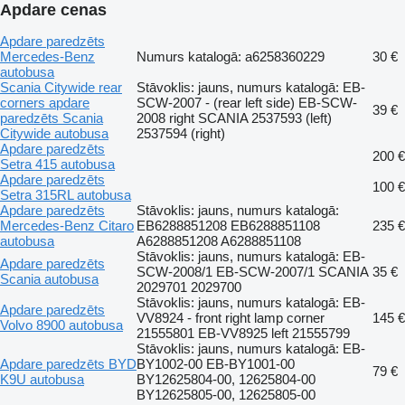
Apdare cenas
Apdare paredzēts
Mercedes-Benz
Numurs katalogā: a6258360229
30 €
autobusa
Scania Citywide rear
Stāvoklis: jauns, numurs katalogā: EB-
corners apdare
SCW-2007 - (rear left side) EB-SCW-
39 €
paredzēts Scania
2008 right SCANIA 2537593 (left)
Citywide autobusa
2537594 (right)
Apdare paredzēts
200 €
Setra 415 autobusa
Apdare paredzēts
100 €
Setra 315RL autobusa
Apdare paredzēts
Stāvoklis: jauns, numurs katalogā:
Mercedes-Benz Citaro
EB6288851208 EB6288851108
235 €
autobusa
A6288851208 A6288851108
Stāvoklis: jauns, numurs katalogā: EB-
Apdare paredzēts
SCW-2008/1 EB-SCW-2007/1 SCANIA
35 €
Scania autobusa
2029701 2029700
Stāvoklis: jauns, numurs katalogā: EB-
Apdare paredzēts
VV8924 - front right lamp corner
145 €
Volvo 8900 autobusa
21555801 EB-VV8925 left 21555799
Stāvoklis: jauns, numurs katalogā: EB-
Apdare paredzēts BYD
BY1002-00 EB-BY1001-00
79 €
K9U autobusa
BY12625804-00, 12625804-00
BY12625805-00, 12625805-00