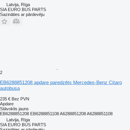
Latvija, Rīga
SIA EURO BUS PARTS
Sazināties ar pārdevēju
2
EB6288851208 apdare paredzēts Mercedes-Benz Citaro
autobusa
235 €
Bez PVN
Apdare
Stāvoklis
jauns
EB6288851208 EB6288851108 A6288851208 A6288851108
Latvija, Rīga
SIA EURO BUS PARTS
Sazināties ar pārdevēju