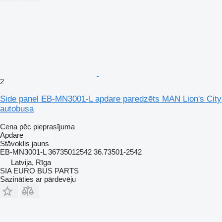
2
Side panel EB-MN3001-L apdare paredzēts MAN Lion's City
autobusa
Cena pēc pieprasījuma
Apdare
Stāvoklis
jauns
EB-MN3001-L 36735012542 36.73501-2542
Latvija, Rīga
SIA EURO BUS PARTS
Sazināties ar pārdevēju