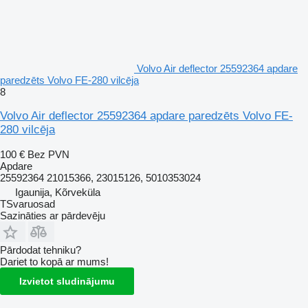
Volvo Air deflector 25592364 apdare
paredzēts Volvo FE-280 vilcēja
8
Volvo Air deflector 25592364 apdare paredzēts Volvo FE-
280 vilcēja
100 €
Bez PVN
Apdare
25592364 21015366, 23015126, 5010353024
Igaunija, Kõrveküla
TSvaruosad
Sazināties ar pārdevēju
Pārdodat tehniku?
Dariet to kopā ar mums!
Izvietot sludinājumu