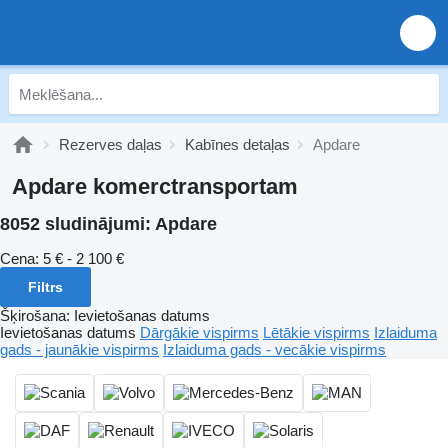
Rezerves daļas
Kabīnes detaļas
Apdare
Apdare komerctransportam
8052 sludinājumi:
Apdare
Cena:
5 € - 2 100 €
Filtrs
Šķirošana
:
Ievietošanas datums
Ievietošanas datums
Dārgākie vispirms
Lētākie vispirms
Izlaiduma
gads - jaunākie vispirms
Izlaiduma gads - vecākie vispirms