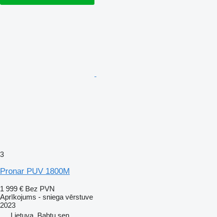
3
Pronar PUV 1800M
1 999 €
Bez PVN
Aprīkojums - sniega vērstuve
2023
Lietuva, Babtų sen.