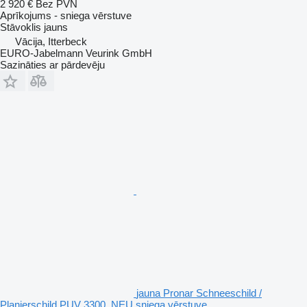
2 920 €
Bez PVN
Aprīkojums - sniega vērstuve
Stāvoklis
jauns
Vācija, Itterbeck
EURO-Jabelmann Veurink GmbH
Sazināties ar pārdevēju
jauna Pronar Schneeschild /
Planierschild PUV 3300, NEU sniega vērstuve