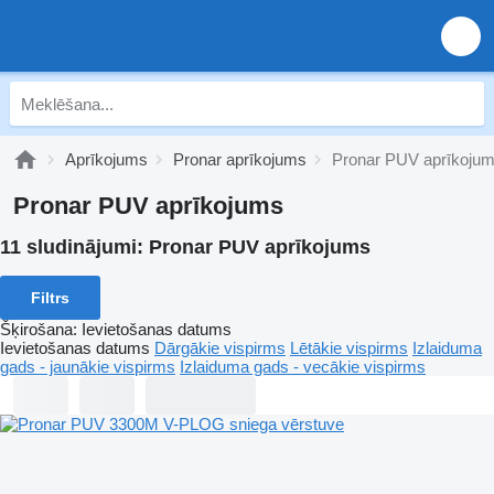
Aprīkojums
Pronar aprīkojums
Pronar PUV aprīkoju
Pronar PUV aprīkojums
11 sludinājumi:
Pronar PUV aprīkojums
Filtrs
Šķirošana
:
Ievietošanas datums
Ievietošanas datums
Dārgākie vispirms
Lētākie vispirms
Izlaiduma
gads - jaunākie vispirms
Izlaiduma gads - vecākie vispirms