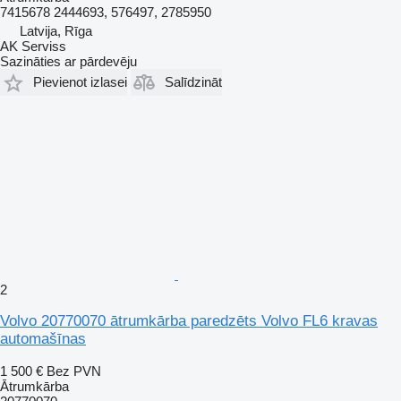
7415678 2444693, 576497, 2785950
Latvija, Rīga
AK Serviss
Sazināties ar pārdevēju
Pievienot izlasei
Salīdzināt
2
Volvo 20770070 ātrumkārba paredzēts Volvo FL6 kravas
automašīnas
1 500 €
Bez PVN
Ātrumkārba