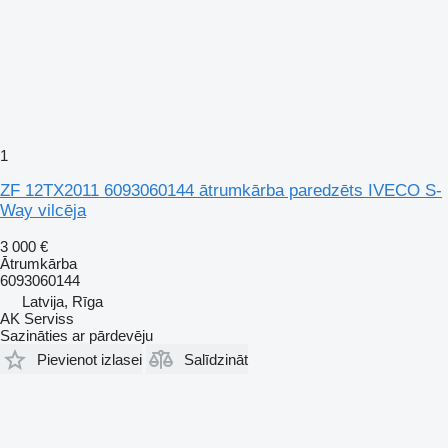
1
ZF 12TX2011 6093060144 ātrumkārba paredzēts IVECO S-
Way vilcēja
3 000 €
Ātrumkārba
6093060144
Latvija, Rīga
AK Serviss
Sazināties ar pārdevēju
Pievienot izlasei
Salīdzināt