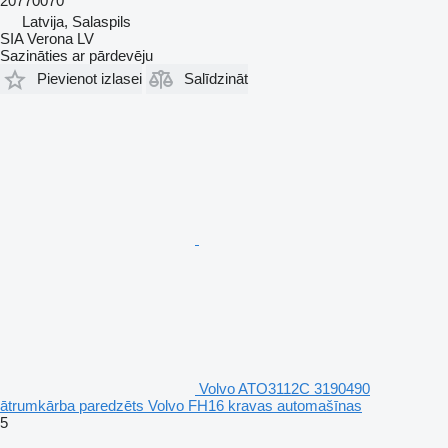
20770070
Latvija, Salaspils
SIA Verona LV
Sazināties ar pārdevēju
Pievienot izlasei
Salīdzināt
Volvo ATO3112C 3190490
ātrumkārba paredzēts Volvo FH16 kravas automašīnas
5