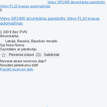
Volvo SR1400 ātrumkārba paredzēts
Volvo FL10 kravas automašīnas
5
Volvo SR1400 ātrumkārba paredzēts Volvo FL10 kravas
automašīnas
1 100 €
Bez PVN
Ātrumkārba
Latvija, Bauska, Bauskas novads
Sia Nora Noma
Sazināties ar pārdevēju
Pievienot izlasei
Salīdzināt
Nevarat atrast rezerves daļu?
Nosūtiet pieteikumu tūlīt!
Pasūtīt rezerves daļu