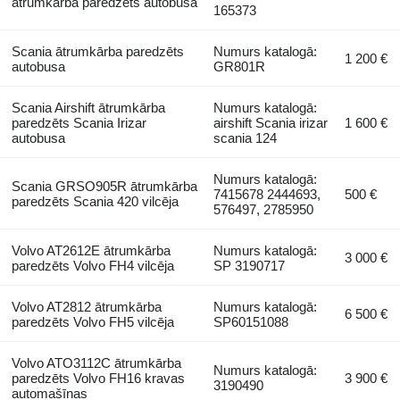
ātrumkārba paredzēts autobusa
165373
Scania ātrumkārba paredzēts
Numurs katalogā:
1 200 €
autobusa
GR801R
Scania Airshift ātrumkārba
Numurs katalogā:
paredzēts Scania Irizar
airshift Scania irizar
1 600 €
autobusa
scania 124
Numurs katalogā:
Scania GRSO905R ātrumkārba
7415678 2444693,
500 €
paredzēts Scania 420 vilcēja
576497, 2785950
Volvo AT2612E ātrumkārba
Numurs katalogā:
3 000 €
paredzēts Volvo FH4 vilcēja
SP 3190717
Volvo AT2812 ātrumkārba
Numurs katalogā:
6 500 €
paredzēts Volvo FH5 vilcēja
SP60151088
Volvo ATO3112C ātrumkārba
Numurs katalogā:
paredzēts Volvo FH16 kravas
3 900 €
3190490
automašīnas