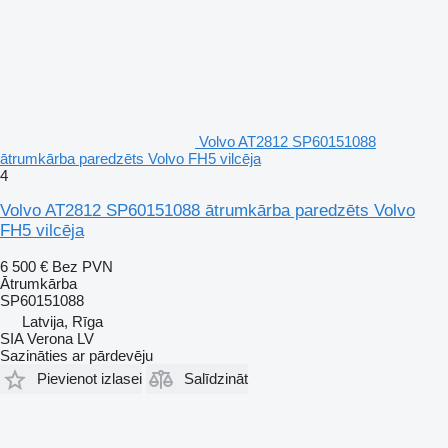
Volvo AT2812 SP60151088
ātrumkārba paredzēts Volvo FH5 vilcēja
4
Volvo AT2812 SP60151088 ātrumkārba paredzēts Volvo
FH5 vilcēja
6 500 €
Bez PVN
Ātrumkārba
SP60151088
Latvija, Rīga
SIA Verona LV
Sazināties ar pārdevēju
Pievienot izlasei
Salīdzināt