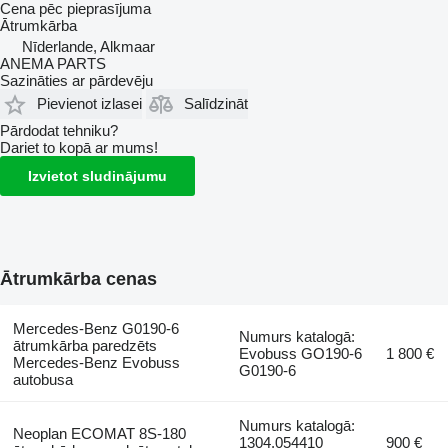
Cena pēc pieprasījuma
Ātrumkārba
Nīderlande, Alkmaar
ANEMA PARTS
Sazināties ar pārdevēju
Pievienot izlasei
Salīdzināt
Pārdodat tehniku?
Dariet to kopā ar mums!
Izvietot sludinājumu
Ātrumkārba cenas
Mercedes-Benz G0190-6
Numurs katalogā:
ātrumkārba paredzēts
Evobuss GO190-6
1 800 €
Mercedes-Benz Evobuss
G0190-6
autobusa
Numurs katalogā:
Neoplan ECOMAT 8S-180
1304.054410
900 €