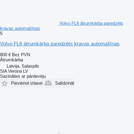
Volvo FL6 ātrumkārba paredzēts
kravas automašīnas
5
Volvo FL6 ātrumkārba paredzēts kravas automašīnas
800 €
Bez PVN
Ātrumkārba
Latvija, Salaspils
SIA Verona LV
Sazināties ar pārdevēju
Pievienot izlasei
Salīdzināt