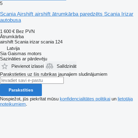
5
Scania Airshift airshift ātrumkārba paredzēts Scania Irizar
autobusa
1 600 €
Bez PVN
Ātrumkārba
airshift Scania irizar scania 124
Latvija
Sia Gaismas motors
Sazināties ar pārdevēju
Pievienot izlasei
Salīdzināt
Parakstieties uz šis rubrikas jaunajiem sludinājumiem
Parakstīties
Nospiežot, jūs piekrītat mūsu
konfidencialitātes politikai
un
lietotāja
noteikumiem
.