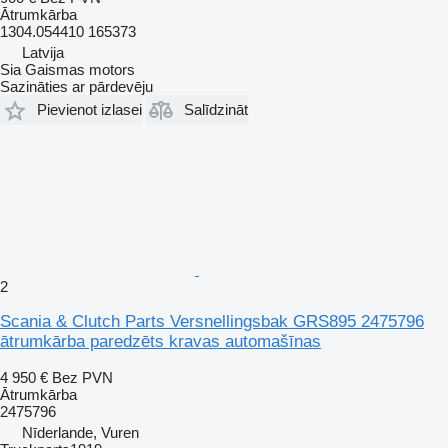
Ātrumkārba
1304.054410 165373
Latvija
Sia Gaismas motors
Sazināties ar pārdevēju
Pievienot izlasei
Salīdzināt
2
Scania & Clutch Parts Versnellingsbak GRS895 2475796
ātrumkārba paredzēts kravas automašīnas
4 950 €
Bez PVN
Ātrumkārba
2475796
Nīderlande, Vuren