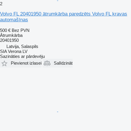
2
Volvo FL 20401950 ātrumkārba paredzēts Volvo FL kravas
automašīnas
500 €
Bez PVN
Ātrumkārba
20401950
Latvija, Salaspils
SIA Verona LV
Sazināties ar pārdevēju
Pievienot izlasei
Salīdzināt