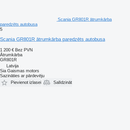
Scania GR801R ātrumkārba
paredzēts autobusa
5
Scania GR801R ātrumkārba paredzēts autobusa
1 200 €
Bez PVN
Ātrumkārba
GR801R
Latvija
Sia Gaismas motors
Sazināties ar pārdevēju
Pievienot izlasei
Salīdzināt