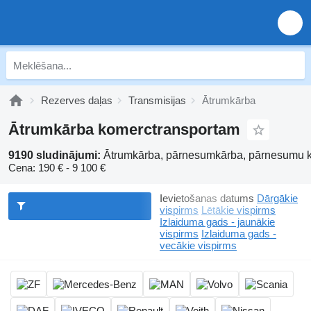
Rezerves daļas
Transmisijas
Ātrumkārba
Ātrumkārba komerctransportam
9190 sludinājumi:
Ātrumkārba, pārnesumkārba, pārnesumu 
Cena:
190 € - 9 100 €
Ievietošanas datums
Dārgākie
vispirms
Lētākie vispirms
Izlaiduma gads - jaunākie
vispirms
Izlaiduma gads -
vecākie vispirms