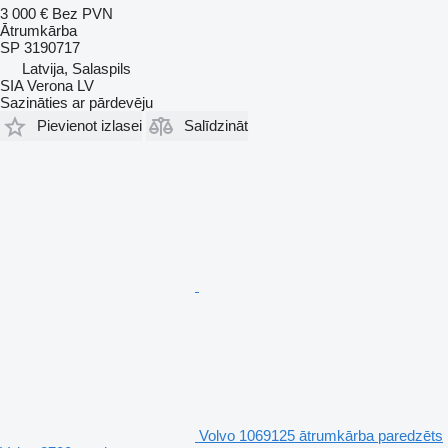
3 000 €
Bez PVN
Ātrumkārba
SP 3190717
Latvija, Salaspils
SIA Verona LV
Sazināties ar pārdevēju
Pievienot izlasei
Salīdzināt
Volvo 1069125 ātrumkārba paredzēts