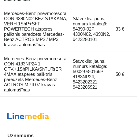
Mercedes-Benz pnevmoresora
CON.4390N02 BEZ STAKANA,
Stāvoklis: jauns,
VERH 1ShP+ShT
numurs katalogā:
POWERTECH atsperes
94390-02P
33 €
paliktnis paredzēts Mercedes-
4390N02, 4390N2,
Benz ACTROS MP2 / MP3
9423280101
kravas automašīnas
Mercedes-Benz pnevmoresora
Stāvoklis: jauns,
CON.4183NP24 1
numurs katalogā:
OTV.+1ShPILKA/ShTUTsER
5002-03-0166P
4MAX atsperes paliktnis
50 €
4183NP24,
paredzēts Mercedes-Benz
9423202321,
ACTROS MPII 07 kravas
9423206921
automašīnas
Uzņēmums