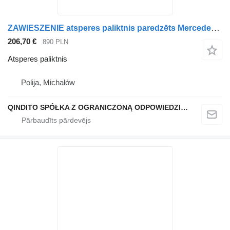
ZAWIESZENIE atsperes paliktnis paredzēts Mercedes-Benz AXOR ATEGO kravas automašīnas
206,70 €
890 PLN
Atsperes paliktnis
Polija, Michałów
QINDITO SPÓŁKA Z OGRANICZONĄ ODPOWIEDZIALNOŚCIĄ