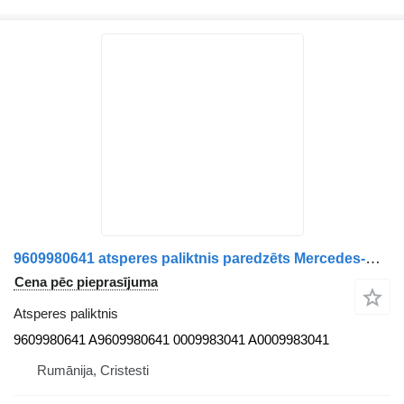
9609980641 atsperes paliktnis paredzēts Mercedes-Benz kravas automašīnas
Cena pēc pieprasījuma
Atsperes paliktnis
9609980641 A9609980641 0009983041 A0009983041
Rumānija, Cristesti