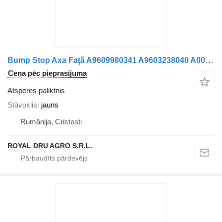
Bump Stop Axa Față A9609980341 A9603238040 A0009983041 atsperes paliktnis paredzēts Mercedes-Benz A9609980341 A9603238040 A0009983041 kravas automašīnas
Cena pēc pieprasījuma
Atsperes paliktnis
Stāvoklis
jauns
Rumānija, Cristesti
ROYAL DRU AGRO S.R.L.