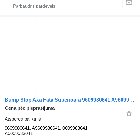
Bump Stop Axa Față Superioară 9609980641 A9609980641 0009983041 atsperes paliktnis paredzēts Mercedes-Benz Modelele Mercedes specificate kravas automašīnas
Cena pēc pieprasījuma
Atsperes paliktnis
9609980641, A9609980641, 0009983041,
A0009983041