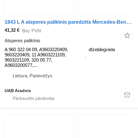
1843 L A atsperes paliktnis paredzēts Mercedes-Benz ACTROS MP4 kravas automašīnas
41,32 €
Bez PVN
Atsperes paliktnis
A 960 322 04 09, A9603220409,
dīzeļdegviela
9603220409, 11 A9603221109,
9603221109, 320 05 77,
A9603200577,...
Lietuva, Panevėžys
UAB Aradnis