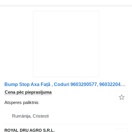
Bump Stop Axa Față , Coduri 9603200577, 9603220409, 9603221109, atsperes paliktnis paredzēts Mercedes-Benz Mercedes kravas automašīnas
Cena pēc pieprasījuma
Atsperes paliktnis
Rumānija, Cristesti
ROYAL DRU AGRO S.R.L.