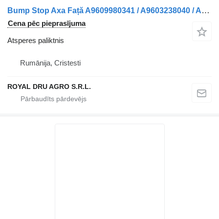
Bump Stop Axa Față A9609980341 / A9603238040 / A0009983041 atsperes paliktnis paredzēts Mercedes-Benz Diverse modele Mercedes kravas automašīnas
Cena pēc pieprasījuma
Atsperes paliktnis
Rumānija, Cristesti
ROYAL DRU AGRO S.R.L.