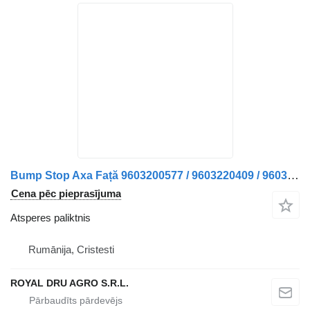
Bump Stop Axa Față 9603200577 / 9603220409 / 9603221109 atsperes paliktnis paredzēts Mercedes-Benz 9603200577 / 9603220409 / 9603221109 kravas automašīnas
Cena pēc pieprasījuma
Atsperes paliktnis
Rumānija, Cristesti
ROYAL DRU AGRO S.R.L.