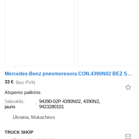
Mercedes-Benz pnevmoresora CON.4390N02 BEZ STAKANA, VERH 1ShP+ShT POWERTECH 94390-02P atsperes paliktnis paredzēts Mercedes-Benz ACTROS MP2 / MP3 kravas automašīnas
33 €
Bez PVN
Atsperes paliktnis
Stāvoklis
94390-02P 4390N02, 4390N2,
jauns
9423280101
Ukraina, Mukachevo
TRUCK SHOP