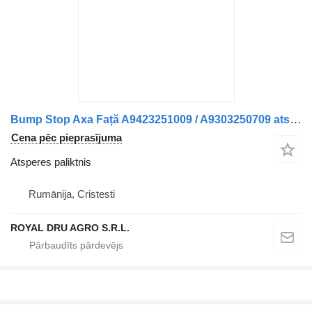
Bump Stop Axa Față A9423251009 / A9303250709 atsperes paliktnis paredzēts Mercedes-Benz A9423251009 / A9303250709 kravas automašīnas
Cena pēc pieprasījuma
Atsperes paliktnis
Rumānija, Cristesti
ROYAL DRU AGRO S.R.L.