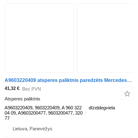
A9603220409 atsperes paliktnis paredzēts Mercedes-Benz ACTROS MP4 kravas automašīnas
41,32 €
Bez PVN
Atsperes paliktnis
A9603220409, 9603220409, A 960 322
dīzeļdegviela
04 09, A9603200477, 9603200477, 320
77
Lietuva, Panevėžys