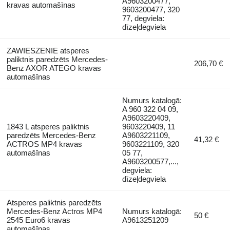
A9603200477,
kravas automašīnas
9603200477, 320
77, degviela:
dīzeļdegviela
ZAWIESZENIE atsperes
paliktnis paredzēts Mercedes-
206,70 €
Benz AXOR ATEGO kravas
automašīnas
Numurs katalogā:
A 960 322 04 09,
A9603220409,
1843 L atsperes paliktnis
9603220409, 11
paredzēts Mercedes-Benz
A9603221109,
41,32 €
ACTROS MP4 kravas
9603221109, 320
automašīnas
05 77,
A9603200577,...,
degviela:
dīzeļdegviela
Atsperes paliktnis paredzēts
Mercedes-Benz Actros MP4
Numurs katalogā:
50 €
2545 Euro6 kravas
A9613251209
automašīnas