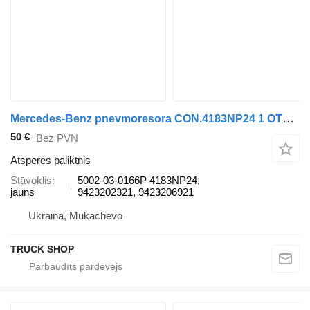
Mercedes-Benz pnevmoresora CON.4183NP24 1 OTV.+1ShPILKA/ShTUTsER 4MAX 5002-03-0166P atsperes paliktnis paredzēts Mercedes-Benz ACTROS MPII 07 kravas automašīnas
50 €
Bez PVN
Atsperes paliktnis
Stāvoklis
5002-03-0166P 4183NP24,
jauns
9423202321, 9423206921
Ukraina, Mukachevo
TRUCK SHOP