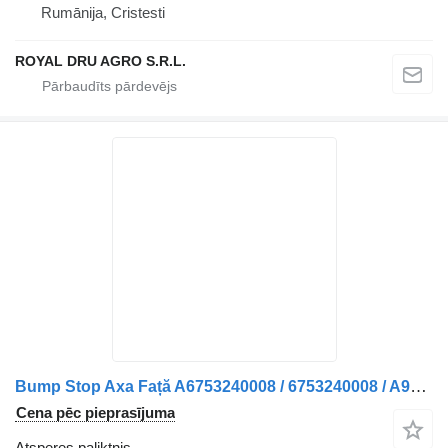
Rumānija, Cristesti
ROYAL DRU AGRO S.R.L.
Bump Stop Axa Față A6753240008 / 6753240008 / A9703220009 / 9703 atsperes paliktnis paredzēts Mercedes-Benz A6753240008 / 6753240008 / A9703220009 / 9703220009 kravas automašīnas
Cena pēc pieprasījuma
Atsperes paliktnis