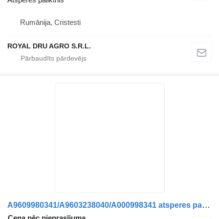
Rumānija, Cristesti
ROYAL DRU AGRO S.R.L.
A9609980341/A9603238040/A000998341 atsperes paliktnis paredzēts Mercedes-Benz kravas automašīnas
Cena pēc pieprasījuma