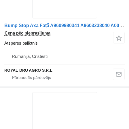
Bump Stop Axa Față A9609980341 A9603238040 A0009983041 960998034 atsperes paliktnis paredzēts Mercedes-Benz A9609980341 A9603238040 A0009983041 9609980341 9603238040 0009983041 kravas automašīnas
Cena pēc pieprasījuma
Atsperes paliktnis
Rumānija, Cristesti
ROYAL DRU AGRO S.R.L.