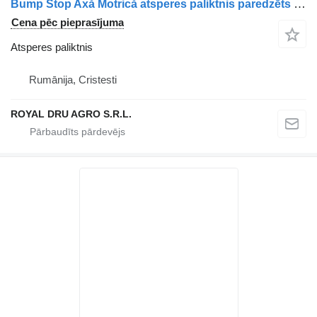
Bump Stop Axă Motrică atsperes paliktnis paredzēts Mercedes-Benz A9613253809 kravas automašīnas
Cena pēc pieprasījuma
Atsperes paliktnis
Rumānija, Cristesti
ROYAL DRU AGRO S.R.L.