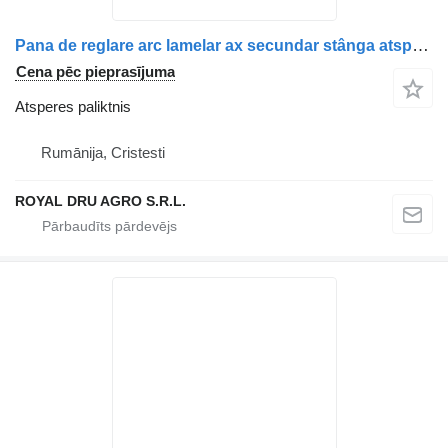
Pana de reglare arc lamelar ax secundar stânga atsperes paliktnis paredzēts Scania 1385327 kravas automašīnas
Cena pēc pieprasījuma
Atsperes paliktnis
Rumānija, Cristesti
ROYAL DRU AGRO S.R.L.