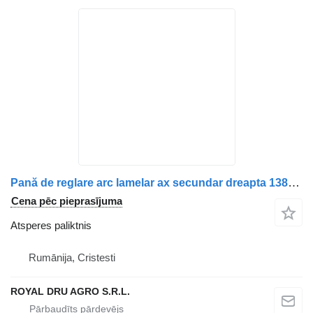
Pană de reglare arc lamelar ax secundar dreapta 1383644-11 atsperes paliktnis paredzēts Scania Scania kravas automašīnas
Cena pēc pieprasījuma
Atsperes paliktnis
Rumānija, Cristesti
ROYAL DRU AGRO S.R.L.