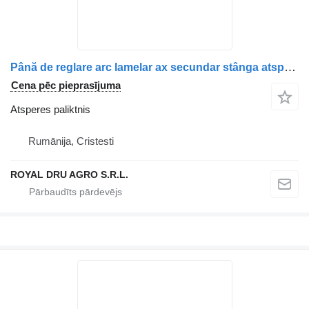
Până de reglare arc lamelar ax secundar stânga atsperes paliktnis paredzēts Scania 1827598 15476 kravas automašīnas
Cena pēc pieprasījuma
Atsperes paliktnis
Rumānija, Cristesti
ROYAL DRU AGRO S.R.L.