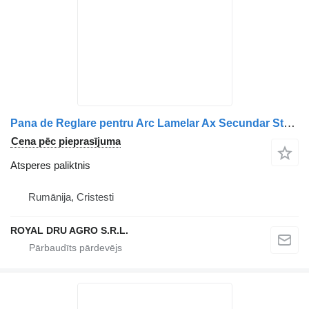
Pana de Reglare pentru Arc Lamelar Ax Secundar Stânga 1383644 atsperes paliktnis paredzēts Scania Scania kravas automašīnas
Cena pēc pieprasījuma
Atsperes paliktnis
Rumānija, Cristesti
ROYAL DRU AGRO S.R.L.