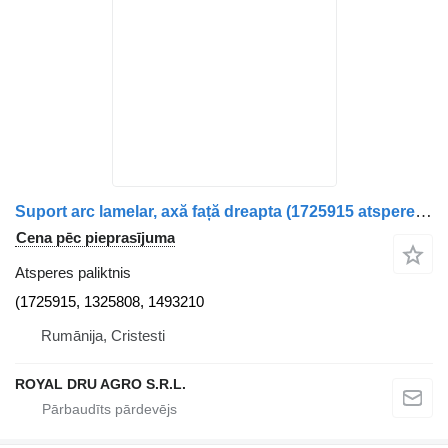
Suport arc lamelar, axă față dreapta (1725915 atsperes paliktnis paredzēts Scania 4-series 164 kravas automašīnas
Cena pēc pieprasījuma
Atsperes paliktnis
(1725915, 1325808, 1493210
Rumānija, Cristesti
ROYAL DRU AGRO S.R.L.