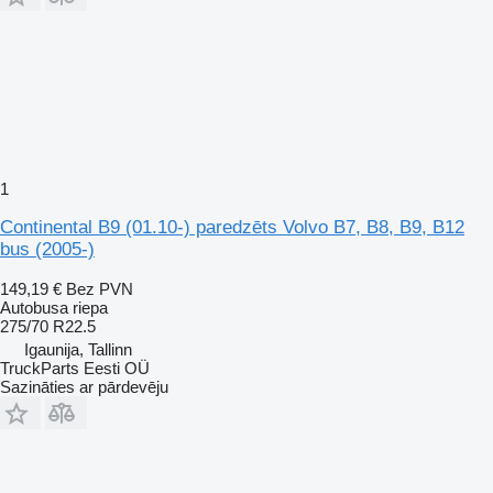
1
Continental B9 (01.10-) paredzēts Volvo B7, B8, B9, B12
bus (2005-)
149,19 €
Bez PVN
Autobusa riepa
275/70 R22.5
Igaunija, Tallinn
TruckParts Eesti OÜ
Sazināties ar pārdevēju