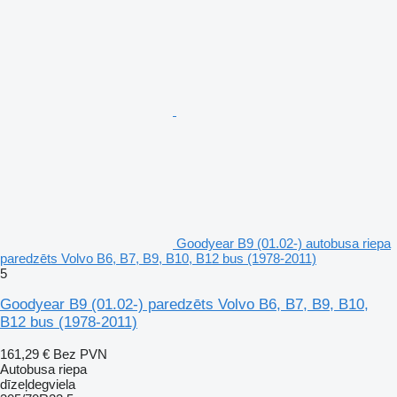
Goodyear B9 (01.02-) autobusa riepa
paredzēts Volvo B6, B7, B9, B10, B12 bus (1978-2011)
5
Goodyear B9 (01.02-) paredzēts Volvo B6, B7, B9, B10,
B12 bus (1978-2011)
161,29 €
Bez PVN
Autobusa riepa
dīzeļdegviela