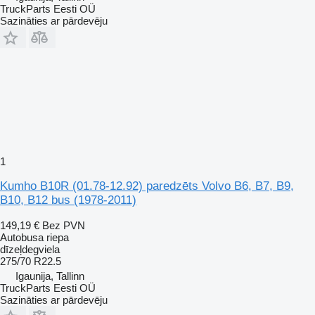
TruckParts Eesti OÜ
Sazināties ar pārdevēju
1
Kumho B10R (01.78-12.92) paredzēts Volvo B6, B7, B9,
B10, B12 bus (1978-2011)
149,19 €
Bez PVN
Autobusa riepa
dīzeļdegviela
275/70 R22.5
Igaunija, Tallinn
TruckParts Eesti OÜ
Sazināties ar pārdevēju