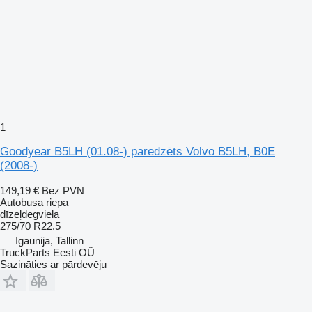
1
Goodyear B5LH (01.08-) paredzēts Volvo B5LH, B0E
(2008-)
149,19 €
Bez PVN
Autobusa riepa
dīzeļdegviela
275/70 R22.5
Igaunija, Tallinn
TruckParts Eesti OÜ
Sazināties ar pārdevēju