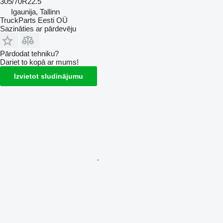
305/70R22.5
Igaunija, Tallinn
TruckParts Eesti OÜ
Sazināties ar pārdevēju
Pārdodat tehniku?
Dariet to kopā ar mums!
Izvietot sludinājumu