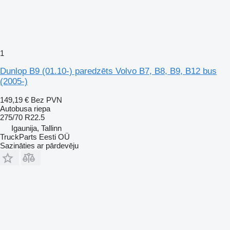
1
Dunlop B9 (01.10-) paredzēts Volvo B7, B8, B9, B12 bus
(2005-)
149,19 €
Bez PVN
Autobusa riepa
275/70 R22.5
Igaunija, Tallinn
TruckParts Eesti OÜ
Sazināties ar pārdevēju