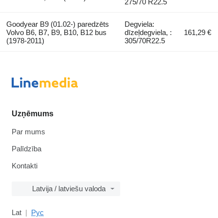
275/70 R22.5
Goodyear B9 (01.02-) paredzēts
Degviela:
Volvo B6, B7, B9, B10, B12 bus
dīzeļdegviela, :
161,29 €
(1978-2011)
305/70R22.5
Uzņēmums
Par mums
Palīdzība
Kontakti
Latvija / latviešu valoda
Lat
Рус