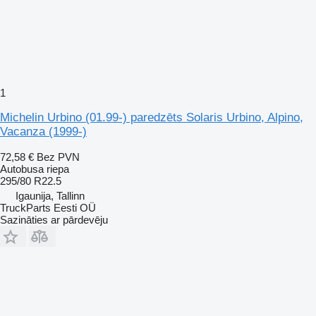
1
Michelin Urbino (01.99-) paredzēts Solaris Urbino, Alpino,
Vacanza (1999-)
72,58 €
Bez PVN
Autobusa riepa
295/80 R22.5
Igaunija, Tallinn
TruckParts Eesti OÜ
Sazināties ar pārdevēju