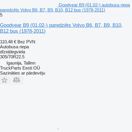
Goodyear B9 (01.02-) autobusa riepa
paredzēts Volvo B6, B7, B9, B10, B12 bus (1978-2011)
5
Goodyear B9 (01.02-) paredzēts Volvo B6, B7, B9, B10,
B12 bus (1978-2011)
110,48 €
Bez PVN
Autobusa riepa
dīzeļdegviela
305/70R22.5
Igaunija, Tallinn
TruckParts Eesti OÜ
Sazināties ar pārdevēju