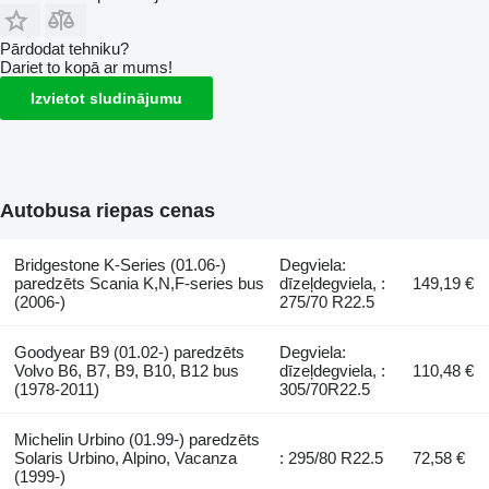
Pārdodat tehniku?
Dariet to kopā ar mums!
Izvietot sludinājumu
Autobusa riepas cenas
Bridgestone K-Series (01.06-)
Degviela:
paredzēts Scania K,N,F-series bus
dīzeļdegviela, :
149,19 €
(2006-)
275/70 R22.5
Goodyear B9 (01.02-) paredzēts
Degviela:
Volvo B6, B7, B9, B10, B12 bus
dīzeļdegviela, :
110,48 €
(1978-2011)
305/70R22.5
Michelin Urbino (01.99-) paredzēts
Solaris Urbino, Alpino, Vacanza
: 295/80 R22.5
72,58 €
(1999-)