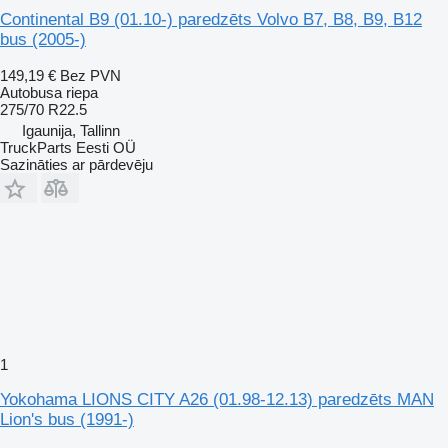
Continental B9 (01.10-) paredzēts Volvo B7, B8, B9, B12
bus (2005-)
149,19 €
Bez PVN
Autobusa riepa
275/70 R22.5
Igaunija, Tallinn
TruckParts Eesti OÜ
Sazināties ar pārdevēju
1
Yokohama LIONS CITY A26 (01.98-12.13) paredzēts MAN
Lion's bus (1991-)