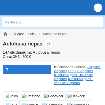
Riepas un diski
Autobusa riepas
Autobusa riepas
147 sludinājumi:
Autobusa riepas
Cena:
39 € - 300 €
Ievietošanas datums
Dārgākie
vispirms
Lētākie vispirms
Izlaiduma gads - jaunākie
vispirms
Izlaiduma gads -
vecākie vispirms