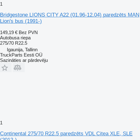
1
Bridgestone LIONS CITY A22 (01.96-12.04) paredzēts MAN
Lion's bus (1991-)
149,19 €
Bez PVN
Autobusa riepa
275/70 R22.5
Igaunija, Tallinn
TruckParts Eesti OÜ
Sazināties ar pārdevēju
1
Continental 275/70 R22.5 paredzēts VDL Citea XLE, SLE
(2012-)