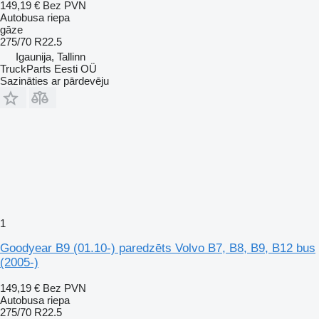
149,19 €
Bez PVN
Autobusa riepa
gāze
275/70 R22.5
Igaunija, Tallinn
TruckParts Eesti OÜ
Sazināties ar pārdevēju
1
Goodyear B9 (01.10-) paredzēts Volvo B7, B8, B9, B12 bus
(2005-)
149,19 €
Bez PVN
Autobusa riepa
275/70 R22.5