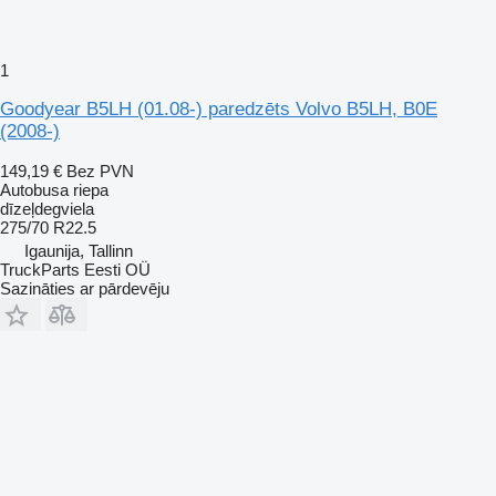
1
Goodyear B5LH (01.08-) paredzēts Volvo B5LH, B0E
(2008-)
149,19 €
Bez PVN
Autobusa riepa
dīzeļdegviela
275/70 R22.5
Igaunija, Tallinn
TruckParts Eesti OÜ
Sazināties ar pārdevēju