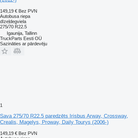
149,19 €
Bez PVN
Autobusa riepa
dīzeļdegviela
275/70 R22.5
Igaunija, Tallinn
TruckParts Eesti OÜ
Sazināties ar pārdevēju
1
Sava 275/70 R22.5 paredzēts Irisbus Arway, Crossway,
Crealis, Magelys, Proway, Daily Tourys (2006-)
149,19 €
Bez PVN