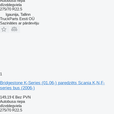
Autobusa riepa
dīzeļdegviela
275/70 R22.5
Igaunija, Tallinn
TruckParts Eesti OÜ
Sazināties ar pārdevēju
1
Bridgestone K-Series (01.06-) paredzēts Scania K,N,F-
series bus (2006-)
149,19 €
Bez PVN
Autobusa riepa
dīzeļdegviela
275/70 R22.5