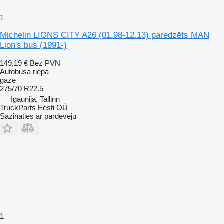
1
Michelin LIONS CITY A26 (01.98-12.13) paredzēts MAN
Lion's bus (1991-)
149,19 €
Bez PVN
Autobusa riepa
gāze
275/70 R22.5
Igaunija, Tallinn
TruckParts Eesti OÜ
Sazināties ar pārdevēju
1