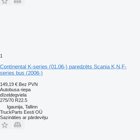
1
Continental K-series (01.06-) paredzēts Scania K,N,F-
series bus (2006-)
149,19 €
Bez PVN
Autobusa riepa
dīzeļdegviela
275/70 R22.5
Igaunija, Tallinn
TruckParts Eesti OÜ
Sazināties ar pārdevēju