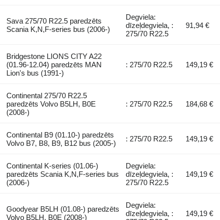
Degviela:
Sava 275/70 R22.5 paredzēts
dīzeļdegviela, :
91,94 €
Scania K,N,F-series bus (2006-)
275/70 R22.5
Bridgestone LIONS CITY A22
(01.96-12.04) paredzēts MAN
: 275/70 R22.5
149,19 €
Lion's bus (1991-)
Continental 275/70 R22.5
paredzēts Volvo B5LH, B0E
: 275/70 R22.5
184,68 €
(2008-)
Continental B9 (01.10-) paredzēts
: 275/70 R22.5
149,19 €
Volvo B7, B8, B9, B12 bus (2005-)
Continental K-series (01.06-)
Degviela:
paredzēts Scania K,N,F-series bus
dīzeļdegviela, :
149,19 €
(2006-)
275/70 R22.5
Degviela:
Goodyear B5LH (01.08-) paredzēts
dīzeļdegviela, :
149,19 €
Volvo B5LH, B0E (2008-)