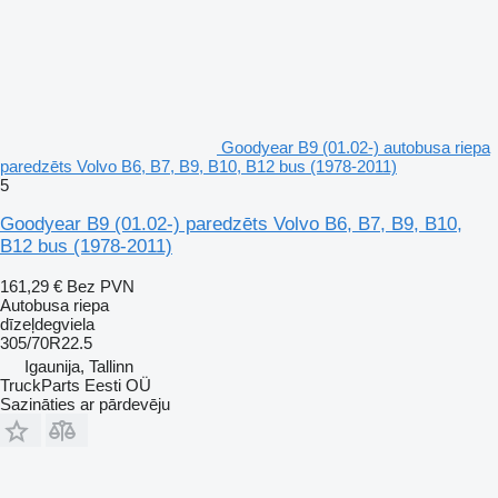
Goodyear B9 (01.02-) autobusa riepa
paredzēts Volvo B6, B7, B9, B10, B12 bus (1978-2011)
5
Goodyear B9 (01.02-) paredzēts Volvo B6, B7, B9, B10,
B12 bus (1978-2011)
161,29 €
Bez PVN
Autobusa riepa
dīzeļdegviela
305/70R22.5
Igaunija, Tallinn
TruckParts Eesti OÜ
Sazināties ar pārdevēju