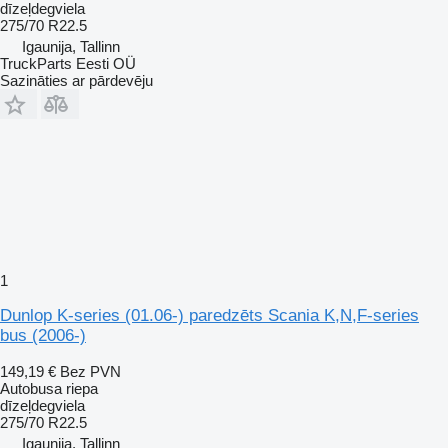
dīzeļdegviela
275/70 R22.5
Igaunija, Tallinn
TruckParts Eesti OÜ
Sazināties ar pārdevēju
1
Dunlop K-series (01.06-) paredzēts Scania K,N,F-series
bus (2006-)
149,19 €
Bez PVN
Autobusa riepa
dīzeļdegviela
275/70 R22.5
Igaunija, Tallinn