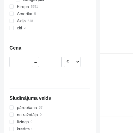
Eiropa
Amerika
Vācija
Āzija
Polija
ASV
citi
Itālija
Meksika
Ķīna
Spānija
Japāna
Ukraina
Beļģija
Turcija
Moldova
Cena
Dānija
Apvienotie Arābu Emirāti
Kamerūna
Francija
Uzbekistāna
Čīle
–
Nīderlande
Argentīna
parādīt visu
Sludinājuma veids
pārdošana
no ražotāja
līzings
kredīts