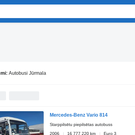
umi:
Autobusi Jūrmala
Mercedes-Benz Vario 814
Starppilsētu piepilsētas autobuss
2006
16 777 220 km
Euro 3