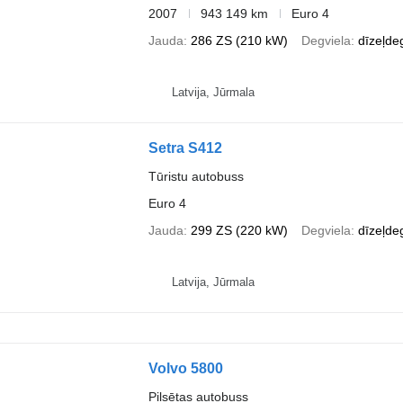
2007
943 149 km
Euro 4
Jauda
286 ZS (210 kW)
Degviela
dīzeļde
Latvija, Jūrmala
Setra S412
Tūristu autobuss
Euro 4
Jauda
299 ZS (220 kW)
Degviela
dīzeļde
Latvija, Jūrmala
Volvo 5800
Pilsētas autobuss