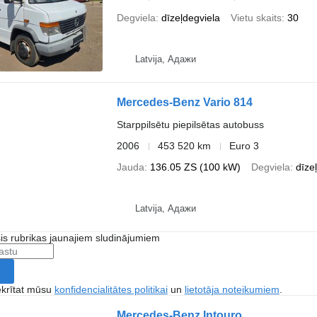
Degviela
dīzeļdegviela
Vietu skaits
30
Latvija, Адажи
Mercedes-Benz Vario 814
Starppilsētu piepilsētas autobuss
2006
453 520 km
Euro 3
Jauda
136.05 ZS (100 kW)
Degviela
dīze
Latvija, Адажи
šis rubrikas jaunajiem sludinājumiem
ekrītat mūsu
konfidencialitātes politikai
un
lietotāja noteikumiem
.
Mercedes-Benz Intouro