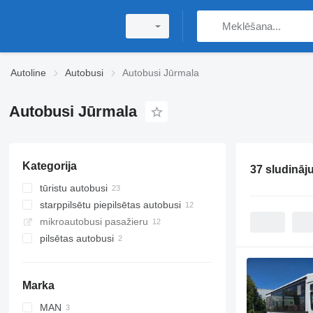
Autoline
Autobusi
Autobusi Jūrmala
Autobusi Jūrmala
Kategorija
37 sludināj
tūristu autobusi
starppilsētu piepilsētas autobusi
mikroautobusi pasažieru
pilsētas autobusi
Marka
MAN
Probus