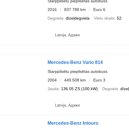
Starppilsētu piepilsētas autobuss
2016
837 788 km
Euro 6
Degviela
dīzeļdegviela
Vietu skaits
52
Latvija, Адажи
Mercedes-Benz Vario 814
Starppilsētu piepilsētas autobuss
2004
449 508 km
Euro 3
Jauda
136.05 ZS (100 kW)
Degviela
dīze
Latvija, Адажи
Mercedes-Benz Intouro