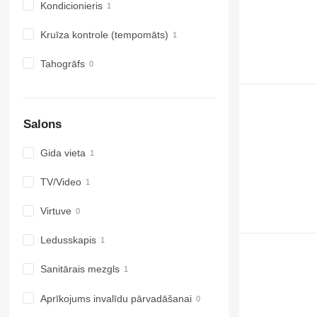
Kondicionieris
Kruīza kontrole (tempomāts)
Tahogrāfs
Salons
Gida vieta
TV/Video
Virtuve
Ledusskapis
Sanitārais mezgls
Aprīkojums invalīdu pārvadāšanai