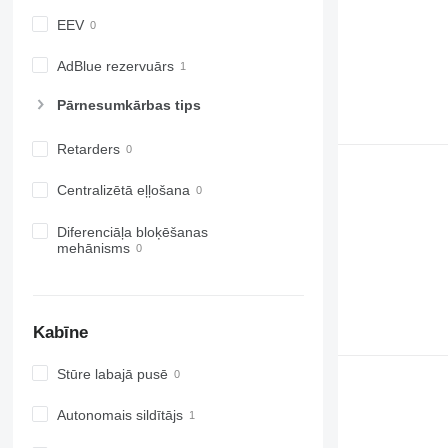
EEV
AdBlue rezervuārs
Pārnesumkārbas tips
Retarders
Centralizētā eļļošana
Diferenciāļa bloķēšanas
mehānisms
Kabīne
Stūre labajā pusē
Autonomais sildītājs