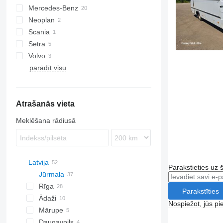
Mercedes-Benz
NL series
Neoplan
Integro
Scania
Intouro
Setra
Vario
Volvo
S-series
Opalin
parādīt visu
B-series
Atrašanās vieta
Meklēšana rādiusā
Latvija
Parakstieties uz 
Jūrmala
Rīga
Parakstīties
Ādaži
Nospiežot, jūs pi
Mārupe
Daugavpils