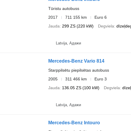
Tūristu autobuss
2017
711 155 km
Euro 6
Jauda
299 ZS (220 kW)
Degviela
dīzeļde
Latvija, Адажи
Mercedes-Benz Vario 814
Starppilsētu piepilsētas autobuss
2005
311 466 km
Euro 3
Jauda
136.05 ZS (100 kW)
Degviela
dīze
Latvija, Адажи
Mercedes-Benz Intouro