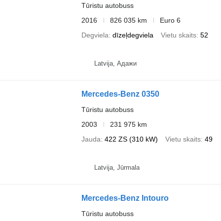
Tūristu autobuss
2016
826 035 km
Euro 6
Degviela
dīzeļdegviela
Vietu skaits
52
Latvija, Адажи
Mercedes-Benz 0350
Tūristu autobuss
2003
231 975 km
Jauda
422 ZS (310 kW)
Vietu skaits
49
Latvija, Jūrmala
Mercedes-Benz Intouro
Tūristu autobuss