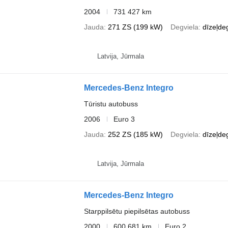
2004
731 427 km
Jauda
271 ZS (199 kW)
Degviela
dīzeļde
Latvija, Jūrmala
Mercedes-Benz Integro
Tūristu autobuss
2006
Euro 3
Jauda
252 ZS (185 kW)
Degviela
dīzeļde
Latvija, Jūrmala
Mercedes-Benz Integro
Starppilsētu piepilsētas autobuss
2000
600 681 km
Euro 2