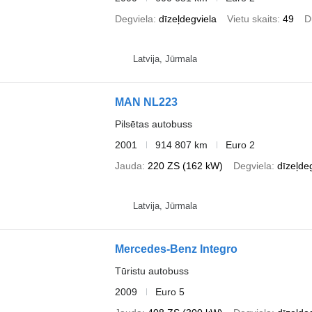
Degviela
dīzeļdegviela
Vietu skaits
49
D
Latvija, Jūrmala
MAN NL223
Pilsētas autobuss
2001
914 807 km
Euro 2
Jauda
220 ZS (162 kW)
Degviela
dīzeļde
Latvija, Jūrmala
Mercedes-Benz Integro
Tūristu autobuss
2009
Euro 5