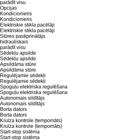
parādīt visu
Opcijas
Kondicionieris
Kondicionieris
Elektriskie stikla pacēlāji
Elektriskie stikla pacēlāji
Stūres pastiprinātājs
hidrauliskais
parādīt visu
Sēdekļu apsilde
Sēdekļu apsilde
Apsildāma stūre
Apsildāma stūre
Regulējamie sēdekļi
Regulējamie sēdekļi
Spoguļu elektriska regulēšana
Spoguļu elektriska regulēšana
Autonomais sildītājs
Autonomais sildītājs
Borta dators
Borta dators
Kruīza kontrole (tempomāts)
Kruīza kontrole (tempomāts)
Start-stop sistēma
Start-stop sistēma