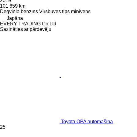
2019
101 659 km
Degviela
benzīns
Virsbūves tips
minivens
Japāna
EVERY TRADING Co Ltd
Sazināties ar pārdevēju
Toyota OPA automašīna
25