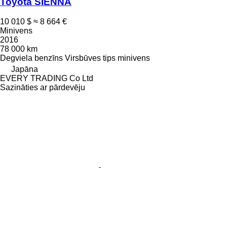
Toyota SIENNA
10 010 $
≈ 8 664 €
Minivens
2016
78 000 km
Degviela
benzīns
Virsbūves tips
minivens
Japāna
EVERY TRADING Co Ltd
Sazināties ar pārdevēju