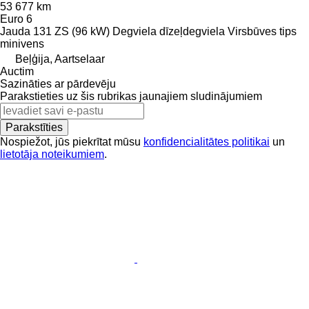
53 677 km
Euro 6
Jauda
131 ZS (96 kW)
Degviela
dīzeļdegviela
Virsbūves tips
minivens
Beļģija, Aartselaar
Auctim
Sazināties ar pārdevēju
Parakstieties uz šis rubrikas jaunajiem sludinājumiem
Parakstīties
Nospiežot, jūs piekrītat mūsu
konfidencialitātes politikai
un
lietotāja noteikumiem
.