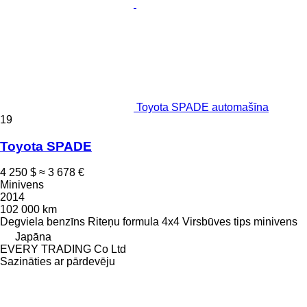
Toyota SPADE automašīna
19
Toyota SPADE
4 250 $
≈ 3 678 €
Minivens
2014
102 000 km
Degviela
benzīns
Riteņu formula
4x4
Virsbūves tips
minivens
Japāna
EVERY TRADING Co Ltd
Sazināties ar pārdevēju