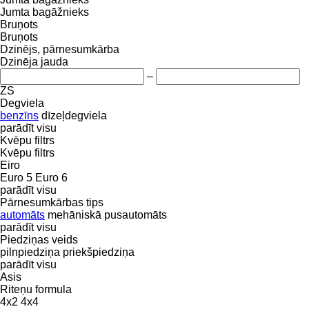
Jumta bagāžnieks
Bruņots
Bruņots
Dzinējs, pārnesumkārba
Dzinēja jauda
–
ZS
Degviela
benzīns
dīzeļdegviela
parādīt visu
Kvēpu filtrs
Kvēpu filtrs
Eiro
Euro 5
Euro 6
parādīt visu
Pārnesumkārbas tips
automāts
mehāniskā
pusautomāts
parādīt visu
Piedziņas veids
pilnpiedziņa
priekšpiedziņa
parādīt visu
Asis
Riteņu formula
4x2
4x4