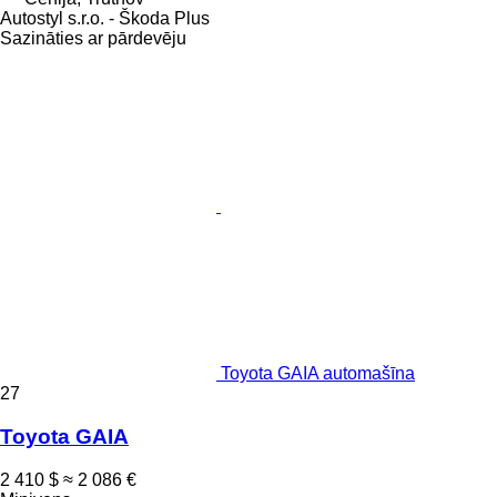
Autostyl s.r.o. - Škoda Plus
Sazināties ar pārdevēju
Toyota GAIA automašīna
27
Toyota GAIA
2 410 $
≈ 2 086 €