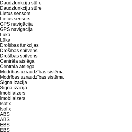
Daudzfunkciju stūre
Daudzfunkciju stūre
Lietus sensors
Lietus sensors
GPS navigācija
GPS navigācija
Lūka
Lūka
Drošības funkcijas
Drošības spilvens
Drošības spilvens
Centrāla atslēga
Centrāla atslēga
Modrības uzraudzības sistēma
Modrības uzraudzības sistēma
Signalizācija
Signalizācija
Imobilaizers
Imobilaizers
Isofix
Isofix
ABS
ABS
EBS
EBS