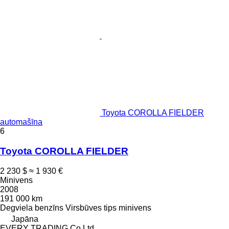
Toyota COROLLA FIELDER
automašīna
6
Toyota COROLLA FIELDER
2 230 $
≈ 1 930 €
Minivens
2008
191 000 km
Degviela
benzīns
Virsbūves tips
minivens
Japāna
EVERY TRADING Co Ltd