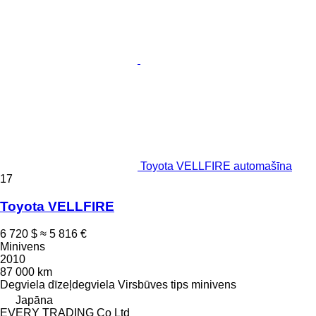
Toyota VELLFIRE automašīna
17
Toyota VELLFIRE
6 720 $
≈ 5 816 €
Minivens
2010
87 000 km
Degviela
dīzeļdegviela
Virsbūves tips
minivens
Japāna
EVERY TRADING Co Ltd