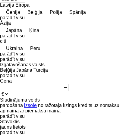
Latvija
Eiropa
Čehija
Beļģija
Polija
Spānija
parādīt visu
Āzija
Japāna
Ķīna
parādīt visu
citi
Ukraina
Peru
parādīt visu
parādīt visu
Izgatavošanas valsts
Beļģija
Japāna
Turcija
parādīt visu
Cena
–
Sludinājuma veids
pārdošana
izsole
no ražotāja
līzings
kredīts
uz nomaksu
apmaiņa ar piemaksu
maiņa
parādīt visu
Stāvoklis
jauns
lietots
parādīt visu