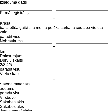
Izlaiduma gads
–
Pirmā reģistrācija
–
Krāsa
balta
bēša
gaiši zila
melna
pelēka
sarkana
sudraba
violeta
zaļa
parādīt visu
Nobraukums
–
km
Raksturojumi
Durvju skaits
2/3
4/5
parādīt visu
Vietu skaits
–
Salona materiāls
audums
parādīt visu
Virsbūve
Sakabes āķis
Sakabes āķis
Jumta bagāžnieks