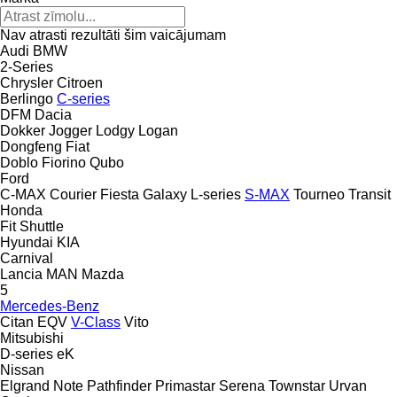
Nav atrasti rezultāti šim vaicājumam
Audi
BMW
2-Series
Chrysler
Citroen
Berlingo
C-series
DFM
Dacia
Dokker
Jogger
Lodgy
Logan
Dongfeng
Fiat
Doblo
Fiorino
Qubo
Ford
C-MAX
Courier
Fiesta
Galaxy
L-series
S-MAX
Tourneo
Transit
Honda
Fit
Shuttle
Hyundai
KIA
Carnival
Lancia
MAN
Mazda
5
Mercedes-Benz
Citan
EQV
V-Class
Vito
Mitsubishi
D-series
eK
Nissan
Elgrand
Note
Pathfinder
Primastar
Serena
Townstar
Urvan