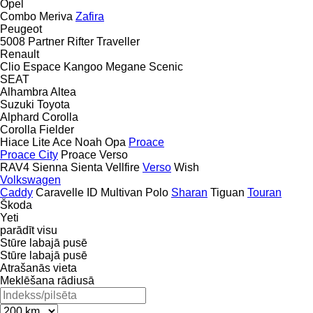
Opel
Combo
Meriva
Zafira
Peugeot
5008
Partner
Rifter
Traveller
Renault
Clio
Espace
Kangoo
Megane
Scenic
SEAT
Alhambra
Altea
Suzuki
Toyota
Alphard
Corolla
Corolla Fielder
Hiace
Lite Ace
Noah
Opa
Proace
Proace City
Proace Verso
RAV4
Sienna
Sienta
Vellfire
Verso
Wish
Volkswagen
Caddy
Caravelle
ID
Multivan
Polo
Sharan
Tiguan
Touran
Škoda
Yeti
parādīt visu
Stūre labajā pusē
Stūre labajā pusē
Atrašanās vieta
Meklēšana rādiusā