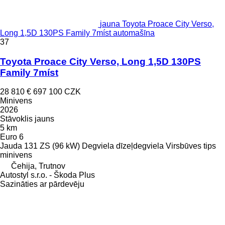
jauna Toyota Proace City Verso,
Long 1,5D 130PS Family 7míst automašīna
37
Toyota Proace City Verso, Long 1,5D 130PS
Family 7míst
28 810 €
697 100 CZK
Minivens
2026
Stāvoklis
jauns
5 km
Euro 6
Jauda
131 ZS (96 kW)
Degviela
dīzeļdegviela
Virsbūves tips
minivens
Čehija, Trutnov
Autostyl s.r.o. - Škoda Plus
Sazināties ar pārdevēju