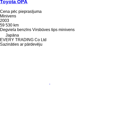
Toyota OPA
Cena pēc pieprasījuma
Minivens
2003
59 530 km
Degviela
benzīns
Virsbūves tips
minivens
Japāna
EVERY TRADING Co Ltd
Sazināties ar pārdevēju