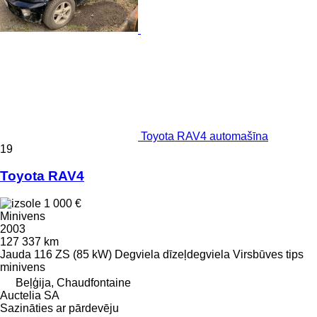
Toyota RAV4 automašīna
19
Toyota RAV4
1 000 €
Minivens
2003
127 337 km
Jauda
116 ZS (85 kW)
Degviela
dīzeļdegviela
Virsbūves tips
minivens
Beļģija, Chaudfontaine
Auctelia SA
Sazināties ar pārdevēju