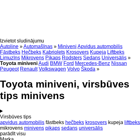
Izvietot sludinājumu
Autoline
»
Automašīnas
»
Miniveni
Apvidus automobilis
Fāstbeks
Hečbeks
Kabriolets
Krosovers
Kupeja
Liftbeks
Limuzīns
Mikrovens
Pikaps
Rodsters
Sedans
Universālis
»
Toyota miniveni
Audi
BMW
Ford
Mercedes-Benz
Nissan
Peugeot
Renault
Volkswagen
Volvo
Škoda
»
Toyota miniveni, virsbūves
tips minivens
Virsbūves tips
apvidus automobilis
fāstbeks
hečbeks
krosovers
kupeja
liftbeks
mikrovens
minivens
pikaps
sedans
universālis
parādīt visu
Marka