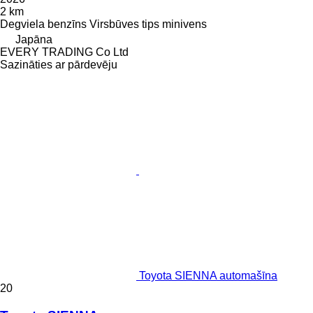
2 km
Degviela
benzīns
Virsbūves tips
minivens
Japāna
EVERY TRADING Co Ltd
Sazināties ar pārdevēju
Toyota SIENNA automašīna
20