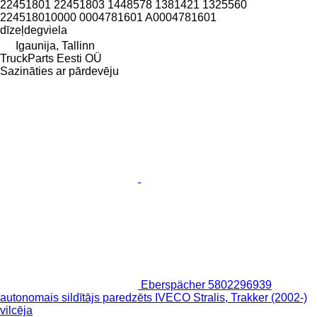
22451801 22451803 1448578 1381421 1325560
224518010000 0004781601 A0004781601
dīzeļdegviela
Igaunija, Tallinn
TruckParts Eesti OÜ
Sazināties ar pārdevēju
Eberspächer 5802296939
autonomais sildītājs paredzēts IVECO Stralis, Trakker (2002-)
vilcēja