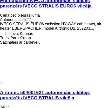
Eberspächer IVECO autonomais sildītājs
paredzēts IVECO STRALIS EURO6 vilcēja
Cena pēc pieprasījuma
Autonomais sildītājs
IVECO STRALIS EURO6 emission HY-WAY cab heater, air
heater EBERSPACHER, model Airtronic D2, 252203,...
Lietuva, Kaunas
Truck Parts Group
Sazināties ar pārdevēju
1
Airtronic 504001621 autonomais sildītājs
paredzēts IVECO STRALIS vilcēja
240 €