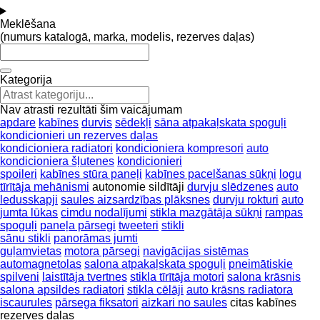
Meklēšana
(numurs katalogā, marka, modelis, rezerves daļas)
Kategorija
Nav atrasti rezultāti šim vaicājumam
apdare
kabīnes
durvis
sēdekļi
sāna atpakaļskata spoguļi
kondicionieri un rezerves daļas
kondicioniera radiatori
kondicioniera kompresori
auto
kondicioniera šļutenes
kondicionieri
spoileri
kabīnes stūra paneļi
kabīnes pacelšanas sūkņi
logu
tīrītāja mehānismi
autonomie sildītāji
durvju slēdzenes
auto
ledusskapji
saules aizsardzības plāksnes
durvju rokturi
auto
jumta lūkas
cimdu nodalījumi
stikla mazgātāja sūkņi
rampas
spoguļi
paneļa pārsegi
tweeteri
stikli
sānu stikli
panorāmas jumti
guļamvietas
motora pārsegi
navigācijas sistēmas
automagnetolas
salona atpakaļskata spoguļi
pneimātiskie
spilveni
laistītāja tvertnes
stikla tīrītāja motori
salona krāsnis
salona apsildes radiatori
stikla cēlāji
auto krāsns radiatora
iscaurules
pārsega fiksatori
aizkari no saules
citas kabīnes
rezerves daļas