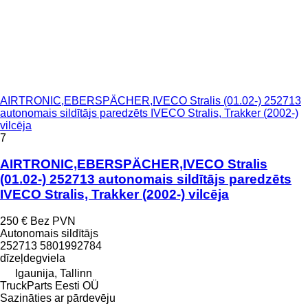
AIRTRONIC,EBERSPÄCHER,IVECO Stralis (01.02-) 252713
autonomais sildītājs paredzēts IVECO Stralis, Trakker (2002-)
vilcēja
7
AIRTRONIC,EBERSPÄCHER,IVECO Stralis
(01.02-) 252713 autonomais sildītājs paredzēts
IVECO Stralis, Trakker (2002-) vilcēja
250 €
Bez PVN
Autonomais sildītājs
252713 5801992784
dīzeļdegviela
Igaunija, Tallinn
TruckParts Eesti OÜ
Sazināties ar pārdevēju