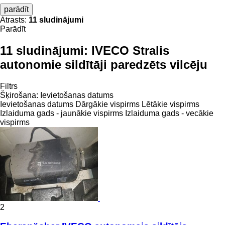
parādīt
Atrasts:
11 sludinājumi
Parādīt
11 sludinājumi:
IVECO Stralis
autonomie sildītāji paredzēts vilcēju
Filtrs
Šķirošana
:
Ievietošanas datums
Ievietošanas datums
Dārgākie vispirms
Lētākie vispirms
Izlaiduma gads - jaunākie vispirms
Izlaiduma gads - vecākie
vispirms
2