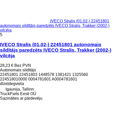
IVECO Stralis (01.02-) 22451801
autonomais sildītājs paredzēts IVECO Stralis, Trakker (2002-)
vilcēja
5
IVECO Stralis (01.02-) 22451801 autonomais
sildītājs paredzēts IVECO Stralis, Trakker (2002-)
vilcēja
28,23 €
Bez PVN
Autonomais sildītājs
22451801 22451803 1448578 1381421 1325560
224518010000 0004781601 A0004781601
dīzeļdegviela
Igaunija, Tallinn
TruckParts Eesti OÜ
Sazināties ar pārdevēju