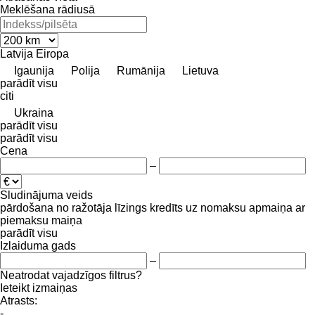
Meklēšana rādiusā
Latvija
Eiropa
Igaunija
Polija
Rumānija
Lietuva
parādīt visu
citi
Ukraina
parādīt visu
parādīt visu
Cena
–
Sludinājuma veids
pārdošana
no ražotāja
līzings
kredīts
uz nomaksu
apmaiņa ar
piemaksu
maiņa
parādīt visu
Izlaiduma gads
–
Neatrodat vajadzīgos filtrus?
Ieteikt izmaiņas
Atrasts:
-