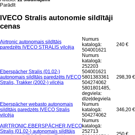
Parādīt
IVECO Stralis autonomie sildītāji
cenas
Numurs
Airtronic autonomais sildītājs
katalogā:
240 €
paredzēts IVECO STRALIS vilcēja
504001621
Numurs
katalogā:
252203
Eberspächer Stralis (01.02-)
504001621
autonomais sildītājs paredzēts IVECO
5801383361
298,39 €
Stralis, Trakker (2002-) vilcēja
504274062
5801801485,
degviela:
dīzeļdegviela
Eberspächer webasto autonomais
Numurs
sildītājs paredzēts IVECO Stralis
katalogā:
346,20 €
vilcēja
504274062
Numurs
AIRTRONIC,EBERSPÄCHER,IVECO
katalogā:
Stralis (01.02-) autonomais sildītājs
252713
250 €