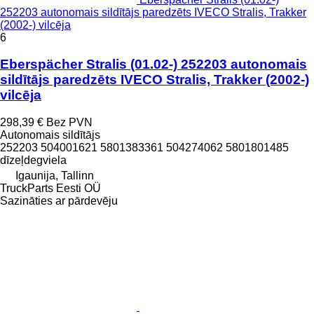
252203 autonomais sildītājs paredzēts IVECO Stralis, Trakker
(2002-) vilcēja
6
Eberspächer Stralis (01.02-) 252203 autonomais
sildītājs paredzēts IVECO Stralis, Trakker (2002-)
vilcēja
298,39 €
Bez PVN
Autonomais sildītājs
252203 504001621 5801383361 504274062 5801801485
dīzeļdegviela
Igaunija, Tallinn
TruckParts Eesti OÜ
Sazināties ar pārdevēju