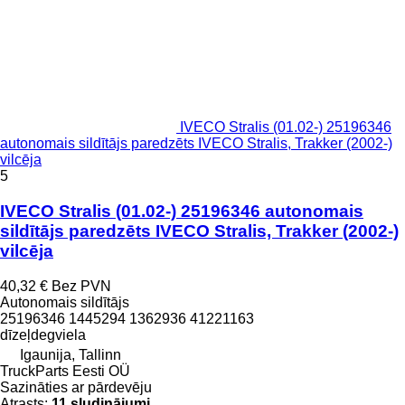
IVECO Stralis (01.02-) 25196346
autonomais sildītājs paredzēts IVECO Stralis, Trakker (2002-)
vilcēja
5
IVECO Stralis (01.02-) 25196346 autonomais
sildītājs paredzēts IVECO Stralis, Trakker (2002-)
vilcēja
40,32 €
Bez PVN
Autonomais sildītājs
25196346 1445294 1362936 41221163
dīzeļdegviela
Igaunija, Tallinn
TruckParts Eesti OÜ
Sazināties ar pārdevēju
Atrasts:
11 sludinājumi