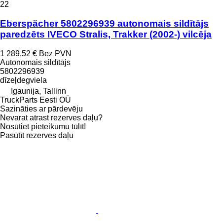
22
Eberspächer 5802296939 autonomais sildītājs
paredzēts IVECO Stralis, Trakker (2002-) vilcēja
1 289,52 €
Bez PVN
Autonomais sildītājs
5802296939
dīzeļdegviela
Igaunija, Tallinn
TruckParts Eesti OÜ
Sazināties ar pārdevēju
Nevarat atrast rezerves daļu?
Nosūtiet pieteikumu tūlīt!
Pasūtīt rezerves daļu