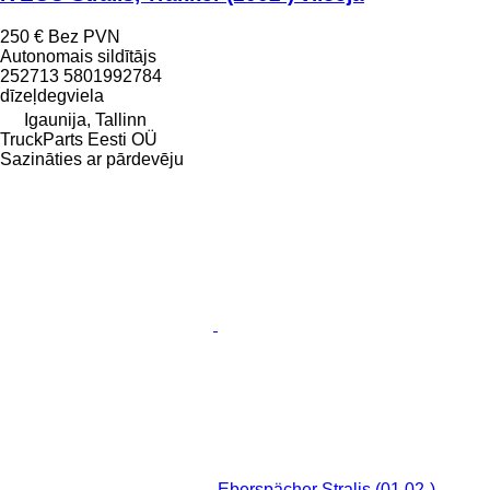
250 €
Bez PVN
Autonomais sildītājs
252713 5801992784
dīzeļdegviela
Igaunija, Tallinn
TruckParts Eesti OÜ
Sazināties ar pārdevēju
Eberspächer Stralis (01.02-)