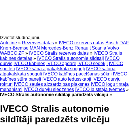
Izvietot sludinājumu
Autoline
»
Rezerves daļas
»
IVECO rezerves daļas
Bosch
DAF
Knorr-Bremse
MAN
Mercedes-Benz
Renault
Scania
Volvo
WABCO
ZF
»
IVECO Stralis rezerves daļas
»
IVECO Stralis
kabīnes detaļas
»
IVECO Stralis autonomie sildītāji
IVECO
durvis
IVECO kabīnes
IVECO apdare
IVECO sēdekļi
IVECO
spoileri
IVECO sāna atpakaļskata spoguļi
IVECO salona
atpakaļskata spoguļi
IVECO kabīnes pacelšanas sūkņi
IVECO
kabīnes stūra paneļi
IVECO auto ledusskapji
IVECO durvju
rokturi
IVECO saules aizsardzības plāksnes
IVECO logu tīrītāja
mehānismi
IVECO durvju slēdzenes
IVECO laistītāja tvertnes
»
IVECO Stralis autonomie sildītāji paredzēts vilcēju
»
IVECO Stralis autonomie
sildītāji paredzēts vilcēju