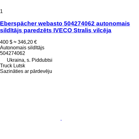
1
Eberspächer webasto 504274062 autonomais
sildītājs paredzēts IVECO Stralis vilcēja
400 $
≈ 346,20 €
Autonomais sildītājs
504274062
Ukraina, s. Piddubtsi
Truck Lutsk
Sazināties ar pārdevēju