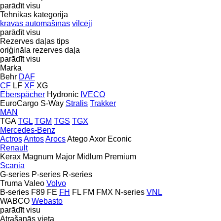
parādīt visu
Tehnikas kategorija
kravas automašīnas
vilcēji
parādīt visu
Rezerves daļas tips
oriģināla rezerves daļa
parādīt visu
Marka
Behr
DAF
CF
LF
XF
XG
Eberspächer
Hydronic
IVECO
EuroCargo
S-Way
Stralis
Trakker
MAN
TGA
TGL
TGM
TGS
TGX
Mercedes-Benz
Actros
Antos
Arocs
Atego
Axor
Econic
Renault
Kerax
Magnum
Major
Midlum
Premium
Scania
G-series
P-series
R-series
Truma
Valeo
Volvo
B-series
F89
FE
FH
FL
FM
FMX
N-series
VNL
WABCO
Webasto
parādīt visu
Atrašanās vieta