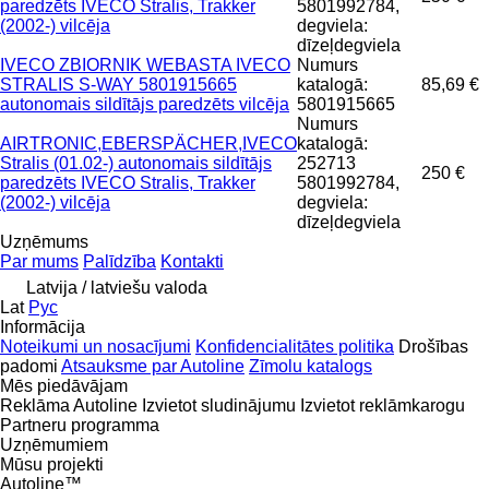
paredzēts IVECO Stralis, Trakker
5801992784,
(2002-) vilcēja
degviela:
dīzeļdegviela
IVECO ZBIORNIK WEBASTA IVECO
Numurs
STRALIS S-WAY 5801915665
katalogā:
85,69 €
autonomais sildītājs paredzēts vilcēja
5801915665
Numurs
AIRTRONIC,EBERSPÄCHER,IVECO
katalogā:
Stralis (01.02-) autonomais sildītājs
252713
250 €
paredzēts IVECO Stralis, Trakker
5801992784,
(2002-) vilcēja
degviela:
dīzeļdegviela
Uzņēmums
Par mums
Palīdzība
Kontakti
Latvija / latviešu valoda
Lat
Рус
Informācija
Noteikumi un nosacījumi
Konfidencialitātes politika
Drošības
padomi
Atsauksme par Autoline
Zīmolu katalogs
Mēs piedāvājam
Reklāma Autoline
Izvietot sludinājumu
Izvietot reklāmkarogu
Partneru programma
Uzņēmumiem
Mūsu projekti
Autoline™