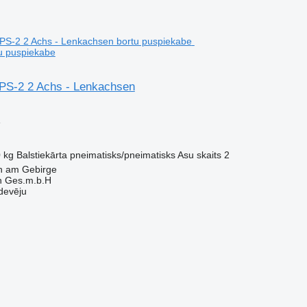
u puspiekabe
PS-2 2 Achs - Lenkachsen
e
 kg
Balstiekārta
pneimatisks/pneimatisks
Asu skaits
2
nn am Gebirge
h Ges.m.b.H
devēju