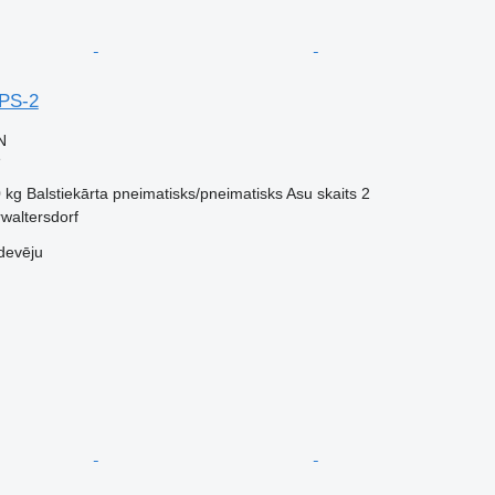
PS-2
N
e
 kg
Balstiekārta
pneimatisks/pneimatisks
Asu skaits
2
rwaltersdorf
devēju