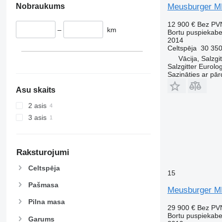
Nobraukums
Meusburger M
12 900 €
Bez PV
–
km
Bortu puspiekab
2014
Celtspēja
30 350
Vācija, Salzgit
Salzgitter Eurolo
Sazināties ar pār
Asu skaits
2 asis
3 asis
Raksturojumi
Celtspēja
15
Pašmasa
Meusburger M
Pilna masa
29 900 €
Bez PV
Bortu puspiekab
Garums