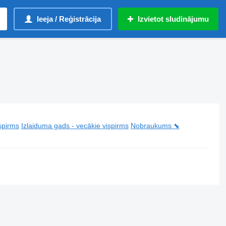
Ieeja / Reģistrācija
Izvietot sludinājumu
spirms
Izlaiduma gads - vecākie vispirms
Nobraukums ⬊