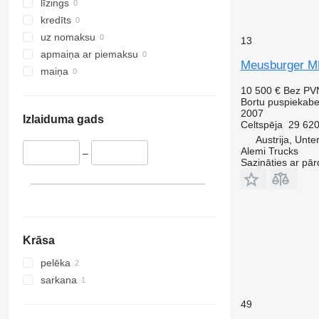
līzings
kredīts
uz nomaksu
13
apmaiņa ar piemaksu
Meusburger M
maiņa
10 500 €
Bez PV
Bortu puspiekab
2007
Izlaiduma gads
Celtspēja
29 620
Austrija, Unte
Alemi Trucks
–
Sazināties ar pār
Krāsa
pelēka
sarkana
49