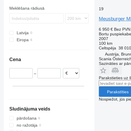
Meklēšana rādiusā
19
Meusburger MP
6 950 €
Bez PVN
Latvija
Bortu puspiekab
2007
Eiropa
100 km
Austrija
Celtspēja
38 010
Vācija
Austrija, Bru
Scania Österreic
Cena
Sazināties ar pār
–
Parakstieties uz 
Parakstīties
Nospiežot, jūs pi
Sludinājuma veids
pārdošana
no ražotāja