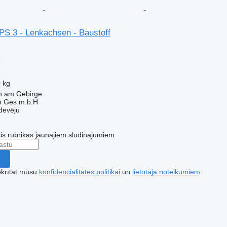
S 3 - Lenkachsen - Baustoff
e
 kg
nn am Gebirge
h Ges.m.b.H
devēju
šis rubrikas jaunajiem sludinājumiem
ekrītat mūsu
konfidencialitātes politikai
un
lietotāja noteikumiem
.