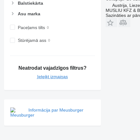
Balstiekārta
Austrija, Liez
MUSLIU KFZ & B
Asu marka
Sazināties ar pār
Paceļams tilts
Stūrējamā ass
Neatrodat vajadzīgos filtrus?
Ieteikt izmaiņas
Informācija par Meusburger