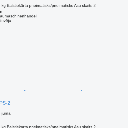
 kg
Balstiekārta
pneimatisks/pneimatisks
Asu skaits
2
en
aumaschinenhandel
devēju
PS-2
sījuma
e
 kg
Balstiekārta
pneimatisks/pneimatisks
Asu skaits
2