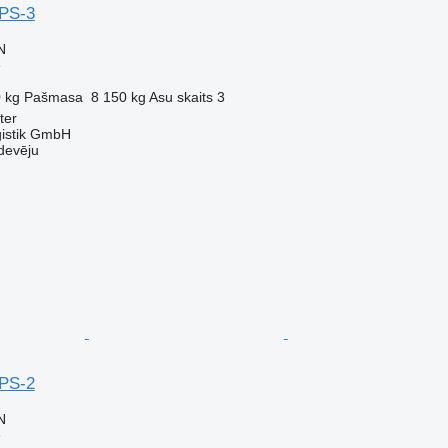
PS-3
N
e
 kg
Pašmasa
8 150 kg
Asu skaits
3
ter
gistik GmbH
devēju
PS-2
N
e