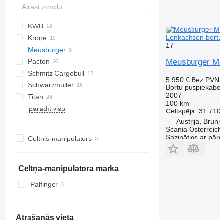
KWB
PS
2 series
TXA
SDS
FLO
DRO
Lenkachsen bort
Krone
SZS
D-series
SP
17
Meusburger
SD
S 24
O-3
Pacton
SDP
SN
MPS
SPL
OVB
Meusburger M
Schmitz Cargobull
SZ
T-series
NV
MPS-3
5 950 €
Bez PVN
Schwarzmüller
TPD
S-series
Bortu puspiekab
2007
Titan
TXD
SCB
S1
100 km
parādīt visu
SCS
SPA
VHLO
VO
NS
D-series
Celtspēja
31 710
SPR
Austrija, Bru
Scania Österreic
Sazināties ar pār
Celtnis-manipulators
Celtņa-manipulatora marka
Palfinger
Atrašanās vieta