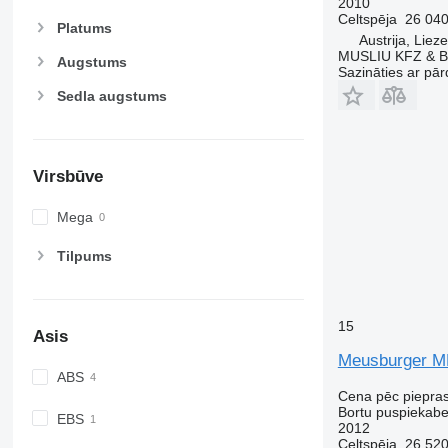
2010
Celtspēja
26 040
Platums
Austrija, Liez
MUSLIU KFZ & B
Augstums
Sazināties ar pār
Sedla augstums
Virsbūve
Mega
Tilpums
15
Asis
Meusburger M
ABS
Cena pēc piepra
Bortu puspiekab
EBS
2012
Celtspēja
26 520