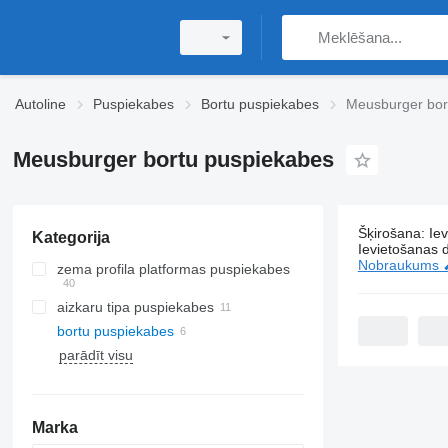
Autoline
Puspiekabes
Bortu puspiekabes
Meusburger bor
Meusburger bortu puspiekabes
Šķirošana
:
Ie
Kategorija
6 sludināju
Ievietošanas 
Nobraukums 
zema profila platformas puspiekabes
aizkaru tipa puspiekabes
bortu puspiekabes
parādīt visu
Marka