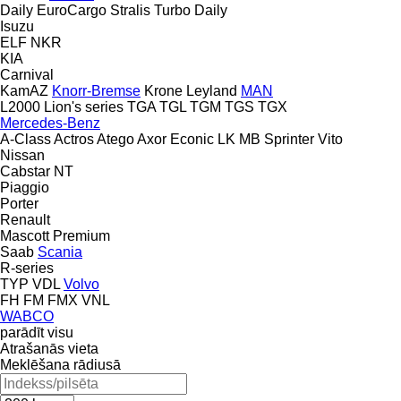
Daily
EuroCargo
Stralis
Turbo Daily
Isuzu
ELF
NKR
KIA
Carnival
KamAZ
Knorr-Bremse
Krone
Leyland
MAN
L2000
Lion's series
TGA
TGL
TGM
TGS
TGX
Mercedes-Benz
A-Class
Actros
Atego
Axor
Econic
LK
MB
Sprinter
Vito
Nissan
Cabstar
NT
Piaggio
Porter
Renault
Mascott
Premium
Saab
Scania
R-series
TYP
VDL
Volvo
FH
FM
FMX
VNL
WABCO
parādīt visu
Atrašanās vieta
Meklēšana rādiusā