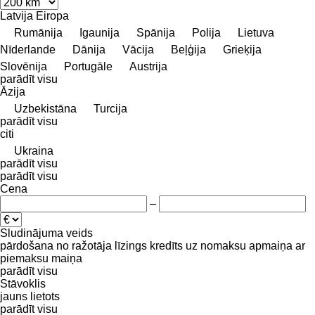
Latvija
Eiropa
Rumānija
Igaunija
Spānija
Polija
Lietuva
Nīderlande
Dānija
Vācija
Beļģija
Grieķija
Slovēnija
Portugāle
Austrija
parādīt visu
Āzija
Uzbekistāna
Turcija
parādīt visu
citi
Ukraina
parādīt visu
parādīt visu
Cena
–
Sludinājuma veids
pārdošana
no ražotāja
līzings
kredīts
uz nomaksu
apmaiņa ar
piemaksu
maiņa
parādīt visu
Stāvoklis
jauns
lietots
parādīt visu