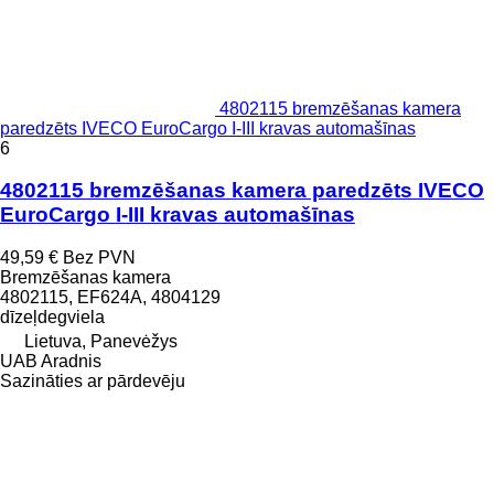
4802115 bremzēšanas kamera
paredzēts IVECO EuroCargo I-III kravas automašīnas
6
4802115 bremzēšanas kamera paredzēts IVECO
EuroCargo I-III kravas automašīnas
49,59 €
Bez PVN
Bremzēšanas kamera
4802115, EF624A, 4804129
dīzeļdegviela
Lietuva, Panevėžys
UAB Aradnis
Sazināties ar pārdevēju