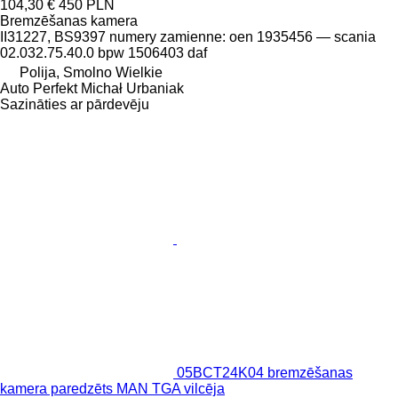
104,30 €
450 PLN
Bremzēšanas kamera
II31227, BS9397 numery zamienne: oen 1935456 — scania
02.032.75.40.0 bpw 1506403 daf
Polija, Smolno Wielkie
Auto Perfekt Michał Urbaniak
Sazināties ar pārdevēju
05BCT24K04 bremzēšanas
kamera paredzēts MAN TGA vilcēja