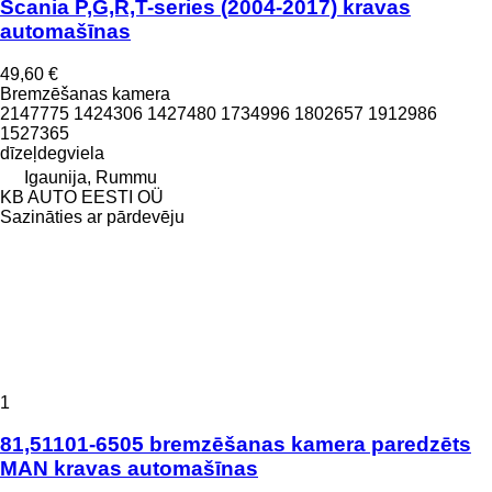
Scania P,G,R,T-series (2004-2017) kravas
automašīnas
49,60 €
Bremzēšanas kamera
2147775 1424306 1427480 1734996 1802657 1912986
1527365
dīzeļdegviela
Igaunija, Rummu
KB AUTO EESTI OÜ
Sazināties ar pārdevēju
1
81,51101-6505 bremzēšanas kamera paredzēts
MAN kravas automašīnas