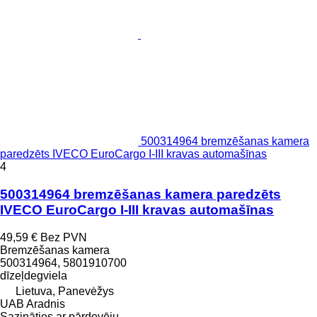
500314964 bremzēšanas kamera
paredzēts IVECO EuroCargo I-III kravas automašīnas
4
500314964 bremzēšanas kamera paredzēts
IVECO EuroCargo I-III kravas automašīnas
49,59 €
Bez PVN
Bremzēšanas kamera
500314964, 5801910700
dīzeļdegviela
Lietuva, Panevėžys
UAB Aradnis
Sazināties ar pārdevēju