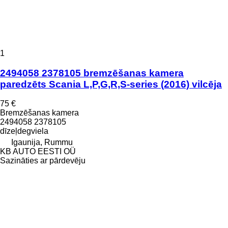
1
2494058 2378105 bremzēšanas kamera
paredzēts Scania L,P,G,R,S-series (2016) vilcēja
75 €
Bremzēšanas kamera
2494058 2378105
dīzeļdegviela
Igaunija, Rummu
KB AUTO EESTI OÜ
Sazināties ar pārdevēju