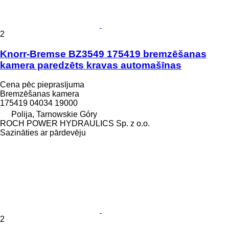
2
Knorr-Bremse BZ3549 175419 bremzēšanas
kamera paredzēts kravas automašīnas
Cena pēc pieprasījuma
Bremzēšanas kamera
175419 04034 19000
Polija, Tarnowskie Góry
ROCH POWER HYDRAULICS Sp. z o.o.
Sazināties ar pārdevēju
2