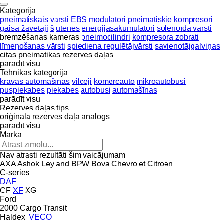
Kategorija
pneimatiskais vārsti
EBS modulatori
pneimatiskie kompresori
gaisa žāvētāji
šļūtenes
energijasakumulatori
solenoīda vārsti
bremzēšanas kameras
pneimocilindri
kompresora zobrati
līmeņošanas vārsti
spiediena regulētājvārsti
savienotājgalviņas
citas pneimatikas rezerves daļas
parādīt visu
Tehnikas kategorija
kravas automašīnas
vilcēji
komercauto
mikroautobusi
puspiekabes
piekabes
autobusi
automašīnas
parādīt visu
Rezerves daļas tips
oriģināla rezerves daļa
analogs
parādīt visu
Marka
Nav atrasti rezultāti šim vaicājumam
AXA
Ashok Leyland
BPW
Bova
Chevrolet
Citroen
C-series
DAF
CF
XF
XG
Ford
2000
Cargo
Transit
Haldex
IVECO