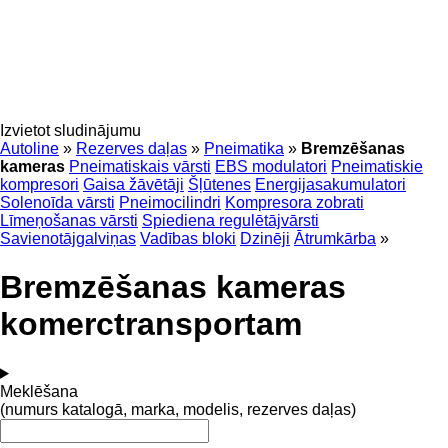
Izvietot sludinājumu
Autoline
»
Rezerves daļas
»
Pneimatika
»
Bremzēšanas
kameras
Pneimatiskais vārsti
EBS modulatori
Pneimatiskie
kompresori
Gaisa žāvētāji
Šļūtenes
Energijasakumulatori
Solenoīda vārsti
Pneimocilindri
Kompresora zobrati
Līmeņošanas vārsti
Spiediena regulētājvārsti
Savienotājgalviņas
Vadības bloki
Dzinēji
Ātrumkārba
»
Bremzēšanas kameras
komerctransportam
Meklēšana
(numurs katalogā, marka, modelis, rezerves daļas)