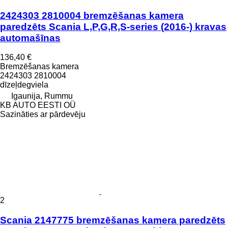
2424303 2810004 bremzēšanas kamera
paredzēts Scania L,P,G,R,S-series (2016-) kravas
automašīnas
136,40 €
Bremzēšanas kamera
2424303 2810004
dīzeļdegviela
Igaunija, Rummu
KB AUTO EESTI OÜ
Sazināties ar pārdevēju
2
Scania 2147775 bremzēšanas kamera paredzēts