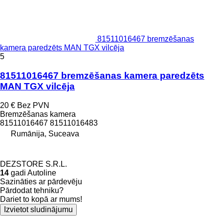
81511016467 bremzēšanas
kamera paredzēts MAN TGX vilcēja
5
81511016467 bremzēšanas kamera paredzēts
MAN TGX vilcēja
20 €
Bez PVN
Bremzēšanas kamera
81511016467 81511016483
Rumānija, Suceava
DEZSTORE S.R.L.
14
gadi Autoline
Sazināties ar pārdevēju
Pārdodat tehniku?
Dariet to kopā ar mums!
Izvietot sludinājumu