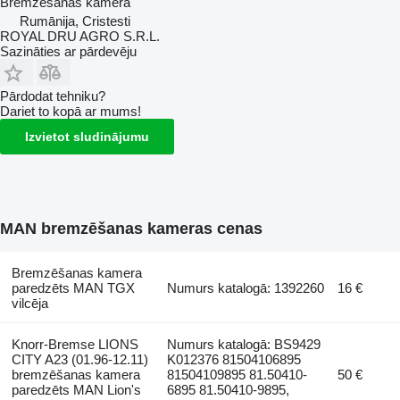
Bremzēšanas kamera
Rumānija, Cristesti
ROYAL DRU AGRO S.R.L.
Sazināties ar pārdevēju
Pārdodat tehniku?
Dariet to kopā ar mums!
Izvietot sludinājumu
MAN bremzēšanas kameras cenas
Bremzēšanas kamera
paredzēts MAN TGX
Numurs katalogā: 1392260
16 €
vilcēja
Knorr-Bremse LIONS
Numurs katalogā: BS9429
CITY A23 (01.96-12.11)
K012376 81504106895
bremzēšanas kamera
81504109895 81.50410-
50 €
paredzēts MAN Lion's
6895 81.50410-9895,