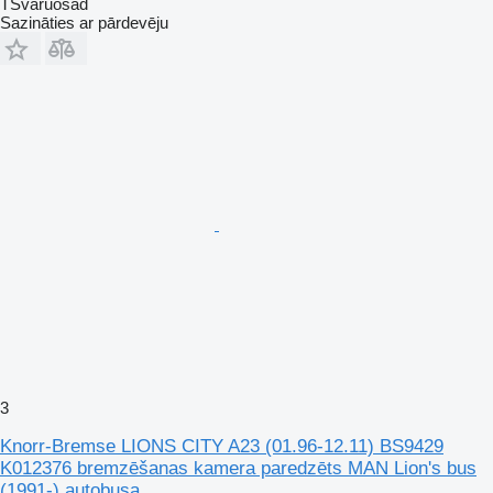
TSvaruosad
Sazināties ar pārdevēju
3
Knorr-Bremse LIONS CITY A23 (01.96-12.11) BS9429
K012376 bremzēšanas kamera paredzēts MAN Lion's bus
(1991-) autobusa