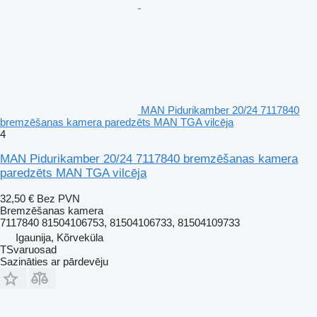
MAN Pidurikamber 20/24 7117840
bremzēšanas kamera paredzēts MAN TGA vilcēja
4
MAN Pidurikamber 20/24 7117840 bremzēšanas kamera
paredzēts MAN TGA vilcēja
32,50 €
Bez PVN
Bremzēšanas kamera
7117840 81504106753, 81504106733, 81504109733
Igaunija, Kõrveküla
TSvaruosad
Sazināties ar pārdevēju