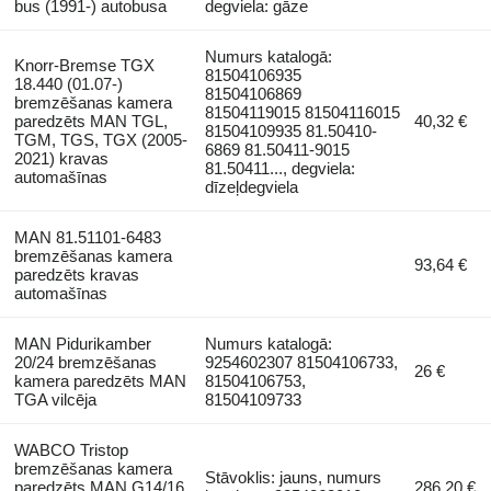
bus (1991-) autobusa
degviela: gāze
Numurs katalogā:
Knorr-Bremse TGX
81504106935
18.440 (01.07-)
81504106869
bremzēšanas kamera
81504119015 81504116015
paredzēts MAN TGL,
40,32 €
81504109935 81.50410-
TGM, TGS, TGX (2005-
6869 81.50411-9015
2021) kravas
81.50411..., degviela:
automašīnas
dīzeļdegviela
MAN 81.51101-6483
bremzēšanas kamera
93,64 €
paredzēts kravas
automašīnas
MAN Pidurikamber
Numurs katalogā:
20/24 bremzēšanas
9254602307 81504106733,
26 €
kamera paredzēts MAN
81504106753,
TGA vilcēja
81504109733
WABCO Tristop
bremzēšanas kamera
Stāvoklis: jauns, numurs
paredzēts MAN G14/16
286,20 €