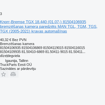
3
Knorr-Bremse TGX 18.440 (01.07-) 81504106935
bremzēšanas kamera paredzēts MAN TGL, TGM, TGS,
TGX (2005-2021) kravas automašīnas
40,32 €
Bez PVN
Bremzēšanas kamera
81504106935 81504106869 81504119015 81504116015
81504109935 81.50410-6869 81.50411-9015 81.50411...
dīzeļdegviela
Igaunija, Tallinn
TruckParts Eesti OÜ
Sazināties ar pārdevēju