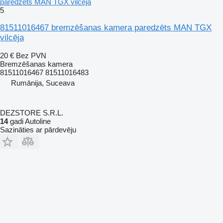
paredzēts MAN TGX vilcēja
5
81511016467 bremzēšanas kamera paredzēts MAN TGX
vilcēja
20 €
Bez PVN
Bremzēšanas kamera
81511016467 81511016483
Rumānija, Suceava
DEZSTORE S.R.L.
14
gadi Autoline
Sazināties ar pārdevēju