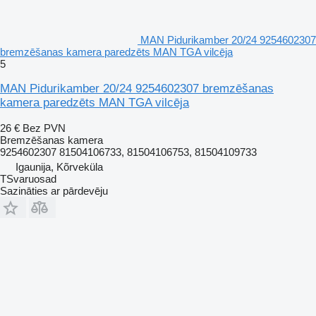
MAN Pidurikamber 20/24 9254602307
bremzēšanas kamera paredzēts MAN TGA vilcēja
5
MAN Pidurikamber 20/24 9254602307 bremzēšanas
kamera paredzēts MAN TGA vilcēja
26 €
Bez PVN
Bremzēšanas kamera
9254602307 81504106733, 81504106753, 81504109733
Igaunija, Kõrveküla
TSvaruosad
Sazināties ar pārdevēju