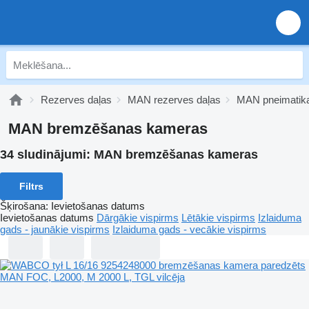
Rezerves daļas
MAN rezerves daļas
MAN pneimatik
MAN bremzēšanas kameras
34 sludinājumi:
MAN bremzēšanas kameras
Filtrs
Šķirošana
:
Ievietošanas datums
Ievietošanas datums
Dārgākie vispirms
Lētākie vispirms
Izlaiduma
gads - jaunākie vispirms
Izlaiduma gads - vecākie vispirms