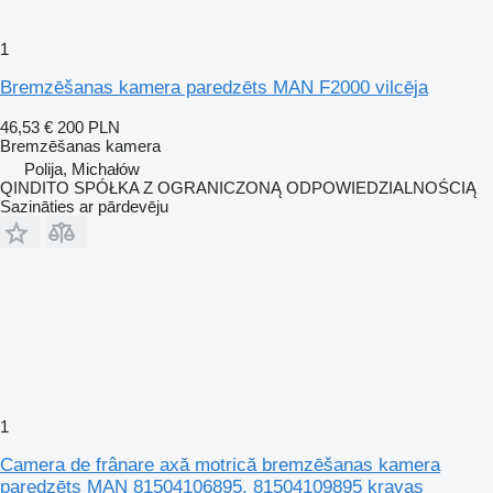
1
Bremzēšanas kamera paredzēts MAN F2000 vilcēja
46,53 €
200 PLN
Bremzēšanas kamera
Polija, Michałów
QINDITO SPÓŁKA Z OGRANICZONĄ ODPOWIEDZIALNOŚCIĄ
Sazināties ar pārdevēju
1
Camera de frânare axă motrică bremzēšanas kamera
paredzēts MAN 81504106895, 81504109895 kravas