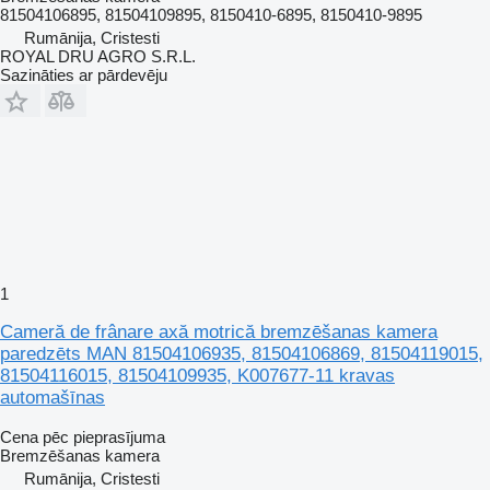
81504106895, 81504109895, 8150410-6895, 8150410-9895
Rumānija, Cristesti
ROYAL DRU AGRO S.R.L.
Sazināties ar pārdevēju
1
Cameră de frânare axă motrică bremzēšanas kamera
paredzēts MAN 81504106935, 81504106869, 81504119015,
81504116015, 81504109935, K007677-11 kravas
automašīnas
Cena pēc pieprasījuma
Bremzēšanas kamera
Rumānija, Cristesti