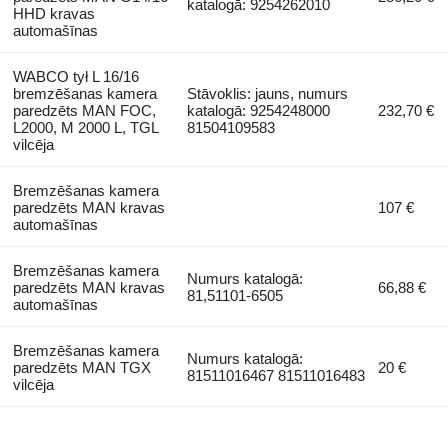
katalogā: 9254262010
HHD kravas
automašīnas
WABCO tył L 16/16
bremzēšanas kamera
Stāvoklis: jauns, numurs
paredzēts MAN FOC,
katalogā: 9254248000
232,70 €
L2000, M 2000 L, TGL
81504109583
vilcēja
Bremzēšanas kamera
paredzēts MAN kravas
107 €
automašīnas
Bremzēšanas kamera
Numurs katalogā:
paredzēts MAN kravas
66,88 €
81,51101-6505
automašīnas
Bremzēšanas kamera
Numurs katalogā:
paredzēts MAN TGX
20 €
81511016467 81511016483
vilcēja