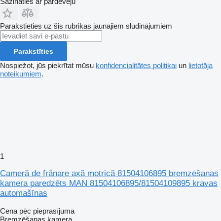
Sazināties ar pārdevēju
Parakstieties uz šis rubrikas jaunajiem sludinājumiem
Parakstīties
Nospiežot, jūs piekrītat mūsu
konfidencialitātes politikai
un
lietotāja
noteikumiem
.
1
Cameră de frânare axă motrică 81504106895 bremzēšanas
kamera paredzēts MAN 81504106895/81504109895 kravas
automašīnas
Cena pēc pieprasījuma
Bremzēšanas kamera