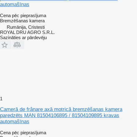
automašīnas
Cena pēc pieprasījuma
Bremzēšanas kamera
Rumānija, Cristesti
ROYAL DRU AGRO S.R.L.
Sazināties ar pārdevēju
1
Cameră de frânare axă motrică bremzēšanas kamera
paredzēts MAN 81504106895 / 81504109895 kravas
automašīnas
Cena pēc pieprasījuma