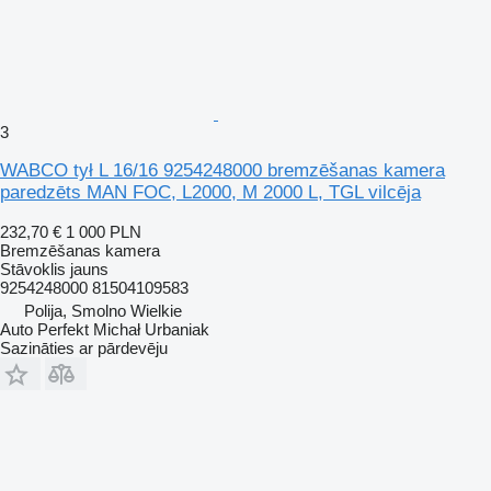
3
WABCO tył L 16/16 9254248000 bremzēšanas kamera
paredzēts MAN FOC, L2000, M 2000 L, TGL vilcēja
232,70 €
1 000 PLN
Bremzēšanas kamera
Stāvoklis
jauns
9254248000 81504109583
Polija, Smolno Wielkie
Auto Perfekt Michał Urbaniak
Sazināties ar pārdevēju