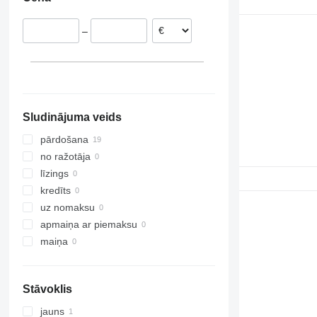
Rumānija
Vācija
–
Nīderlande
Sludinājuma veids
pārdošana
no ražotāja
līzings
kredīts
uz nomaksu
apmaiņa ar piemaksu
maiņa
Stāvoklis
jauns