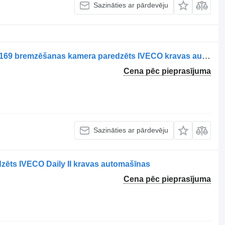
Sazināties ar pārdevēju
Cameră de frânare axa motrică 41285169 bremzēšanas kamera paredzēts IVECO kravas automašīnas
Cena pēc pieprasījuma
Sazināties ar pārdevēju
ēts IVECO Daily II kravas automašīnas
Cena pēc pieprasījuma