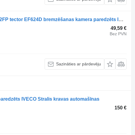
80 E 22 tector, 80 E 22 P tector, 80 E 22FP tector EF624D bremzēšanas kamera paredzēts IVECO EuroCargo I-III kravas automašīnas
49,59 €
Bez PVN
Sazināties ar pārdevēju
redzēts IVECO Stralis kravas automašīnas
150 €