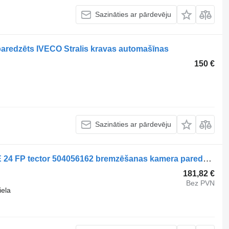
Sazināties ar pārdevēju
redzēts IVECO Stralis kravas automašīnas
150 €
Sazināties ar pārdevēju
140 E 24 tector, 14 E 24 P tector, 140 E 24 FP tector 504056162 bremzēšanas kamera paredzēts IVECO EuroCargo I-III kravas automašīnas
181,82 €
Bez PVN
iela