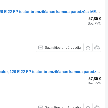
120 E 22 D tector, 120 E 22 P tector, 120 E 22 FP tector bremzēšanas kamera paredzēts IVECO EuroCargo I-III kravas automašīnas
57,85 €
Bez PVN
Sazināties ar pārdevēju
IVECO 120 E 22 D tector, 120 E 22 P tector, 120 E 22 FP tector bremzēšanas kamera paredzēts IVECO EuroCargo I-III kravas automašīnas
57,85 €
Bez PVN
Sazināties ar pārdevēju