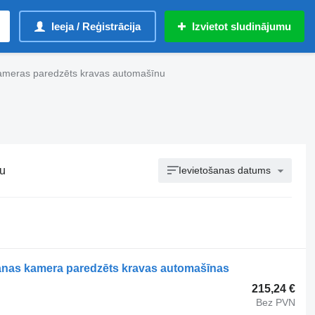
Ieeja / Reģistrācija
Izvietot sludinājumu
meras paredzēts kravas automašīnu
u
Ievietošanas datums
as kamera paredzēts kravas automašīnas
215,24 €
Bez PVN