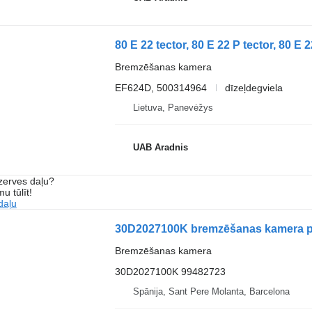
Bremzēšanas kamera
EF624D, 500314964
dīzeļdegviela
Lietuva, Panevėžys
UAB Aradnis
ezerves daļu?
u tūlīt!
daļu
30D2027100K bremzēšanas kamera pa
Bremzēšanas kamera
30D2027100K 99482723
Spānija, Sant Pere Molanta, Barcelona