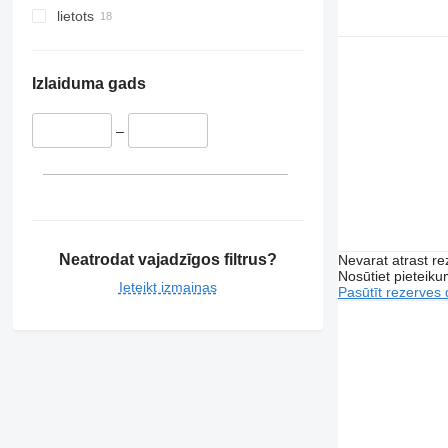
lietots
Izlaiduma gads
–
Neatrodat vajadzīgos filtrus?
Nevarat atrast r
Nosūtiet pieteikum
Ieteikt izmaiņas
Pasūtīt rezerves 