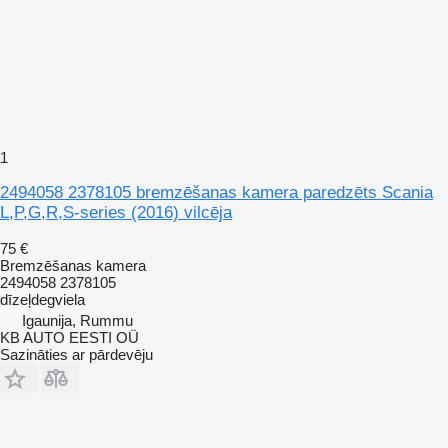
1
2494058 2378105 bremzēšanas kamera paredzēts Scania
L,P,G,R,S-series (2016) vilcēja
75 €
Bremzēšanas kamera
2494058 2378105
dīzeļdegviela
Igaunija, Rummu
KB AUTO EESTI OÜ
Sazināties ar pārdevēju