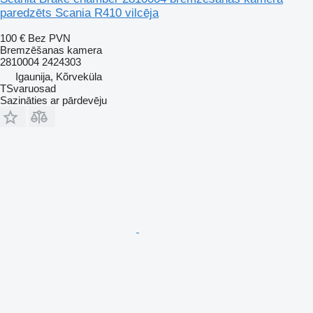
paredzēts Scania R410 vilcēja
100 €
Bez PVN
Bremzēšanas kamera
2810004 2424303
Igaunija, Kõrveküla
TSvaruosad
Sazināties ar pārdevēju