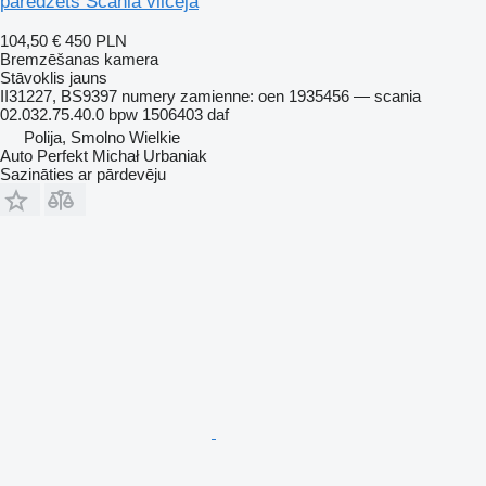
paredzēts Scania vilcēja
104,50 €
450 PLN
Bremzēšanas kamera
Stāvoklis
jauns
II31227, BS9397 numery zamienne: oen 1935456 — scania
02.032.75.40.0 bpw 1506403 daf
Polija, Smolno Wielkie
Auto Perfekt Michał Urbaniak
Sazināties ar pārdevēju