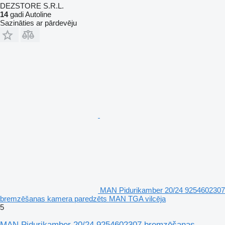
DEZSTORE S.R.L.
14
gadi Autoline
Sazināties ar pārdevēju
MAN Pidurikamber 20/24 9254602307
bremzēšanas kamera paredzēts MAN TGA vilcēja
5
MAN Pidurikamber 20/24 9254602307 bremzēšanas