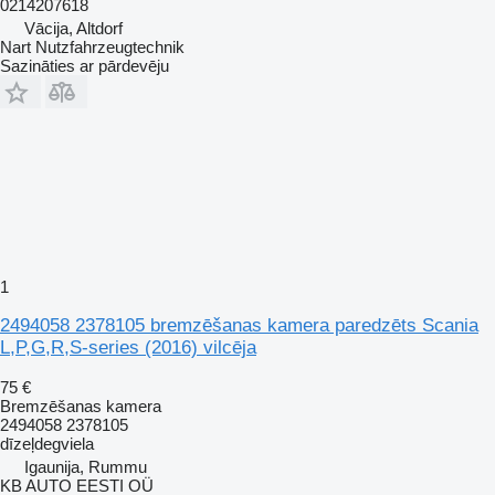
0214207618
Vācija, Altdorf
Nart Nutzfahrzeugtechnik
Sazināties ar pārdevēju
1
2494058 2378105 bremzēšanas kamera paredzēts Scania
L,P,G,R,S-series (2016) vilcēja
75 €
Bremzēšanas kamera
2494058 2378105
dīzeļdegviela
Igaunija, Rummu
KB AUTO EESTI OÜ