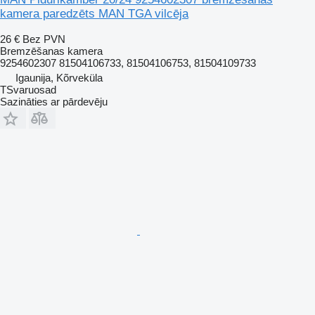
kamera paredzēts MAN TGA vilcēja
26 €
Bez PVN
Bremzēšanas kamera
9254602307 81504106733, 81504106753, 81504109733
Igaunija, Kõrveküla
TSvaruosad
Sazināties ar pārdevēju