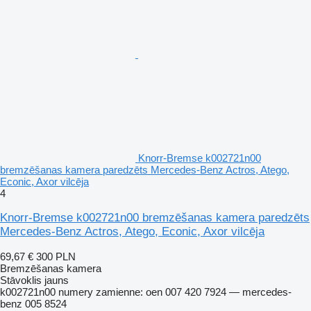
Knorr-Bremse k002721n00
bremzēšanas kamera paredzēts Mercedes-Benz Actros, Atego,
Econic, Axor vilcēja
4
Knorr-Bremse k002721n00 bremzēšanas kamera paredzēts
Mercedes-Benz Actros, Atego, Econic, Axor vilcēja
69,67 €
300 PLN
Bremzēšanas kamera
Stāvoklis
jauns
k002721n00 numery zamienne: oen 007 420 7924 — mercedes-
benz 005 8524