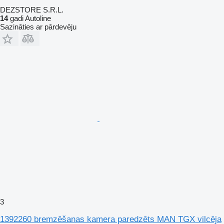
DEZSTORE S.R.L.
14
gadi Autoline
Sazināties ar pārdevēju
3
1392260 bremzēšanas kamera paredzēts MAN TGX vilcēja