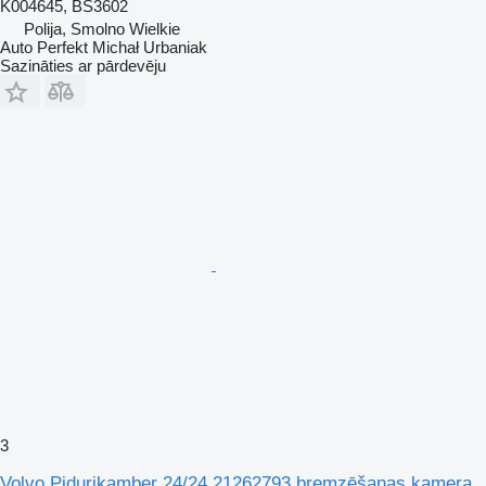
K004645, BS3602
Polija, Smolno Wielkie
Auto Perfekt Michał Urbaniak
Sazināties ar pārdevēju
3
Volvo Pidurikamber 24/24 21262793 bremzēšanas kamera