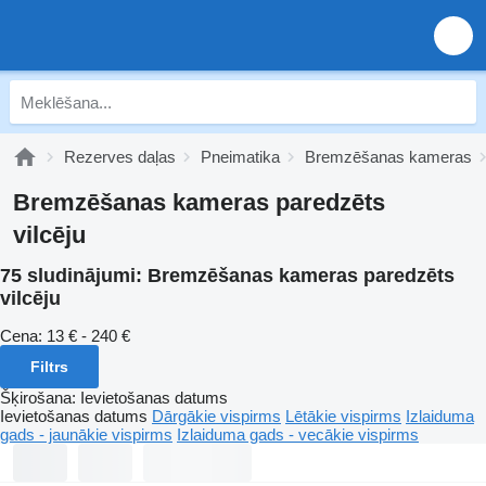
Rezerves daļas
Pneimatika
Bremzēšanas kameras
Bremzēšanas kameras paredzēts
vilcēju
75 sludinājumi:
Bremzēšanas kameras paredzēts
vilcēju
Cena:
13 € - 240 €
Filtrs
Šķirošana
:
Ievietošanas datums
Ievietošanas datums
Dārgākie vispirms
Lētākie vispirms
Izlaiduma
gads - jaunākie vispirms
Izlaiduma gads - vecākie vispirms