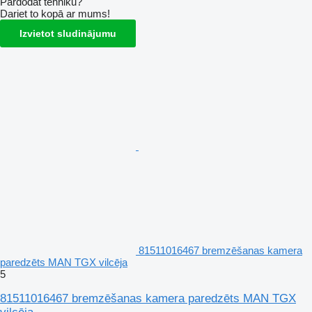
Pārdodat tehniku?
Dariet to kopā ar mums!
Izvietot sludinājumu
81511016467 bremzēšanas kamera
paredzēts MAN TGX vilcēja
5
81511016467 bremzēšanas kamera paredzēts MAN TGX