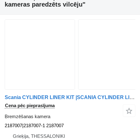
kameras paredzēts vilcēju"
Scania CYLINDER LINER KIT |SCANIA CYLINDER LINER KIT GENUINE 2187007|2187007-1 bremzēšanas kamera paredzēts Scania vilcēja
Cena pēc pieprasījuma
Bremzēšanas kamera
2187007|2187007-1 2187007
Grieķija, THESSALONIKI