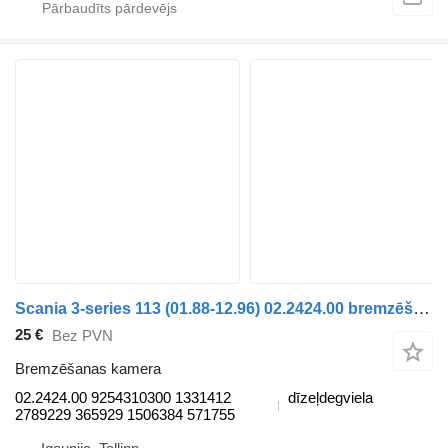
Scania 3-series 113 (01.88-12.96) 02.2424.00 bremzēšanas kamera paredzēts Scania 3-series (1987-1998) vilcēja
25 €
Bez PVN
Bremzēšanas kamera
02.2424.00 9254310300 1331412
dīzeļdegviela
2789229 365929 1506384 571755