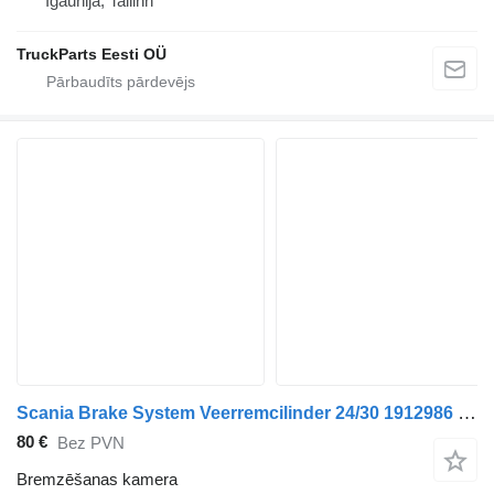
Igaunija, Tallinn
TruckParts Eesti OÜ
Scania Brake System Veerremcilinder 24/30 1912986 bremzēšanas kamera paredzēts vilcēja
80 €
Bez PVN
Bremzēšanas kamera