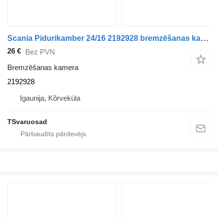
Scania Pidurikamber 24/16 2192928 bremzēšanas kamera paredzēts Scania R440 vilcēja
26 €
Bez PVN
Bremzēšanas kamera
2192928
Igaunija, Kõrveküla
TSvaruosad