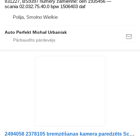
II31227, BS9397 numery zamienne: oen 1935456 —
scania 02.032.75.40.0 bpw 1506403 daf
Polija, Smolno Wielkie
Auto Perfekt Michał Urbaniak
2494058 2378105 bremzēšanas kamera paredzēts Scania L,P,G,R,S-series (2016) vilcēja