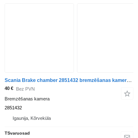
Scania Brake chamber 2851432 bremzēšanas kamera paredzēts Scania R410 vilcēja
40 €
Bez PVN
Bremzēšanas kamera
2851432
Igaunija, Kõrveküla
TSvaruosad