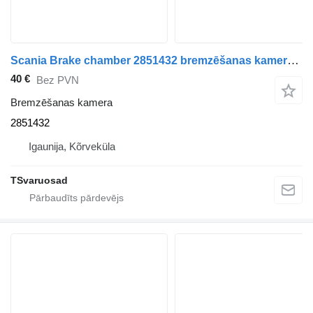
Scania Brake chamber 2851432 bremzēšanas kamera paredzēts Scania R410 vilcēja
40 €
Bez PVN
Bremzēšanas kamera
2851432
Igaunija, Kõrveküla
TSvaruosad