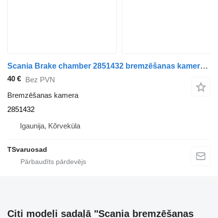
Scania Brake chamber 2851432 bremzēšanas kamera paredzēts Scania R410 vilcēja
40 €
Bez PVN
Bremzēšanas kamera
2851432
Igaunija, Kõrveküla
TSvaruosad
Citi modeļi sadaļā "Scania bremzēšanas