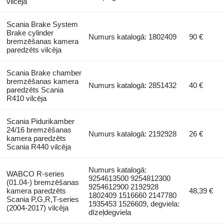
vilcēja
Scania Brake System
Brake cylinder
Numurs katalogā: 1802409
90 €
bremzēšanas kamera
paredzēts vilcēja
Scania Brake chamber
bremzēšanas kamera
Numurs katalogā: 2851432
40 €
paredzēts Scania
R410 vilcēja
Scania Pidurikamber
24/16 bremzēšanas
Numurs katalogā: 2192928
26 €
kamera paredzēts
Scania R440 vilcēja
Numurs katalogā:
WABCO R-series
9254613500 9254812300
(01.04-) bremzēšanas
9254612900 2192928
kamera paredzēts
48,39 €
1802409 1516660 2147780
Scania P,G,R,T-series
1935453 1526609, degviela:
(2004-2017) vilcēja
dīzeļdegviela