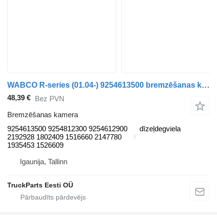
WABCO R-series (01.04-) 9254613500 bremzēšanas kamera paredzēts Scania P,G,R,T-series (2004-2017) vilcēja
48,39 €
Bez PVN
Bremzēšanas kamera
9254613500 9254812300 9254612900
dīzeļdegviela
2192928 1802409 1516660 2147780
1935453 1526609
Igaunija, Tallinn
TruckParts Eesti OÜ