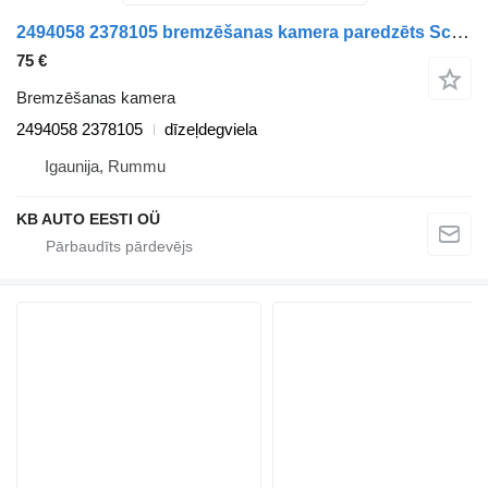
2494058 2378105 bremzēšanas kamera paredzēts Scania L,P,G,R,S-series (2016) vilcēja
75 €
Bremzēšanas kamera
2494058 2378105
dīzeļdegviela
Igaunija, Rummu
KB AUTO EESTI OÜ