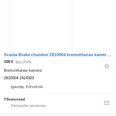
Scania Brake chamber 2810004 bremzēšanas kamera paredzēts Scania R410 vilcēja
100 €
Bez PVN
Bremzēšanas kamera
2810004 2424303
Igaunija, Kõrveküla
TSvaruosad