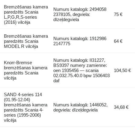
Bremzēšanas kamera
Numurs katalogā: 2494058
paredzēts Scania
2378105, degviela:
75 €
L,P,G,R,S-series
dīzeļdegviela
(2016) vilcēja
Bremzēšanas kamera
Numurs katalogā: 1912986
paredzēts Scania
64 €
2147775
MODEL R vilcēja
Numurs katalogā: II31227,
Knorr-Bremse
BS9397 numery zamienne:
bremzēšanas kamera
oen 1935456 — scania
104,50 €
paredzēts Scania
02.032.75.40.0 bpw 1506403
vilcēja
daf
SAND 4-series 114
(01.95-12.04)
bremzēšanas kamera
Numurs katalogā: 1446052,
34,68 €
paredzēts Scania 4-
degviela: dīzeļdegviela
series (1995-2006)
vilcēja