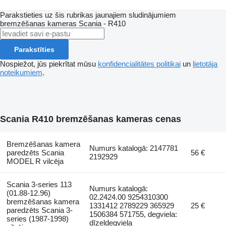
Parakstieties uz šis rubrikas jaunajiem sludinājumiem
bremzēšanas kameras
Scania - R410
Parakstīties
Nospiežot, jūs piekrītat mūsu
konfidencialitātes politikai
un
lietotāja
noteikumiem
.
Scania R410 bremzēšanas kameras cenas
Bremzēšanas kamera
Numurs katalogā: 2147781
paredzēts Scania
56 €
2192929
MODEL R vilcēja
Scania 3-series 113
Numurs katalogā:
(01.88-12.96)
02.2424.00 9254310300
bremzēšanas kamera
1331412 2789229 365929
25 €
paredzēts Scania 3-
1506384 571755, degviela:
series (1987-1998)
dīzeļdegviela