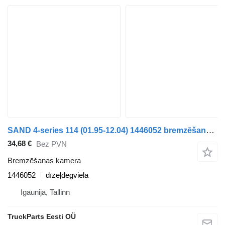
SAND 4-series 114 (01.95-12.04) 1446052 bremzēšanas kamera paredzēts Scania 4-series (1995-2006) vilcēja
34,68 €
Bez PVN
Bremzēšanas kamera
1446052
dīzeļdegviela
Igaunija, Tallinn
TruckParts Eesti OÜ