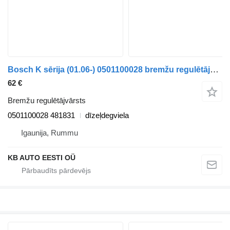
Bosch K sērija (01.06-) 0501100028 bremžu regulētājvārsts paredzēts Scania K,N,F-series bus (2006-) autobusa
62 €
Bremžu regulētājvārsts
0501100028 481831
dīzeļdegviela
Igaunija, Rummu
KB AUTO EESTI OÜ