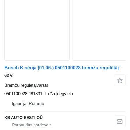
Bosch K sērija (01.06-) 0501100028 bremžu regulētājvārsts paredzēts Scania K,N,F-series bus (2006-) autobusa
62 €
Bremžu regulētājvārsts
0501100028 481831
dīzeļdegviela
Igaunija, Rummu
KB AUTO EESTI OÜ