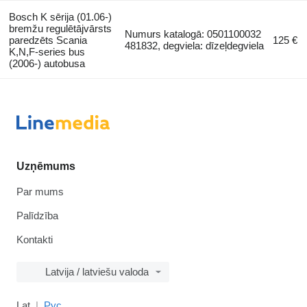
Bosch K sērija (01.06-)
bremžu regulētājvārsts
Numurs katalogā: 0501100032
paredzēts Scania
125 €
481832, degviela: dīzeļdegviela
K,N,F-series bus
(2006-) autobusa
Uzņēmums
Par mums
Palīdzība
Kontakti
Latvija / latviešu valoda
Lat
Рус