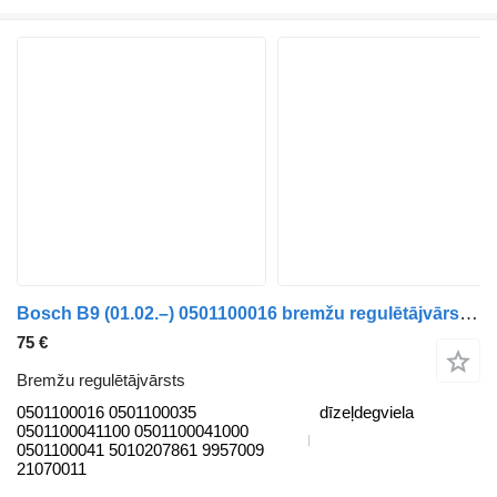
Bosch B9 (01.02.–) 0501100016 bremžu regulētājvārsts paredzēts Volvo B6, B7, B9, B10, B12 bus (1978-2011) autobusa
75 €
Bremžu regulētājvārsts
0501100016 0501100035
dīzeļdegviela
0501100041100 0501100041000
0501100041 5010207861 9957009
21070011