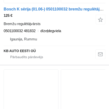
Bosch K sērija (01.06-) 0501100032 bremžu regulētājvārsts paredzēts Scania K,N,F-series bus (2006-) autobusa
125 €
Bremžu regulētājvārsts
0501100032 481832
dīzeļdegviela
Igaunija, Rummu
KB AUTO EESTI OÜ