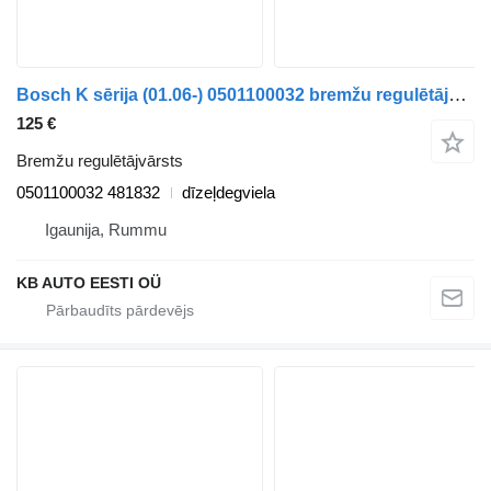
Bosch K sērija (01.06-) 0501100032 bremžu regulētājvārsts paredzēts Scania K,N,F-series bus (2006-) autobusa
125 €
Bremžu regulētājvārsts
0501100032 481832
dīzeļdegviela
Igaunija, Rummu
KB AUTO EESTI OÜ