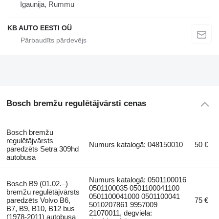
Igaunija, Rummu
KB AUTO EESTI OÜ
Bosch bremžu regulētājvārsti cenas
Bosch bremžu
regulētājvārsts
Numurs katalogā: 048150010
50 €
paredzēts Setra 309hd
autobusa
Numurs katalogā: 0501100016
Bosch B9 (01.02.–)
0501100035 0501100041100
bremžu regulētājvārsts
0501100041000 0501100041
paredzēts Volvo B6,
75 €
5010207861 9957009
B7, B9, B10, B12 bus
21070011, degviela:
(1978-2011) autobusa