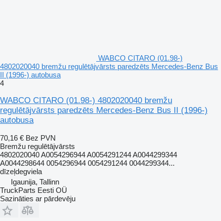
WABCO CITARO (01.98-)
4802020040 bremžu regulētājvārsts paredzēts Mercedes-Benz Bus
II (1996-) autobusa
4
WABCO CITARO (01.98-) 4802020040 bremžu
regulētājvārsts paredzēts Mercedes-Benz Bus II (1996-)
autobusa
70,16 €
Bez PVN
Bremžu regulētājvārsts
4802020040 A0054296944 A0054291244 A0044299344
A0044298644 0054296944 0054291244 0044299344...
dīzeļdegviela
Igaunija, Tallinn
TruckParts Eesti OÜ
Sazināties ar pārdevēju