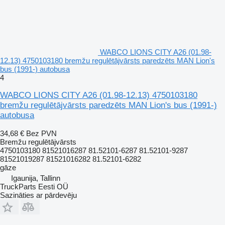
WABCO LIONS CITY A26 (01.98-
12.13) 4750103180 bremžu regulētājvārsts paredzēts MAN Lion's
bus (1991-) autobusa
4
WABCO LIONS CITY A26 (01.98-12.13) 4750103180
bremžu regulētājvārsts paredzēts MAN Lion's bus (1991-)
autobusa
34,68 €
Bez PVN
Bremžu regulētājvārsts
4750103180 81521016287 81.52101-6287 81.52101-9287
81521019287 81521016282 81.52101-6282
gāze
Igaunija, Tallinn
TruckParts Eesti OÜ
Sazināties ar pārdevēju