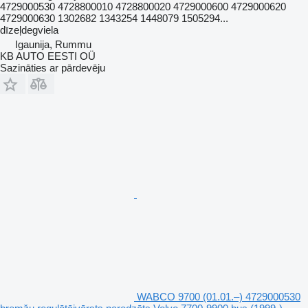
4729000530 4728800010 4728800020 4729000600 4729000620
4729000630 1302682 1343254 1448079 1505294...
dīzeļdegviela
Igaunija, Rummu
KB AUTO EESTI OÜ
Sazināties ar pārdevēju
WABCO 9700 (01.01.–) 4729000530