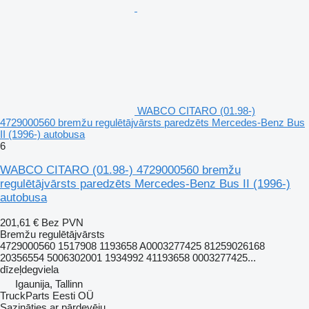
WABCO CITARO (01.98-)
4729000560 bremžu regulētājvārsts paredzēts Mercedes-Benz Bus
II (1996-) autobusa
6
WABCO CITARO (01.98-) 4729000560 bremžu
regulētājvārsts paredzēts Mercedes-Benz Bus II (1996-)
autobusa
201,61 €
Bez PVN
Bremžu regulētājvārsts
4729000560 1517908 1193658 A0003277425 81259026168
20356554 5006302001 1934992 41193658 0003277425...
dīzeļdegviela
Igaunija, Tallinn
TruckParts Eesti OÜ
Sazināties ar pārdevēju