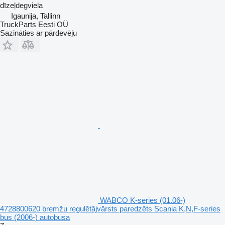
dīzeļdegviela
Igaunija, Tallinn
TruckParts Eesti OÜ
Sazināties ar pārdevēju
WABCO K-series (01.06-)
4728800620 bremžu regulētājvārsts paredzēts Scania K,N,F-series
bus (2006-) autobusa