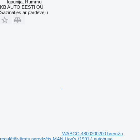
Igaunija, Rummu
KB AUTO EESTI OÜ
Sazināties ar pārdevēju
WABCO 4800200200 bremžu
regulētājvārsts paredzēts MAN Lion's (1991-) autobusa