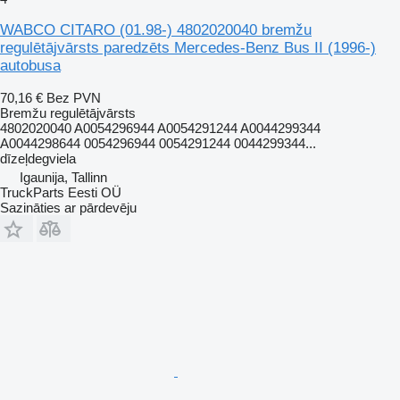
WABCO CITARO (01.98-) 4802020040 bremžu
regulētājvārsts paredzēts Mercedes-Benz Bus II (1996-)
autobusa
70,16 €
Bez PVN
Bremžu regulētājvārsts
4802020040 A0054296944 A0054291244 A0044299344
A0044298644 0054296944 0054291244 0044299344...
dīzeļdegviela
Igaunija, Tallinn
TruckParts Eesti OÜ
Sazināties ar pārdevēju