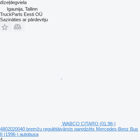
dīzeļdegviela
Igaunija, Tallinn
TruckParts Eesti OÜ
Sazināties ar pārdevēju
WABCO CITARO (01.98-)
4802020040 bremžu regulētājvārsts paredzēts Mercedes-Benz Bus
II (1996-) autobusa
4