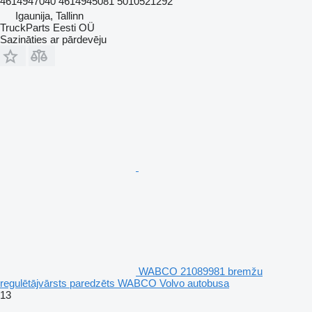
4614947040 4614945081 5010521292
Igaunija, Tallinn
TruckParts Eesti OÜ
Sazināties ar pārdevēju
WABCO 21089981 bremžu
regulētājvārsts paredzēts WABCO Volvo autobusa
13