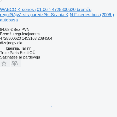
7
WABCO K-series (01.06-) 4728800620 bremžu
regulētājvārsts paredzēts Scania K,N,F-series bus (2006-)
autobusa
84,68 €
Bez PVN
Bremžu regulētājvārsts
4728800620 1453163 2084504
dīzeļdegviela
Igaunija, Tallinn
TruckParts Eesti OÜ
Sazināties ar pārdevēju