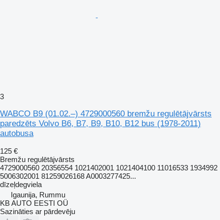
3
WABCO B9 (01.02.–) 4729000560 bremžu regulētājvārsts
paredzēts Volvo B6, B7, B9, B10, B12 bus (1978-2011)
autobusa
125 €
Bremžu regulētājvārsts
4729000560 20356554 1021402001 1021404100 11016533 1934992
5006302001 81259026168 A0003277425...
dīzeļdegviela
Igaunija, Rummu
KB AUTO EESTI OÜ
Sazināties ar pārdevēju