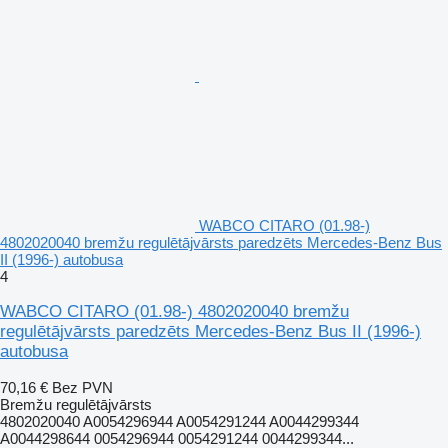
WABCO CITARO (01.98-)
4802020040 bremžu regulētājvārsts paredzēts Mercedes-Benz Bus
II (1996-) autobusa
4
WABCO CITARO (01.98-) 4802020040 bremžu
regulētājvārsts paredzēts Mercedes-Benz Bus II (1996-)
autobusa
70,16 €
Bez PVN
Bremžu regulētājvārsts
4802020040 A0054296944 A0054291244 A0044299344
A0044298644 0054296944 0054291244 0044299344...