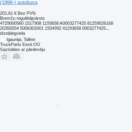
(1999-) autobusa
201,61 €
Bez PVN
Bremžu regulētājvārsts
4729000560 1517908 1193658 A0003277425 81259026168
20356554 5006302001 1934992 41193658 0003277425...
dīzeļdegviela
Igaunija, Tallinn
TruckParts Eesti OÜ
Sazināties ar pārdevēju