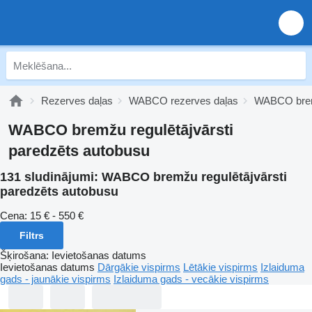
Rezerves daļas
WABCO rezerves daļas
WABCO brem
WABCO bremžu regulētājvārsti
paredzēts autobusu
131 sludinājumi:
WABCO bremžu regulētājvārsti
paredzēts autobusu
Cena:
15 € - 550 €
Filtrs
Šķirošana
:
Ievietošanas datums
Ievietošanas datums
Dārgākie vispirms
Lētākie vispirms
Izlaiduma
gads - jaunākie vispirms
Izlaiduma gads - vecākie vispirms