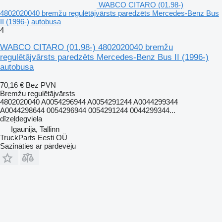
WABCO CITARO (01.98-)
4802020040 bremžu regulētājvārsts paredzēts Mercedes-Benz Bus
II (1996-) autobusa
4
WABCO CITARO (01.98-) 4802020040 bremžu
regulētājvārsts paredzēts Mercedes-Benz Bus II (1996-)
autobusa
70,16 €
Bez PVN
Bremžu regulētājvārsts
4802020040 A0054296944 A0054291244 A0044299344
A0044298644 0054296944 0054291244 0044299344...
dīzeļdegviela
Igaunija, Tallinn
TruckParts Eesti OÜ
Sazināties ar pārdevēju