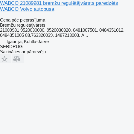
WABCO 21089981 bremžu regulētājvārsts paredzēts
WABCO Volvo autobusa
Cena pēc pieprasījuma
Bremžu regulētājvārsts
21089981 9520030000. 9520030320. 0481007501. 0484351012.
0484351005 88.763320039. 1487213003. А...
Igaunija, Kohtla-Järve
SERDRUG
Sazināties ar pārdevēju