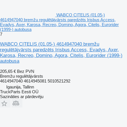
WABCO CITELIS (01.05-)
4614947040 bremžu regulētājvārsts paredzēts Irisbus Access,
Evadys, Axer, Karosa, Recreo, Domino, Agora, Citelis, Eurorider
(1999-) autobusa
7
WABCO CITELIS (01.05-) 4614947040 bremžu
regulētājvārsts paredzēts Irisbus Access, Evadys, Axer,
Karosa, Recreo, Domino, Agora, Citelis, Eurorider (1999-)
autobusa
205,65 €
Bez PVN
Bremžu regulētājvārsts
4614947040 4614945081 5010521292
Igaunija, Tallinn
TruckParts Eesti OÜ
Sazināties ar pārdevēju