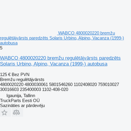
WABCO 4800020220 bremžu
regulētājvārsts paredzēts Solaris Urbino, Alpino, Vacanza (1999-)
autobusa
5
WABCO 4800020220 bremžu regulētājvārsts paredzēts
Solaris Urbino, Alpino, Vacanza (1999-) autobusa
125 €
Bez PVN
Bremžu regulētājvārsts
4800020220 4800030061 5801546260 1102408020 759010027
30016603 235400003 1102-408-020
Igaunija, Tallinn
TruckParts Eesti OÜ
Sazināties ar pārdevēju