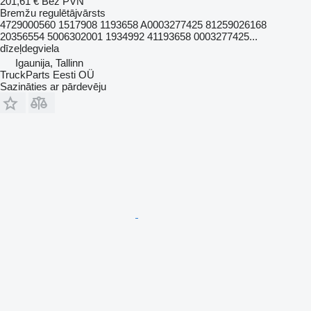
201,61 €
Bez PVN
Bremžu regulētājvārsts
4729000560 1517908 1193658 A0003277425 81259026168
20356554 5006302001 1934992 41193658 0003277425...
dīzeļdegviela
Igaunija, Tallinn
TruckParts Eesti OÜ
Sazināties ar pārdevēju