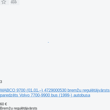
3
WABCO 9700 (01.01.–) 4729000530 bremžu regulētājvārsts
paredzēts Volvo 7700-9900 bus (1999-) autobusa
60 €
Bremžu regulētājvārsts