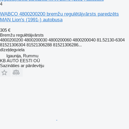
4
WABCO 4800200200 bremžu regulētājvārsts paredzēts
MAN Lion's (1991-) autobusa
305 €
Bremžu regulētājvārsts
4800200200 4800200030 4800200060 4800200040 81.52130-6304
81521306304 81521306288 81521306286...
dīzeļdegviela
Igaunija, Rummu
KB AUTO EESTI OÜ
Sazināties ar pārdevēju