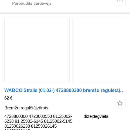
WABCO Stralis (01.02-) 4728800300 bremžu regulētājvārsts paredzēts IVECO Stralis, Trakker (2002-) kravas automašīnas
62 €
Bremžu regulētājvārsts
4728800300 4729000550 81.25902-
dīzeļdegviela
6238 81.25902-6145 81.25902-9145
81259026238 81259026145