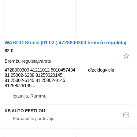
WABCO Stralis (01.02-) 4728800300 bremžu regulētājvārsts paredzēts IVECO Stralis, Trakker (2002-) kravas automašīnas
62 €
Bremžu regulētājvārsts
4728800300 41211012 5010457434
dīzeļdegviela
81.25902-6238 81259029145
81.25902-6145 81.25902-9145
81259026145...
Igaunija, Rummu
KB AUTO EESTI OÜ