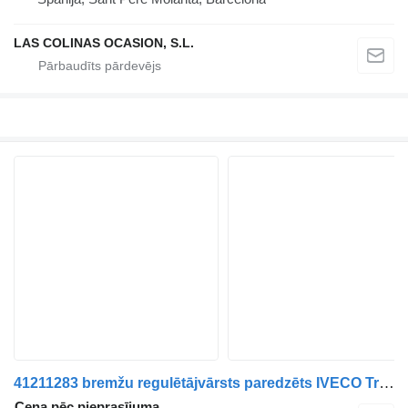
LAS COLINAS OCASION, S.L.
41211283 bremžu regulētājvārsts paredzēts IVECO Trakker kravas automašīnas
Cena pēc pieprasījuma