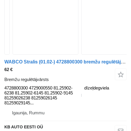
WABCO Stralis (01.02-) 4728800300 bremžu regulētājvārsts paredzēts IVECO Stralis, Trakker (2002-) kravas automašīnas
62 €
Bremžu regulētājvārsts
4728800300 4729000550 81.25902-
dīzeļdegviela
6238 81.25902-6145 81.25902-9145
81259026238 81259026145
81259029145...
Igaunija, Rummu
KB AUTO EESTI OÜ