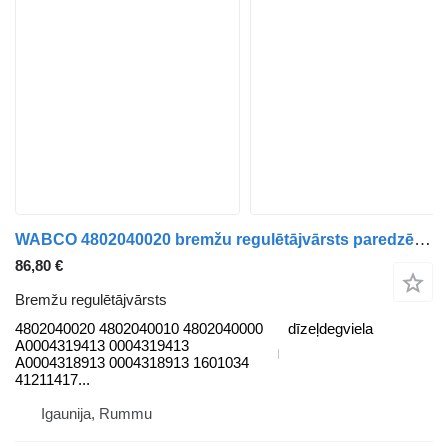
WABCO 4802040020 bremžu regulētājvārsts paredzēts IVECO Stralis, Trakker (2002-) kravas automašīnas
86,80 €
Bremžu regulētājvārsts
4802040020 4802040010 4802040000
dīzeļdegviela
A0004319413 0004319413
A0004318913 0004318913 1601034
41211417...
Igaunija, Rummu