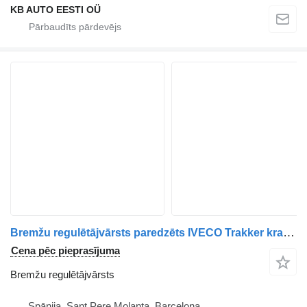
KB AUTO EESTI OÜ
Bremžu regulētājvārsts paredzēts IVECO Trakker kravas automašīnas
Cena pēc pieprasījuma
Bremžu regulētājvārsts
Spānija, Sant Pere Molanta, Barcelona