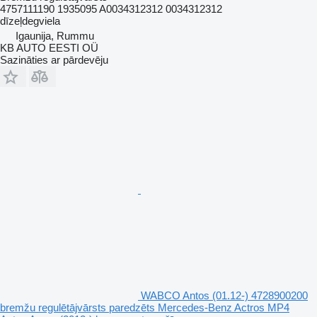
4757111190 1935095 A0034312312 0034312312
dīzeļdegviela
Igaunija, Rummu
KB AUTO EESTI OÜ
Sazināties ar pārdevēju
WABCO Antos (01.12-) 4728900200
bremžu regulētājvārsts paredzēts Mercedes-Benz Actros MP4