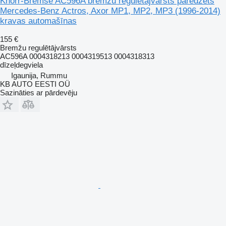
Knorr-Bremse AC596A bremžu regulētājvārsts paredzēts
Mercedes-Benz Actros, Axor MP1, MP2, MP3 (1996-2014)
kravas automašīnas
155 €
Bremžu regulētājvārsts
AC596A 0004318213 0004319513 0004318313
dīzeļdegviela
Igaunija, Rummu
KB AUTO EESTI OÜ
Sazināties ar pārdevēju