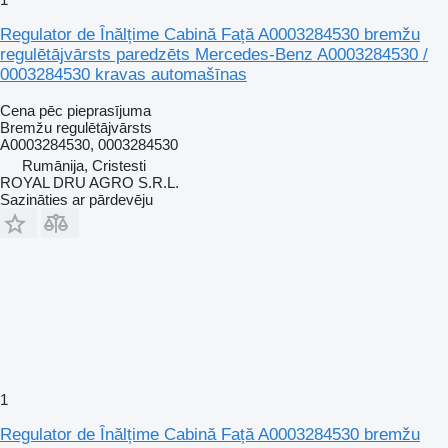
Regulator de Înălțime Cabină Față A0003284530 bremžu
regulētājvārsts paredzēts Mercedes-Benz A0003284530 /
0003284530 kravas automašīnas
Cena pēc pieprasījuma
Bremžu regulētājvārsts
A0003284530, 0003284530
Rumānija, Cristesti
ROYAL DRU AGRO S.R.L.
Sazināties ar pārdevēju
1
Regulator de Înălțime Cabină Față A0003284530 bremžu