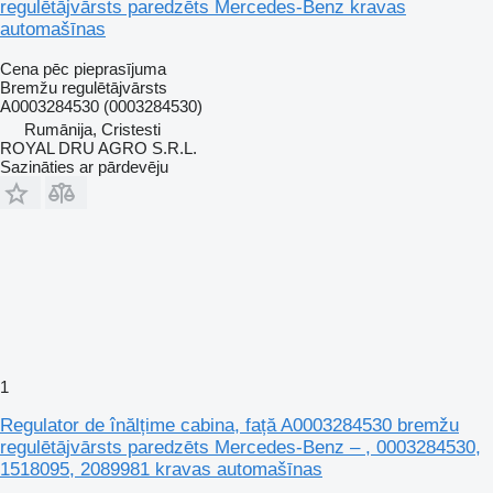
regulētājvārsts paredzēts Mercedes-Benz kravas
automašīnas
Cena pēc pieprasījuma
Bremžu regulētājvārsts
A0003284530 (0003284530)
Rumānija, Cristesti
ROYAL DRU AGRO S.R.L.
Sazināties ar pārdevēju
1
Regulator de înălțime cabina, față A0003284530 bremžu
regulētājvārsts paredzēts Mercedes-Benz – , 0003284530,
1518095, 2089981 kravas automašīnas