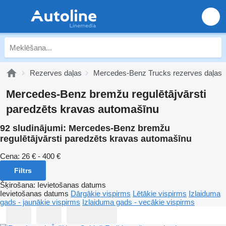
Rezerves daļas
Mercedes-Benz Trucks rezerves daļas
Mercedes-Benz bremžu regulētājvārsti
paredzēts kravas automašīnu
92 sludinājumi:
Mercedes-Benz bremžu
regulētājvārsti paredzēts kravas automašīnu
Cena:
26 € - 400 €
Filtrs
Šķirošana
:
Ievietošanas datums
Ievietošanas datums
Dārgākie vispirms
Lētākie vispirms
Izlaiduma
gads - jaunākie vispirms
Izlaiduma gads - vecākie vispirms