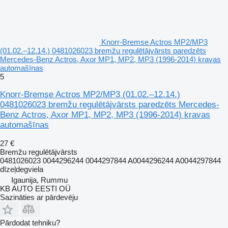
Knorr-Bremse Actros MP2/MP3
(01.02.–12.14.) 0481026023 bremžu regulētājvārsts paredzēts
Mercedes-Benz Actros, Axor MP1, MP2, MP3 (1996-2014) kravas
automašīnas
5
Knorr-Bremse Actros MP2/MP3 (01.02.–12.14.)
0481026023 bremžu regulētājvārsts paredzēts Mercedes-
Benz Actros, Axor MP1, MP2, MP3 (1996-2014) kravas
automašīnas
27 €
Bremžu regulētājvārsts
0481026023 0044296244 0044297844 A0044296244 A0044297844
dīzeļdegviela
Igaunija, Rummu
KB AUTO EESTI OÜ
Sazināties ar pārdevēju
Pārdodat tehniku?