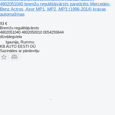
4802051040 bremžu regulētājvārsts paredzēts Mercedes-
Benz Actros, Axor MP1, MP2, MP3 (1996-2014) kravas
automašīnas
93 €
Bremžu regulētājvārsts
4802051040 4802050010 0054293644
dīzeļdegviela
Igaunija, Rummu
KB AUTO EESTI OÜ
Sazināties ar pārdevēju