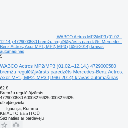
WABCO Actros MP2/MP3 (01.02.–
12.14.) 4729000580 bremžu regulētājvārsts paredzēts Mercedes-
Benz Actros, Axor MP1, MP2, MP3 (1996-2014) kravas
automašīnas
5
WABCO Actros MP2/MP3 (01.02.–12.14.) 4729000580
bremžu regulētājvārsts paredzēts Mercedes-Benz Actros,
Axor MP1, MP2, MP3 (1996-2014) kravas automašīnas
62 €
Bremžu regulētājvārsts
4729000580 A0003276625 0003276625
dīzeļdegviela
Igaunija, Rummu
KB AUTO EESTI OÜ
Sazināties ar pārdevēju