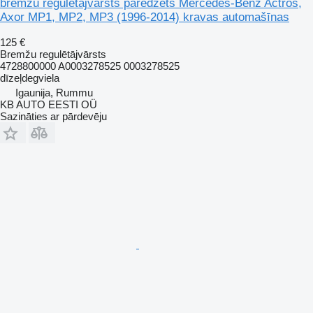
bremžu regulētājvārsts paredzēts Mercedes-Benz Actros,
Axor MP1, MP2, MP3 (1996-2014) kravas automašīnas
125 €
Bremžu regulētājvārsts
4728800000 A0003278525 0003278525
dīzeļdegviela
Igaunija, Rummu
KB AUTO EESTI OÜ
Sazināties ar pārdevēju