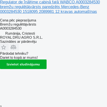
Regulator de înălțime cabină față WABCO A0003284530
bremžu regulētājvārsts paredzēts Mercedes-Benz
0003284530 1518095 2089981 12 kravas automašīnas
Cena pēc pieprasījuma
Bremžu regulētājvārsts
A0003284530
Rumānija, Cristesti
ROYAL DRU AGRO S.R.L.
Sazināties ar pārdevēju
Pārdodat tehniku?
Dariet to kopā ar mums!
Izvietot sludinājumu
1