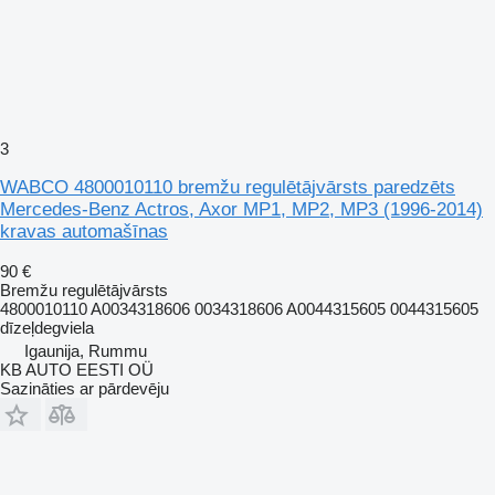
3
WABCO 4800010110 bremžu regulētājvārsts paredzēts
Mercedes-Benz Actros, Axor MP1, MP2, MP3 (1996-2014)
kravas automašīnas
90 €
Bremžu regulētājvārsts
4800010110 A0034318606 0034318606 A0044315605 0044315605
dīzeļdegviela
Igaunija, Rummu
KB AUTO EESTI OÜ
Sazināties ar pārdevēju