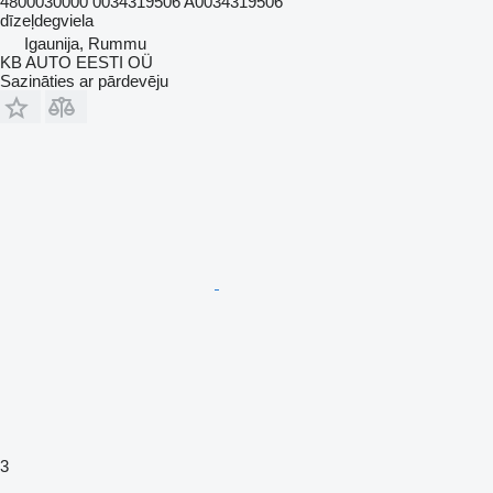
4800030000 0034319506 A0034319506
dīzeļdegviela
Igaunija, Rummu
KB AUTO EESTI OÜ
Sazināties ar pārdevēju
3