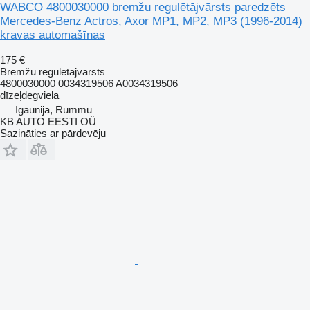
WABCO 4800030000 bremžu regulētājvārsts paredzēts
Mercedes-Benz Actros, Axor MP1, MP2, MP3 (1996-2014)
kravas automašīnas
175 €
Bremžu regulētājvārsts
4800030000 0034319506 A0034319506
dīzeļdegviela
Igaunija, Rummu
KB AUTO EESTI OÜ
Sazināties ar pārdevēju