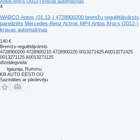
Antos Arocs (2012-) kravas automašīnas
4
WABCO Antos (01.12-) 4728900200 bremžu regulētājvārsts
paredzēts Mercedes-Benz Actros MP4 Antos Arocs (2012-)
kravas automašīnas
140 €
Bremžu regulētājvārsts
4728900200 4728900210 4728900220 0013271425 A0013271425
0013271125 A0013271125
dīzeļdegviela
Igaunija, Rummu
KB AUTO EESTI OÜ
Sazināties ar pārdevēju