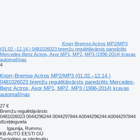
Knorr-Bremse Actros MP2/MP3
(01.02.–12.14.) 0481026023 bremžu regulētājvārsts paredzēts
Mercedes-Benz Actros, Axor MP1, MP2, MP3 (1996-2014) kravas
automašīnas
4
Knorr-Bremse Actros MP2/MP3 (01.02.–12.14.)
0481026023 bremžu regulētājvārsts paredzēts Mercedes-
Benz Actros, Axor MP1, MP2, MP3 (1996-2014) kravas
automašīnas
27 €
Bremžu regulētājvārsts
0481026023 0044296244 0044297844 A0044296244 A0044297844
dīzeļdegviela
Igaunija, Rummu
KB AUTO EESTI OÜ
Sazināties ar pārdevēju