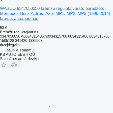
WABCO 9347050050 bremžu regulētājvārsts paredzēts
Mercedes-Benz Actros, Axor MP1, MP2, MP3 (1996-2014)
kravas automašīnas
53 €
Bremžu regulētājvārsts
9347050050 A0034315406 A0034315706 0034315406 0034315706
1505128 341420 1935509
dīzeļdegviela
Igaunija, Rummu
KB AUTO EESTI OÜ
Sazināties ar pārdevēju