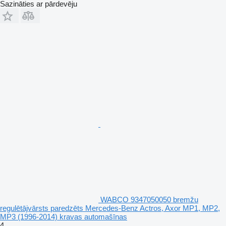
Sazināties ar pārdevēju
WABCO 9347050050 bremžu
regulētājvārsts paredzēts Mercedes-Benz Actros, Axor MP1, MP2,
MP3 (1996-2014) kravas automašīnas
4