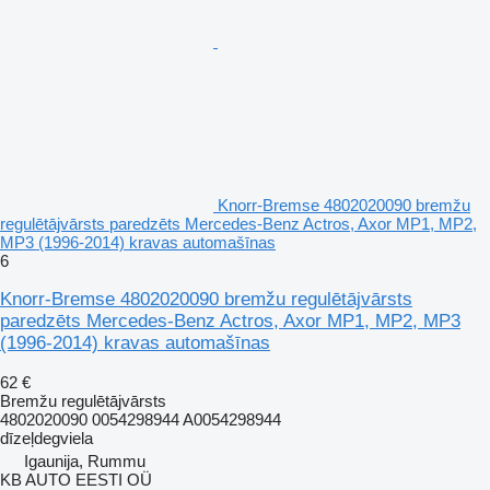
Knorr-Bremse 4802020090 bremžu
regulētājvārsts paredzēts Mercedes-Benz Actros, Axor MP1, MP2,
MP3 (1996-2014) kravas automašīnas
6
Knorr-Bremse 4802020090 bremžu regulētājvārsts
paredzēts Mercedes-Benz Actros, Axor MP1, MP2, MP3
(1996-2014) kravas automašīnas
62 €
Bremžu regulētājvārsts
4802020090 0054298944 A0054298944
dīzeļdegviela
Igaunija, Rummu
KB AUTO EESTI OÜ