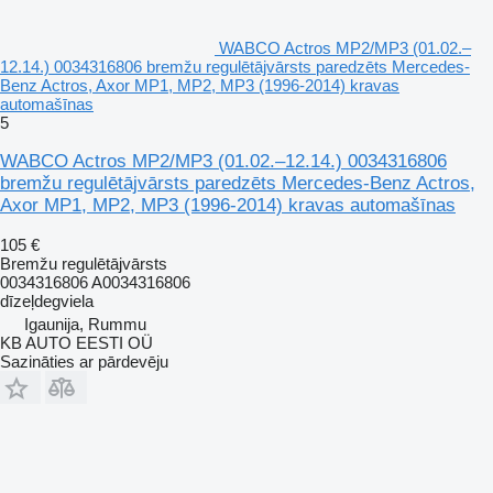
WABCO Actros MP2/MP3 (01.02.–
12.14.) 0034316806 bremžu regulētājvārsts paredzēts Mercedes-
Benz Actros, Axor MP1, MP2, MP3 (1996-2014) kravas
automašīnas
5
WABCO Actros MP2/MP3 (01.02.–12.14.) 0034316806
bremžu regulētājvārsts paredzēts Mercedes-Benz Actros,
Axor MP1, MP2, MP3 (1996-2014) kravas automašīnas
105 €
Bremžu regulētājvārsts
0034316806 A0034316806
dīzeļdegviela
Igaunija, Rummu
KB AUTO EESTI OÜ
Sazināties ar pārdevēju