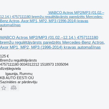
WABCO Actros MP2/MP3 (01.02.–
12.14.) 4757111180 bremžu regulētājvārsts paredzēts Mercedes-
Benz Actros, Axor MP1, MP2, MP3 (1996-2014) kravas
automašīnas
4
WABCO Actros MP2/MP3 (01.02.–12.14.) 4757111180
bremžu regulētājvārsts paredzēts Mercedes-Benz Actros,
Axor MP1, MP2, MP3 (1996-2014) kravas automašīnas
125 €
Bremžu regulētājvārsts
4757111180 0034312212 1518973 1935094
dīzeļdegviela
Igaunija, Rummu
KB AUTO EESTI OÜ
Sazināties ar pārdevēju