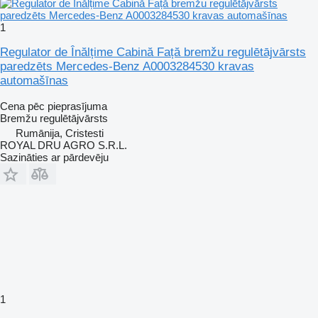
1
Regulator de Înălțime Cabină Față bremžu regulētājvārsts
paredzēts Mercedes-Benz A0003284530 kravas
automašīnas
Cena pēc pieprasījuma
Bremžu regulētājvārsts
Rumānija, Cristesti
ROYAL DRU AGRO S.R.L.
Sazināties ar pārdevēju
1