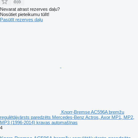
Nevarat atrast rezerves daļu?
Nosūtiet pieteikumu tūlīt!
Pasūtīt rezerves daļu
Knorr-Bremse AC596A bremžu
regulētājvārsts paredzēts Mercedes-Benz Actros, Axor MP1, MP2,
MP3 (1996-2014) kravas automašīnas
4