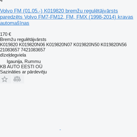
4
Volvo FM (01.05.-) K019820 bremžu regulētājvārsts
paredzēts Volvo FM7-FM12, FM, FMX (1998-2014) kravas
automašīnas
170 €
Bremžu regulētājvārsts
K019820 K019820N06 K019820N07 K019820N50 K019820N56
21083657 7421083657
dīzeļdegviela
Igaunija, Rummu
KB AUTO EESTI OÜ
Sazināties ar pārdevēju