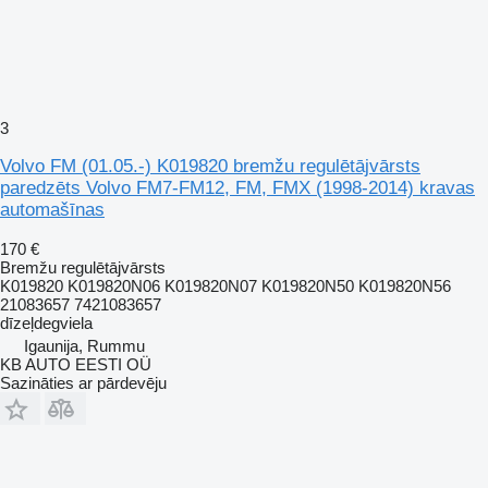
3
Volvo FM (01.05.-) K019820 bremžu regulētājvārsts
paredzēts Volvo FM7-FM12, FM, FMX (1998-2014) kravas
automašīnas
170 €
Bremžu regulētājvārsts
K019820 K019820N06 K019820N07 K019820N50 K019820N56
21083657 7421083657
dīzeļdegviela
Igaunija, Rummu
KB AUTO EESTI OÜ
Sazināties ar pārdevēju