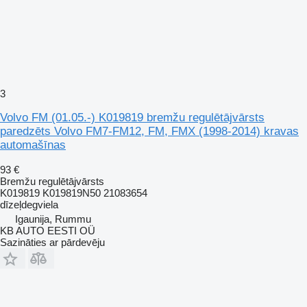
3
Volvo FM (01.05.-) K019819 bremžu regulētājvārsts
paredzēts Volvo FM7-FM12, FM, FMX (1998-2014) kravas
automašīnas
93 €
Bremžu regulētājvārsts
K019819 K019819N50 21083654
dīzeļdegviela
Igaunija, Rummu
KB AUTO EESTI OÜ
Sazināties ar pārdevēju