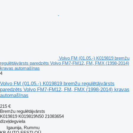
Volvo FM (01.05.-) K019819 bremžu
regulētājvārsts paredzēts Volvo FM7-FM12, FM, FMX (1998-2014)
kravas automašīnas
4
Volvo FM (01.05.-) K019819 bremžu regulētājvārsts
paredzēts Volvo FM7-FM12, FM, FMX (1998-2014) kravas
automašīnas
215 €
Bremžu regulētājvārsts
K019819 K019819N50 21083654
dīzeļdegviela
Igaunija, Rummu
KB AUTO EESTI OÜ