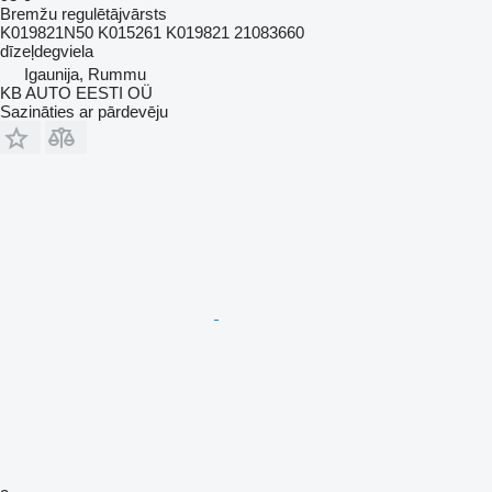
Bremžu regulētājvārsts
K019821N50 K015261 K019821 21083660
dīzeļdegviela
Igaunija, Rummu
KB AUTO EESTI OÜ
Sazināties ar pārdevēju