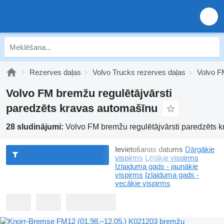
Rezerves daļas
Volvo Trucks rezerves daļas
Volvo F
Volvo FM bremžu regulētājvārsti
paredzēts kravas automašīnu
28 sludinājumi:
Volvo FM bremžu regulētājvārsti paredzēts 
Ievietošanas datums
Dārgākie
vispirms
Lētākie vispirms
Izlaiduma gads - jaunākie
vispirms
Izlaiduma gads -
vecākie vispirms