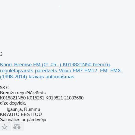
3
Knorr-Bremse FM (01.05.-) K019821N50 bremžu
regulētājvārsts paredzēts Volvo FM7-FM12, FM, FMX
(1998-2014) kravas automašīnas
93 €
Bremžu regulētājvārsts
K019821N50 K015261 K019821 21083660
dīzeļdegviela
Igaunija, Rummu
KB AUTO EESTI OÜ
Sazināties ar pārdevēju