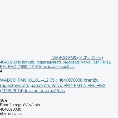
WABCO FM9 (01.01.–12.05.)
4640070030 bremžu regulētājvārsts paredzēts Volvo FM7-FM12,
FM, FMX (1998-2014) kravas automašīnas
4
WABCO FM9 (01.01.–12.05.) 4640070030 bremžu
regulētājvārsts paredzēts Volvo FM7-FM12, FM, FMX
(1998-2014) kravas automašīnas
38 €
Bremžu regulētājvārsts
4640070030
dīzeļdegviela