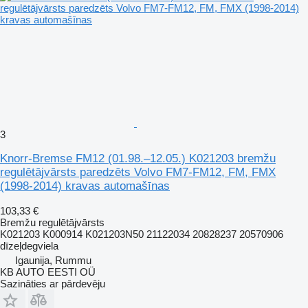
3
Knorr-Bremse FM12 (01.98.–12.05.) K021203 bremžu
regulētājvārsts paredzēts Volvo FM7-FM12, FM, FMX
(1998-2014) kravas automašīnas
103,33 €
Bremžu regulētājvārsts
K021203 K000914 K021203N50 21122034 20828237 20570906
dīzeļdegviela
Igaunija, Rummu
KB AUTO EESTI OÜ
Sazināties ar pārdevēju