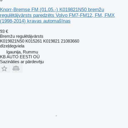
Knorr-Bremse FM (01.05.-) K019821N50 bremžu
regulētājvārsts paredzēts Volvo FM7-FM12, FM, FMX
(1998-2014) kravas automašīnas
93 €
Bremžu regulētājvārsts
K019821N50 K015261 K019821 21083660
dīzeļdegviela
Igaunija, Rummu
KB AUTO EESTI OÜ
Sazināties ar pārdevēju