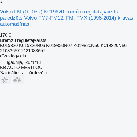
3
Volvo FM (01.05.-) K019820 bremžu regulētājvārsts
paredzēts Volvo FM7-FM12, FM, FMX (1998-2014) kravas
automašīnas
170 €
Bremžu regulētājvārsts
K019820 K019820N06 K019820N07 K019820N50 K019820N56
21083657 7421083657
dīzeļdegviela
Igaunija, Rummu
KB AUTO EESTI OÜ
Sazināties ar pārdevēju