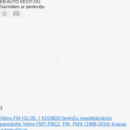
KB AUTO EESTI OÜ
Sazināties ar pārdevēju
3
Volvo FM (01.05.-) K019820 bremžu regulētājvārsts
paredzēts Volvo FM7-FM12, FM, FMX (1998-2014) kravas
automašīnas