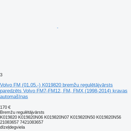
3
Volvo FM (01.05.-) K019820 bremžu regulētājvārsts
paredzēts Volvo FM7-FM12, FM, FMX (1998-2014) kravas
automašīnas
170 €
Bremžu regulētājvārsts
K019820 K019820N06 K019820N07 K019820N50 K019820N56
21083657 7421083657
dīzeļdegviela