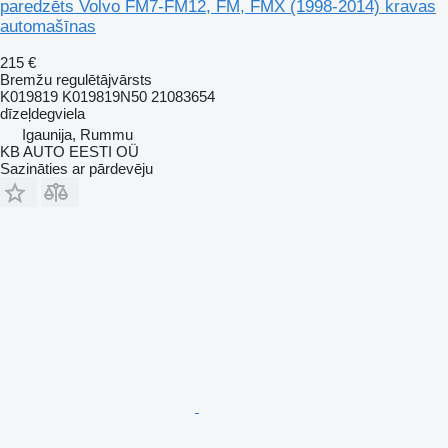
paredzēts Volvo FM7-FM12, FM, FMX (1998-2014) kravas
automašīnas
215 €
Bremžu regulētājvārsts
K019819 K019819N50 21083654
dīzeļdegviela
Igaunija, Rummu
KB AUTO EESTI OÜ
Sazināties ar pārdevēju