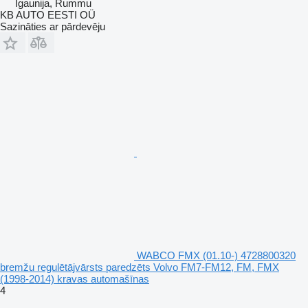
Igaunija, Rummu
KB AUTO EESTI OÜ
Sazināties ar pārdevēju
WABCO FMX (01.10-) 4728800320
bremžu regulētājvārsts paredzēts Volvo FM7-FM12, FM, FMX
(1998-2014) kravas automašīnas
4