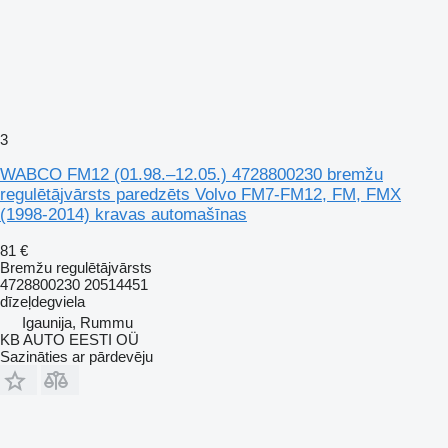
3
WABCO FM12 (01.98.–12.05.) 4728800230 bremžu
regulētājvārsts paredzēts Volvo FM7-FM12, FM, FMX
(1998-2014) kravas automašīnas
81 €
Bremžu regulētājvārsts
4728800230 20514451
dīzeļdegviela
Igaunija, Rummu
KB AUTO EESTI OÜ
Sazināties ar pārdevēju