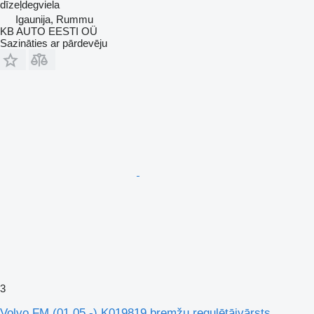
dīzeļdegviela
Igaunija, Rummu
KB AUTO EESTI OÜ
Sazināties ar pārdevēju
3
Volvo FM (01.05.-) K019819 bremžu regulētājvārsts