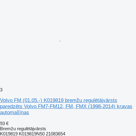
3
Volvo FM (01.05.-) K019819 bremžu regulētājvārsts
paredzēts Volvo FM7-FM12, FM, FMX (1998-2014) kravas
automašīnas
93 €
Bremžu regulētājvārsts
K019819 K019819N50 21083654