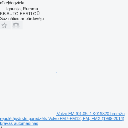
dīzeļdegviela
Igaunija, Rummu
KB AUTO EESTI OÜ
Sazināties ar pārdevēju
Volvo FM (01.05.-) K019820 bremžu
regulētājvārsts paredzēts Volvo FM7-FM12, FM, FMX (1998-2014)
kravas automašīnas