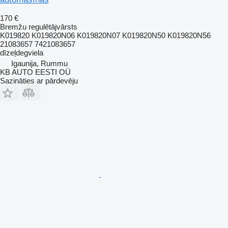
170 €
Bremžu regulētājvārsts
K019820 K019820N06 K019820N07 K019820N50 K019820N56
21083657 7421083657
dīzeļdegviela
Igaunija, Rummu
KB AUTO EESTI OÜ
Sazināties ar pārdevēju