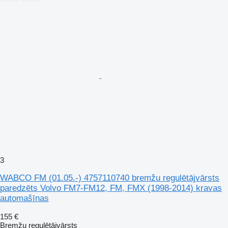
3
WABCO FM (01.05.-) 4757110740 bremžu regulētājvārsts
paredzēts Volvo FM7-FM12, FM, FMX (1998-2014) kravas
automašīnas
155 €
Bremžu regulētājvārsts