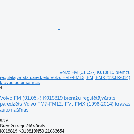
Volvo FM (01.05.-) K019819 bremžu
regulētājvārsts paredzēts Volvo FM7-FM12, FM, FMX (1998-2014)
kravas automašīnas
4
Volvo FM (01.05.-) K019819 bremžu regulētājvārsts
paredzēts Volvo FM7-FM12, FM, FMX (1998-2014) kravas
automašīnas
93 €
Bremžu regulētājvārsts
K019819 K019819N50 21083654