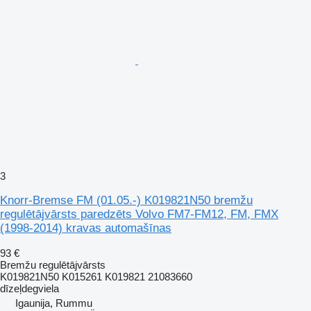
3
Knorr-Bremse FM (01.05.-) K019821N50 bremžu
regulētājvārsts paredzēts Volvo FM7-FM12, FM, FMX
(1998-2014) kravas automašīnas
93 €
Bremžu regulētājvārsts
K019821N50 K015261 K019821 21083660
dīzeļdegviela
Igaunija, Rummu