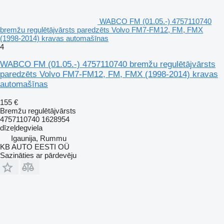
WABCO FM (01.05.-) 4757110740
bremžu regulētājvārsts paredzēts Volvo FM7-FM12, FM, FMX
(1998-2014) kravas automašīnas
4
WABCO FM (01.05.-) 4757110740 bremžu regulētājvārsts
paredzēts Volvo FM7-FM12, FM, FMX (1998-2014) kravas
automašīnas
155 €
Bremžu regulētājvārsts
4757110740 1628954
dīzeļdegviela
Igaunija, Rummu
KB AUTO EESTI OÜ
Sazināties ar pārdevēju