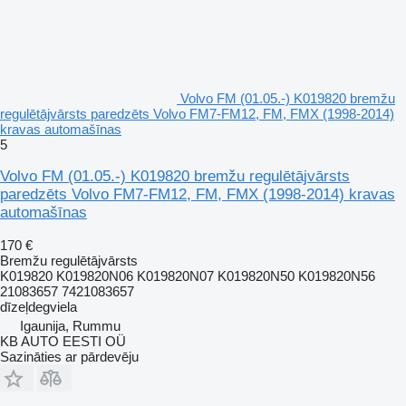
Volvo FM (01.05.-) K019820 bremžu
regulētājvārsts paredzēts Volvo FM7-FM12, FM, FMX (1998-2014)
kravas automašīnas
5
Volvo FM (01.05.-) K019820 bremžu regulētājvārsts
paredzēts Volvo FM7-FM12, FM, FMX (1998-2014) kravas
automašīnas
170 €
Bremžu regulētājvārsts
K019820 K019820N06 K019820N07 K019820N50 K019820N56
21083657 7421083657
dīzeļdegviela
Igaunija, Rummu
KB AUTO EESTI OÜ
Sazināties ar pārdevēju