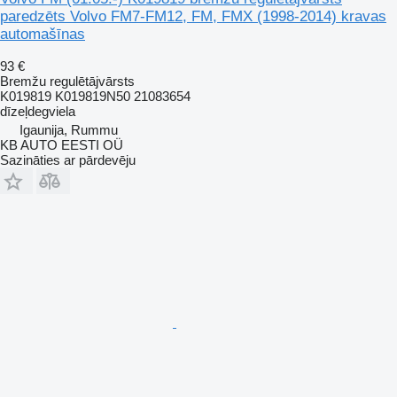
paredzēts Volvo FM7-FM12, FM, FMX (1998-2014) kravas
automašīnas
93 €
Bremžu regulētājvārsts
K019819 K019819N50 21083654
dīzeļdegviela
Igaunija, Rummu
KB AUTO EESTI OÜ
Sazināties ar pārdevēju