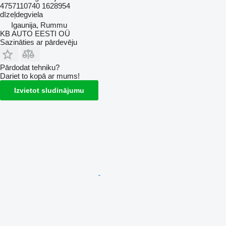
4757110740 1628954
dīzeļdegviela
Igaunija, Rummu
KB AUTO EESTI OÜ
Sazināties ar pārdevēju
Pārdodat tehniku?
Dariet to kopā ar mums!
Izvietot sludinājumu