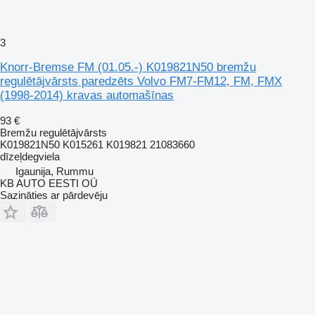
3
Knorr-Bremse FM (01.05.-) K019821N50 bremžu
regulētājvārsts paredzēts Volvo FM7-FM12, FM, FMX
(1998-2014) kravas automašīnas
93 €
Bremžu regulētājvārsts
K019821N50 K015261 K019821 21083660
dīzeļdegviela
Igaunija, Rummu
KB AUTO EESTI OÜ
Sazināties ar pārdevēju