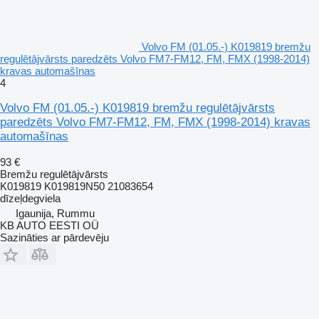
Volvo FM (01.05.-) K019819 bremžu
regulētājvārsts paredzēts Volvo FM7-FM12, FM, FMX (1998-2014)
kravas automašīnas
4
Volvo FM (01.05.-) K019819 bremžu regulētājvārsts
paredzēts Volvo FM7-FM12, FM, FMX (1998-2014) kravas
automašīnas
93 €
Bremžu regulētājvārsts
K019819 K019819N50 21083654
dīzeļdegviela
Igaunija, Rummu
KB AUTO EESTI OÜ
Sazināties ar pārdevēju