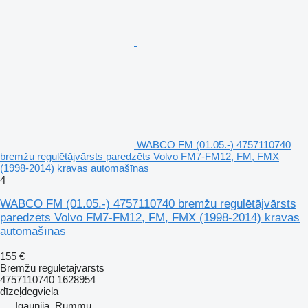
WABCO FM (01.05.-) 4757110740
bremžu regulētājvārsts paredzēts Volvo FM7-FM12, FM, FMX
(1998-2014) kravas automašīnas
4
WABCO FM (01.05.-) 4757110740 bremžu regulētājvārsts
paredzēts Volvo FM7-FM12, FM, FMX (1998-2014) kravas
automašīnas
155 €
Bremžu regulētājvārsts
4757110740 1628954
dīzeļdegviela
Igaunija, Rummu