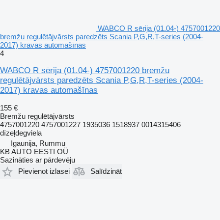
WABCO R sērija (01.04-) 4757001220
bremžu regulētājvārsts paredzēts Scania P,G,R,T-series (2004-
2017) kravas automašīnas
4
WABCO R sērija (01.04-) 4757001220 bremžu
regulētājvārsts paredzēts Scania P,G,R,T-series (2004-
2017) kravas automašīnas
155 €
Bremžu regulētājvārsts
4757001220 4757001227 1935036 1518937 0014315406
dīzeļdegviela
Igaunija, Rummu
KB AUTO EESTI OÜ
Sazināties ar pārdevēju
Pievienot izlasei
Salīdzināt