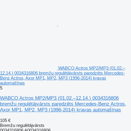
WABCO Actros MP2/MP3 (01.02.–
12.14.) 0034316806 bremžu regulētājvārsts paredzēts Mercedes-
Benz Actros, Axor MP1, MP2, MP3 (1996-2014) kravas
automašīnas
5
WABCO Actros MP2/MP3 (01.02.–12.14.) 0034316806
bremžu regulētājvārsts paredzēts Mercedes-Benz Actros,
Axor MP1, MP2, MP3 (1996-2014) kravas automašīnas
105 €
Bremžu regulētājvārsts
0034316806 A0034316806