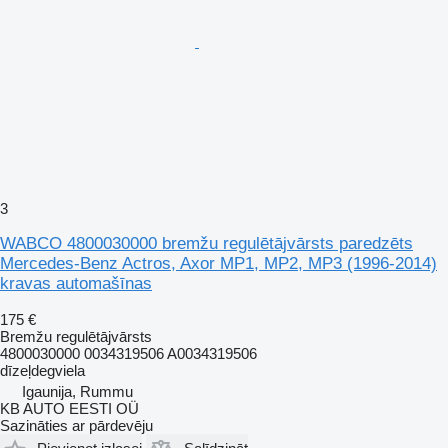
3
WABCO 4800030000 bremžu regulētājvārsts paredzēts
Mercedes-Benz Actros, Axor MP1, MP2, MP3 (1996-2014)
kravas automašīnas
175 €
Bremžu regulētājvārsts
4800030000 0034319506 A0034319506
dīzeļdegviela
Igaunija, Rummu
KB AUTO EESTI OÜ
Sazināties ar pārdevēju