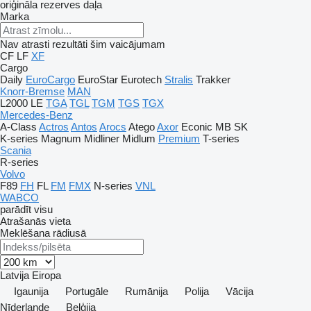
oriģināla rezerves daļa
Marka
Nav atrasti rezultāti šim vaicājumam
CF
LF
XF
Cargo
Daily
EuroCargo
EuroStar
Eurotech
Stralis
Trakker
Knorr-Bremse
MAN
L2000
LE
TGA
TGL
TGM
TGS
TGX
Mercedes-Benz
A-Class
Actros
Antos
Arocs
Atego
Axor
Econic
MB
SK
K-series
Magnum
Midliner
Midlum
Premium
T-series
Scania
R-series
Volvo
F89
FH
FL
FM
FMX
N-series
VNL
WABCO
parādīt visu
Atrašanās vieta
Meklēšana rādiusā
Latvija
Eiropa
Igaunija
Portugāle
Rumānija
Polija
Vācija
Nīderlande
Beļģija