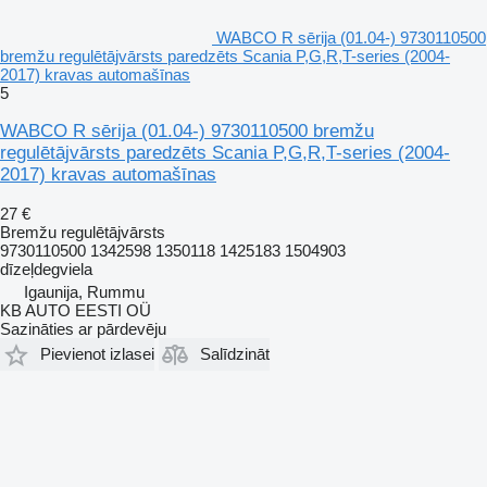
WABCO R sērija (01.04-) 9730110500
bremžu regulētājvārsts paredzēts Scania P,G,R,T-series (2004-
2017) kravas automašīnas
5
WABCO R sērija (01.04-) 9730110500 bremžu
regulētājvārsts paredzēts Scania P,G,R,T-series (2004-
2017) kravas automašīnas
27 €
Bremžu regulētājvārsts
9730110500 1342598 1350118 1425183 1504903
dīzeļdegviela
Igaunija, Rummu
KB AUTO EESTI OÜ
Sazināties ar pārdevēju
Pievienot izlasei
Salīdzināt