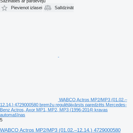
Sazināties ar pārdevēju
Pievienot izlasei
Salīdzināt
WABCO Actros MP2/MP3 (01.02.–
12.14.) 4729000580 bremžu regulētājvārsts paredzēts Mercedes-
Benz Actros, Axor MP1, MP2, MP3 (1996-2014) kravas
automašīnas
5
WABCO Actros MP2/MP3 (01.02.–12.14.) 4729000580