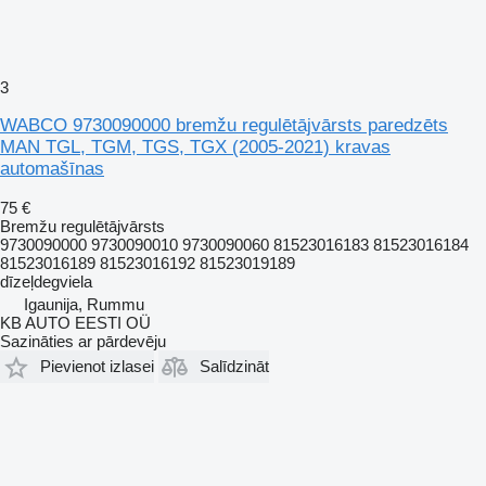
3
WABCO 9730090000 bremžu regulētājvārsts paredzēts
MAN TGL, TGM, TGS, TGX (2005-2021) kravas
automašīnas
75 €
Bremžu regulētājvārsts
9730090000 9730090010 9730090060 81523016183 81523016184
81523016189 81523016192 81523019189
dīzeļdegviela
Igaunija, Rummu
KB AUTO EESTI OÜ
Sazināties ar pārdevēju
Pievienot izlasei
Salīdzināt