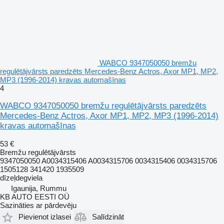
WABCO 9347050050 bremžu
regulētājvārsts paredzēts Mercedes-Benz Actros, Axor MP1, MP2,
MP3 (1996-2014) kravas automašīnas
4
WABCO 9347050050 bremžu regulētājvārsts paredzēts
Mercedes-Benz Actros, Axor MP1, MP2, MP3 (1996-2014)
kravas automašīnas
53 €
Bremžu regulētājvārsts
9347050050 A0034315406 A0034315706 0034315406 0034315706
1505128 341420 1935509
dīzeļdegviela
Igaunija, Rummu
KB AUTO EESTI OÜ
Sazināties ar pārdevēju
Pievienot izlasei
Salīdzināt