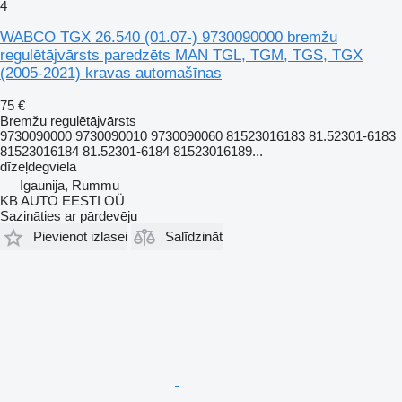
4
WABCO TGX 26.540 (01.07-) 9730090000 bremžu
regulētājvārsts paredzēts MAN TGL, TGM, TGS, TGX
(2005-2021) kravas automašīnas
75 €
Bremžu regulētājvārsts
9730090000 9730090010 9730090060 81523016183 81.52301-6183
81523016184 81.52301-6184 81523016189...
dīzeļdegviela
Igaunija, Rummu
KB AUTO EESTI OÜ
Sazināties ar pārdevēju
Pievienot izlasei
Salīdzināt