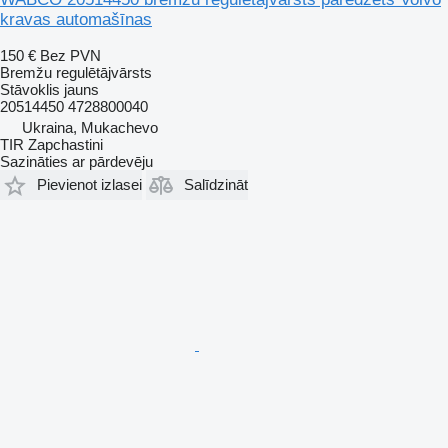
kravas automašīnas
150 €
Bez PVN
Bremžu regulētājvārsts
Stāvoklis
jauns
20514450 4728800040
Ukraina, Mukachevo
TIR Zapchastini
Sazināties ar pārdevēju
Pievienot izlasei
Salīdzināt