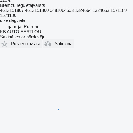
125 €
Bremžu regulētājvārsts
4613151807 4613151800 0481064603 1324664 1324663 1571189
1571190
dīzeļdegviela
Igaunija, Rummu
KB AUTO EESTI OÜ
Sazināties ar pārdevēju
Pievienot izlasei
Salīdzināt