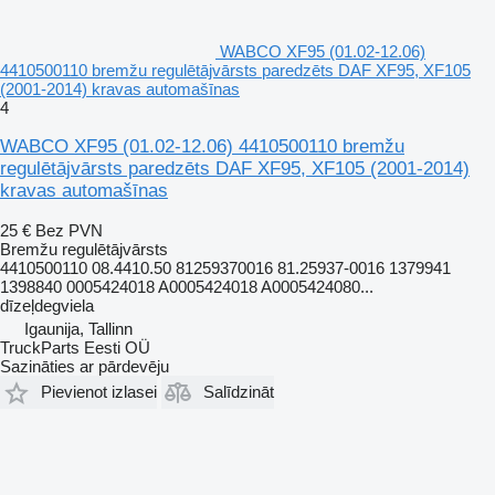
WABCO XF95 (01.02-12.06)
4410500110 bremžu regulētājvārsts paredzēts DAF XF95, XF105
(2001-2014) kravas automašīnas
4
WABCO XF95 (01.02-12.06) 4410500110 bremžu
regulētājvārsts paredzēts DAF XF95, XF105 (2001-2014)
kravas automašīnas
25 €
Bez PVN
Bremžu regulētājvārsts
4410500110 08.4410.50 81259370016 81.25937-0016 1379941
1398840 0005424018 A0005424018 A0005424080...
dīzeļdegviela
Igaunija, Tallinn
TruckParts Eesti OÜ
Sazināties ar pārdevēju
Pievienot izlasei
Salīdzināt