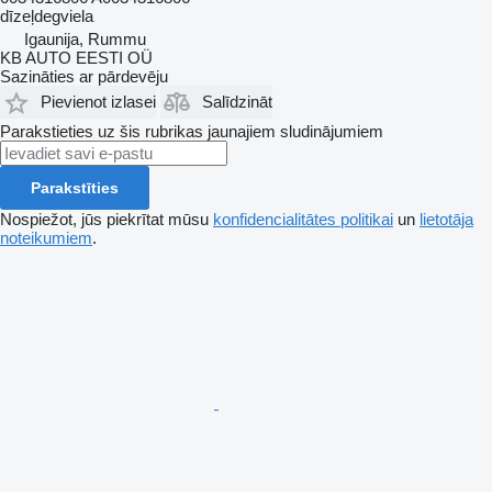
dīzeļdegviela
Igaunija, Rummu
KB AUTO EESTI OÜ
Sazināties ar pārdevēju
Pievienot izlasei
Salīdzināt
Parakstieties uz šis rubrikas jaunajiem sludinājumiem
Parakstīties
Nospiežot, jūs piekrītat mūsu
konfidencialitātes politikai
un
lietotāja
noteikumiem
.