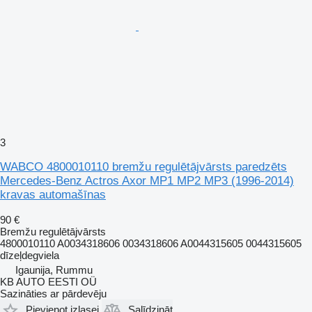
3
WABCO 4800010110 bremžu regulētājvārsts paredzēts
Mercedes-Benz Actros Axor MP1 MP2 MP3 (1996-2014)
kravas automašīnas
90 €
Bremžu regulētājvārsts
4800010110 A0034318606 0034318606 A0044315605 0044315605
dīzeļdegviela
Igaunija, Rummu
KB AUTO EESTI OÜ
Sazināties ar pārdevēju
Pievienot izlasei
Salīdzināt