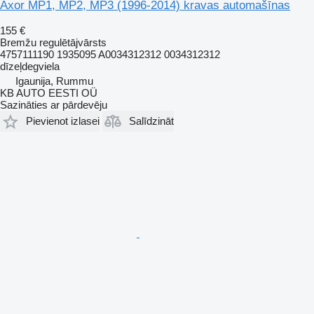
Axor MP1, MP2, MP3 (1996-2014) kravas automašīnas
155 €
Bremžu regulētājvārsts
4757111190 1935095 A0034312312 0034312312
dīzeļdegviela
Igaunija, Rummu
KB AUTO EESTI OÜ
Sazināties ar pārdevēju
Pievienot izlasei
Salīdzināt