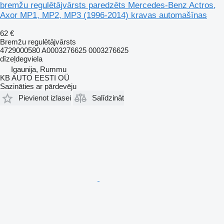
bremžu regulētājvārsts paredzēts Mercedes-Benz Actros,
Axor MP1, MP2, MP3 (1996-2014) kravas automašīnas
62 €
Bremžu regulētājvārsts
4729000580 A0003276625 0003276625
dīzeļdegviela
Igaunija, Rummu
KB AUTO EESTI OÜ
Sazināties ar pārdevēju
Pievienot izlasei
Salīdzināt