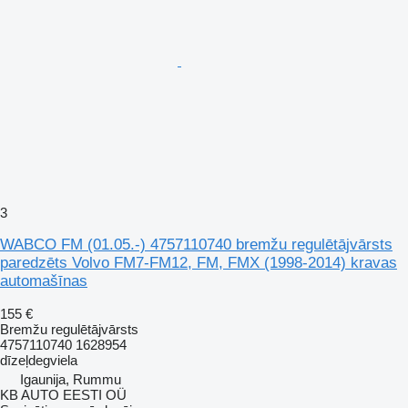
3
WABCO FM (01.05.-) 4757110740 bremžu regulētājvārsts
paredzēts Volvo FM7-FM12, FM, FMX (1998-2014) kravas
automašīnas
155 €
Bremžu regulētājvārsts
4757110740 1628954
dīzeļdegviela
Igaunija, Rummu
KB AUTO EESTI OÜ