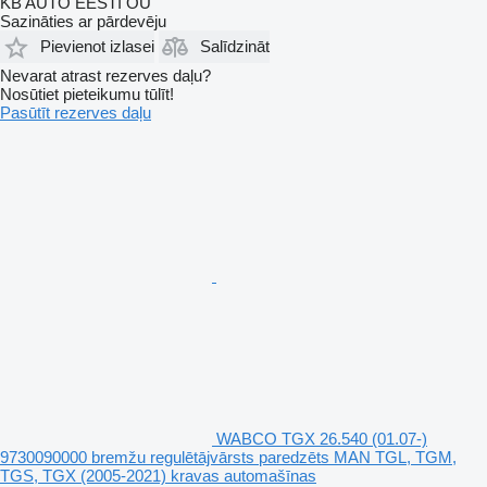
KB AUTO EESTI OÜ
Sazināties ar pārdevēju
Pievienot izlasei
Salīdzināt
Nevarat atrast rezerves daļu?
Nosūtiet pieteikumu tūlīt!
Pasūtīt rezerves daļu
WABCO TGX 26.540 (01.07-)
9730090000 bremžu regulētājvārsts paredzēts MAN TGL, TGM,
TGS, TGX (2005-2021) kravas automašīnas