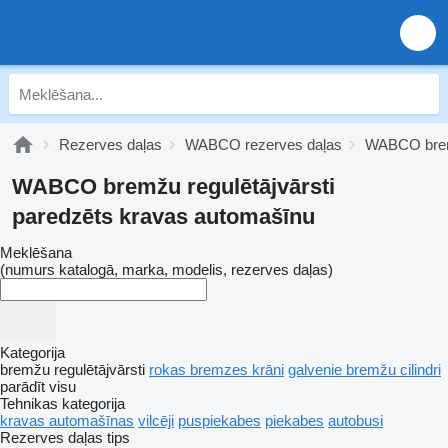
Rezerves daļas
WABCO rezerves daļas
WABCO brem
WABCO bremžu regulētājvārsti
paredzēts kravas automašīnu
Meklēšana
(numurs katalogā, marka, modelis, rezerves daļas)
Kategorija
bremžu regulētājvārsti
rokas bremzes krāni
galvenie bremžu cilindri
parādīt visu
Tehnikas kategorija
kravas automašīnas
vilcēji
puspiekabes
piekabes
autobusi
Rezerves daļas tips