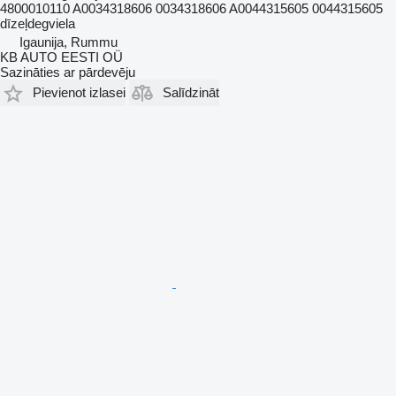
4800010110 A0034318606 0034318606 A0044315605 0044315605
dīzeļdegviela
Igaunija, Rummu
KB AUTO EESTI OÜ
Sazināties ar pārdevēju
Pievienot izlasei
Salīdzināt