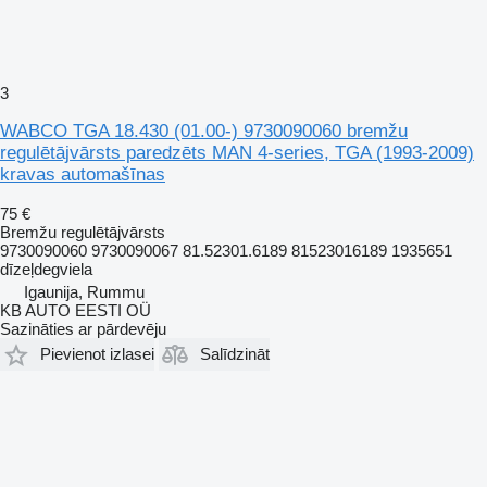
3
WABCO TGA 18.430 (01.00-) 9730090060 bremžu
regulētājvārsts paredzēts MAN 4-series, TGA (1993-2009)
kravas automašīnas
75 €
Bremžu regulētājvārsts
9730090060 9730090067 81.52301.6189 81523016189 1935651
dīzeļdegviela
Igaunija, Rummu
KB AUTO EESTI OÜ
Sazināties ar pārdevēju
Pievienot izlasei
Salīdzināt