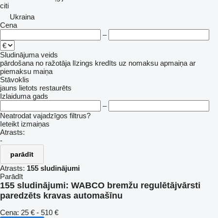
citi
Ukraina
Cena
–
Sludinājuma veids
pārdošana
no ražotāja
līzings
kredīts
uz nomaksu
apmaiņa ar
piemaksu
maiņa
Stāvoklis
jauns
lietots
restaurēts
Izlaiduma gads
–
Neatrodat vajadzīgos filtrus?
Ieteikt izmaiņas
Atrasts:
-
parādīt
Atrasts:
155 sludinājumi
Parādīt
155 sludinājumi:
WABCO bremžu regulētājvārsti
paredzēts kravas automašīnu
Cena:
25 € - 510 €