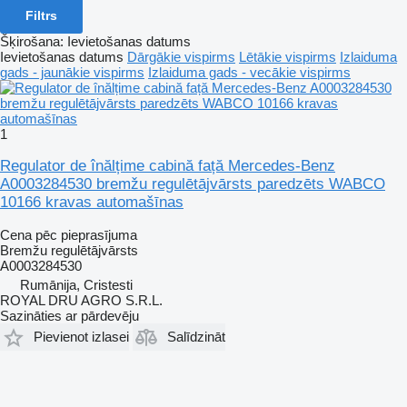
Filtrs
Šķirošana
:
Ievietošanas datums
Ievietošanas datums
Dārgākie vispirms
Lētākie vispirms
Izlaiduma
gads - jaunākie vispirms
Izlaiduma gads - vecākie vispirms
1
Regulator de înălțime cabină față Mercedes-Benz
A0003284530 bremžu regulētājvārsts paredzēts WABCO
10166 kravas automašīnas
Cena pēc pieprasījuma
Bremžu regulētājvārsts
A0003284530
Rumānija, Cristesti
ROYAL DRU AGRO S.R.L.
Sazināties ar pārdevēju
Pievienot izlasei
Salīdzināt