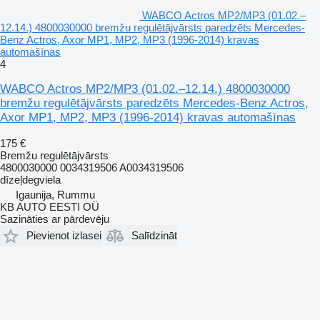
WABCO Actros MP2/MP3 (01.02.–
12.14.) 4800030000 bremžu regulētājvārsts paredzēts Mercedes-
Benz Actros, Axor MP1, MP2, MP3 (1996-2014) kravas
automašīnas
4
WABCO Actros MP2/MP3 (01.02.–12.14.) 4800030000
bremžu regulētājvārsts paredzēts Mercedes-Benz Actros,
Axor MP1, MP2, MP3 (1996-2014) kravas automašīnas
175 €
Bremžu regulētājvārsts
4800030000 0034319506 A0034319506
dīzeļdegviela
Igaunija, Rummu
KB AUTO EESTI OÜ
Sazināties ar pārdevēju
Pievienot izlasei
Salīdzināt