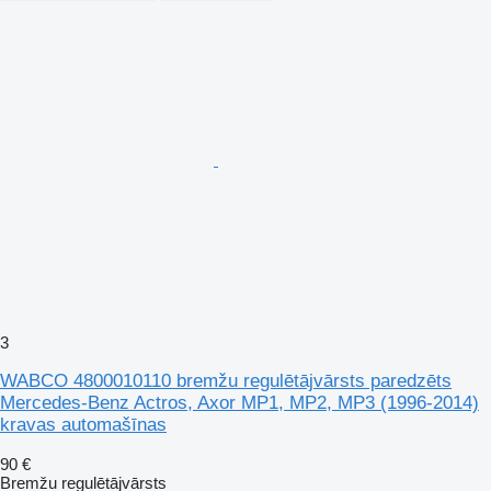
3
WABCO 4800010110 bremžu regulētājvārsts paredzēts
Mercedes-Benz Actros, Axor MP1, MP2, MP3 (1996-2014)
kravas automašīnas
90 €
Bremžu regulētājvārsts