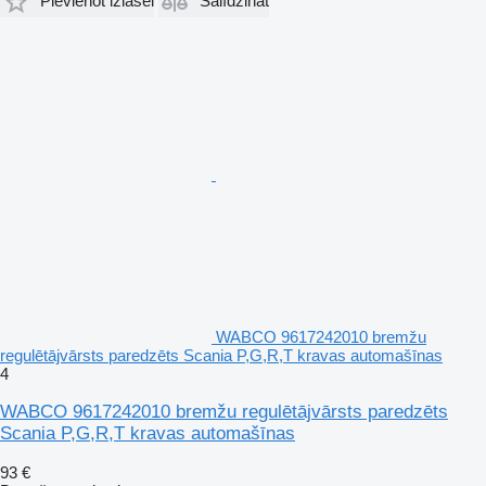
Pievienot izlasei
Salīdzināt
WABCO 9617242010 bremžu
regulētājvārsts paredzēts Scania P,G,R,T kravas automašīnas
4
WABCO 9617242010 bremžu regulētājvārsts paredzēts
Scania P,G,R,T kravas automašīnas
93 €