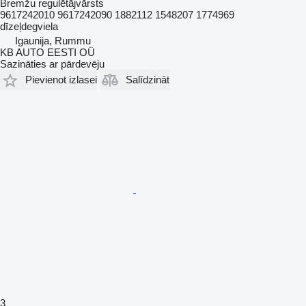
Bremžu regulētājvārsts
9617242010 9617242090 1882112 1548207 1774969
dīzeļdegviela
Igaunija, Rummu
KB AUTO EESTI OÜ
Sazināties ar pārdevēju
Pievienot izlasei
Salīdzināt
3