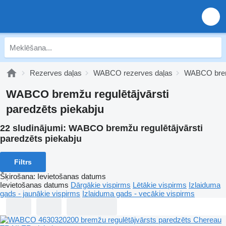
Rezerves daļas
WABCO rezerves daļas
WABCO brem
WABCO bremžu regulētājvārsti
paredzēts piekabju
22 sludinājumi:
WABCO bremžu regulētājvārsti
paredzēts piekabju
Filtrs
Šķirošana
:
Ievietošanas datums
Ievietošanas datums
Dārgākie vispirms
Lētākie vispirms
Izlaiduma
gads - jaunākie vispirms
Izlaiduma gads - vecākie vispirms