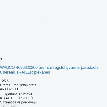
3
WABCO 4630320200 bremžu regulētājvārsts paredzēts
Chereau TRAILER piekabes
125 €
Bremžu regulētājvārsts
4630320200
Igaunija, Rummu
KB AUTO EESTI OÜ
Sazināties ar pārdevēju