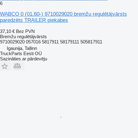
6
WABCO 0 (01.60-) 9710029020 bremžu regulētājvārsts
paredzēts TRAILER piekabes
37,10 €
Bez PVN
Bremžu regulētājvārsts
9710029020 057016 5817911 58179111 505817911
Igaunija, Tallinn
TruckParts Eesti OÜ
Sazināties ar pārdevēju