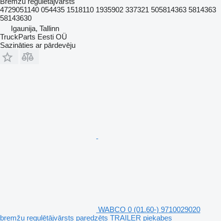
Bremžu regulētājvārsts
4729051140 054435 1518110 1935902 337321 505814363 5814363
58143630
Igaunija, Tallinn
TruckParts Eesti OÜ
Sazināties ar pārdevēju
WABCO 0 (01.60-) 9710029020
bremžu regulētājvārsts paredzēts TRAILER piekabes