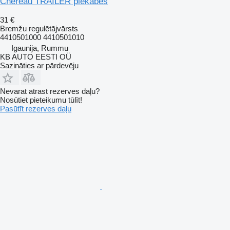
Chereau TRAILER piekabes
31 €
Bremžu regulētājvārsts
4410501000 4410501010
Igaunija, Rummu
KB AUTO EESTI OÜ
Sazināties ar pārdevēju
Nevarat atrast rezerves daļu?
Nosūtiet pieteikumu tūlīt!
Pasūtīt rezerves daļu