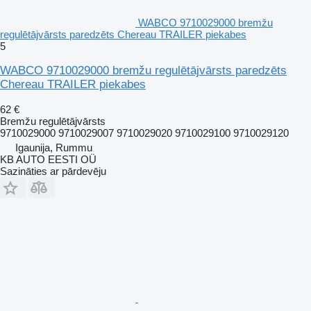
WABCO 9710029000 bremžu
regulētājvārsts paredzēts Chereau TRAILER piekabes
5
WABCO 9710029000 bremžu regulētājvārsts paredzēts
Chereau TRAILER piekabes
62 €
Bremžu regulētājvārsts
9710029000 9710029007 9710029020 9710029100 9710029120
Igaunija, Rummu
KB AUTO EESTI OÜ
Sazināties ar pārdevēju