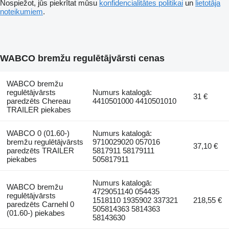
Nospiežot, jūs piekrītat mūsu
konfidencialitātes politikai
un
lietotāja
noteikumiem
.
WABCO bremžu regulētājvārsti cenas
WABCO bremžu
regulētājvārsts
Numurs katalogā:
31 €
paredzēts Chereau
4410501000 4410501010
TRAILER piekabes
WABCO 0 (01.60-)
Numurs katalogā:
bremžu regulētājvārsts
9710029020 057016
37,10 €
paredzēts TRAILER
5817911 58179111
piekabes
505817911
Numurs katalogā:
WABCO bremžu
4729051140 054435
regulētājvārsts
1518110 1935902 337321
218,55 €
paredzēts Carnehl 0
505814363 5814363
(01.60-) piekabes
58143630