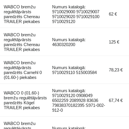
WABCO bremžu
Numurs katalogā:
regulētājvārsts
9710029000 9710029007
62 €
paredzēts Chereau
9710029020 9710029100
TRAILER piekabes
9710029120
WABCO bremžu
regulētājvārsts
Numurs katalogā:
125 €
paredzēts Chereau
4630320200
TRAILER piekabes
WABCO bremžu
regulētājvārsts
Numurs katalogā:
78,23 €
paredzēts Carnehl 0
9710029110 515003584
(01.60-) piekabes
Numurs katalogā:
WABCO 0 (01.60-)
9710029120 0908049
bremžu regulētājvārsts
6502259 2089928 83636
67,74 €
paredzēts Kögel
79838370182395 S971-002-
TRAILER piekabes
912-0
WABCO bremžu
regulētājvārsts
Numurs katalogā: