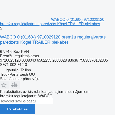
WABCO 0 (01.60-) 9710029120
bremžu regulētājvārsts paredzēts Kögel TRAILER piekabes
5
WABCO 0 (01.60-) 9710029120 bremžu regulētājvārsts
paredzēts Kögel TRAILER piekabes
67,74 €
Bez PVN
Bremžu regulētājvārsts
9710029120 0908049 6502259 2089928 83636 79838370182395
S971-002-912-0
Igaunija, Tallinn
TruckParts Eesti OÜ
Sazināties ar pārdevēju
Parakstieties uz šis rubrikas jaunajiem sludinājumiem
bremžu regulētājvārsti
WABCO
Parakstīties