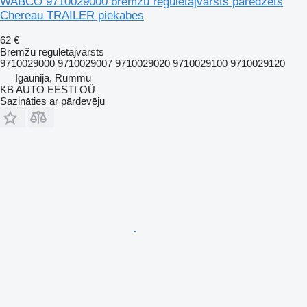
WABCO 9710029000 bremžu regulētājvārsts paredzēts
Chereau TRAILER piekabes
62 €
Bremžu regulētājvārsts
9710029000 9710029007 9710029020 9710029100 9710029120
Igaunija, Rummu
KB AUTO EESTI OÜ
Sazināties ar pārdevēju