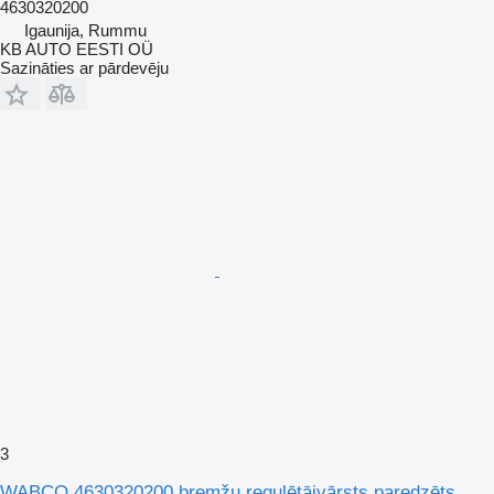
4630320200
Igaunija, Rummu
KB AUTO EESTI OÜ
Sazināties ar pārdevēju
3
WABCO 4630320200 bremžu regulētājvārsts paredzēts