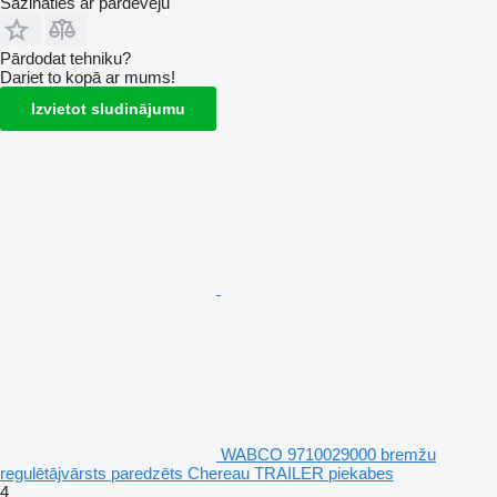
Sazināties ar pārdevēju
Pārdodat tehniku?
Dariet to kopā ar mums!
Izvietot sludinājumu
WABCO 9710029000 bremžu
regulētājvārsts paredzēts Chereau TRAILER piekabes
4