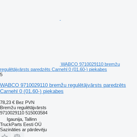
WABCO 9710029110 bremžu
regulētājvārsts paredzēts Carnehl 0 (01.60-) piekabes
5
WABCO 9710029110 bremžu regulētājvārsts paredzēts
Carnehl 0 (01.60-) piekabes
78,23 €
Bez PVN
Bremžu regulētājvārsts
9710029110 515003584
Igaunija, Tallinn
TruckParts Eesti OÜ
Sazināties ar pārdevēju