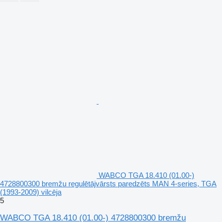
WABCO TGA 18.410 (01.00-)
4728800300 bremžu regulētājvārsts paredzēts MAN 4-series, TGA
(1993-2009) vilcēja
5
WABCO TGA 18.410 (01.00-) 4728800300 bremžu