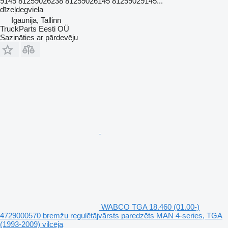
9145 81259026238 81259026145 81259029145...
dīzeļdegviela
Igaunija, Tallinn
TruckParts Eesti OÜ
Sazināties ar pārdevēju
WABCO TGA 18.460 (01.00-)
4729000570 bremžu regulētājvārsts paredzēts MAN 4-series, TGA
(1993-2009) vilcēja