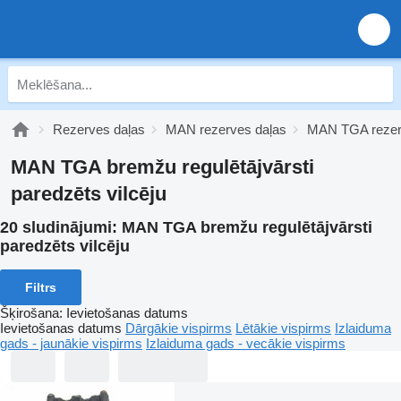
Rezerves daļas
MAN rezerves daļas
MAN TGA rezer
MAN TGA bremžu regulētājvārsti
paredzēts vilcēju
20 sludinājumi:
MAN TGA bremžu regulētājvārsti
paredzēts vilcēju
Filtrs
Šķirošana
:
Ievietošanas datums
Ievietošanas datums
Dārgākie vispirms
Lētākie vispirms
Izlaiduma
gads - jaunākie vispirms
Izlaiduma gads - vecākie vispirms