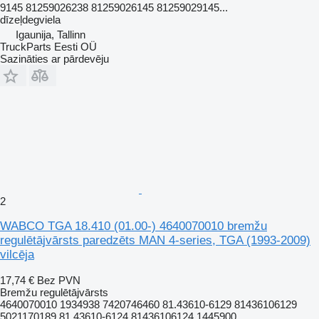
9145 81259026238 81259026145 81259029145...
dīzeļdegviela
Igaunija, Tallinn
TruckParts Eesti OÜ
Sazināties ar pārdevēju
2
WABCO TGA 18.410 (01.00-) 4640070010 bremžu
regulētājvārsts paredzēts MAN 4-series, TGA (1993-2009)
vilcēja
17,74 €
Bez PVN
Bremžu regulētājvārsts
4640070010 1934938 7420746460 81.43610-6129 81436106129
5021170189 81.43610-6124 81436106124 1445900...