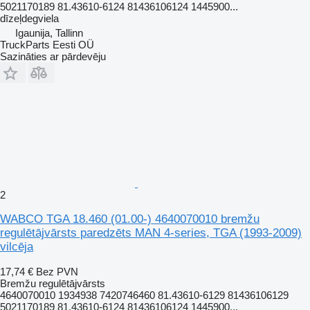
5021170189 81.43610-6124 81436106124 1445900...
dīzeļdegviela
Igaunija, Tallinn
TruckParts Eesti OÜ
Sazināties ar pārdevēju
2
WABCO TGA 18.460 (01.00-) 4640070010 bremžu
regulētājvārsts paredzēts MAN 4-series, TGA (1993-2009)
vilcēja
17,74 €
Bez PVN
Bremžu regulētājvārsts
4640070010 1934938 7420746460 81.43610-6129 81436106129
5021170189 81.43610-6124 81436106124 1445900...