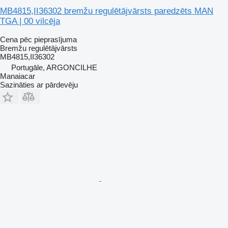
MB4815,II36302 bremžu regulētājvārsts paredzēts MAN
TGA | 00 vilcēja
Cena pēc pieprasījuma
Bremžu regulētājvārsts
MB4815,II36302
Portugāle, ARGONCILHE
Manaiacar
Sazināties ar pārdevēju