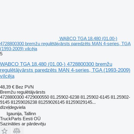
WABCO TGA 18.480 (01.00-)
4728800300 bremžu regulētājvārsts paredzēts MAN 4-series, TGA
(1993-2009) vilcēja
5
WABCO TGA 18.480 (01.00-) 4728800300 bremžu
regulētājvārsts paredzēts MAN 4-series, TGA (1993-2009)
vilcēja
48,39 €
Bez PVN
Bremžu regulētājvārsts
4728800300 4729000550 81.25902-6238 81.25902-6145 81.25902-
9145 81259026238 81259026145 81259029145...
dīzeļdegviela
Igaunija, Tallinn
TruckParts Eesti OÜ
Sazināties ar pārdevēju