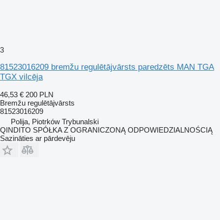
3
81523016209 bremžu regulētājvārsts paredzēts MAN TGA
TGX vilcēja
46,53 €
200 PLN
Bremžu regulētājvārsts
81523016209
Polija, Piotrków Trybunalski
QINDITO SPÓŁKA Z OGRANICZONĄ ODPOWIEDZIALNOŚCIĄ
Sazināties ar pārdevēju