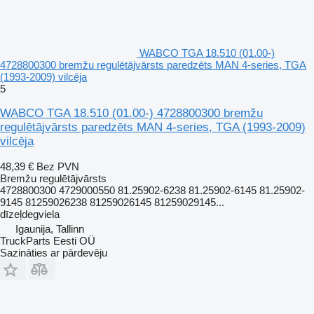
WABCO TGA 18.510 (01.00-)
4728800300 bremžu regulētājvārsts paredzēts MAN 4-series, TGA
(1993-2009) vilcēja
5
WABCO TGA 18.510 (01.00-) 4728800300 bremžu
regulētājvārsts paredzēts MAN 4-series, TGA (1993-2009)
vilcēja
48,39 €
Bez PVN
Bremžu regulētājvārsts
4728800300 4729000550 81.25902-6238 81.25902-6145 81.25902-
9145 81259026238 81259026145 81259029145...
dīzeļdegviela
Igaunija, Tallinn
TruckParts Eesti OÜ
Sazināties ar pārdevēju