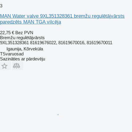
3
MAN Water valve 9XL351328361 bremžu regulētājvārsts
paredzēts MAN TGA vilcēja
22,75 €
Bez PVN
Bremžu regulētājvārsts
9XL351328361 81619676022, 81619670016, 81619670011
Igaunija, Kõrveküla
TSvaruosad
Sazināties ar pārdevēju