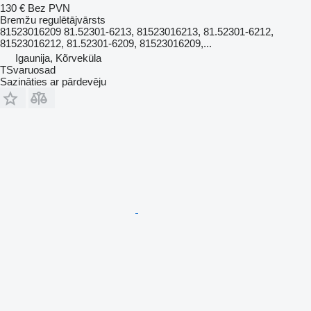
130 €
Bez PVN
Bremžu regulētājvārsts
81523016209 81.52301-6213, 81523016213, 81.52301-6212,
81523016212, 81.52301-6209, 81523016209,...
Igaunija, Kõrveküla
TSvaruosad
Sazināties ar pārdevēju