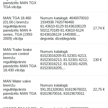
paredzēts MAN TGX
TGA vilcēja
MAN TGA 18.460
Numurs katalogā: 4640070010
(01.00-) bremžu
1934938 7420746460
regulētājvārsts
81.43610-6129 81436106129
17,74 €
paredzēts MAN 4-
5021170189 81.43610-6124
series, TGA (1993-
81436106124 1445900...,
2009) vilcēja
degviela: dīzeļdegviela
MAN Trailer brake
Numurs katalogā:
pressure control
81523016209 81.52301-6213,
bremžu
81523016213, 81.52301-6212,
130 €
regulētājvārsts
81523016212, 81.52301-6209,
paredzēts MAN TGA
81523016209,...
18.430 vilcēja
MAN Water valve
bremžu
Numurs katalogā:
regulētājvārsts
9XL351328361 81619676022,
22,75 €
paredzēts MAN TGA
81619670016, 81619670011
vilcēja