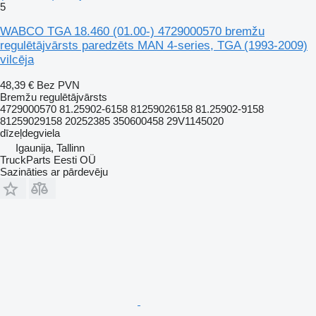
5
WABCO TGA 18.460 (01.00-) 4729000570 bremžu
regulētājvārsts paredzēts MAN 4-series, TGA (1993-2009)
vilcēja
48,39 €
Bez PVN
Bremžu regulētājvārsts
4729000570 81.25902-6158 81259026158 81.25902-9158
81259029158 20252385 350600458 29V1145020
dīzeļdegviela
Igaunija, Tallinn
TruckParts Eesti OÜ
Sazināties ar pārdevēju