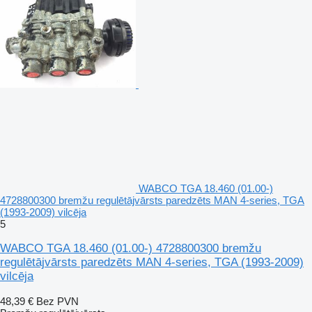
WABCO TGA 18.460 (01.00-)
4728800300 bremžu regulētājvārsts paredzēts MAN 4-series, TGA
(1993-2009) vilcēja
5
WABCO TGA 18.460 (01.00-) 4728800300 bremžu
regulētājvārsts paredzēts MAN 4-series, TGA (1993-2009)
vilcēja
48,39 €
Bez PVN