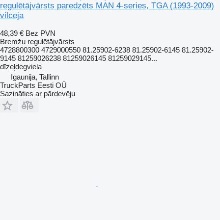
regulētājvārsts paredzēts MAN 4-series, TGA (1993-2009)
vilcēja
48,39 €
Bez PVN
Bremžu regulētājvārsts
4728800300 4729000550 81.25902-6238 81.25902-6145 81.25902-
9145 81259026238 81259026145 81259029145...
dīzeļdegviela
Igaunija, Tallinn
TruckParts Eesti OÜ
Sazināties ar pārdevēju