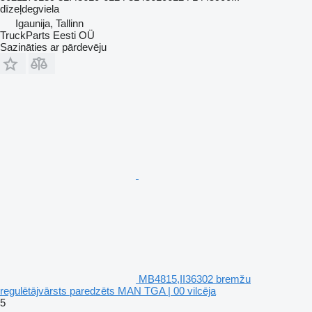
dīzeļdegviela
Igaunija, Tallinn
TruckParts Eesti OÜ
Sazināties ar pārdevēju
MB4815,II36302 bremžu
regulētājvārsts paredzēts MAN TGA | 00 vilcēja
5