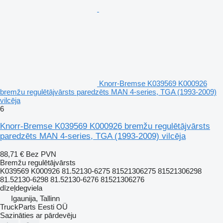
Knorr-Bremse K039569 K000926
bremžu regulētājvārsts paredzēts MAN 4-series, TGA (1993-2009)
vilcēja
6
Knorr-Bremse K039569 K000926 bremžu regulētājvārsts
paredzēts MAN 4-series, TGA (1993-2009) vilcēja
88,71 €
Bez PVN
Bremžu regulētājvārsts
K039569 K000926 81.52130-6275 81521306275 81521306298
81.52130-6298 81.52130-6276 81521306276
dīzeļdegviela
Igaunija, Tallinn
TruckParts Eesti OÜ
Sazināties ar pārdevēju