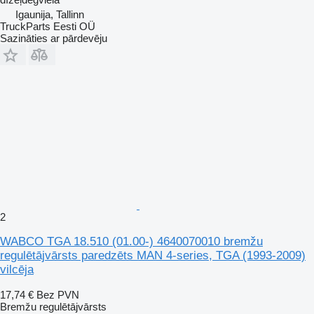
Igaunija, Tallinn
TruckParts Eesti OÜ
Sazināties ar pārdevēju
2
WABCO TGA 18.510 (01.00-) 4640070010 bremžu
regulētājvārsts paredzēts MAN 4-series, TGA (1993-2009)
vilcēja
17,74 €
Bez PVN
Bremžu regulētājvārsts