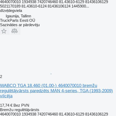
4640070010 1934938 7420746460 81.43610-6129 81436106129
5021170189 81.43610-6124 81436106124 1445900...
dīzeļdegviela
Igaunija, Tallinn
TruckParts Eesti OÜ
Sazināties ar pārdevēju
2
WABCO TGA 18.460 (01.00-) 4640070010 bremžu
regulētājvārsts paredzēts MAN 4-series, TGA (1993-2009)
vilcēja
17,74 €
Bez PVN
Bremžu regulētājvārsts
4640070010 1934938 7420746460 81.43610-6129 81436106129