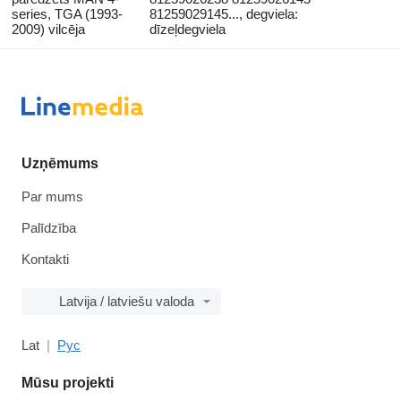
series, TGA (1993-
81259029145..., degviela:
2009) vilcēja
dīzeļdegviela
Uzņēmums
Par mums
Palīdzība
Kontakti
Latvija / latviešu valoda
Lat
Рус
Mūsu projekti