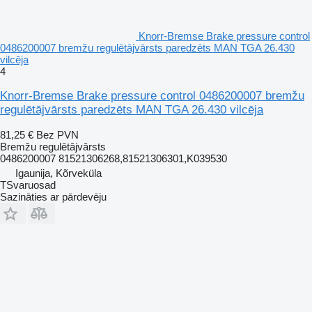
Knorr-Bremse Brake pressure control
0486200007 bremžu regulētājvārsts paredzēts MAN TGA 26.430
vilcēja
4
Knorr-Bremse Brake pressure control 0486200007 bremžu
regulētājvārsts paredzēts MAN TGA 26.430 vilcēja
81,25 €
Bez PVN
Bremžu regulētājvārsts
0486200007 81521306268,81521306301,K039530
Igaunija, Kõrveküla
TSvaruosad
Sazināties ar pārdevēju