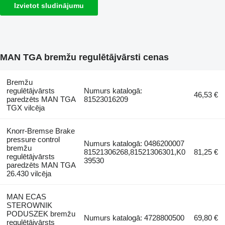
Izvietot sludinājumu
MAN TGA bremžu regulētājvārsti cenas
Bremžu
regulētājvārsts
Numurs katalogā:
46,53 €
paredzēts MAN TGA
81523016209
TGX vilcēja
Knorr-Bremse Brake
pressure control
Numurs katalogā: 0486200007
bremžu
81521306268,81521306301,K0
81,25 €
regulētājvārsts
39530
paredzēts MAN TGA
26.430 vilcēja
MAN ECAS
STEROWNIK
PODUSZEK bremžu
Numurs katalogā: 4728800500
69,80 €
regulētājvārsts