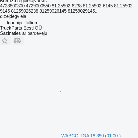
Bremžu regulētājvārsts
4728800300 4729000550 81.25902-6238 81.25902-6145 81.25902-
9145 81259026238 81259026145 81259029145...
dīzeļdegviela
Igaunija, Tallinn
TruckParts Eesti OÜ
Sazināties ar pārdevēju
WABCO TGA 18.390 (01.00-)