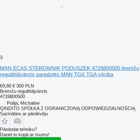
3
MAN ECAS STEROWNIK PODUSZEK 4728800500 bremžu
regulētājvārsts paredzēts MAN TGX TGA vilcēja
69,80 €
300 PLN
Bremžu regulētājvārsts
4728800500
Polija, Michałów
QINDITO SPÓŁKA Z OGRANICZONĄ ODPOWIEDZIALNOŚCIĄ
Sazināties ar pārdevēju
Pārdodat tehniku?
Dariet to kopā ar mums!