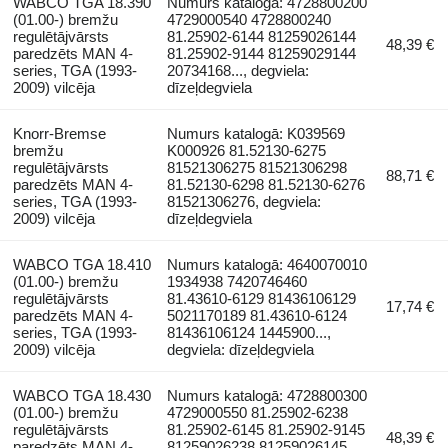
WABCO TGA 18.390
Numurs katalogā: 4728800200
(01.00-) bremžu
4729000540 4728800240
regulētājvārsts
81.25902-6144 81259026144
48,39 €
paredzēts MAN 4-
81.25902-9144 81259029144
series, TGA (1993-
20734168..., degviela:
2009) vilcēja
dīzeļdegviela
Knorr-Bremse
Numurs katalogā: K039569
bremžu
K000926 81.52130-6275
regulētājvārsts
81521306275 81521306298
88,71 €
paredzēts MAN 4-
81.52130-6298 81.52130-6276
series, TGA (1993-
81521306276, degviela:
2009) vilcēja
dīzeļdegviela
WABCO TGA 18.410
Numurs katalogā: 4640070010
(01.00-) bremžu
1934938 7420746460
regulētājvārsts
81.43610-6129 81436106129
17,74 €
paredzēts MAN 4-
5021170189 81.43610-6124
series, TGA (1993-
81436106124 1445900...,
2009) vilcēja
degviela: dīzeļdegviela
WABCO TGA 18.430
Numurs katalogā: 4728800300
(01.00-) bremžu
4729000550 81.25902-6238
regulētājvārsts
81.25902-6145 81.25902-9145
48,39 €
paredzēts MAN 4-
81259026238 81259026145