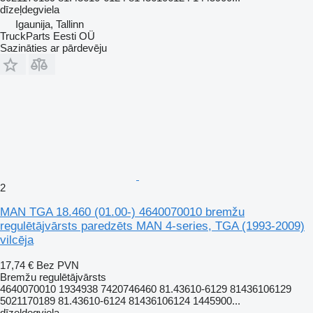
dīzeļdegviela
Igaunija, Tallinn
TruckParts Eesti OÜ
Sazināties ar pārdevēju
2
MAN TGA 18.460 (01.00-) 4640070010 bremžu
regulētājvārsts paredzēts MAN 4-series, TGA (1993-2009)
vilcēja
17,74 €
Bez PVN
Bremžu regulētājvārsts
4640070010 1934938 7420746460 81.43610-6129 81436106129
5021170189 81.43610-6124 81436106124 1445900...
dīzeļdegviela