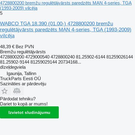
4728800200 bremžu regulētājvārsts paredzēts MAN 4-series, TGA
(1993-2009) vilcēja
5
WABCO TGA 18.390 (01.00-) 4728800200 bremžu
regulētājvārsts paredzēts MAN 4-series, TGA (1993-2009)
vilcēja
48,39 €
Bez PVN
Bremžu regulētājvārsts
4728800200 4729000540 4728800240 81.25902-6144 81259026144
81.25902-9144 81259029144 20734168...
dīzeļdegviela
Igaunija, Tallinn
TruckParts Eesti OÜ
Sazināties ar pārdevēju
Pārdodat tehniku?
Dariet to kopā ar mums!
Izvietot sludinājumu