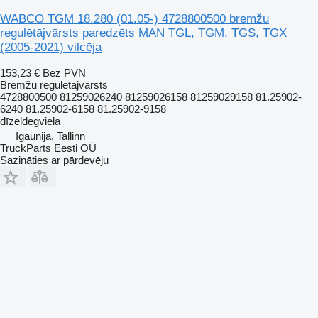
WABCO TGM 18.280 (01.05-) 4728800500 bremžu
regulētājvārsts paredzēts MAN TGL, TGM, TGS, TGX
(2005-2021) vilcēja
153,23 €
Bez PVN
Bremžu regulētājvārsts
4728800500 81259026240 81259026158 81259029158 81.25902-
6240 81.25902-6158 81.25902-9158
dīzeļdegviela
Igaunija, Tallinn
TruckParts Eesti OÜ
Sazināties ar pārdevēju