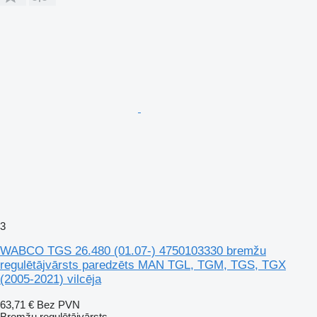
3
WABCO TGS 26.480 (01.07-) 4750103330 bremžu
regulētājvārsts paredzēts MAN TGL, TGM, TGS, TGX
(2005-2021) vilcēja
63,71 €
Bez PVN
Bremžu regulētājvārsts