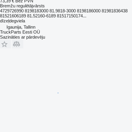
73,39 €
Bez PVN
Bremžu regulētājvārsts
4729726990 8198183000 81.9818-3000 8198186000 81981836438
81521606189 81.52160-6189 81517150174...
dīzeļdegviela
Igaunija, Tallinn
TruckParts Eesti OÜ
Sazināties ar pārdevēju