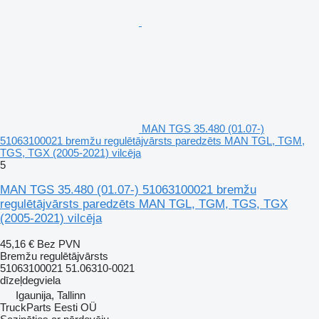
MAN TGS 35.480 (01.07-)
51063100021 bremžu regulētājvārsts paredzēts MAN TGL, TGM,
TGS, TGX (2005-2021) vilcēja
5
MAN TGS 35.480 (01.07-) 51063100021 bremžu
regulētājvārsts paredzēts MAN TGL, TGM, TGS, TGX
(2005-2021) vilcēja
45,16 €
Bez PVN
Bremžu regulētājvārsts
51063100021 51.06310-0021
dīzeļdegviela
Igaunija, Tallinn
TruckParts Eesti OÜ