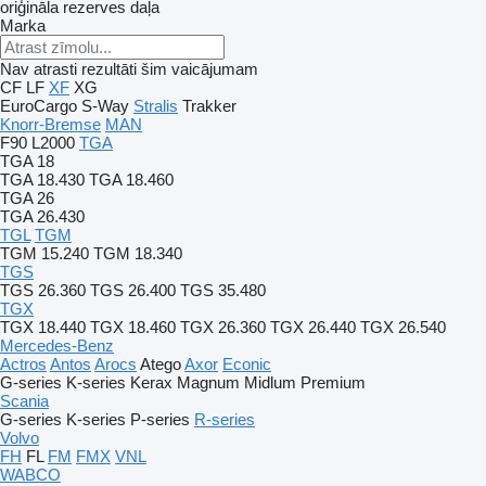
oriģināla rezerves daļa
Marka
Nav atrasti rezultāti šim vaicājumam
CF
LF
XF
XG
EuroCargo
S-Way
Stralis
Trakker
Knorr-Bremse
MAN
F90
L2000
TGA
TGA 18
TGA 18.430
TGA 18.460
TGA 26
TGA 26.430
TGL
TGM
TGM 15.240
TGM 18.340
TGS
TGS 26.360
TGS 26.400
TGS 35.480
TGX
TGX 18.440
TGX 18.460
TGX 26.360
TGX 26.440
TGX 26.540
Mercedes-Benz
Actros
Antos
Arocs
Atego
Axor
Econic
G-series
K-series
Kerax
Magnum
Midlum
Premium
Scania
G-series
K-series
P-series
R-series
Volvo
FH
FL
FM
FMX
VNL
WABCO