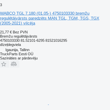
3
WABCO TGL 7.180 (01.05-) 4750103330 bremžu
regulētājvārsts paredzēts MAN TGL, TGM, TGS, TGX
(2005-2021) vilcēja
21,77 €
Bez PVN
Bremžu regulētājvārsts
4750103330 81.52101-6295 81521016295
dīzeļdegviela
Igaunija, Tallinn
TruckParts Eesti OÜ
Sazināties ar pārdevēju