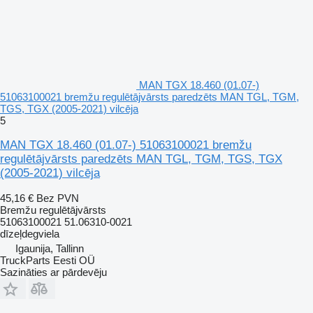
MAN TGX 18.460 (01.07-)
51063100021 bremžu regulētājvārsts paredzēts MAN TGL, TGM,
TGS, TGX (2005-2021) vilcēja
5
MAN TGX 18.460 (01.07-) 51063100021 bremžu
regulētājvārsts paredzēts MAN TGL, TGM, TGS, TGX
(2005-2021) vilcēja
45,16 €
Bez PVN
Bremžu regulētājvārsts
51063100021 51.06310-0021
dīzeļdegviela
Igaunija, Tallinn
TruckParts Eesti OÜ
Sazināties ar pārdevēju