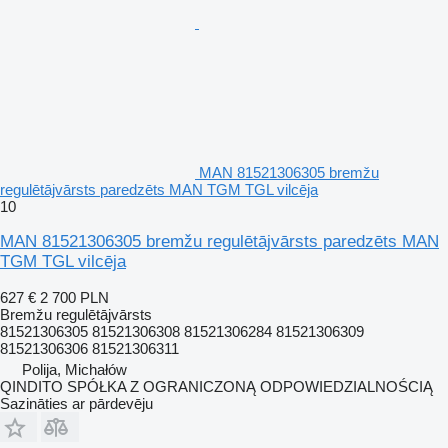
MAN 81521306305 bremžu
regulētājvārsts paredzēts MAN TGM TGL vilcēja
10
MAN 81521306305 bremžu regulētājvārsts paredzēts MAN
TGM TGL vilcēja
627 €
2 700 PLN
Bremžu regulētājvārsts
81521306305 81521306308 81521306284 81521306309
81521306306 81521306311
Polija, Michałów
QINDITO SPÓŁKA Z OGRANICZONĄ ODPOWIEDZIALNOŚCIĄ
Sazināties ar pārdevēju