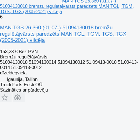
MAN TGS 26.360 (01.07-)
51094130018 bremžu regulētājvārsts paredzēts MAN TGL, TGM,
TGS, TGX (2005-2021) vilcēja
6
MAN TGS 26.360 (01.07-) 51094130018 bremžu
regulētājvārsts paredzēts MAN TGL, TGM, TGS, TGX
(2005-2021) vilcēja
153,23 €
Bez PVN
Bremžu regulētājvārsts
51094130018 51094130014 51094130012 51.09413-0018 51.09413-
0014 51.09413-0012
dīzeļdegviela
Igaunija, Tallinn
TruckParts Eesti OÜ
Sazināties ar pārdevēju