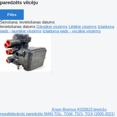
paredzēts vilcēju
Filtrs
Šķirošana
:
Ievietošanas datums
Ievietošanas datums
Dārgākie vispirms
Lētākie vispirms
Izlaiduma
gads - jaunākie vispirms
Izlaiduma gads - vecākie vispirms
Knorr-Bremse K020623 bremžu
regulētājvārsts paredzēts MAN TGL, TGM, TGS, TGX (2005-2021)