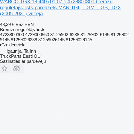
WABCO TGX 18.440 (01.07-) 4728800300 bremžu
regulētājvārsts paredzēts MAN TGL, TGM, TGS, TGX
(2005-2021) vilcēja
48,39 €
Bez PVN
Bremžu regulētājvārsts
4728800300 4729000550 81.25902-6238 81.25902-6145 81.25902-
9145 81259026238 81259026145 81259029145...
dīzeļdegviela
Igaunija, Tallinn
TruckParts Eesti OÜ
Sazināties ar pārdevēju