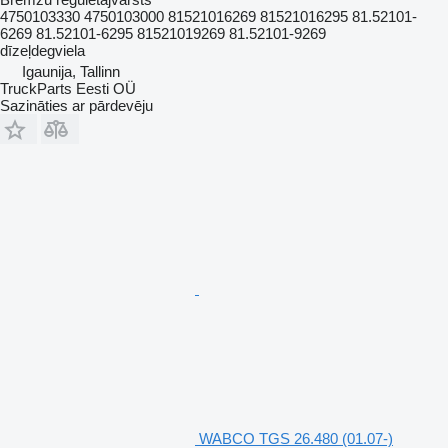
4750103330 4750103000 81521016269 81521016295 81.52101-
6269 81.52101-6295 81521019269 81.52101-9269
dīzeļdegviela
Igaunija, Tallinn
TruckParts Eesti OÜ
Sazināties ar pārdevēju
WABCO TGS 26.480 (01.07-)