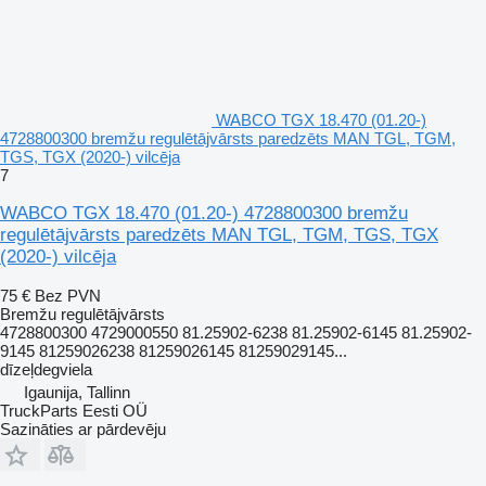
WABCO TGX 18.470 (01.20-)
4728800300 bremžu regulētājvārsts paredzēts MAN TGL, TGM,
TGS, TGX (2020-) vilcēja
7
WABCO TGX 18.470 (01.20-) 4728800300 bremžu
regulētājvārsts paredzēts MAN TGL, TGM, TGS, TGX
(2020-) vilcēja
75 €
Bez PVN
Bremžu regulētājvārsts
4728800300 4729000550 81.25902-6238 81.25902-6145 81.25902-
9145 81259026238 81259026145 81259029145...
dīzeļdegviela
Igaunija, Tallinn
TruckParts Eesti OÜ
Sazināties ar pārdevēju