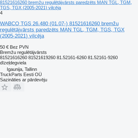
81521616260 bremžu regulētājvārsts paredzēts MAN TGL, TGM,
TGS, TGX (2005-2021) vilcēja
4
WABCO TGS 26.480 (01.07-) 81521616260 bremžu
regulētājvārsts paredzēts MAN TGL, TGM, TGS, TGX
(2005-2021) vilcēja
50 €
Bez PVN
Bremžu regulētājvārsts
81521616260 81521619260 81.52161-6260 81.52161-9260
dīzeļdegviela
Igaunija, Tallinn
TruckParts Eesti OÜ
Sazināties ar pārdevēju