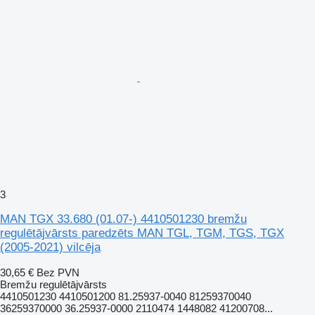
3
MAN TGX 33.680 (01.07-) 4410501230 bremžu
regulētājvārsts paredzēts MAN TGL, TGM, TGS, TGX
(2005-2021) vilcēja
30,65 €
Bez PVN
Bremžu regulētājvārsts
4410501230 4410501200 81.25937-0040 81259370040
36259370000 36.25937-0000 2110474 1448082 41200708...