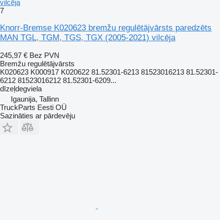
vilcēja
7
Knorr-Bremse K020623 bremžu regulētājvārsts paredzēts
MAN TGL, TGM, TGS, TGX (2005-2021) vilcēja
245,97 €
Bez PVN
Bremžu regulētājvārsts
K020623 K000917 K020622 81.52301-6213 81523016213 81.52301-
6212 81523016212 81.52301-6209...
dīzeļdegviela
Igaunija, Tallinn
TruckParts Eesti OÜ
Sazināties ar pārdevēju