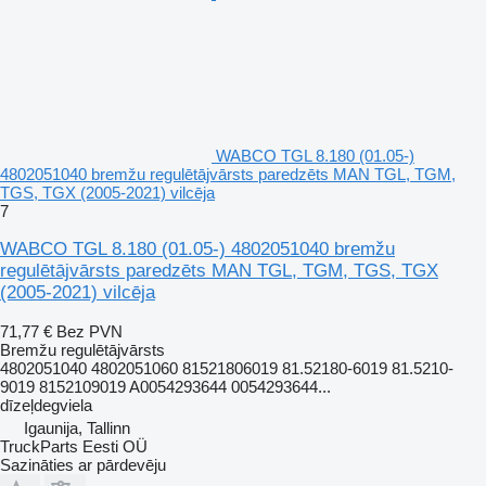
WABCO TGL 8.180 (01.05-)
4802051040 bremžu regulētājvārsts paredzēts MAN TGL, TGM,
TGS, TGX (2005-2021) vilcēja
7
WABCO TGL 8.180 (01.05-) 4802051040 bremžu
regulētājvārsts paredzēts MAN TGL, TGM, TGS, TGX
(2005-2021) vilcēja
71,77 €
Bez PVN
Bremžu regulētājvārsts
4802051040 4802051060 81521806019 81.52180-6019 81.5210-
9019 8152109019 A0054293644 0054293644...
dīzeļdegviela
Igaunija, Tallinn
TruckParts Eesti OÜ
Sazināties ar pārdevēju