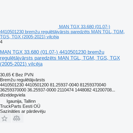
MAN TGX 33.680 (01.07-)
4410501230 bremžu regulētājvārsts paredzēts MAN TGL, TGM,
TGS, TGX (2005-2021) vilcēja
4
MAN TGX 33.680 (01.07-) 4410501230 bremžu
regulētājvārsts paredzēts MAN TGL, TGM, TGS, TGX
(2005-2021) vilcēja
30,65 €
Bez PVN
Bremžu regulētājvārsts
4410501230 4410501200 81.25937-0040 81259370040
36259370000 36.25937-0000 2110474 1448082 41200708...
dīzeļdegviela
Igaunija, Tallinn
TruckParts Eesti OÜ
Sazināties ar pārdevēju