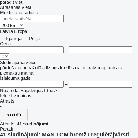
parādīt visu
Atrašanās vieta
Meklēšana rādiusā
Latvija
Eiropa
Igaunija
Polija
Cena
–
Sludinājuma veids
pārdošana
no ražotāja
līzings
kredīts
uz nomaksu
apmaiņa ar
piemaksu
maiņa
Izlaiduma gads
–
Neatrodat vajadzīgos filtrus?
Ieteikt izmaiņas
Atrasts:
-
parādīt
Atrasts:
41 sludinājumi
Parādīt
41 sludinājumi:
MAN TGM bremžu regulētājvārsti