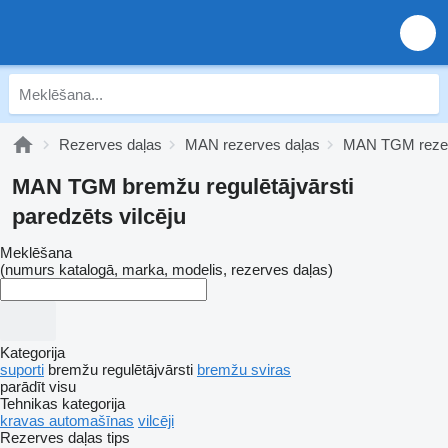
Rezerves daļas
MAN rezerves daļas
MAN TGM rezer
MAN TGM bremžu regulētājvārsti
paredzēts vilcēju
Meklēšana
(numurs katalogā, marka, modelis, rezerves daļas)
Kategorija
suporti
bremžu regulētājvārsti
bremžu sviras
parādīt visu
Tehnikas kategorija
kravas automašīnas
vilcēji
Rezerves daļas tips