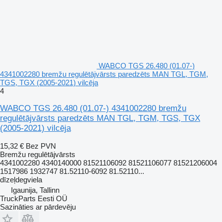
WABCO TGS 26.480 (01.07-)
4341002280 bremžu regulētājvārsts paredzēts MAN TGL, TGM,
TGS, TGX (2005-2021) vilcēja
4
WABCO TGS 26.480 (01.07-) 4341002280 bremžu
regulētājvārsts paredzēts MAN TGL, TGM, TGS, TGX
(2005-2021) vilcēja
15,32 €
Bez PVN
Bremžu regulētājvārsts
4341002280 4340140000 81521106092 81521106077 81521206004
1517986 1932747 81.52110-6092 81.52110...
dīzeļdegviela
Igaunija, Tallinn
TruckParts Eesti OÜ
Sazināties ar pārdevēju