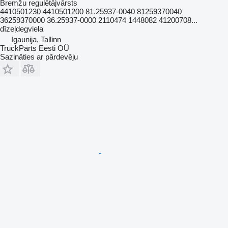
Bremžu regulētājvārsts
4410501230 4410501200 81.25937-0040 81259370040
36259370000 36.25937-0000 2110474 1448082 41200708...
dīzeļdegviela
Igaunija, Tallinn
TruckParts Eesti OÜ
Sazināties ar pārdevēju