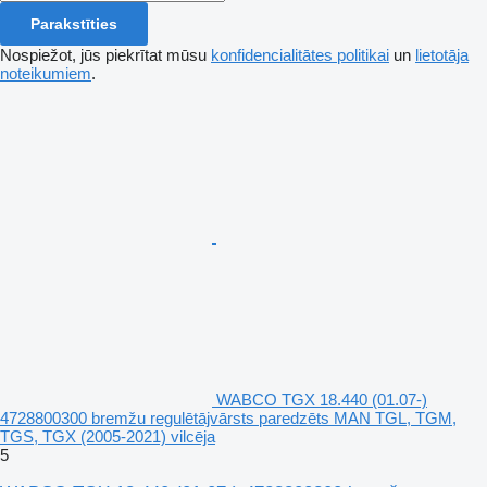
Parakstīties
Nospiežot, jūs piekrītat mūsu
konfidencialitātes politikai
un
lietotāja
noteikumiem
.
WABCO TGX 18.440 (01.07-)
4728800300 bremžu regulētājvārsts paredzēts MAN TGL, TGM,
TGS, TGX (2005-2021) vilcēja
5