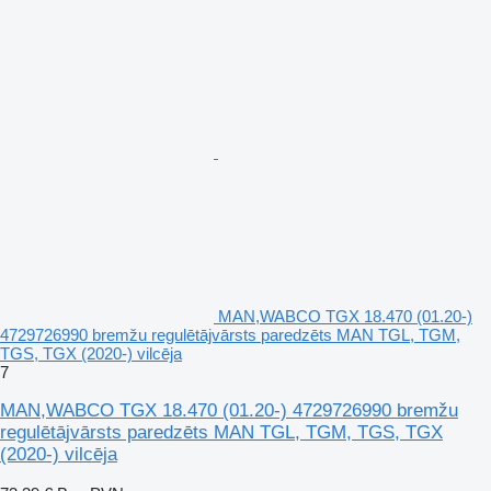
MAN,WABCO TGX 18.470 (01.20-)
4729726990 bremžu regulētājvārsts paredzēts MAN TGL, TGM,
TGS, TGX (2020-) vilcēja
7
MAN,WABCO TGX 18.470 (01.20-) 4729726990 bremžu
regulētājvārsts paredzēts MAN TGL, TGM, TGS, TGX
(2020-) vilcēja