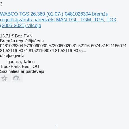
3
WABCO TGS 26.360 (01.07-) 0481026304 bremžu
regulētājvārsts paredzēts MAN TGL, TGM, TGS, TGX
(2005-2021) vilcēja
13,71 €
Bez PVN
Bremžu regulētājvārsts
0481026304 9730060030 9730060020 81.52116-6074 81521166074
81.52116-9074 81521169074 81.52116-9075...
dīzeļdegviela
Igaunija, Tallinn
TruckParts Eesti OÜ
Sazināties ar pārdevēju