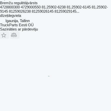
Bremžu regulētājvārsts
4728800300 4729000550 81.25902-6238 81.25902-6145 81.25902-
9145 81259026238 81259026145 81259029145...
dīzeļdegviela
Igaunija, Tallinn
TruckParts Eesti OÜ
Sazināties ar pārdevēju