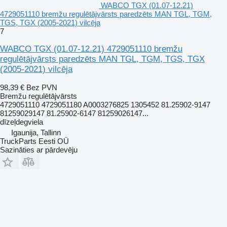
WABCO TGX (01.07-12.21)
4729051110 bremžu regulētājvārsts paredzēts MAN TGL, TGM,
TGS, TGX (2005-2021) vilcēja
7
WABCO TGX (01.07-12.21) 4729051110 bremžu
regulētājvārsts paredzēts MAN TGL, TGM, TGS, TGX
(2005-2021) vilcēja
98,39 €
Bez PVN
Bremžu regulētājvārsts
4729051110 4729051180 A0003276825 1305452 81.25902-9147
81259029147 81.25902-6147 81259026147...
dīzeļdegviela
Igaunija, Tallinn
TruckParts Eesti OÜ
Sazināties ar pārdevēju