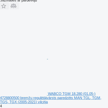
Sazināties ar pārdevēju
WABCO TGM 18.280 (01.05-)
4728800500 bremžu regulētājvārsts paredzēts MAN TGL, TGM,
TGS, TGX (2005-2021) vilcēja
4