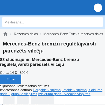
Rezerves daļas
Mercedes-Benz Trucks rezerves daļas
Mercedes-Benz bremžu regulētājvārsti
paredzēts vilcēju
88 sludinājumi:
Mercedes-Benz bremžu
regulētājvārsti paredzēts vilcēju
Cena:
14 € - 300 €
Filtrs
Šķirošana
:
Ievietošanas datums
Ievietošanas datums
Dārgākie vispirms
Lētākie vispirms
Izlaiduma
gads - jaunākie vispirms
Izlaiduma gads - vecākie vispirms