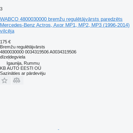
3
WABCO 4800030000 bremžu regulētājvārsts paredzēts
Mercedes-Benz Actros, Axor MP1, MP2, MP3 (1996-2014)
vilcēja
175 €
Bremžu regulētājvārsts
4800030000 0034319506 A0034319506
dīzeļdegviela
Igaunija, Rummu
KB AUTO EESTI OÜ
Sazināties ar pārdevēju