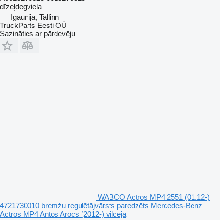
dīzeļdegviela
Igaunija, Tallinn
TruckParts Eesti OÜ
Sazināties ar pārdevēju
WABCO Actros MP4 2551 (01.12-)
4721730010 bremžu regulētājvārsts paredzēts Mercedes-Benz
Actros MP4 Antos Arocs (2012-) vilcēja