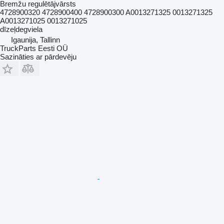
Bremžu regulētājvārsts
4728900320 4728900400 4728900300 A0013271325 0013271325
A0013271025 0013271025
dīzeļdegviela
Igaunija, Tallinn
TruckParts Eesti OÜ
Sazināties ar pārdevēju