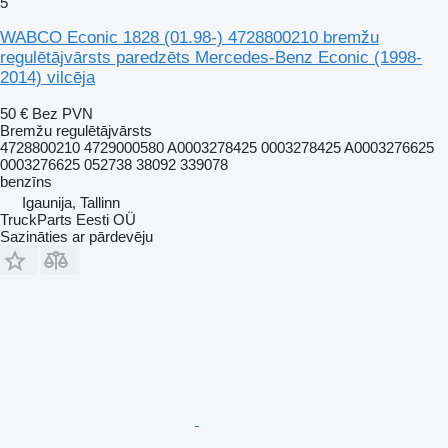
5
WABCO Econic 1828 (01.98-) 4728800210 bremžu
regulētājvārsts paredzēts Mercedes-Benz Econic (1998-
2014) vilcēja
50 €
Bez PVN
Bremžu regulētājvārsts
4728800210 4729000580 A0003278425 0003278425 A0003276625
0003276625 052738 38092 339078
benzīns
Igaunija, Tallinn
TruckParts Eesti OÜ
Sazināties ar pārdevēju