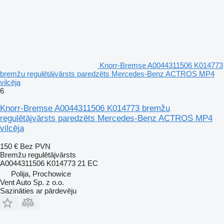
Knorr-Bremse A0044311506 K014773
bremžu regulētājvārsts paredzēts Mercedes-Benz ACTROS MP4
vilcēja
6
Knorr-Bremse A0044311506 K014773 bremžu
regulētājvārsts paredzēts Mercedes-Benz ACTROS MP4
vilcēja
150 €
Bez PVN
Bremžu regulētājvārsts
A0044311506 K014773 21 EC
Polija, Prochowice
Vent Auto Sp. z o.o.
Sazināties ar pārdevēju