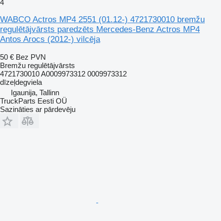
4
WABCO Actros MP4 2551 (01.12-) 4721730010 bremžu
regulētājvārsts paredzēts Mercedes-Benz Actros MP4
Antos Arocs (2012-) vilcēja
50 €
Bez PVN
Bremžu regulētājvārsts
4721730010 A0009973312 0009973312
dīzeļdegviela
Igaunija, Tallinn
TruckParts Eesti OÜ
Sazināties ar pārdevēju