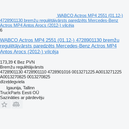
WABCO Actros MP4 2551 (01.12-)
4728901130 bremžu regulētājvārsts paredzēts Mercedes-Benz
Actros MP4 Antos Arocs (2012-) vilcēja
6
WABCO Actros MP4 2551 (01.12-) 4728901130 bremžu
regulētājvārsts paredzēts Mercedes-Benz Actros MP4
Antos Arocs (2012-) vilcēja
173,39 €
Bez PVN
Bremžu regulētājvārsts
4728901130 4728901110 4728901016 0013271225 A0013271225
A0013270825 0013270825
dīzeļdegviela
Igaunija, Tallinn
TruckParts Eesti OÜ
Sazināties ar pārdevēju