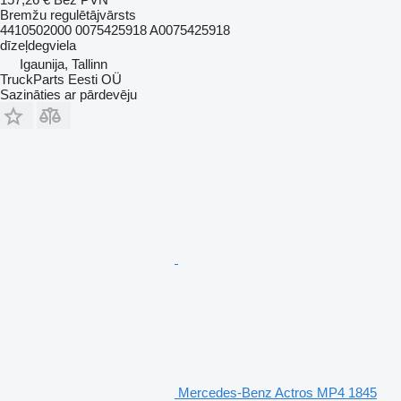
Bremžu regulētājvārsts
4410502000 0075425918 A0075425918
dīzeļdegviela
Igaunija, Tallinn
TruckParts Eesti OÜ
Sazināties ar pārdevēju
Mercedes-Benz Actros MP4 1845