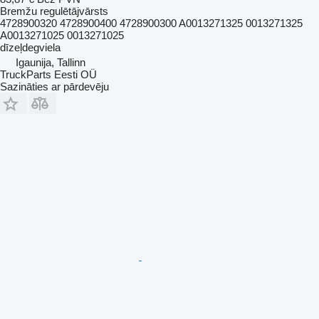
Bremžu regulētājvārsts
4728900320 4728900400 4728900300 A0013271325 0013271325
A0013271025 0013271025
dīzeļdegviela
Igaunija, Tallinn
TruckParts Eesti OÜ
Sazināties ar pārdevēju