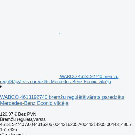
WABCO 4613192740 bremžu
regulētājvārsts paredzēts Mercedes-Benz Econic vilcēja
6
WABCO 4613192740 bremžu regulētājvārsts paredzēts
Mercedes-Benz Econic vilcēja
120,97 €
Bez PVN
Bremžu regulētājvārsts
4613192740 A0044316205 0044316205 A0044314905 0044314905
1517495
dīzeļdegviela