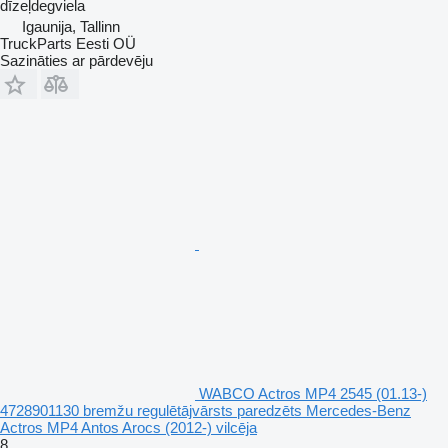
dīzeļdegviela
Igaunija, Tallinn
TruckParts Eesti OÜ
Sazināties ar pārdevēju
WABCO Actros MP4 2545 (01.13-)
4728901130 bremžu regulētājvārsts paredzēts Mercedes-Benz
Actros MP4 Antos Arocs (2012-) vilcēja
8