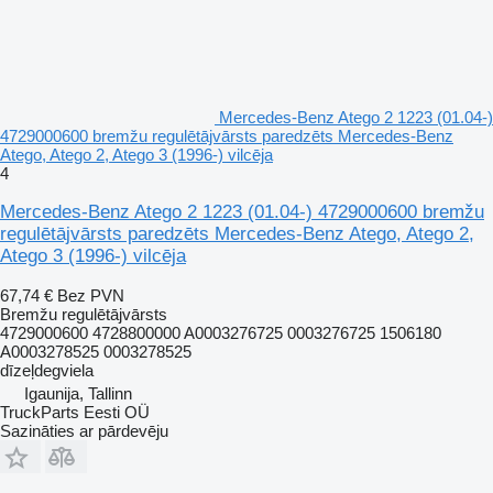
Mercedes-Benz Atego 2 1223 (01.04-)
4729000600 bremžu regulētājvārsts paredzēts Mercedes-Benz
Atego, Atego 2, Atego 3 (1996-) vilcēja
4
Mercedes-Benz Atego 2 1223 (01.04-) 4729000600 bremžu
regulētājvārsts paredzēts Mercedes-Benz Atego, Atego 2,
Atego 3 (1996-) vilcēja
67,74 €
Bez PVN
Bremžu regulētājvārsts
4729000600 4728800000 A0003276725 0003276725 1506180
A0003278525 0003278525
dīzeļdegviela
Igaunija, Tallinn
TruckParts Eesti OÜ
Sazināties ar pārdevēju