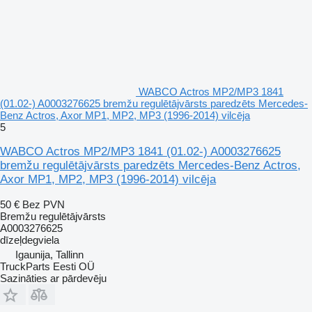
WABCO Actros MP2/MP3 1841
(01.02-) A0003276625 bremžu regulētājvārsts paredzēts Mercedes-
Benz Actros, Axor MP1, MP2, MP3 (1996-2014) vilcēja
5
WABCO Actros MP2/MP3 1841 (01.02-) A0003276625
bremžu regulētājvārsts paredzēts Mercedes-Benz Actros,
Axor MP1, MP2, MP3 (1996-2014) vilcēja
50 €
Bez PVN
Bremžu regulētājvārsts
A0003276625
dīzeļdegviela
Igaunija, Tallinn
TruckParts Eesti OÜ
Sazināties ar pārdevēju