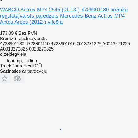
WABCO Actros MP4 2545 (01.13-) 4728901130 bremžu
regulētājvārsts paredzēts Mercedes-Benz Actros MP4
Antos Arocs (2012-) vilcēja
173,39 €
Bez PVN
Bremžu regulētājvārsts
4728901130 4728901110 4728901016 0013271225 A0013271225
A0013270825 0013270825
dīzeļdegviela
Igaunija, Tallinn
TruckParts Eesti OÜ
Sazināties ar pārdevēju