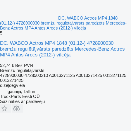
DC, WABCO Actros MP4 1848
(01.12-) 4728900030 bremžu regulētājvārsts paredzēts Mercedes-
Benz Actros MP4 Antos Arocs (2012-) vilcēja
5
DC, WABCO Actros MP4 1848 (01.12-) 4728900030
bremžu regulētājvārsts paredzēts Mercedes-Benz Actros
MP4 Antos Arocs (2012-) vilcēja
92,74 €
Bez PVN
Bremžu regulētājvārsts
4728900030 4728900210 A0013271125 A0013271425 0013271125
0013271425
dīzeļdegviela
Igaunija, Tallinn
TruckParts Eesti OÜ
Sazināties ar pārdevēju