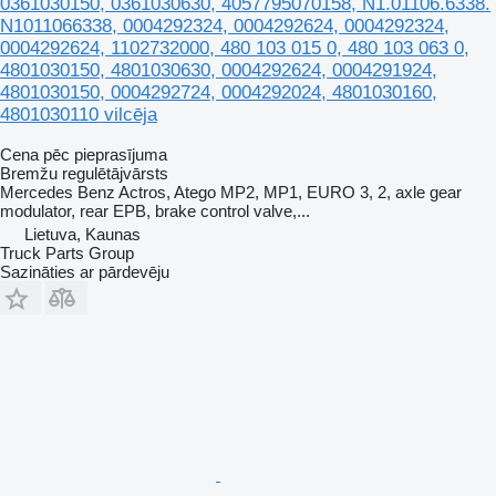
0361030150, 0361030630, 4057795070158, N1.01106.6338.
N1011066338, 0004292324, 0004292624, 0004292324,
0004292624, 1102732000, 480 103 015 0, 480 103 063 0,
4801030150, 4801030630, 0004292624, 0004291924,
4801030150, 0004292724, 0004292024, 4801030160,
4801030110 vilcēja
Cena pēc pieprasījuma
Bremžu regulētājvārsts
Mercedes Benz Actros, Atego MP2, MP1, EURO 3, 2, axle gear
modulator, rear EPB, brake control valve,...
Lietuva, Kaunas
Truck Parts Group
Sazināties ar pārdevēju