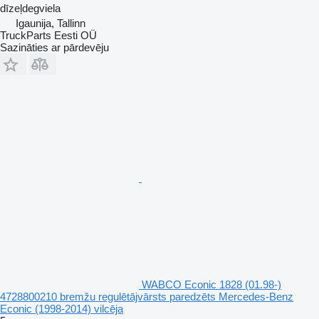
dīzeļdegviela
Igaunija, Tallinn
TruckParts Eesti OÜ
Sazināties ar pārdevēju
WABCO Econic 1828 (01.98-)
4728800210 bremžu regulētājvārsts paredzēts Mercedes-Benz
Econic (1998-2014) vilcēja