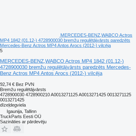
MERCEDES-BENZ,WABCO Actros
MP4 1842 (01.12-) 4728900030 bremžu regulētājvārsts paredzēts
Mercedes-Benz Actros MP4 Antos Arocs (2012-) vilcēja
5
MERCEDES-BENZ,WABCO Actros MP4 1842 (01.12-)
4728900030 bremžu regulētājvārsts paredzēts Mercedes-
Benz Actros MP4 Antos Arocs (2012-) vilcēja
92,74 €
Bez PVN
Bremžu regulētājvārsts
4728900030 4728900210 A0013271125 A0013271425 0013271125
0013271425
dīzeļdegviela
Igaunija, Tallinn
TruckParts Eesti OÜ
Sazināties ar pārdevēju