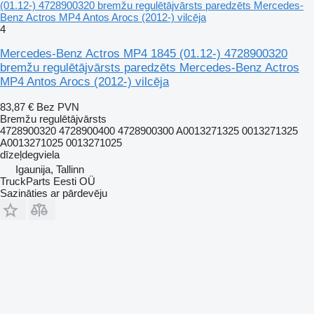
(01.12-) 4728900320 bremžu regulētājvārsts paredzēts Mercedes-
Benz Actros MP4 Antos Arocs (2012-) vilcēja
4
Mercedes-Benz Actros MP4 1845 (01.12-) 4728900320
bremžu regulētājvārsts paredzēts Mercedes-Benz Actros
MP4 Antos Arocs (2012-) vilcēja
83,87 €
Bez PVN
Bremžu regulētājvārsts
4728900320 4728900400 4728900300 A0013271325 0013271325
A0013271025 0013271025
dīzeļdegviela
Igaunija, Tallinn
TruckParts Eesti OÜ
Sazināties ar pārdevēju