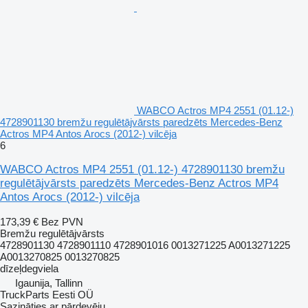
WABCO Actros MP4 2551 (01.12-)
4728901130 bremžu regulētājvārsts paredzēts Mercedes-Benz
Actros MP4 Antos Arocs (2012-) vilcēja
6
WABCO Actros MP4 2551 (01.12-) 4728901130 bremžu
regulētājvārsts paredzēts Mercedes-Benz Actros MP4
Antos Arocs (2012-) vilcēja
173,39 €
Bez PVN
Bremžu regulētājvārsts
4728901130 4728901110 4728901016 0013271225 A0013271225
A0013270825 0013270825
dīzeļdegviela
Igaunija, Tallinn
TruckParts Eesti OÜ
Sazināties ar pārdevēju