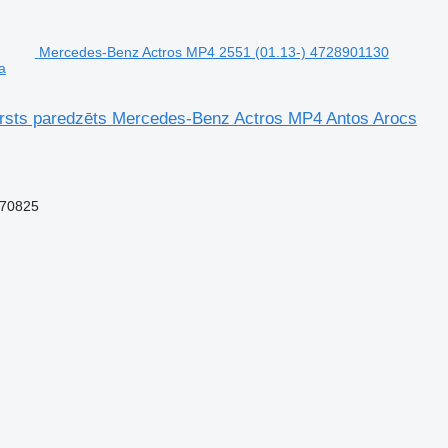
Mercedes-Benz Actros MP4 2551 (01.13-) 4728901130
a
rsts paredzēts Mercedes-Benz Actros MP4 Antos Arocs
270825