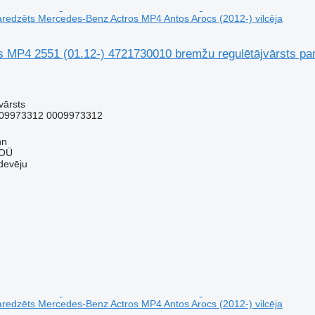
paredzēts Mercedes-Benz Actros MP4 Antos Arocs (2012-) vilcēja
MP4 2551 (01.12-) 4721730010 bremžu regulētājvārsts pa
vārsts
09973312 0009973312
nn
 OÜ
devēju
paredzēts Mercedes-Benz Actros MP4 Antos Arocs (2012-) vilcēja