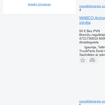
Ieteikt izmaiņas
regulētājvārsts 
4
WABCO Actros 
vilcēja
50 €
Bez PVN
Bremžu regulētāj
4721730010 A00
dīzeļdegviela
Igaunija, Talli
TruckParts Eesti
Sazināties ar pār
regulētājvārsts 