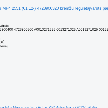
MP4 2551 (01.12-) 4728900320 bremžu regulētājvārsts pa
vārsts
8900400 4728900300 A0013271325 0013271325 A0013271025 0013
nn
 OÜ
devēju
paredzēts Mercedes-Benz Actros MP4 Antos Arocs (2012-) vilcēja