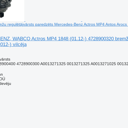
u regulētājvārsts paredzēts Mercedes-Benz Actros MP4 Antos Arocs (
Z, WABCO Actros MP4 1848 (01.12-) 4728900320 bremžu r
012-) vilcēja
vārsts
8900400 4728900300 A0013271325 0013271325 A0013271025 0013
nn
 OÜ
devēju