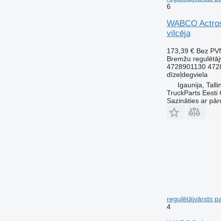
6
WABCO Actros 
vilcēja
173,39 €
Bez PV
Bremžu regulētāj
4728901130 472
dīzeļdegviela
Igaunija, Talli
TruckParts Eesti
Sazināties ar pār
regulētājvārsts 
4