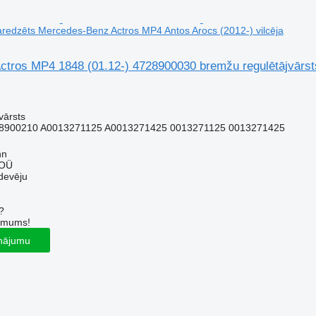
paredzēts Mercedes-Benz Actros MP4 Antos Arocs (2012-) vilcēja
ros MP4 1848 (01.12-) 4728900030 bremžu regulētājvārst
vārsts
8900210 A0013271125 A0013271425 0013271125 0013271425
nn
 OÜ
devēju
?
r mums!
inājumu