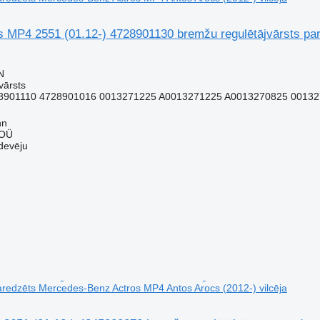
MP4 2551 (01.12-) 4728901130 bremžu regulētājvārsts pa
N
vārsts
8901110 4728901016 0013271225 A0013271225 A0013270825 0013
nn
 OÜ
devēju
paredzēts Mercedes-Benz Actros MP4 Antos Arocs (2012-) vilcēja