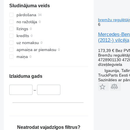
Sludinājuma veids
pārdošana
bremžu regulētāj
no ražotāja
6
līzings
Mercedes-Benz
kredīts
(2012-) vilcēja
uz nomaksu
apmaiņa ar piemaksu
173,39 €
Bez PV
Bremžu regulētāj
maiņa
4728901130 472
dīzeļdegviela
Igaunija, Talli
TruckParts Eesti
Izlaiduma gads
Sazināties ar pār
–
Neatrodat vajadzīgos filtrus?