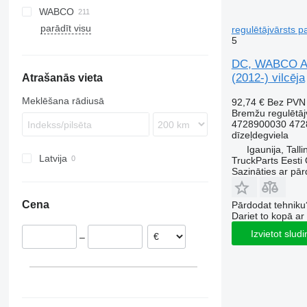
WABCO
TGL
Arocs
Kerax
K-series
FH
Actros 1844
Antos 1830
parādīt visu
TGM
Atego
Magnum
P-series
FL
Actros 1845
Arocs 2651
regulētājvārsts 
5
TGS
Axor
Midlum
R-series
FM
Actros 2545
Atego 1223
TGX
Econic
Premium
FMX
Actros 2551
DC, WABCO Act
(2012-) vilcēja
Atrašanās vieta
VNL
Meklēšana rādiusā
92,74 €
Bez PVN
Bremžu regulētāj
4728900030 472
dīzeļdegviela
Igaunija, Talli
Latvija
TruckParts Eesti
Sazināties ar pār
Cena
Pārdodat tehniku
Dariet to kopā a
Izvietot slud
–