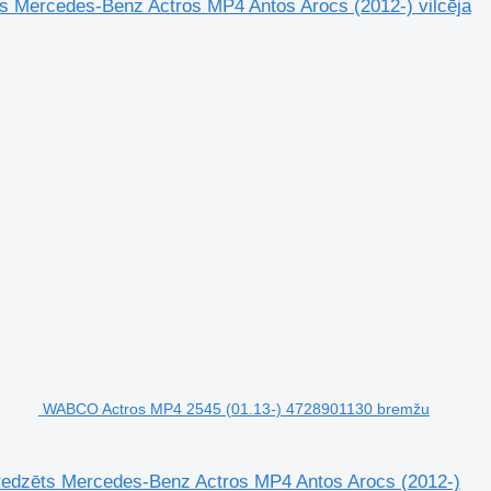
s Mercedes-Benz Actros MP4 Antos Arocs (2012-) vilcēja
WABCO Actros MP4 2545 (01.13-) 4728901130 bremžu
redzēts Mercedes-Benz Actros MP4 Antos Arocs (2012-)