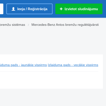
Ieeja / Reģistrācija
Izvietot sludinājumu
bremžu sistēmas
Mercedes-Benz Antos bremžu regulētājvārsti
aiduma gads - jaunākie vispirms
Izlaiduma gads - vecākie vispirms