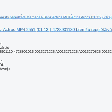
vārsts paredzēts Mercedes-Benz Actros MP4 Antos Arocs (2012-) vilcēj
 Actros MP4 2551 (01.13-) 4728901130 bremžu regulētājvā
N
vārsts
8901110 4728901016 0013271225 A0013271225 A0013270825 0013
nn
 OÜ
devēju