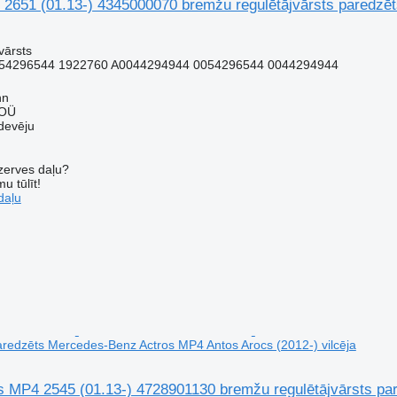
651 (01.13-) 4345000070 bremžu regulētājvārsts paredzēt
vārsts
54296544 1922760 A0044294944 0054296544 0044294944
nn
 OÜ
devēju
ezerves daļu?
u tūlīt!
daļu
paredzēts Mercedes-Benz Actros MP4 Antos Arocs (2012-) vilcēja
MP4 2545 (01.13-) 4728901130 bremžu regulētājvārsts pa