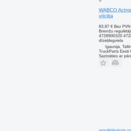
5
WABCO Actros 
vilcēja
83,87 €
Bez PVN
Bremžu regulētāj
4728900320 472
dīzeļdegviela
Igaunija, Talli
TruckParts Eesti
Sazināties ar pār
regulētājvārsts 