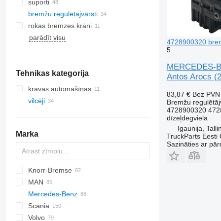
suporti
bremžu regulētājvārsti
rokas bremzes krāni
parādīt visu
4728900320 bremž
5
MERCEDES-BEN
Tehnikas kategorija
Antos Arocs (2
kravas automašīnas
83,87 €
Bez PVN
vilcēji
Bremžu regulētāj
4728900320 472
dīzeļdegviela
Igaunija, Talli
Marka
TruckParts Eesti
Sazināties ar pār
Knorr-Bremse
CF
EuroCargo
MAN
LF
S-Way
Mercedes-Benz
XF
Stralis
F90
Scania
XG
Trakker
L2000
Actros
G-series
Volvo
TGA
Antos
K-series
G-series
Actros 1832