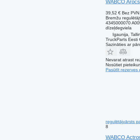
WABCO Arocs 2
39,52 €
Bez PVN
Bremžu regulētāj
4345000070 A00
dīzeļdegviela
Igaunija, Talli
TruckParts Eesti
Sazināties ar pār
Nevarat atrast r
Nosūtiet pieteikum
Pasūtīt rezerves 
regulētājvārsts 
8
WABCO Actros 