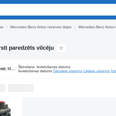
as
Mercedes-Benz Antos rezerves daļas
Mercedes-Benz Antos 
ti paredzēts vilcēju
Šķirošana
:
Ievietošanas datums
umi:
Mercedes-Benz Antos bremžu regulētājvārsti paredzēts vilcēju
Ievietošanas datums
Dārgākie vispirms
Lētākie vispirms
Izl