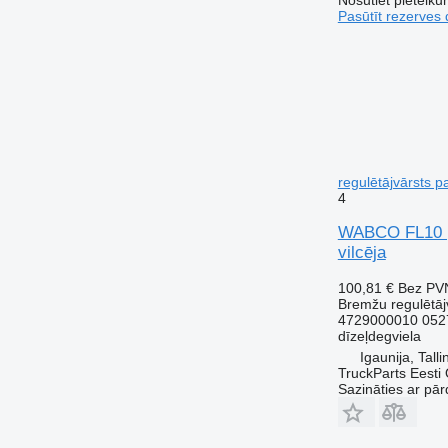
Pasūtīt rezerves 
regulētājvārsts 
4
WABCO FL10 (0
vilcēja
100,81 €
Bez PV
Bremžu regulētāj
4729000010 052
dīzeļdegviela
Igaunija, Talli
TruckParts Eesti
Sazināties ar pār