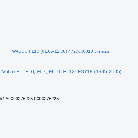
WABCO FL10 (01.85-12.98) 4729000010 bremžu
Volvo FL, FL6, FL7, FL10, FL12, FS718 (1985-2005)
54 A0003276225 0003276225...