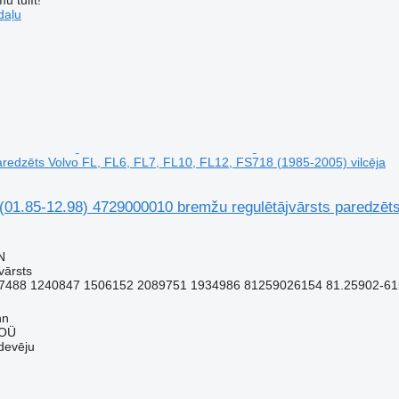
daļu
paredzēts Volvo FL, FL6, FL7, FL10, FL12, FS718 (1985-2005) vilcēja
1.85-12.98) 4729000010 bremžu regulētājvārsts paredzēts 
N
vārsts
7488 1240847 1506152 2089751 1934986 81259026154 81.25902-61
nn
 OÜ
devēju