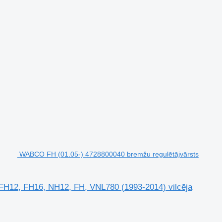
WABCO FH (01.05-) 4728800040 bremžu regulētājvārsts
FH12, FH16, NH12, FH, VNL780 (1993-2014) vilcēja