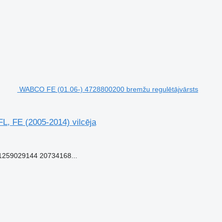
WABCO FE (01.06-) 4728800200 bremžu regulētājvārsts
L, FE (2005-2014) vilcēja
259029144 20734168...