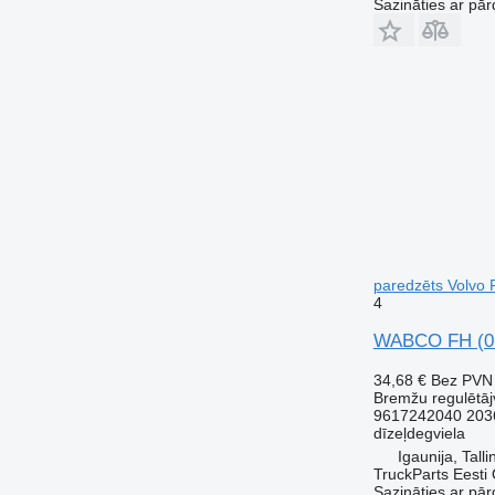
Sazināties ar pār
paredzēts Volvo 
4
WABCO FH (01.
34,68 €
Bez PVN
Bremžu regulētāj
9617242040 203
dīzeļdegviela
Igaunija, Talli
TruckParts Eesti
Sazināties ar pār