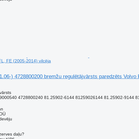
FL, FE (2005-2014) vilcēja
06-) 4728800200 bremžu regulētājvārsts paredzēts Volvo F
vārsts
9000540 4728800240 81.25902-6144 81259026144 81.25902-9144 81
nn
 OÜ
devēju
ezerves daļu?
u tūlīt!