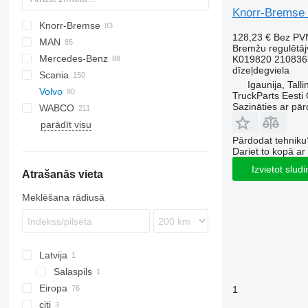
Knorr-Bremse 
Knorr-Bremse
CF
EuroCargo
128,23 €
Bez PV
MAN
LF
S-Way
Bremžu regulētāj
Mercedes-Benz
XF
Stralis
F90
K019820 210836
dīzeļdegviela
Scania
XG
Trakker
L2000
Actros
G-series
Igaunija, Talli
Volvo
TGA
Antos
K-series
G-series
TruckParts Eesti
Sazināties ar pār
WABCO
TGL
Arocs
Kerax
K-series
FH
parādīt visu
TGM
Atego
Magnum
P-series
FL
FH12
Pārdodat tehniku
TGS
Axor
Midlum
R-series
FM
FH13
FL6
Dariet to kopā a
TGX
Econic
Premium
FMX
FH16
FL7
FM7
Izvietot slud
Atrašanās vieta
VNL
FL10
FM9
FL12
FM12
Meklēšana rādiusā
FL 280
Latvija
Salaspils
Eiropa
1
citi
Igaunija