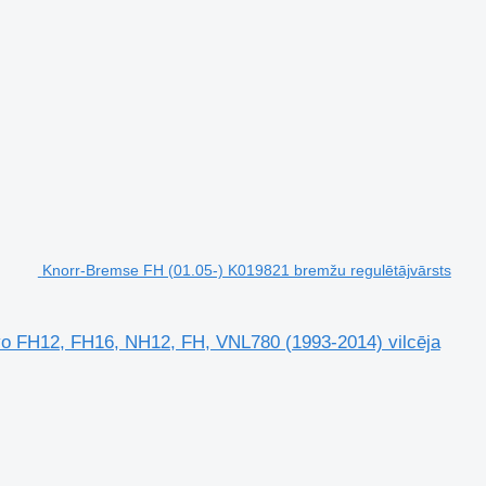
Knorr-Bremse FH (01.05-) K019821 bremžu regulētājvārsts
vo FH12, FH16, NH12, FH, VNL780 (1993-2014) vilcēja