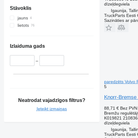
dīzeļdegviela
Stāvoklis
Igaunija, Talli
TruckParts Eesti
jauns
Sazināties ar pār
lietots
Izlaiduma gads
–
paredzēts Volvo 
5
Knorr-Bremse 
Neatrodat vajadzīgos filtrus?
88,71 €
Bez PVN
Ieteikt izmaiņas
Bremžu regulētāj
K019821 210836
dīzeļdegviela
Igaunija, Talli
TruckParts Eesti