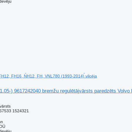
devēju
FH12, FH16, NH12, FH, VNL780 (1993-2014) vilcēja
05-) 9617242040 bremžu regulētājvārsts paredzēts Volvo 
vārsts
67533 1524321
nn
 OÜ
devēju