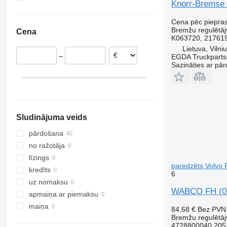
Knorr-Bremse 
Lietuva
Ukraina
Polija
Cena pēc piepra
Bremžu regulētāj
Cena
Rumānija
K063720, 21761966
Lietuva, Vilni
–
EGDA Truckparts
Sazināties ar pār
Sludinājuma veids
pārdošana
no ražotāja
līzings
paredzēts Volvo 
kredīts
6
uz nomaksu
WABCO FH (01.
apmaiņa ar piemaksu
maiņa
84,68 €
Bez PVN
Bremžu regulētāj
4728800040 205