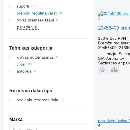
suporti
bremžu regulētājvārsti
2
rokas bremzes krāni
parādīt visu
20456400 bremž
150 €
Bez PVN
Bremžu regulētāj
20456400, 2139
Tehnikas kategorija
Latvija, Salasp
kravas automašīnas
SIA Verona LV
Sazināties ar pār
vilcēji
autobusi
Rezerves daļas tips
oriģināla rezerves daļa
Marka
paredzēts Volvo 
4