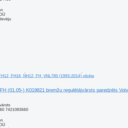
nn
 OÜ
devēju
FH12, FH16, NH12, FH, VNL780 (1993-2014) vilcēja
FH (01.05-) K019821 bremžu regulētājvārsts paredzēts Vol
vārsts
60 7421083660
nn
 OÜ