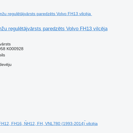
u regulētājvārsts paredzēts Volvo FH13 vilcēja
vārsts
058 K000928
ils
devēju
FH12, FH16, NH12, FH, VNL780 (1993-2014) vilcēja