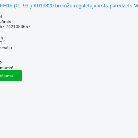
FH16 (01.93-) K019820 bremžu regulētājvārsts paredzēts V
N
vārsts
57 7421083657
nn
 OÜ
devēju
?
r mums!
inājumu