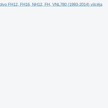
olvo FH12, FH16, NH12, FH, VNL780 (1993-2014) vilcēja