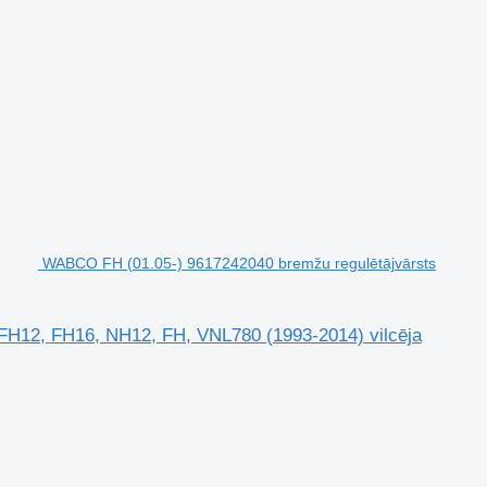
WABCO FH (01.05-) 9617242040 bremžu regulētājvārsts
FH12, FH16, NH12, FH, VNL780 (1993-2014) vilcēja