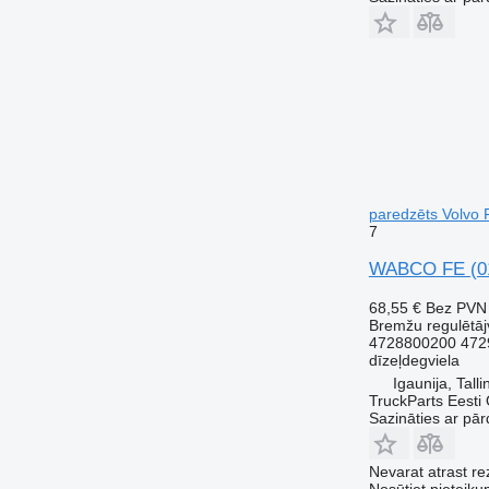
paredzēts Volvo 
7
WABCO FE (01.
68,55 €
Bez PVN
Bremžu regulētāj
4728800200 472
dīzeļdegviela
Igaunija, Talli
TruckParts Eesti
Sazināties ar pār
Nevarat atrast r
Nosūtiet pieteikum