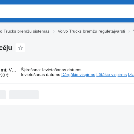
vo Trucks bremžu sistēmas
Volvo Trucks bremžu regulētājvārsti
cēju
umi:
Volvo bremžu regulētājvārsti paredzēts vilcēju
Šķirošana
:
Ievietošanas datums
Ievietošanas datums
Dārgākie vispirms
Lētākie vispirms
Izl
390 €