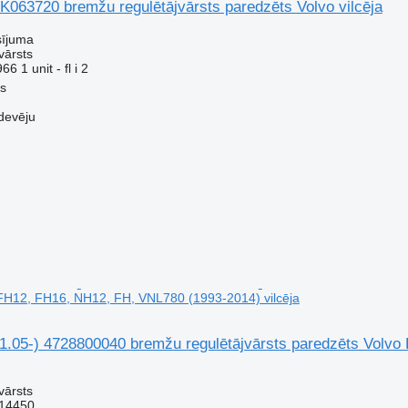
K063720 bremžu regulētājvārsts paredzēts Volvo vilcēja
sījuma
vārsts
 1 unit - fl i 2
us
devēju
FH12, FH16, NH12, FH, VNL780 (1993-2014) vilcēja
05-) 4728800040 bremžu regulētājvārsts paredzēts Volvo 
vārsts
14450