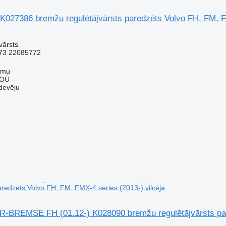
K027386 bremžu regulētājvārsts paredzēts Volvo FH, FM, FM
vārsts
73 22085772
mmu
 OÜ
devēju
aredzēts Volvo FH, FM, FMX-4 series (2013-) vilcēja
REMSE FH (01.12-) K028090 bremžu regulētājvārsts pared