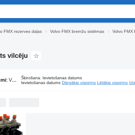
vo FMX rezerves daļas
Volvo FMX bremžu sistēmas
Volvo FMX b
s vilcēju
Šķirošana
:
Ievietošanas datums
umi:
Volvo FMX bremžu regulētājvārsti paredzēts vilcēju
Ievietošanas datums
Dārgākie vispirms
Lētākie vispirms
Izl