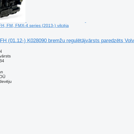
FH, FM, FMX-4 series (2013-) vilcēja
FH (01.12-) K028090 bremžu regulētājvārsts paredzēts Volv
N
vārsts
34
nn
 OÜ
devēju