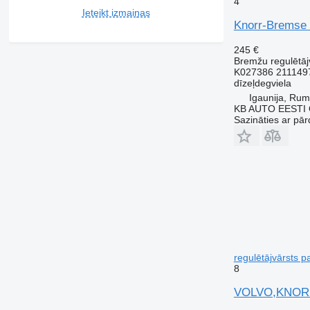
4
Ieteikt izmaiņas
Knorr-Bremse 
245 €
Bremžu regulētāj
K027386 211149
dīzeļdegviela
Igaunija, Ru
KB AUTO EESTI
Sazināties ar pār
regulētājvārsts p
8
VOLVO,KNORR-B