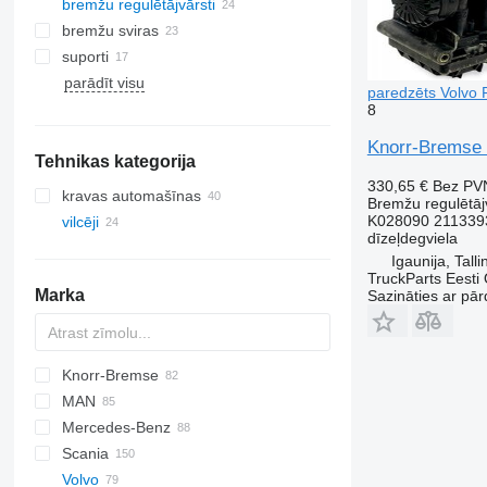
bremžu regulētājvārsti
bremžu sviras
suporti
parādīt visu
paredzēts Volvo 
8
Knorr-Bremse 
Tehnikas kategorija
330,65 €
Bez PV
kravas automašīnas
Bremžu regulētāj
K028090 211339
vilcēji
dīzeļdegviela
Igaunija, Talli
TruckParts Eesti
Marka
Sazināties ar pār
Knorr-Bremse
CF
EuroCargo
MAN
LF
S-Way
Mercedes-Benz
XF
Stralis
F90
Scania
XG
Trakker
L2000
Actros
G-series
Volvo
TGA
Antos
K-series
G-series