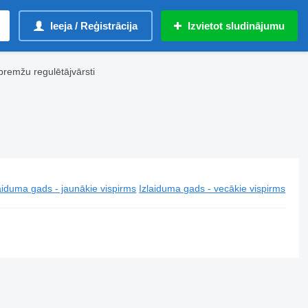
Ieeja / Reģistrācija
Izvietot sludinājumu
remžu regulētājvārsti
aiduma gads - jaunākie vispirms
Izlaiduma gads - vecākie vispirms