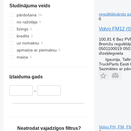
Sludinājuma veids
regulētājvārsts 
pārdošana
6
no ražotāja
Volvo FM12 (0
līzings
kredīts
100,81 €
Bez PV
uz nomaksu
Bremžu regulētāj
0501100019 050
apmaiņa ar piemaksu
dīzeļdegviela
maiņa
Igaunija, Talli
TruckParts Eesti
Sazināties ar pār
Izlaiduma gads
–
Volvo FH, FM, FM
Neatrodat vajadzīgos filtrus?