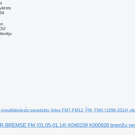
N
vārsts
34
nn
 OÜ
devēju
regulētājvārsts paredzēts Volvo FM7-FM12, FM, FMX (1998-2014) vil
BREMSE FM (01.05-01.14) K040159 K000928 bremžu regul