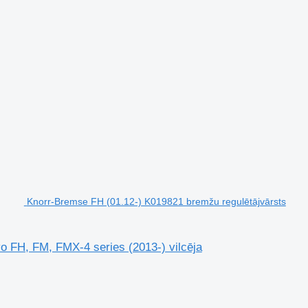
Knorr-Bremse FH (01.12-) K019821 bremžu regulētājvārsts
o FH, FM, FMX-4 series (2013-) vilcēja