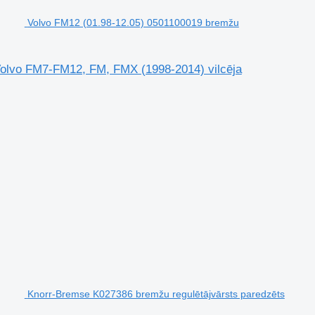
Volvo FM12 (01.98-12.05) 0501100019 bremžu
Volvo FM7-FM12, FM, FMX (1998-2014) vilcēja
Knorr-Bremse K027386 bremžu regulētājvārsts paredzēts