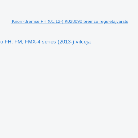
Knorr-Bremse FH (01.12-) K028090 bremžu regulētājvārsts
o FH, FM, FMX-4 series (2013-) vilcēja