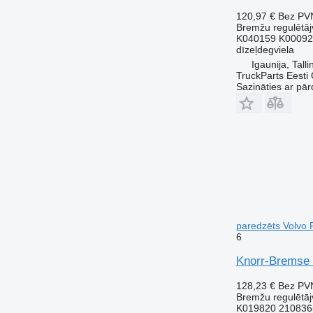
120,97 €
Bez PV
Bremžu regulētāj
K040159 K00092
dīzeļdegviela
Igaunija, Talli
TruckParts Eesti
Sazināties ar pār
paredzēts Volvo 
6
Knorr-Bremse 
128,23 €
Bez PV
Bremžu regulētāj
K019820 210836