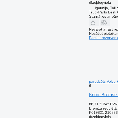
dīzeļdegviela
Igaunija, Talli
TruckParts Eesti
Sazināties ar pār
Nevarat atrast r
Nosūtiet pieteikum
Pasūtīt rezerves 
paredzēts Volvo 
6
Knorr-Bremse 
88,71 €
Bez PVN
Bremžu regulētāj
K019821 210836
dīzeļdegviela