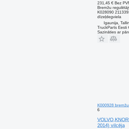
231,45 €
Bez PV
Bremžu regulētāj
K028090 211339
dīzeļdegviela
Igaunija, Talli
TruckParts Eesti
Sazināties ar pār
K000928 bremžu 
6
VOLVO,KNORR-
2014) vilcēja