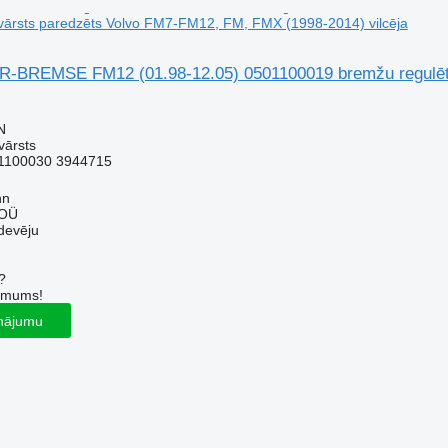
vārsts paredzēts Volvo FM7-FM12, FM, FMX (1998-2014) vilcēja
BREMSE FM12 (01.98-12.05) 0501100019 bremžu regulētā
N
vārsts
1100030 3944715
nn
 OÜ
devēju
?
r mums!
inājumu