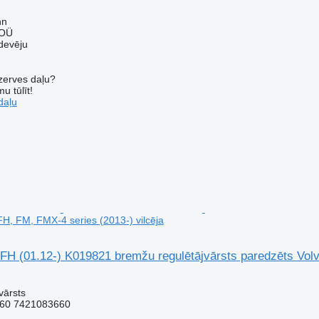
nn
 OÜ
devēju
ezerves daļu?
u tūlīt!
daļu
FH, FM, FMX-4 series (2013-) vilcēja
FH (01.12-) K019821 bremžu regulētājvārsts paredzēts Volv
vārsts
60 7421083660