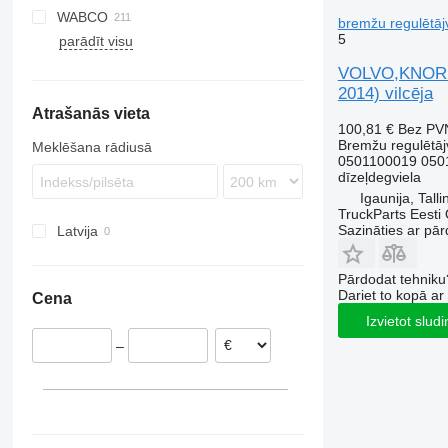
WABCO
TGL
Arocs
Kerax
K-series
FH
bremžu regulētāj
5
parādīt visu
TGM
Atego
Magnum
P-series
FL
FH12
TGS
Axor
Midlum
R-series
FM
FH13
FL6
VOLVO,KNORR-
TGX
Econic
Premium
FMX
FH16
FL7
FM7
2014) vilcēja
Atrašanās vieta
VNL
FL10
FM9
100,81 €
Bez PV
FL12
FM12
Bremžu regulētāj
Meklēšana rādiusā
FL 280
0501100019 050
dīzeļdegviela
Igaunija, Talli
TruckParts Eesti
Sazināties ar pār
Latvija
Pārdodat tehniku
Dariet to kopā a
Cena
Izvietot slud
–