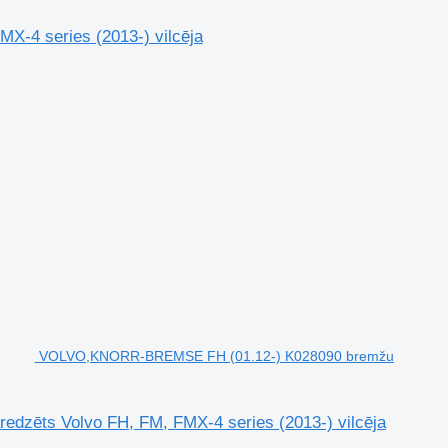
X-4 series (2013-) vilcēja
VOLVO,KNORR-BREMSE FH (01.12-) K028090 bremžu
zēts Volvo FH, FM, FMX-4 series (2013-) vilcēja