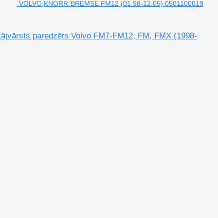
VOLVO,KNORR-BREMSE FM12 (01.98-12.05) 0501100019
jvārsts paredzēts Volvo FM7-FM12, FM, FMX (1998-