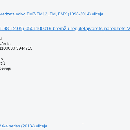
paredzēts Volvo FM7-FM12, FM, FMX (1998-2014) vilcēja
1.98-12.05) 0501100019 bremžu regulētājvārsts paredzēts 
N
vārsts
1100030 3944715
nn
 OÜ
devēju
X-4 series (2013-) vilcēja