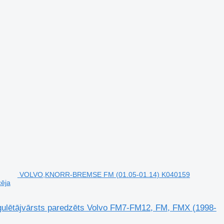
VOLVO,KNORR-BREMSE FM (01.05-01.14) K040159
cēja
ētājvārsts paredzēts Volvo FM7-FM12, FM, FMX (1998-