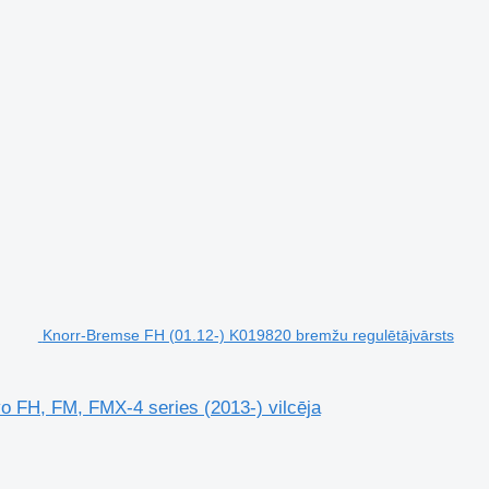
Knorr-Bremse FH (01.12-) K019820 bremžu regulētājvārsts
o FH, FM, FMX-4 series (2013-) vilcēja