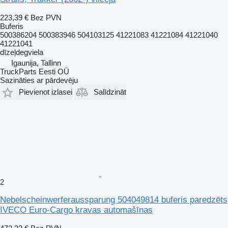
223,39 €
Bez PVN
Buferis
500386204 500383946 504103125 41221083 41221084 41221040
41221041
dīzeļdegviela
Igaunija, Tallinn
TruckParts Eesti OÜ
Sazināties ar pārdevēju
Pievienot izlasei
Salīdzināt
2
Nebelscheinwerferaussparung 504049814 buferis paredzēts
IVECO Euro-Cargo kravas automašīnas