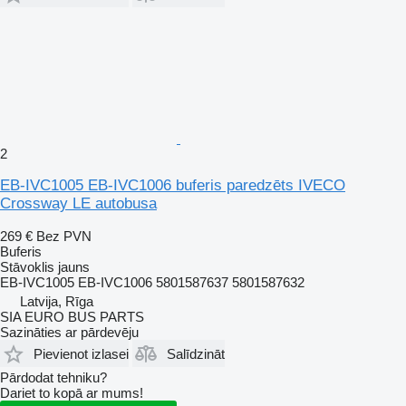
2
EB-IVC1005 EB-IVC1006 buferis paredzēts IVECO
Crossway LE autobusa
269 €
Bez PVN
Buferis
Stāvoklis
jauns
EB-IVC1005 EB-IVC1006 5801587637 5801587632
Latvija, Rīga
SIA EURO BUS PARTS
Sazināties ar pārdevēju
Pievienot izlasei
Salīdzināt
Pārdodat tehniku?
Dariet to kopā ar mums!