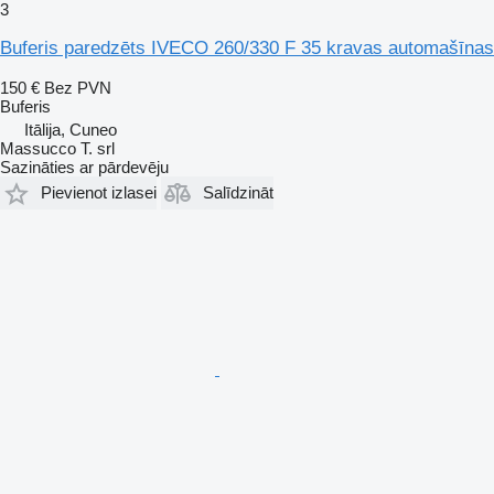
3
Buferis paredzēts IVECO 260/330 F 35 kravas automašīnas
150 €
Bez PVN
Buferis
Itālija, Cuneo
Massucco T. srl
Sazināties ar pārdevēju
Pievienot izlasei
Salīdzināt