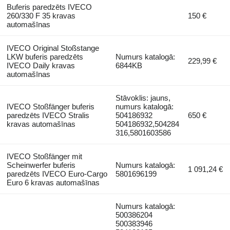
Buferis paredzēts IVECO
260/330 F 35 kravas
150 €
automašīnas
IVECO Original Stoßstange
LKW buferis paredzēts
Numurs katalogā:
229,99 €
IVECO Daily kravas
6844KB
automašīnas
Stāvoklis: jauns,
IVECO Stoßfänger buferis
numurs katalogā:
paredzēts IVECO Stralis
504186932
650 €
kravas automašīnas
504186932,504284
316,5801603586
IVECO Stoßfänger mit
Scheinwerfer buferis
Numurs katalogā:
1 091,24 €
paredzēts IVECO Euro-Cargo
5801696199
Euro 6 kravas automašīnas
Numurs katalogā:
500386204
500383946