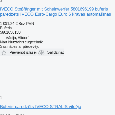
3
IVECO Stoßfänger mit Scheinwerfer 5801696199 buferis
paredzēts IVECO Euro-Cargo Euro 6 kravas automašīnas
1 091,24 €
Bez PVN
Buferis
5801696199
Vācija, Altdorf
Nart Nutzfahrzeugtechnik
Sazināties ar pārdevēju
Pievienot izlasei
Salīdzināt
1
Buferis paredzēts IVECO STRALIS vilcēja