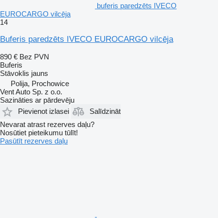
buferis paredzēts IVECO
EUROCARGO vilcēja
14
Buferis paredzēts IVECO EUROCARGO vilcēja
890 €
Bez PVN
Buferis
Stāvoklis
jauns
Polija, Prochowice
Vent Auto Sp. z o.o.
Sazināties ar pārdevēju
Pievienot izlasei
Salīdzināt
Nevarat atrast rezerves daļu?
Nosūtiet pieteikumu tūlīt!
Pasūtīt rezerves daļu