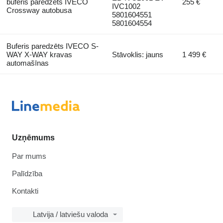
buferis paredzēts IVECO
255 €
IVC1002
Crossway autobusa
5801604551
5801604554
Buferis paredzēts IVECO S-
WAY X-WAY kravas
Stāvoklis: jauns
1 499 €
automašīnas
Uzņēmums
Par mums
Palīdzība
Kontakti
Latvija / latviešu valoda