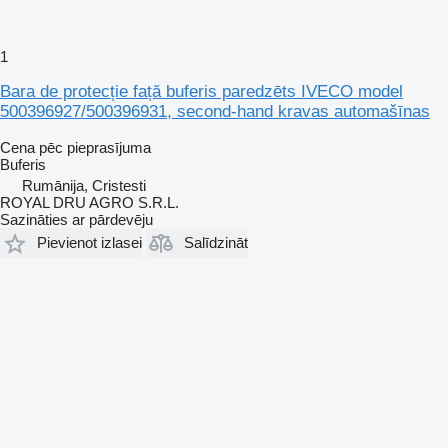
1
Bara de protecție față buferis paredzēts IVECO model
500396927/500396931, second-hand kravas automašīnas
Cena pēc pieprasījuma
Buferis
Rumānija, Cristesti
ROYAL DRU AGRO S.R.L.
Sazināties ar pārdevēju
Pievienot izlasei
Salīdzināt