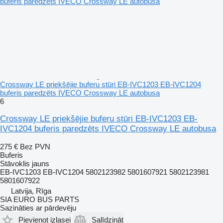
Crossway LE priekšējie buferu stūri EB-IVC1203 EB-IVC1204
buferis paredzēts IVECO Crossway LE autobusa
6
Crossway LE priekšējie buferu stūri EB-IVC1203 EB-
IVC1204 buferis paredzēts IVECO Crossway LE autobusa
275 €
Bez PVN
Buferis
Stāvoklis
jauns
EB-IVC1203 EB-IVC1204 5802123982 5801607921 5802123981
5801607922
Latvija, Rīga
SIA EURO BUS PARTS
Sazināties ar pārdevēju
Pievienot izlasei
Salīdzināt