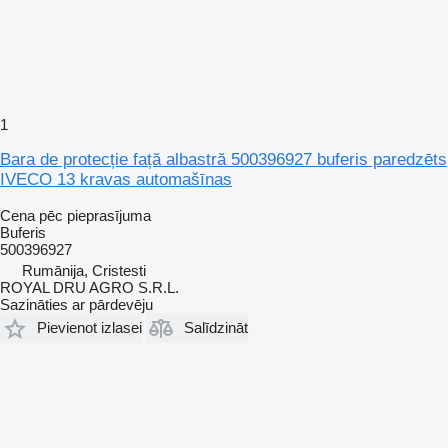
1
Bara de protecție față albastră 500396927 buferis paredzēts
IVECO 13 kravas automašīnas
Cena pēc pieprasījuma
Buferis
500396927
Rumānija, Cristesti
ROYAL DRU AGRO S.R.L.
Sazināties ar pārdevēju
Pievienot izlasei
Salīdzināt