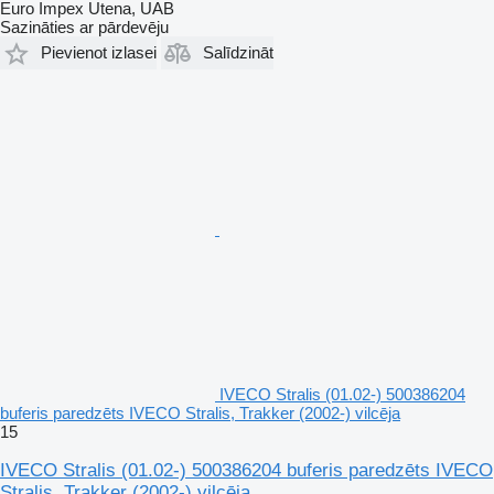
Euro Impex Utena, UAB
Sazināties ar pārdevēju
Pievienot izlasei
Salīdzināt
IVECO Stralis (01.02-) 500386204
buferis paredzēts IVECO Stralis, Trakker (2002-) vilcēja
15
IVECO Stralis (01.02-) 500386204 buferis paredzēts IVECO
Stralis, Trakker (2002-) vilcēja