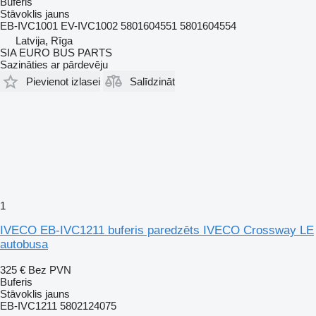
Buferis
Stāvoklis
jauns
EB-IVC1001 EV-IVC1002 5801604551 5801604554
Latvija, Rīga
SIA EURO BUS PARTS
Sazināties ar pārdevēju
Pievienot izlasei
Salīdzināt
1
IVECO EB-IVC1211 buferis paredzēts IVECO Crossway LE
autobusa
325 €
Bez PVN
Buferis
Stāvoklis
jauns
EB-IVC1211 5802124075