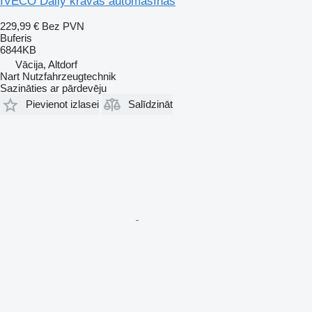
IVECO Daily kravas automašīnas
229,99 €
Bez PVN
Buferis
6844KB
Vācija, Altdorf
Nart Nutzfahrzeugtechnik
Sazināties ar pārdevēju
Pievienot izlasei
Salīdzināt