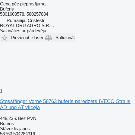
Cena pēc pieprasījuma
Buferis
5801603578, 580257884
Rumānija, Cristesti
ROYAL DRU AGRO S.R.L.
Sazināties ar pārdevēju
Pievienot izlasei
Salīdzināt
1
Stossfänger Vorne 58763 buferis paredzēts IVECO Stralis
AD und AT vilcēja
448,23 €
Bez PVN
Buferis
Stāvoklis
jauns
58763 504284316