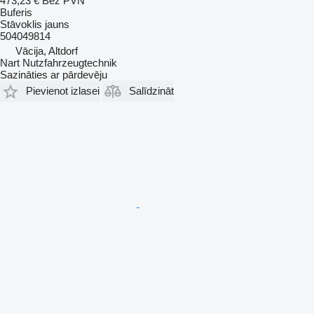
473,23 €
Bez PVN
Buferis
Stāvoklis
jauns
504049814
Vācija, Altdorf
Nart Nutzfahrzeugtechnik
Sazināties ar pārdevēju
Pievienot izlasei
Salīdzināt