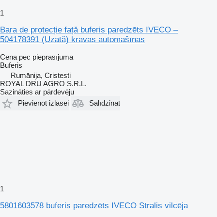
1
Bara de protecție față buferis paredzēts IVECO –
504178391 (Uzată) kravas automašīnas
Cena pēc pieprasījuma
Buferis
Rumānija, Cristesti
ROYAL DRU AGRO S.R.L.
Sazināties ar pārdevēju
Pievienot izlasei
Salīdzināt
1
5801603578 buferis paredzēts IVECO Stralis vilcēja