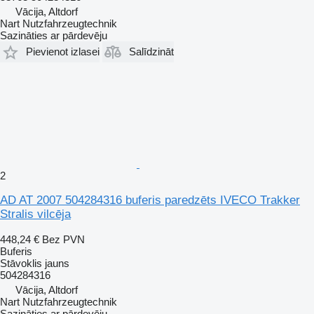
Vācija, Altdorf
Nart Nutzfahrzeugtechnik
Sazināties ar pārdevēju
Pievienot izlasei
Salīdzināt
2
AD AT 2007 504284316 buferis paredzēts IVECO Trakker
Stralis vilcēja
448,24 €
Bez PVN
Buferis
Stāvoklis
jauns
504284316
Vācija, Altdorf
Nart Nutzfahrzeugtechnik
Sazināties ar pārdevēju