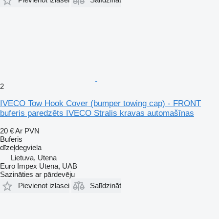
2
IVECO Tow Hook Cover (bumper towing cap) - FRONT
buferis paredzēts IVECO Stralis kravas automašīnas
20 €
Ar PVN
Buferis
dīzeļdegviela
Lietuva, Utena
Euro Impex Utena, UAB
Sazināties ar pārdevēju
Pievienot izlasei
Salīdzināt