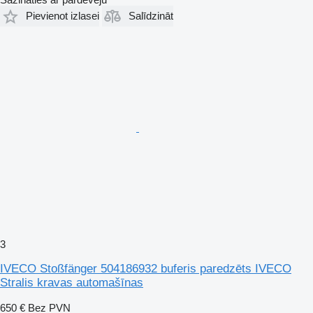
Pievienot izlasei
Salīdzināt
3
IVECO Stoßfänger 504186932 buferis paredzēts IVECO
Stralis kravas automašīnas
650 €
Bez PVN