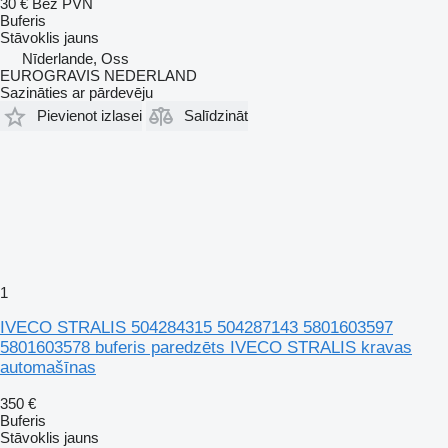
30 €
Bez PVN
Buferis
Stāvoklis
jauns
Nīderlande, Oss
EUROGRAVIS NEDERLAND
Sazināties ar pārdevēju
Pievienot izlasei
Salīdzināt
1
IVECO STRALIS 504284315 504287143 5801603597
5801603578 buferis paredzēts IVECO STRALIS kravas
automašīnas
350 €
Buferis
Stāvoklis
jauns