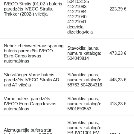
504103125
IVECO Stralis (01.02-) buferis
41221083
paredzēts IVECO Stralis,
223,39 €
41221084
Trakker (2002-) vilcēja
41221040
41221041,
degviela:
dīzeļdegviela
Nebelscheinwerferaussparung
Stāvoklis: jauns,
buferis paredzēts IVECO
numurs katalogā:
473,23 €
Euro-Cargo kravas
504049814
automašīnas
Stossfänger Vorne buferis
Stāvoklis: jauns,
paredzēts IVECO Stralis AD
numurs katalogā:
448,23 €
und AT vilcēja
58763 504284316
Vorne buferis paredzēts
Stāvoklis: jauns,
IVECO Euro-Cargo kravas
numurs katalogā:
418,23 €
automašīnas
5801690553
Stāvoklis: jauns,
numurs katalogā:
Aizmugurējie bufera stūri
EB-IVC1001 EV-