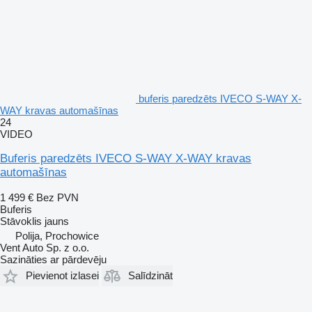
buferis paredzēts IVECO S-WAY X-
WAY kravas automašīnas
24
VIDEO
Buferis paredzēts IVECO S-WAY X-WAY kravas
automašīnas
1 499 €
Bez PVN
Buferis
Stāvoklis
jauns
Polija, Prochowice
Vent Auto Sp. z o.o.
Sazināties ar pārdevēju
Pievienot izlasei
Salīdzināt