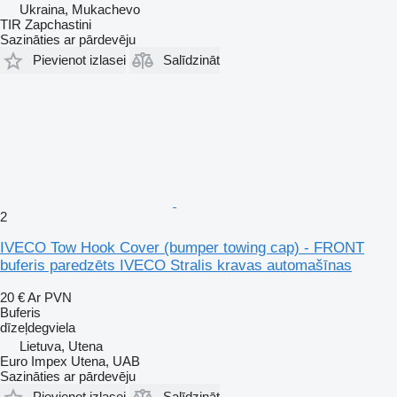
Ukraina, Mukachevo
TIR Zapchastini
Sazināties ar pārdevēju
Pievienot izlasei
Salīdzināt
2
IVECO Tow Hook Cover (bumper towing cap) - FRONT
buferis paredzēts IVECO Stralis kravas automašīnas
20 €
Ar PVN
Buferis
dīzeļdegviela
Lietuva, Utena
Euro Impex Utena, UAB
Sazināties ar pārdevēju
Pievienot izlasei
Salīdzināt