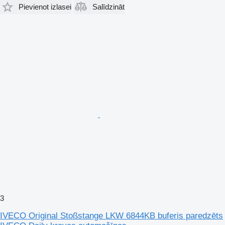
Pievienot izlasei
Salīdzināt
3
IVECO Original Stoßstange LKW 6844KB buferis paredzēts