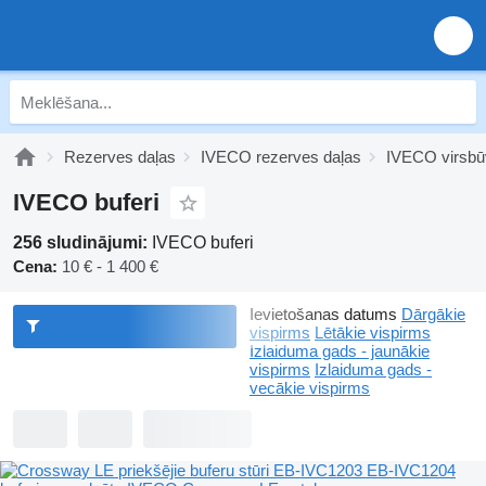
Rezerves daļas
IVECO rezerves daļas
IVECO virsbū
IVECO buferi
256 sludinājumi:
IVECO buferi
Cena:
10 € - 1 400 €
Ievietošanas datums
Dārgākie
vispirms
Lētākie vispirms
Izlaiduma gads - jaunākie
vispirms
Izlaiduma gads -
vecākie vispirms