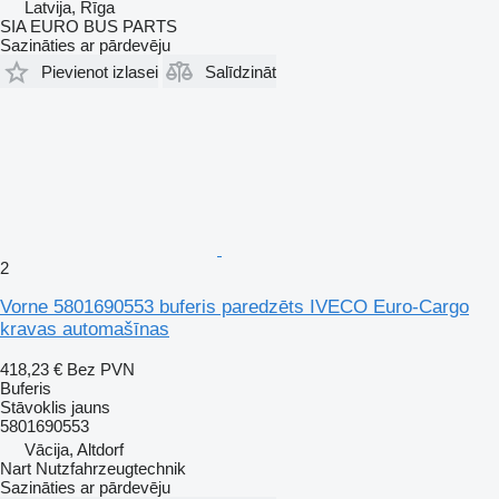
Latvija, Rīga
SIA EURO BUS PARTS
Sazināties ar pārdevēju
Pievienot izlasei
Salīdzināt
2
Vorne 5801690553 buferis paredzēts IVECO Euro-Cargo
kravas automašīnas
418,23 €
Bez PVN
Buferis
Stāvoklis
jauns
5801690553
Vācija, Altdorf
Nart Nutzfahrzeugtechnik
Sazināties ar pārdevēju