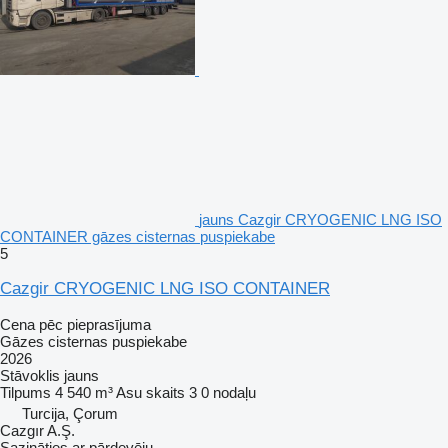
jauns Cazgir CRYOGENIC LNG ISO
CONTAINER gāzes cisternas puspiekabe
5
Cazgir CRYOGENIC LNG ISO CONTAINER
Cena pēc pieprasījuma
Gāzes cisternas puspiekabe
2026
Stāvoklis
jauns
Tilpums
4 540 m³
Asu skaits
3
0 nodaļu
Turcija, Çorum
Cazgır A.Ş.
Sazināties ar pārdevēju