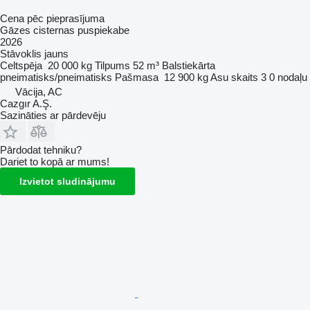
Cena pēc pieprasījuma
Gāzes cisternas puspiekabe
2026
Stāvoklis
jauns
Celtspēja
20 000 kg
Tilpums
52 m³
Balstiekārta
pneimatisks/pneimatisks
Pašmasa
12 900 kg
Asu skaits
3
0 nodaļu
Vācija, AC
Cazgır A.Ş.
Sazināties ar pārdevēju
Pārdodat tehniku?
Dariet to kopā ar mums!
Izvietot sludinājumu