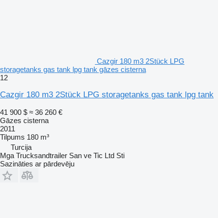
Cazgir 180 m3 2Stück LPG
storagetanks gas tank lpg tank gāzes cisterna
12
Cazgir 180 m3 2Stück LPG storagetanks gas tank lpg tank
41 900 $
≈ 36 260 €
Gāzes cisterna
2011
Tilpums
180 m³
Turcija
Mga Trucksandtrailer San ve Tic Ltd Sti
Sazināties ar pārdevēju