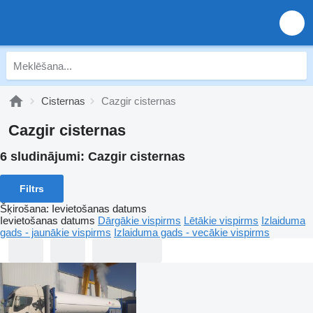
Cisternas
Cazgir cisternas
Cazgir cisternas
6 sludinājumi:
Cazgir cisternas
Filtrs
Šķirošana
:
Ievietošanas datums
Ievietošanas datums
Dārgākie vispirms
Lētākie vispirms
Izlaiduma
gads - jaunākie vispirms
Izlaiduma gads - vecākie vispirms