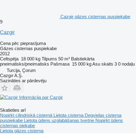
Cazgir gāzes cisternas puspiekabe
9
Cazgir
Cena pēc pieprasījuma
Gāzes cisternas puspiekabe
2012
Celtspēja
18 000 kg
Tilpums
50 m³
Balstiekārta
pneimatisks/pneimatisks
Pašmasa
15 000 kg
Asu skaits
3
0 nodaļu
Turcija, Çorum
Cazgır A.Ş.
Sazināties ar pārdevēju
Informācija par Cazgir
Skatieties arī
Nopirkt cilindriskā cisternā
Lietota cisterna
Degvielas cisterna
puspiekabe
Lietota ūdens uzglabāšanas tvertne
Nopirkt ūdens
cisternas piekabe
Lietota gāzes cisterna