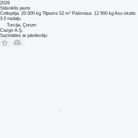
2026
Stāvoklis
jauns
Celtspēja
20 000 kg
Tilpums
52 m³
Pašmasa
12 900 kg
Asu skaits
3
0 nodaļu
Turcija, Çorum
Cazgır A.Ş.
Sazināties ar pārdevēju