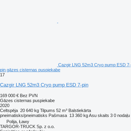
Cazgir LNG 52m3 Cryo pump ESD 7-
pin gāzes cisternas puspiekabe
17
Cazgir LNG 52m3 Cryo pump ESD 7-pin
169 000 €
Bez PVN
Gāzes cisternas puspiekabe
2020
Celtspēja
20 640 kg
Tilpums
52 m³
Balstiekārta
pneimatisks/pneimatisks
Pašmasa
13 360 kg
Asu skaits
3
0 nodaļu
Polija, Ławy
TARGOR-TRUCK Sp. z o.o.