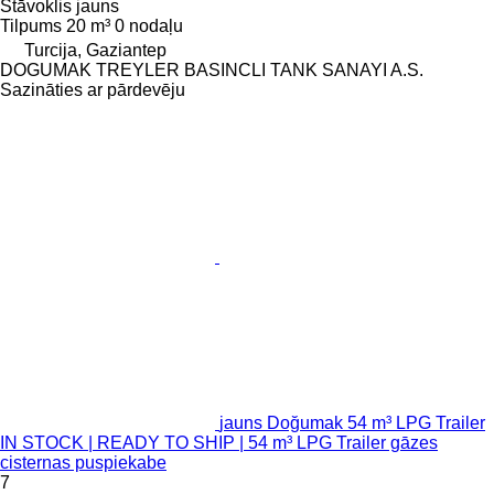
Stāvoklis
jauns
Tilpums
20 m³
0 nodaļu
Turcija, Gaziantep
DOGUMAK TREYLER BASINCLI TANK SANAYI A.S.
Sazināties ar pārdevēju
jauns Doğumak 54 m³ LPG Trailer
IN STOCK | READY TO SHIP | 54 m³ LPG Trailer gāzes
cisternas puspiekabe
7