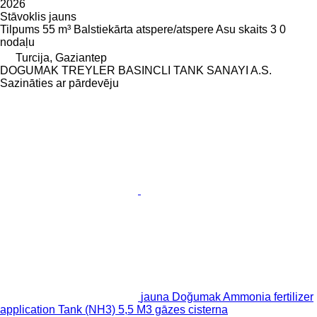
2026
Stāvoklis
jauns
Tilpums
55 m³
Balstiekārta
atspere/atspere
Asu skaits
3
0
nodaļu
Turcija, Gaziantep
DOGUMAK TREYLER BASINCLI TANK SANAYI A.S.
Sazināties ar pārdevēju
jauna Doğumak Ammonia fertilizer
application Tank (NH3) 5,5 M3 gāzes cisterna