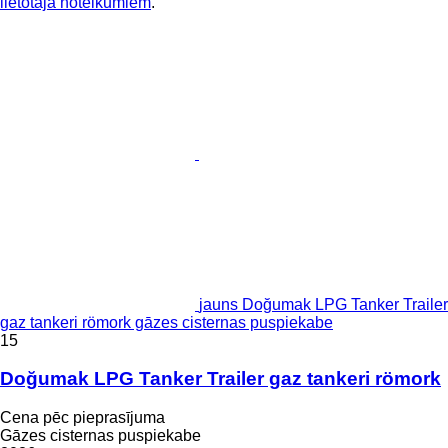
lietotāja noteikumiem
.
jauns Doğumak LPG Tanker Trailer
gaz tankeri römork gāzes cisternas puspiekabe
15
Doğumak LPG Tanker Trailer gaz tankeri römork
Cena pēc pieprasījuma
Gāzes cisternas puspiekabe