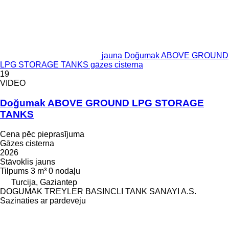
jauna Doğumak ABOVE GROUND
LPG STORAGE TANKS gāzes cisterna
19
VIDEO
Doğumak ABOVE GROUND LPG STORAGE
TANKS
Cena pēc pieprasījuma
Gāzes cisterna
2026
Stāvoklis
jauns
Tilpums
3 m³
0 nodaļu
Turcija, Gaziantep
DOGUMAK TREYLER BASINCLI TANK SANAYI A.S.
Sazināties ar pārdevēju