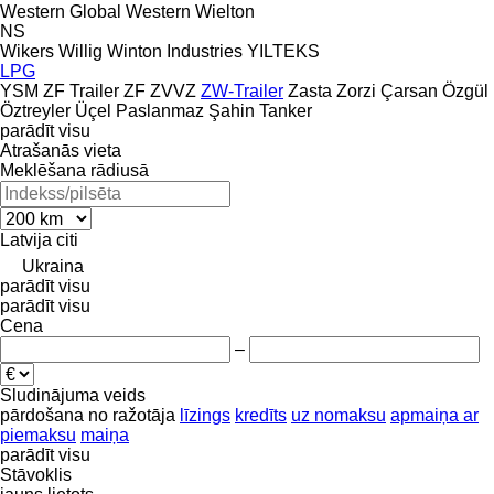
Western Global
Western
Wielton
NS
Wikers
Willig
Winton Industries
YILTEKS
LPG
YSM
ZF Trailer
ZF
ZVVZ
ZW-Trailer
Zasta
Zorzi
Çarsan
Özgül
Öztreyler
Üçel Paslanmaz
Şahin Tanker
parādīt visu
Atrašanās vieta
Meklēšana rādiusā
Latvija
citi
Ukraina
parādīt visu
parādīt visu
Cena
–
Sludinājuma veids
pārdošana
no ražotāja
līzings
kredīts
uz nomaksu
apmaiņa ar
piemaksu
maiņa
parādīt visu
Stāvoklis