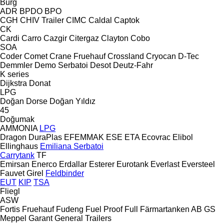
Burg
ADR
BPDO
BPO
CGH
CHIV Trailer
CIMC
Caldal
Captok
CK
Cardi
Carro
Cazgir
Citergaz
Clayton
Cobo
SOA
Coder
Comet
Crane Fruehauf
Crossland
Cryocan
D-Tec
Demmler
Demo Serbatoi
Desot
Deutz-Fahr
K series
Dijkstra
Donat
LPG
Doğan Dorse
Doğan Yıldız
45
Doğumak
AMMONIA
LPG
Dragon
DuraPlas
EFEMMAK
ESE
ETA
Ecovrac
Elibol
Ellinghaus
Emiliana Serbatoi
Carrytank
TF
Emirsan
Enerco
Erdallar
Esterer
Eurotank
Everlast
Eversteel
Fauvet Girel
Feldbinder
EUT
KIP
TSA
Fliegl
ASW
Fortis
Fruehauf
Fudeng
Fuel Proof
Full
Färmartanken AB
GS
Meppel
Garant
General Trailers