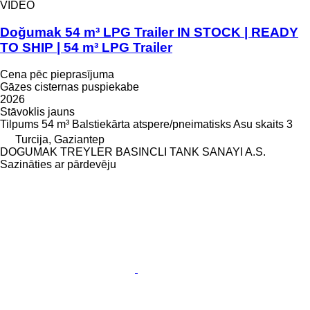
VIDEO
Doğumak 54 m³ LPG Trailer IN STOCK | READY
TO SHIP | 54 m³ LPG Trailer
Cena pēc pieprasījuma
Gāzes cisternas puspiekabe
2026
Stāvoklis
jauns
Tilpums
54 m³
Balstiekārta
atspere/pneimatisks
Asu skaits
3
Turcija, Gaziantep
DOGUMAK TREYLER BASINCLI TANK SANAYI A.S.
Sazināties ar pārdevēju