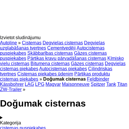
Izvietot sludinājumu
Autoline
»
Cisternas
Degvielas cisternas
Degvielas
uzglabāšanas tvertnes
Cementvedēji
Autocisternas
puspiekabes
Skābbarības cisternas
Gāzes cisternas
puspiekabes
Pārtikas kravu pārvadāšanas cisternas
Ķīmisko
vielu cisternas
Bitumena cisternas
Gāzes cisternas
Degvielas
cisternas piekabes
Autocisternas piekabes
Cilindriskas
tvertnes
Cisternas piekabes ūdenim
Pārtikas produktu
cisternas piekabes
»
Doğumak cisternas
Feldbinder
Kässbohrer
LAG
LPG
Magyar
Maisonneuve
Spitzer
Tank
Titan
ZW-Trailer
»
Doğumak cisternas
Kategorija
cisternas puspiekabes