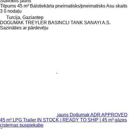
Stāvoklis
jauns
Tilpums
45 m³
Balstiekārta
pneimatisks/pneimatisks
Asu skaits
3
0 nodaļu
Turcija, Gaziantep
DOGUMAK TREYLER BASINCLI TANK SANAYI A.S.
Sazināties ar pārdevēju
jauns Doğumak ADR APPROVED
45 m³ LPG Trailer IN STOCK | READY TO SHIP | 45 m³ gāzes
cisternas puspiekabe