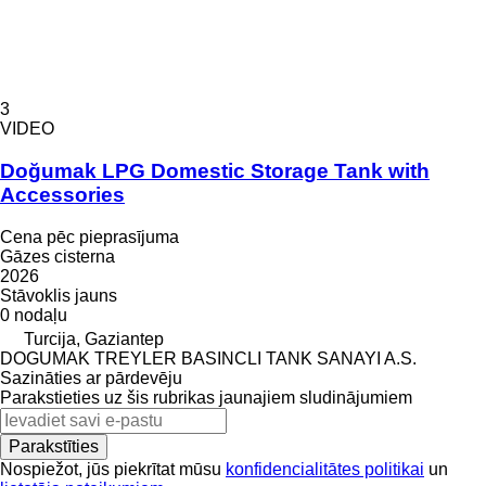
3
VIDEO
Doğumak LPG Domestic Storage Tank with
Accessories
Cena pēc pieprasījuma
Gāzes cisterna
2026
Stāvoklis
jauns
0 nodaļu
Turcija, Gaziantep
DOGUMAK TREYLER BASINCLI TANK SANAYI A.S.
Sazināties ar pārdevēju
Parakstieties uz šis rubrikas jaunajiem sludinājumiem
Parakstīties
Nospiežot, jūs piekrītat mūsu
konfidencialitātes politikai
un