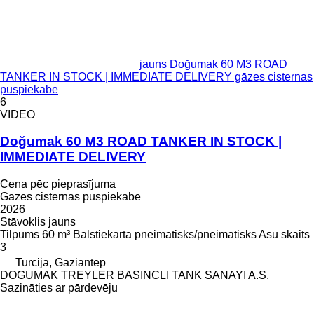
jauns Doğumak 60 M3 ROAD
TANKER IN STOCK | IMMEDIATE DELIVERY gāzes cisternas
puspiekabe
6
VIDEO
Doğumak 60 M3 ROAD TANKER IN STOCK |
IMMEDIATE DELIVERY
Cena pēc pieprasījuma
Gāzes cisternas puspiekabe
2026
Stāvoklis
jauns
Tilpums
60 m³
Balstiekārta
pneimatisks/pneimatisks
Asu skaits
3
Turcija, Gaziantep
DOGUMAK TREYLER BASINCLI TANK SANAYI A.S.
Sazināties ar pārdevēju