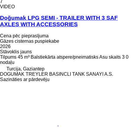
7
VIDEO
Doğumak LPG SEMI - TRAILER WITH 3 SAF
AXLES WITH ACCESSORIES
Cena pēc pieprasījuma
Gāzes cisternas puspiekabe
2026
Stāvoklis
jauns
Tilpums
45 m³
Balstiekārta
atspere/pneimatisks
Asu skaits
3
0
nodaļu
Turcija, Gaziantep
DOGUMAK TREYLER BASINCLI TANK SANAYI A.S.
Sazināties ar pārdevēju