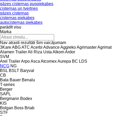
gāzes cisternas puspiekabes
cisternas un tvertnes
gāzes cisternas
cisternas piekabes
autocisternas piekabes
parādīt visu
Marka
Nav atrasti rezultāti šim vaicājumam
3Kare
ABG
ATC
Acerbi
Advance
Aggreko
Agrimaster
Agrimat
Alamen Trailer
Ali Riza Usta
Alkom
Ardor
SVM
Arel Trailer
Arpo
Asca
Atcomex
Aurepa
BC LDS
NCG
NG
BSL
BSLT
Baryval
CB
Bata
Bauer
Benalu
T-series
Berger
SAPL
Bergmann
Bodex
KIS
Bolgan
Boss
Briab
STF