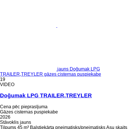
jauns Doğumak LPG
TRAILER,TREYLER gāzes cisternas puspiekabe
19
VIDEO
Doğumak LPG TRAILER,TREYLER
Cena pēc pieprasījuma
Gāzes cisternas puspiekabe
2026
Stāvoklis
jauns
Tilpums
45 m³
Balstiekārta
pneimatisks/pneimatisks
Asu skaits