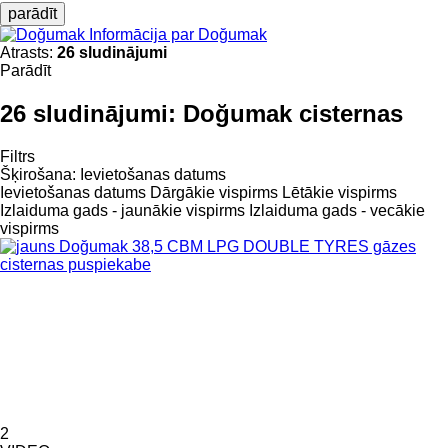
parādīt
Informācija par Doğumak
Atrasts:
26 sludinājumi
Parādīt
26 sludinājumi:
Doğumak cisternas
Filtrs
Šķirošana
:
Ievietošanas datums
Ievietošanas datums
Dārgākie vispirms
Lētākie vispirms
Izlaiduma gads - jaunākie vispirms
Izlaiduma gads - vecākie
vispirms
2