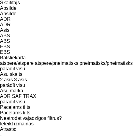
Skaitītājs
Apsilde
Apsilde
ADR
ADR
Asis
ABS
ABS
EBS
EBS
Balstiekārta
atspere/atspere
atspere/pneimatisks
pneimatisks/pneimatisks
parādīt visu
Asu skaits
2 asis
3 asis
parādīt visu
Asu marka
ADR
SAF
TRAX
parādīt visu
Paceļams tilts
Paceļams tilts
Neatrodat vajadzīgos filtrus?
Ieteikt izmaiņas
Atrasts:
-