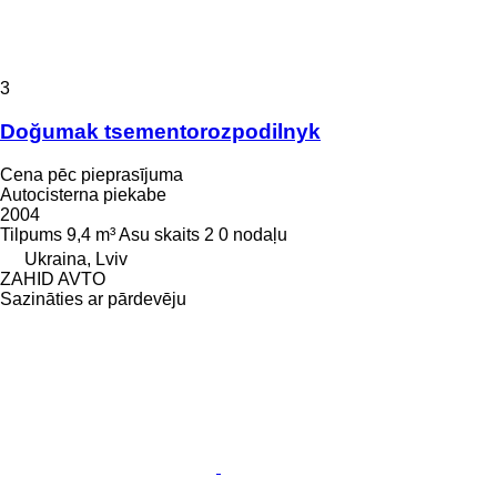
3
Doğumak tsementorozpodilnyk
Cena pēc pieprasījuma
Autocisterna piekabe
2004
Tilpums
9,4 m³
Asu skaits
2
0 nodaļu
Ukraina, Lviv
ZAHID AVTO
Sazināties ar pārdevēju