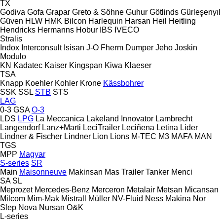
TX
Godiva
Gofa
Grapar
Greto & Söhne
Guhur
Götlinds
Gürleşenyıl
Güven
HLW
HMK Bilcon
Harlequin
Harsan
Heil
Heitling
Hendricks
Hermanns
Hobur
IBS
IVECO
Stralis
Indox
Interconsult
Isisan
J-O Fherm Dumper
Jeho
Joskin
Modulo
KN
Kadatec
Kaiser
Kingspan
Kiwa
Klaeser
TSA
Knapp
Koehler
Kohler
Krone
Kässbohrer
SSK
SSL
STB
STS
LAG
0-3
GSA
O-3
LDS
LPG
La Meccanica
Lakeland Innovator
Lambrecht
Langendorf
Lanz+Marti
LeciTrailer
Leciñena
Letina
Lider
Lindner & Fischer
Lindner
Lion
Lions
M-TEC
M3
MAFA
MAN
TGS
MPP
Magyar
S-series
SR
Main
Maisonneuve
Makinsan
Mas Trailer Tanker
Menci
SA
SL
Meprozet
Mercedes-Benz
Merceron
Metalair
Metsan
Micansan
Milcom
Mim-Mak
Mistrall
Müller
NV-Fluid
Ness Makina
Nor
Slep
Nova
Nursan
O&K
L-series