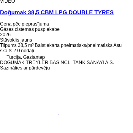
VIDEO
Doğumak 38,5 CBM LPG DOUBLE TYRES
Cena pēc pieprasījuma
Gāzes cisternas puspiekabe
2026
Stāvoklis
jauns
Tilpums
38,5 m³
Balstiekārta
pneimatisks/pneimatisks
Asu
skaits
2
0 nodaļu
Turcija, Gaziantep
DOGUMAK TREYLER BASINCLI TANK SANAYI A.S.
Sazināties ar pārdevēju