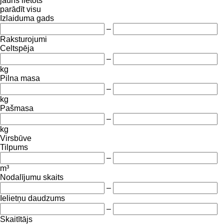
jauns
lietots
parādīt visu
Izlaiduma gads
–
Raksturojumi
Celtspēja
–
kg
Pilna masa
–
kg
Pašmasa
–
kg
Virsbūve
Tilpums
–
m³
Nodalījumu skaits
–
Ielietņu daudzums
–
Skaitītājs