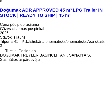
6
Doğumak ADR APPROVED 45 m³ LPG Trailer IN
STOCK | READY TO SHIP | 45 m³
Cena pēc pieprasījuma
Gāzes cisternas puspiekabe
2026
Stāvoklis
jauns
Tilpums
45 m³
Balstiekārta
pneimatisks/pneimatisks
Asu skaits
3
Turcija, Gaziantep
DOGUMAK TREYLER BASINCLI TANK SANAYI A.S.
Sazināties ar pārdevēju