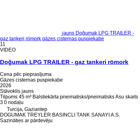
jauns Doğumak LPG TRAILER -
gaz tankeri römork gāzes cisternas puspiekabe
11
VIDEO
Doğumak LPG TRAILER - gaz tankeri römork
Cena pēc pieprasījuma
Gāzes cisternas puspiekabe
2026
Stāvoklis
jauns
Tilpums
45 m³
Balstiekārta
pneimatisks/pneimatisks
Asu skaits
3
0 nodaļu
Turcija, Gaziantep
DOGUMAK TREYLER BASINCLI TANK SANAYI A.S.
Sazināties ar pārdevēju