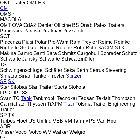
OKT Trailer
OMEPS
CM
OMSP
MACOLA
OMT
OVA
OdAZ
Oehler
Officine BS
Onab
Palex Trailers
Panissars
Parcisa
Peatmax
Pezzaioli
SCT
Piacenza
Piusi
Polar
Pro-Wam
Ram Treyler
Reime
Reinke
Righetto Serbatoi
Rigual
Robine
Rohr
Roth
SACIM
STK
Makina
Samro
Santi
Sara
Schmitz Cargobull
Schrader
Schutz
Schwarte Jansky
Schwarte
Schwarzmüller
TS
Schwingenschlögel
Schäfer
Seka
Serin
Serrus
Sievering
Simatra
Sinan Tanker-Treyler
Spitzer
SF
SK
Star Silobas
Star Trailer
Starta
Stokota
LPG
OPL 38
Svan
TC
Tank
Tankmobil
Tecnokar
Tedsan
Tekfalt
Thompson
Carmichael
Thyssen
TiAPM
Titan
Tolsma
Trailer Engineering
Trailor
SP
TX
Turbos Hoet
US
Unifrig
VEB
VM Tarm
VPS
Van Hool
ADR
Visser
Vocol
Volvo
WM
Walker
Welgro
97