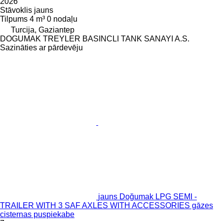
2026
Stāvoklis
jauns
Tilpums
4 m³
0 nodaļu
Turcija, Gaziantep
DOGUMAK TREYLER BASINCLI TANK SANAYI A.S.
Sazināties ar pārdevēju
jauns Doğumak LPG SEMI -
TRAILER WITH 3 SAF AXLES WITH ACCESSORIES gāzes
cisternas puspiekabe