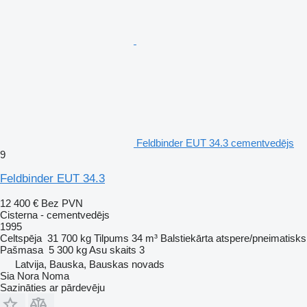
Feldbinder EUT 34.3 cementvedējs
9
Feldbinder EUT 34.3
12 400 €
Bez PVN
Cisterna - cementvedējs
1995
Celtspēja
31 700 kg
Tilpums
34 m³
Balstiekārta
atspere/pneimatisks
Pašmasa
5 300 kg
Asu skaits
3
Latvija, Bauska, Bauskas novads
Sia Nora Noma
Sazināties ar pārdevēju