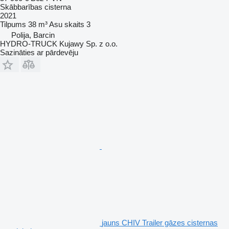
Skābbarības cisterna
2021
Tilpums
38 m³
Asu skaits
3
Polija, Barcin
HYDRO-TRUCK Kujawy Sp. z o.o.
Sazināties ar pārdevēju
jauns CHIV Trailer gāzes cisternas