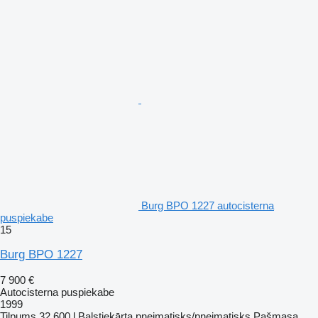
Burg BPO 1227 autocisterna
puspiekabe
15
Burg BPO 1227
7 900 €
Autocisterna puspiekabe
1999
Tilpums
32 600 l
Balstiekārta
pneimatisks/pneimatisks
Pašmasa