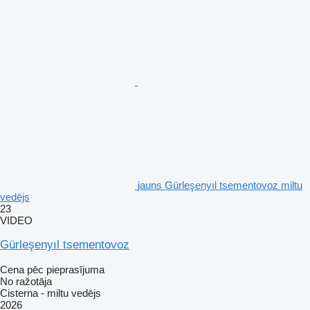
jauns Gürleşenyıl tsementovoz miltu
vedējs
23
VIDEO
Gürleşenyıl tsementovoz
Cena pēc pieprasījuma
No ražotāja
Cisterna - miltu vedējs
2026