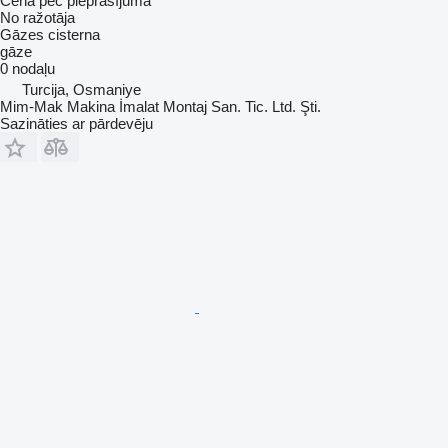
Cena pēc pieprasījuma
No ražotāja
Gāzes cisterna
gāze
0 nodaļu
Turcija, Osmaniye
Mim-Mak Makina İmalat Montaj San. Tic. Ltd. Şti.
Sazināties ar pārdevēju