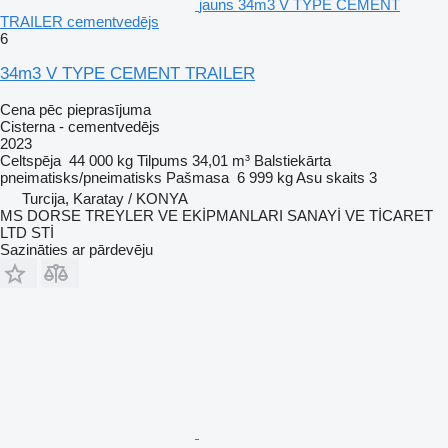
jauns 34m3 V TYPE CEMENT
TRAILER cementvedējs
6
34m3 V TYPE CEMENT TRAILER
Cena pēc pieprasījuma
Cisterna - cementvedējs
2023
Celtspēja
44 000 kg
Tilpums
34,01 m³
Balstiekārta
pneimatisks/pneimatisks
Pašmasa
6 999 kg
Asu skaits
3
Turcija, Karatay / KONYA
MS DORSE TREYLER VE EKİPMANLARI SANAYİ VE TİCARET
LTD STİ
Sazināties ar pārdevēju