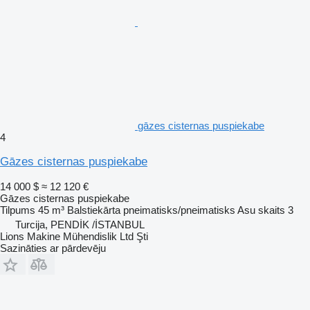
gāzes cisternas puspiekabe
4
Gāzes cisternas puspiekabe
14 000 $
≈ 12 120 €
Gāzes cisternas puspiekabe
Tilpums
45 m³
Balstiekārta
pneimatisks/pneimatisks
Asu skaits
3
Turcija, PENDİK /İSTANBUL
Lions Makine Mühendislik Ltd Şti
Sazināties ar pārdevēju