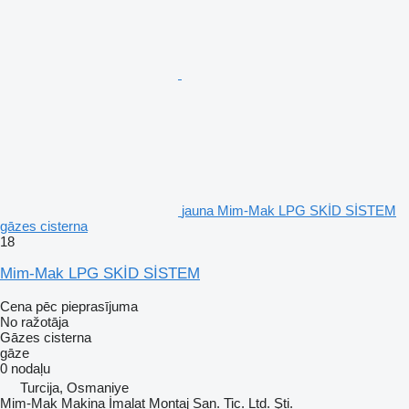
jauna Mim-Mak LPG SKİD SİSTEM
gāzes cisterna
18
Mim-Mak LPG SKİD SİSTEM
Cena pēc pieprasījuma
No ražotāja
Gāzes cisterna
gāze
0 nodaļu
Turcija, Osmaniye
Mim-Mak Makina İmalat Montaj San. Tic. Ltd. Şti.