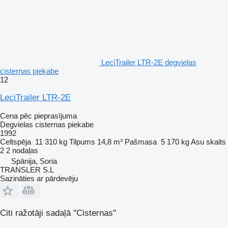
LeciTrailer LTR-2E degvielas
cisternas piekabe
12
LeciTrailer LTR-2E
Cena pēc pieprasījuma
Degvielas cisternas piekabe
1992
Celtspēja
11 310 kg
Tilpums
14,8 m³
Pašmasa
5 170 kg
Asu skaits
2
2 nodaļas
Spānija, Soria
TRANSLER S.L
Sazināties ar pārdevēju
Citi ražotāji sadaļā "Cisternas"