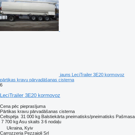
jauns LeciTrailer 3E20 kormovoz
pārtikas kravu pārvadāšanas cisterna
6
LeciTrailer 3E20 kormovoz
Cena pēc pieprasījuma
Pārtikas kravu pārvadāšanas cisterna
Celtspēja
31 000 kg
Balstiekārta
pneimatisks/pneimatisks
Pašmasa
7 700 kg
Asu skaits
3
6 nodaļu
Ukraina, Kyiv
Carrozzeria Pezzaioli Srl