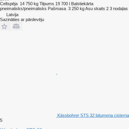
Celtspēja
14 750 kg
Tilpums
19 700 l
Balstiekārta
pneimatisks/pneimatisks
Pašmasa
3 250 kg
Asu skaits
2
3 nodaļas
Latvija
Sazināties ar pārdevēju
Kässbohrer STS 32 bitumena cisterna
5