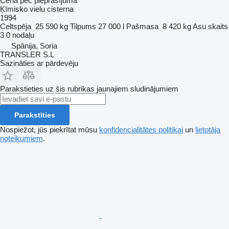
Cena pēc pieprasījuma
Ķīmisko vielu cisterna
1994
Celtspēja
25 590 kg
Tilpums
27 000 l
Pašmasa
8 420 kg
Asu skaits
3
0 nodaļu
Spānija, Soria
TRANSLER S.L
Sazināties ar pārdevēju
Parakstieties uz šis rubrikas jaunajiem sludinājumiem
Parakstīties
Nospiežot, jūs piekrītat mūsu
konfidencialitātes politikai
un
lietotāja
noteikumiem
.