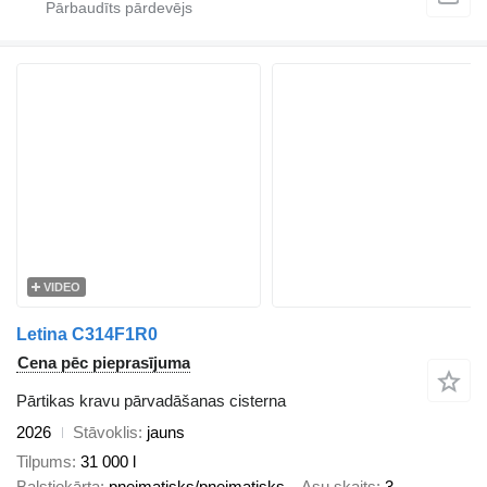
VIDEO
Letina C314F1R0
Cena pēc pieprasījuma
Pārtikas kravu pārvadāšanas cisterna
2026
Stāvoklis
jauns
Tilpums
31 000 l
Balstiekārta
pneimatisks/pneimatisks
Asu skaits
3