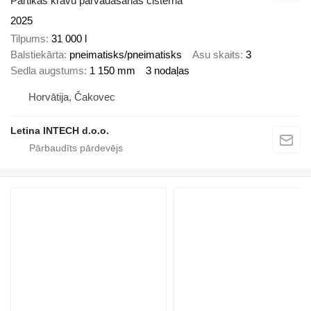
Pārtikas kravu pārvadāšanas cisterna
2025
Tilpums
31 000 l
Balstiekārta
pneimatisks/pneimatisks
Asu skaits
3
Sedla augstums
1 150 mm
3 nodaļas
Horvātija, Čakovec
Letina INTECH d.o.o.