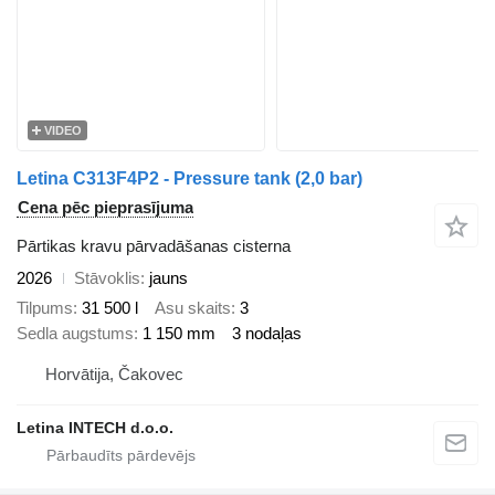
VIDEO
Letina C313F4P2 - Pressure tank (2,0 bar)
Cena pēc pieprasījuma
Pārtikas kravu pārvadāšanas cisterna
2026
Stāvoklis
jauns
Tilpums
31 500 l
Asu skaits
3
Sedla augstums
1 150 mm
3 nodaļas
Horvātija, Čakovec
Letina INTECH d.o.o.