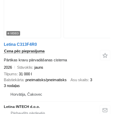
VIDEO
Letina C313F4R0
Cena pēc pieprasījuma
Pārtikas kravu pārvadāšanas cisterna
2026
Stāvoklis
jauns
Tilpums
31 000 l
Balstiekārta
pneimatisks/pneimatisks
Asu skaits
3
3 nodaļas
Horvātija, Čakovec
Letina INTECH d.o.o.