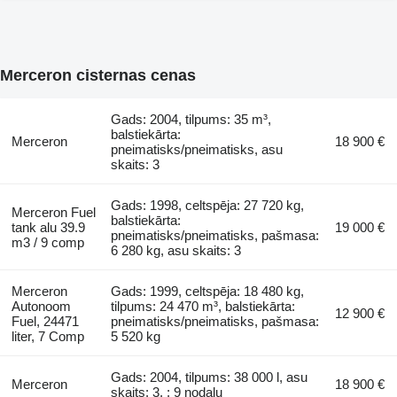
Merceron cisternas cenas
Gads: 2004, tilpums: 35 m³,
balstiekārta:
Merceron
18 900 €
pneimatisks/pneimatisks, asu
skaits: 3
Gads: 1998, celtspēja: 27 720 kg,
Merceron Fuel
balstiekārta:
tank alu 39.9
19 000 €
pneimatisks/pneimatisks, pašmasa:
m3 / 9 comp
6 280 kg, asu skaits: 3
Merceron
Gads: 1999, celtspēja: 18 480 kg,
Autonoom
tilpums: 24 470 m³, balstiekārta:
12 900 €
Fuel, 24471
pneimatisks/pneimatisks, pašmasa:
liter, 7 Comp
5 520 kg
Gads: 2004, tilpums: 38 000 l, asu
Merceron
18 900 €
skaits: 3, : 9 nodaļu