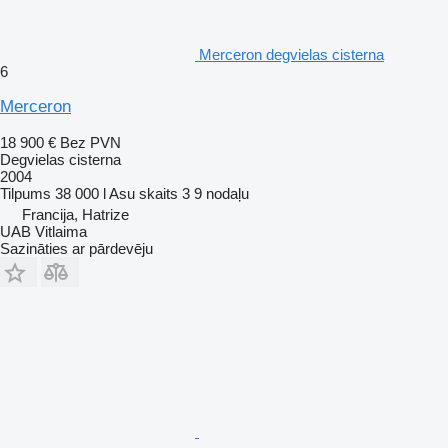
Merceron degvielas cisterna
6
Merceron
18 900 €
Bez PVN
Degvielas cisterna
2004
Tilpums
38 000 l
Asu skaits
3
9 nodaļu
Francija, Hatrize
UAB Vitlaima
Sazināties ar pārdevēju