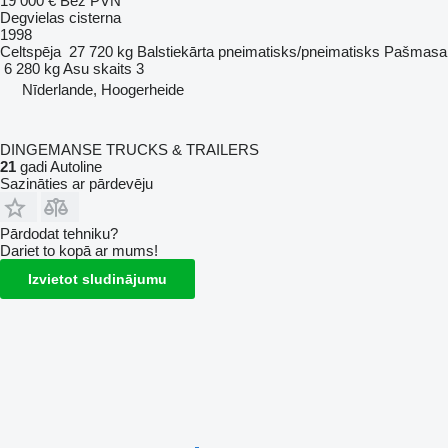
19 000 €
Bez PVN
Degvielas cisterna
1998
Celtspēja
27 720 kg
Balstiekārta
pneimatisks/pneimatisks
Pašmasa
6 280 kg
Asu skaits
3
Nīderlande, Hoogerheide
DINGEMANSE TRUCKS & TRAILERS
21
gadi Autoline
Sazināties ar pārdevēju
Pārdodat tehniku?
Dariet to kopā ar mums!
Izvietot sludinājumu