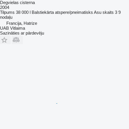
Degvielas cisterna
2004
Tilpums
38 000 l
Balstiekārta
atspere/pneimatisks
Asu skaits
3
9
nodaļu
Francija, Hatrize
UAB Vitlaima
Sazināties ar pārdevēju