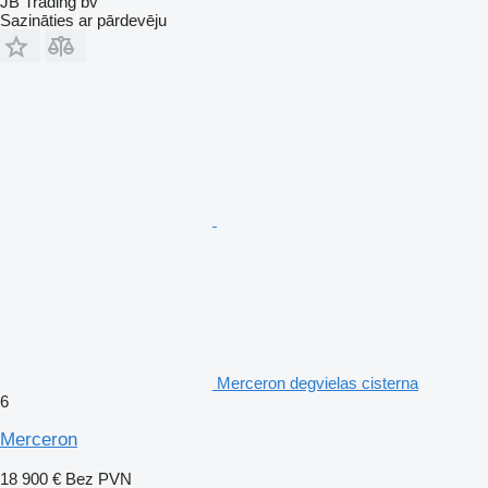
JB Trading bv
Sazināties ar pārdevēju
Merceron degvielas cisterna
6
Merceron
18 900 €
Bez PVN