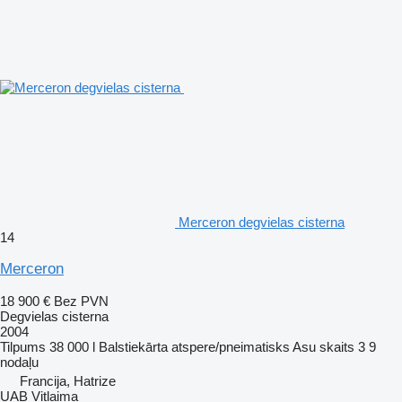
Merceron degvielas cisterna
14
Merceron
18 900 €
Bez PVN
Degvielas cisterna
2004
Tilpums
38 000 l
Balstiekārta
atspere/pneimatisks
Asu skaits
3
9
nodaļu
Francija, Hatrize
UAB Vitlaima