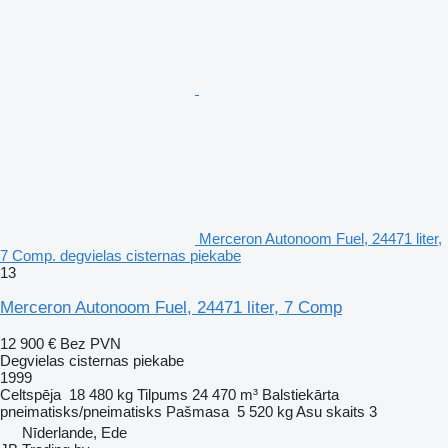
Merceron Autonoom Fuel, 24471 liter,
7 Comp. degvielas cisternas piekabe
13
Merceron Autonoom Fuel, 24471 liter, 7 Comp
12 900 €
Bez PVN
Degvielas cisternas piekabe
1999
Celtspēja
18 480 kg
Tilpums
24 470 m³
Balstiekārta
pneimatisks/pneimatisks
Pašmasa
5 520 kg
Asu skaits
3
Nīderlande, Ede