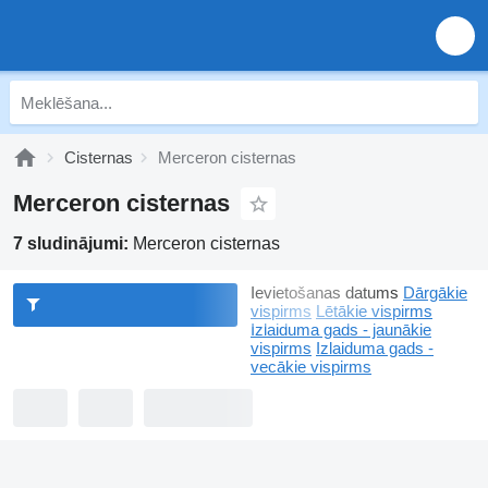
Cisternas
Merceron cisternas
Merceron cisternas
7 sludinājumi:
Merceron cisternas
Ievietošanas datums
Dārgākie
vispirms
Lētākie vispirms
Izlaiduma gads - jaunākie
vispirms
Izlaiduma gads -
vecākie vispirms