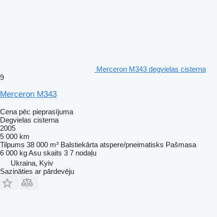
Merceron M343 degvielas cisterna
9
Merceron M343
Cena pēc pieprasījuma
Degvielas cisterna
2005
5 000 km
Tilpums
38 000 m³
Balstiekārta
atspere/pneimatisks
Pašmasa
6 000 kg
Asu skaits
3
7 nodaļu
Ukraina, Kyiv
Sazināties ar pārdevēju