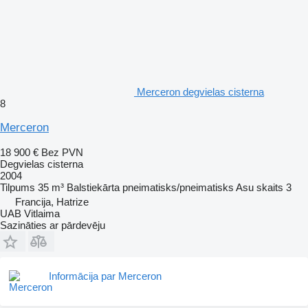
Merceron degvielas cisterna
8
Merceron
18 900 €
Bez PVN
Degvielas cisterna
2004
Tilpums
35 m³
Balstiekārta
pneimatisks/pneimatisks
Asu skaits
3
Francija, Hatrize
UAB Vitlaima
Sazināties ar pārdevēju
Informācija par Merceron