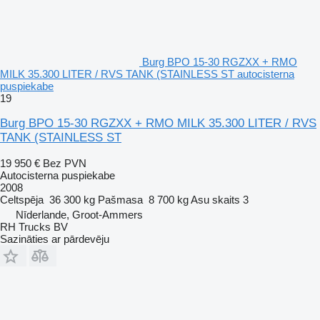
Burg BPO 15-30 RGZXX + RMO
MILK 35.300 LITER / RVS TANK (STAINLESS ST autocisterna
puspiekabe
19
Burg BPO 15-30 RGZXX + RMO MILK 35.300 LITER / RVS
TANK (STAINLESS ST
19 950 €
Bez PVN
Autocisterna puspiekabe
2008
Celtspēja
36 300 kg
Pašmasa
8 700 kg
Asu skaits
3
Nīderlande, Groot-Ammers
RH Trucks BV
Sazināties ar pārdevēju