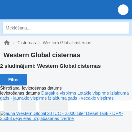
Cisternas
Western Global cisternas
Western Global cisternas
2 sludinājumi:
Western Global cisternas
Filtrs
Šķirošana
:
Ievietošanas datums
Ievietošanas datums
Dārgākie vispirms
Lētākie vispirms
Izlaiduma
gads - jaunākie vispirms
Izlaiduma gads - vecākie vispirms