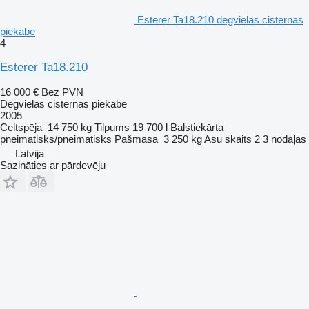
Esterer Ta18.210 degvielas cisternas
piekabe
4
Esterer Ta18.210
16 000 €
Bez PVN
Degvielas cisternas piekabe
2005
Celtspēja
14 750 kg
Tilpums
19 700 l
Balstiekārta
pneimatisks/pneimatisks
Pašmasa
3 250 kg
Asu skaits
2
3 nodaļas
Latvija
Sazināties ar pārdevēju