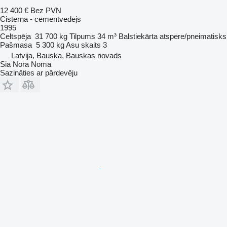
12 400 €
Bez PVN
Cisterna - cementvedējs
1995
Celtspēja
31 700 kg
Tilpums
34 m³
Balstiekārta
atspere/pneimatisks
Pašmasa
5 300 kg
Asu skaits
3
Latvija, Bauska, Bauskas novads
Sia Nora Noma
Sazināties ar pārdevēju