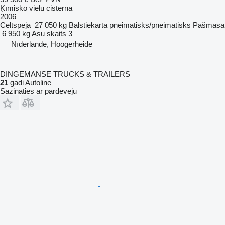
Ķīmisko vielu cisterna
2006
Celtspēja
27 050 kg
Balstiekārta
pneimatisks/pneimatisks
Pašmasa
6 950 kg
Asu skaits
3
Nīderlande, Hoogerheide
DINGEMANSE TRUCKS & TRAILERS
21
gadi Autoline
Sazināties ar pārdevēju