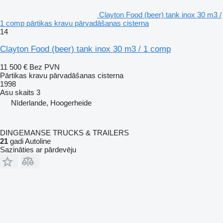
Clayton Food (beer) tank inox 30 m3 /
1 comp pārtikas kravu pārvadāšanas cisterna
14
Clayton Food (beer) tank inox 30 m3 / 1 comp
11 500 €
Bez PVN
Pārtikas kravu pārvadāšanas cisterna
1998
Asu skaits
3
Nīderlande, Hoogerheide
DINGEMANSE TRUCKS & TRAILERS
21
gadi Autoline
Sazināties ar pārdevēju