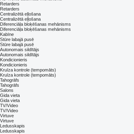
Retarders
Retarders
Centralizētā eļļošana
Centralizētā eļļošana
Diferenciāļa bloķēšanas mehānisms
Diferenciāļa bloķēšanas mehānisms
Kabīne
Stūre labajā pusē
Stūre labajā pusē
Autonomais sildītājs
Autonomais sildītājs
Kondicionieris
Kondicionieris
Kruīza kontrole (tempomāts)
Kruīza kontrole (tempomāts)
Tahogrāfs
Tahogrāfs
Salons
Gida vieta
Gida vieta
TV/Video
TV/Video
Virtuve
Virtuve
Ledusskapis
Ledusskapis