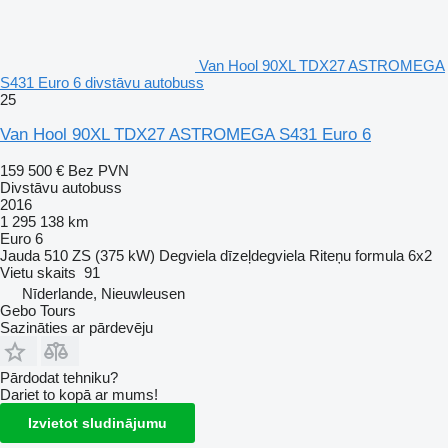
Van Hool 90XL TDX27 ASTROMEGA
S431 Euro 6 divstāvu autobuss
25
Van Hool 90XL TDX27 ASTROMEGA S431 Euro 6
159 500 €
Bez PVN
Divstāvu autobuss
2016
1 295 138 km
Euro 6
Jauda
510 ZS (375 kW)
Degviela
dīzeļdegviela
Riteņu formula
6x2
Vietu skaits
91
Nīderlande, Nieuwleusen
Gebo Tours
Sazināties ar pārdevēju
Pārdodat tehniku?
Dariet to kopā ar mums!
Izvietot sludinājumu