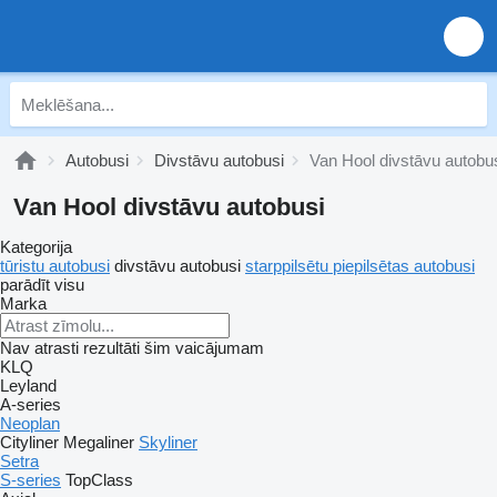
Autobusi
Divstāvu autobusi
Van Hool divstāvu autobu
Van Hool divstāvu autobusi
Kategorija
tūristu autobusi
divstāvu autobusi
starppilsētu piepilsētas autobusi
parādīt visu
Marka
Nav atrasti rezultāti šim vaicājumam
KLQ
Leyland
A-series
Neoplan
Cityliner
Megaliner
Skyliner
Setra
S-series
TopClass