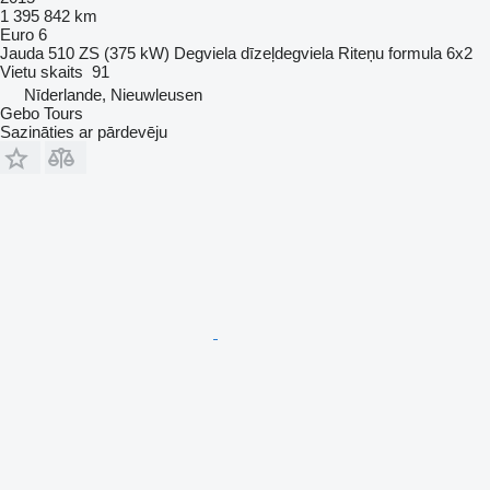
1 395 842 km
Euro 6
Jauda
510 ZS (375 kW)
Degviela
dīzeļdegviela
Riteņu formula
6x2
Vietu skaits
91
Nīderlande, Nieuwleusen
Gebo Tours
Sazināties ar pārdevēju