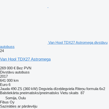
Van Hool TDX27 Astromega divstāvu
autobuss
24
Van Hool TDX27 Astromega
269 000 €
Bez PVN
Divstāvu autobuss
2017
641 000 km
Euro 6
Jauda
490 ZS (360 kW)
Degviela
dīzeļdegviela
Riteņu formula
6x2
Balstiekārta
pneimatisks/pneimatisks
Vietu skaits
87
Somija, Oulu
Fibus Oy
Sazināties ar pārdevēju