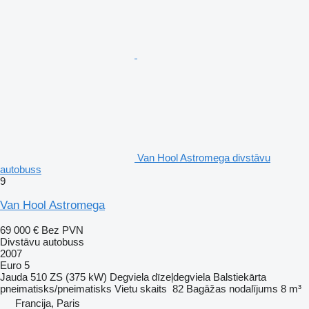
Van Hool Astromega divstāvu
autobuss
9
Van Hool Astromega
69 000 €
Bez PVN
Divstāvu autobuss
2007
Euro 5
Jauda
510 ZS (375 kW)
Degviela
dīzeļdegviela
Balstiekārta
pneimatisks/pneimatisks
Vietu skaits
82
Bagāžas nodalījums
8 m³
Francija, Paris