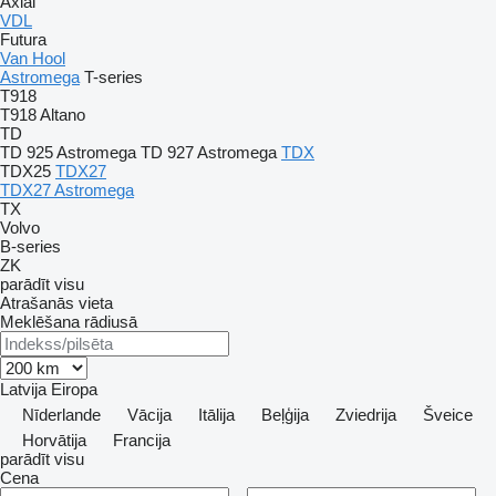
Axial
VDL
Futura
Van Hool
Astromega
T-series
T918
T918 Altano
TD
TD 925 Astromega
TD 927 Astromega
TDX
TDX25
TDX27
TDX27 Astromega
TX
Volvo
B-series
ZK
parādīt visu
Atrašanās vieta
Meklēšana rādiusā
Latvija
Eiropa
Nīderlande
Vācija
Itālija
Beļģija
Zviedrija
Šveice
Horvātija
Francija
parādīt visu
Cena