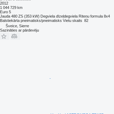
2012
1 044 729 km
Euro 5
Jauda
480 ZS (353 kW)
Degviela
dīzeļdegviela
Riteņu formula
8x4
Balstiekārta
pneimatisks/pneimatisks
Vietu skaits
82
Šveice, Sierre
Sazināties ar pārdevēju