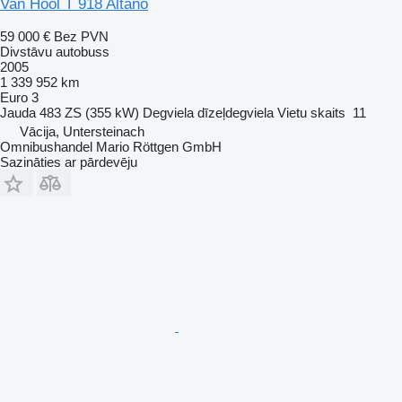
Van Hool T 918 Altano
59 000 €
Bez PVN
Divstāvu autobuss
2005
1 339 952 km
Euro 3
Jauda
483 ZS (355 kW)
Degviela
dīzeļdegviela
Vietu skaits
11
Vācija, Untersteinach
Omnibushandel Mario Röttgen GmbH
Sazināties ar pārdevēju