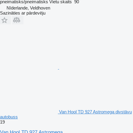
pneimatisks/pneimatisks
Vietu skaits
90
Nīderlande, Veldhoven
Sazināties ar pārdevēju
Van Hool TD 927 Astromega divstāvu
autobuss
19
Van Hool TD 927 Astromega