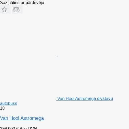
Sazināties ar pārdevēju
Van Hool Astromega divstāvu
autobuss
18
Van Hool Astromega
299 000 €
Bez PVN