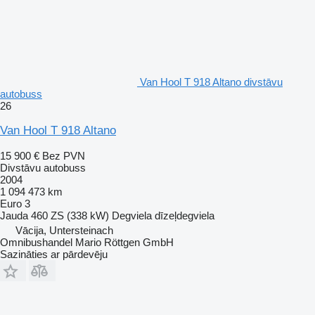
Van Hool T 918 Altano divstāvu
autobuss
26
Van Hool T 918 Altano
15 900 €
Bez PVN
Divstāvu autobuss
2004
1 094 473 km
Euro 3
Jauda
460 ZS (338 kW)
Degviela
dīzeļdegviela
Vācija, Untersteinach
Omnibushandel Mario Röttgen GmbH
Sazināties ar pārdevēju