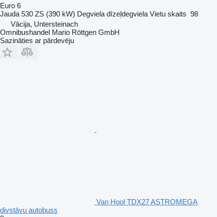
Euro 6
Jauda
530 ZS (390 kW)
Degviela
dīzeļdegviela
Vietu skaits
98
Vācija, Untersteinach
Omnibushandel Mario Röttgen GmbH
Sazināties ar pārdevēju
Van Hool TDX27 ASTROMEGA
divstāvu autobuss