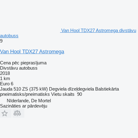
Van Hool TDX27 Astromega divstāvu
autobuss
9
Van Hool TDX27 Astromega
Cena pēc pieprasījuma
Divstāvu autobuss
2018
1 km
Euro 6
Jauda
510 ZS (375 kW)
Degviela
dīzeļdegviela
Balstiekārta
pneimatisks/pneimatisks
Vietu skaits
90
Nīderlande, De Mortel
Sazināties ar pārdevēju