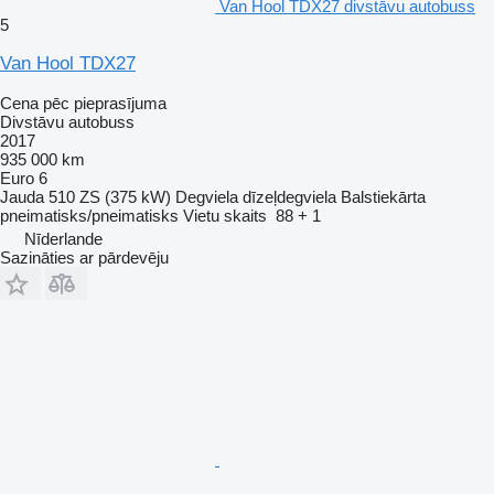
Van Hool TDX27 divstāvu autobuss
5
Van Hool TDX27
Cena pēc pieprasījuma
Divstāvu autobuss
2017
935 000 km
Euro 6
Jauda
510 ZS (375 kW)
Degviela
dīzeļdegviela
Balstiekārta
pneimatisks/pneimatisks
Vietu skaits
88 + 1
Nīderlande
Sazināties ar pārdevēju