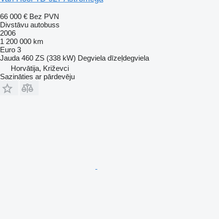
66 000 €
Bez PVN
Divstāvu autobuss
2006
1 200 000 km
Euro 3
Jauda
460 ZS (338 kW)
Degviela
dīzeļdegviela
Horvātija, Križevci
Sazināties ar pārdevēju