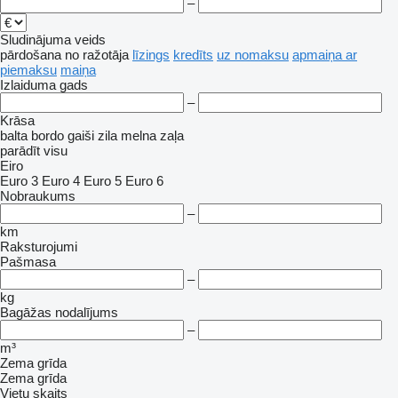
–
Sludinājuma veids
pārdošana
no ražotāja
līzings
kredīts
uz nomaksu
apmaiņa ar
piemaksu
maiņa
Izlaiduma gads
–
Krāsa
balta
bordo
gaiši zila
melna
zaļa
parādīt visu
Eiro
Euro 3
Euro 4
Euro 5
Euro 6
Nobraukums
–
km
Raksturojumi
Pašmasa
–
kg
Bagāžas nodalījums
–
m³
Zema grīda
Zema grīda
Vietu skaits