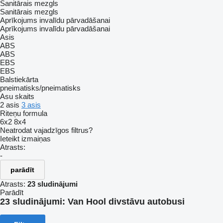
Sanitārais mezgls
Sanitārais mezgls
Aprīkojums invalīdu pārvadāšanai
Aprīkojums invalīdu pārvadāšanai
Asis
ABS
ABS
EBS
EBS
Balstiekārta
pneimatisks/pneimatisks
Asu skaits
2 asis
3 asis
Riteņu formula
6x2
8x4
Neatrodat vajadzīgos filtrus?
Ieteikt izmaiņas
Atrasts:
-
parādīt
Atrasts:
23 sludinājumi
Parādīt
23 sludinājumi:
Van Hool divstāvu autobusi