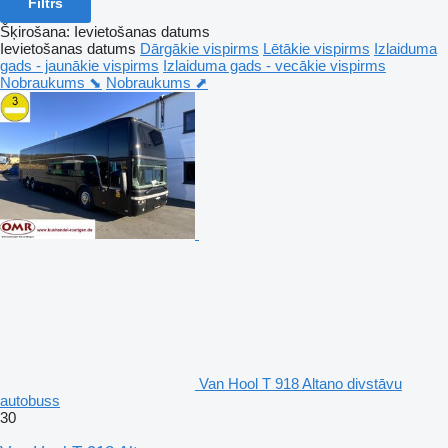
Filtrs
Šķirošana
:
Ievietošanas datums
Ievietošanas datums
Dārgākie vispirms
Lētākie vispirms
Izlaiduma
gads - jaunākie vispirms
Izlaiduma gads - vecākie vispirms
Nobraukums ⬊
Nobraukums ⬈
Van Hool T 918 Altano divstāvu
autobuss
30