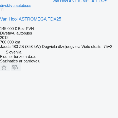
Van Hool ASTROMEGA TDX25
divstāvu autobuss
11
Van Hool ASTROMEGA TDX25
145 000 €
Bez PVN
Divstāvu autobuss
2012
760 000 km
Jauda
480 ZS (353 kW)
Degviela
dīzeļdegviela
Vietu skaits
75+2
Slovēnija
Flucher turizem d.o.o
Sazināties ar pārdevēju