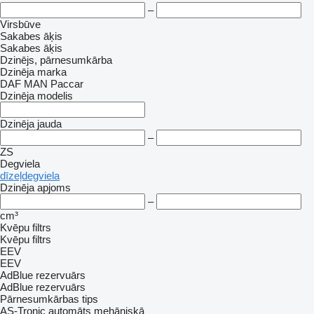
–
Virsbūve
Sakabes āķis
Sakabes āķis
Dzinējs, pārnesumkārba
Dzinēja marka
DAF
MAN
Paccar
Dzinēja modelis
Dzinēja jauda
–
ZS
Degviela
dīzeļdegviela
Dzinēja apjoms
–
cm³
Kvēpu filtrs
Kvēpu filtrs
EEV
EEV
AdBlue rezervuārs
AdBlue rezervuārs
Pārnesumkārbas tips
AS-Tronic
automāts
mehāniskā