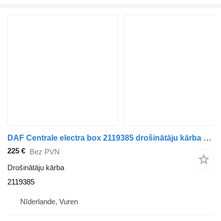
DAF Centrale electra box 2119385 drošinātāju kārba paredzēts kravas automašīnas
225 €
Bez PVN
Drošinātāju kārba
2119385
Nīderlande, Vuren