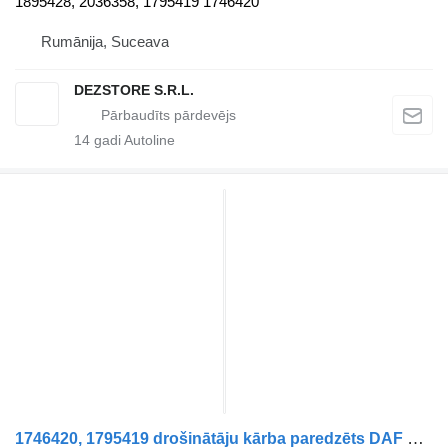
1895428, 2036358, 1795419 1746420
Rumānija, Suceava
DEZSTORE S.R.L.
14
gadi Autoline
1746420, 1795419 drošinātāju kārba paredzēts DAF XF105 vilcēja