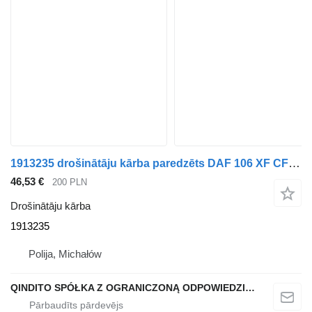
1913235 drošinātāju kārba paredzēts DAF 106 XF CF kravas automašīnas
46,53 €
200 PLN
Drošinātāju kārba
1913235
Polija, Michałów
QINDITO SPÓŁKA Z OGRANICZONĄ ODPOWIEDZIALNOŚCIĄ