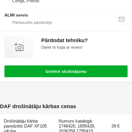
Čehija, Přerov
ALMI servis
Pārdodat tehniku?
Dariet to kopā ar mums!
Izvietot sludinājumu
DAF drošinātāju kārbas cenas
Drošinātāju kārba
Numurs katalogā:
paredzēts DAF XF105
1746420, 1895428,
39 €
vilcēja
2036358 1795419