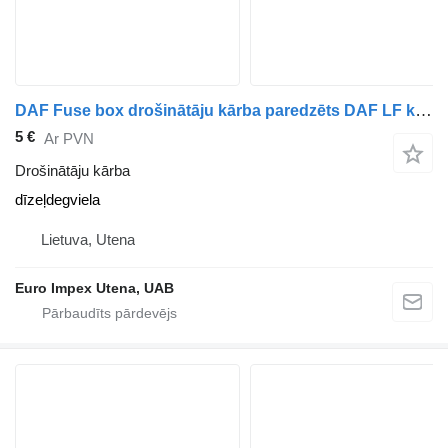
DAF Fuse box drošinātāju kārba paredzēts DAF LF kravas automašīnas
5 €
Ar PVN
Drošinātāju kārba
dīzeļdegviela
Lietuva, Utena
Euro Impex Utena, UAB