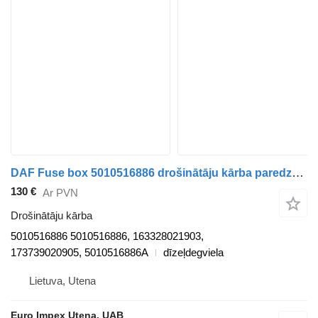
DAF Fuse box 5010516886 drošinātāju kārba paredzēts DAF LF kravas automašīnas
130 €
Ar PVN
Drošinātāju kārba
5010516886 5010516886, 163328021903,
173739020905, 5010516886A
dīzeļdegviela
Lietuva, Utena
Euro Impex Utena, UAB