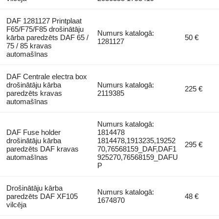
DAF 1281127 Printplaat
F65/F75/F85 drošinātāju
Numurs katalogā:
kārba paredzēts DAF 65 /
50 €
1281127
75 / 85 kravas
automašīnas
DAF Centrale electra box
drošinātāju kārba
Numurs katalogā:
225 €
paredzēts kravas
2119385
automašīnas
Numurs katalogā:
DAF Fuse holder
1814478
drošinātāju kārba
1814478,1913235,19252
295 €
paredzēts DAF kravas
70,76568159_DAF,DAF1
automašīnas
925270,76568159_DAFU
P
Drošinātāju kārba
Numurs katalogā:
paredzēts DAF XF105
48 €
1674870
vilcēja