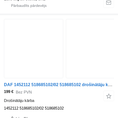
DAF 1452112 518685102/02 518685102 drošinātāju kārba paredzēts DAF 95 XF vilcēja
199 €
Bez PVN
Drošinātāju kārba
1452112 518685102/02 518685102