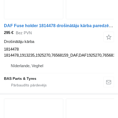
DAF Fuse holder 1814478 drošinātāju kārba paredzēts DAF kravas automašīnas
295 €
Bez PVN
Drošinātāju kārba
1814478
1814478,1913235,1925270,76568159_DAF,DAF1925270,765681
Nīderlande, Veghel
BAS Parts & Tyres