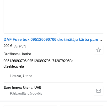
DAF Fuse box 095126090706 drošinātāju kārba paredzēts DAF LF kravas automašīnas
200 €
Ar PVN
Drošinātāju kārba
095126090706 095126090706, 7420792050a
dīzeļdegviela
Lietuva, Utena
Euro Impex Utena, UAB