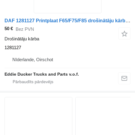
DAF 1281127 Printplaat F65/F75/F85 drošinātāju kārba paredzēts DAF 65 / 75 / 85 kravas automašīnas
50 €
Bez PVN
Drošinātāju kārba
1281127
Nīderlande, Oirschot
Eddie Ducker Trucks and Parts v.o.f.