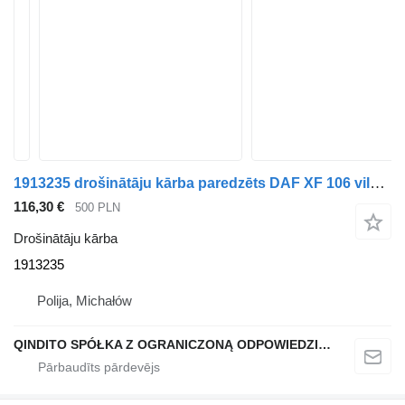
1913235 drošinātāju kārba paredzēts DAF XF 106 vilcēja
116,30 €
500 PLN
Drošinātāju kārba
1913235
Polija, Michałów
QINDITO SPÓŁKA Z OGRANICZONĄ ODPOWIEDZIALNOŚCIĄ