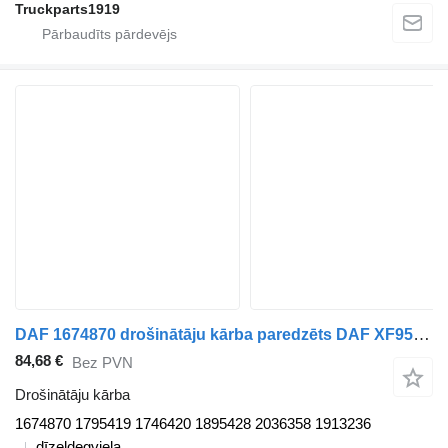
Truckparts1919
DAF 1674870 drošinātāju kārba paredzēts DAF XF95, XF105 (2001-2014) vilcēja
84,68 €
Bez PVN
Drošinātāju kārba
1674870 1795419 1746420 1895428 2036358 1913236
dīzeļdegviela