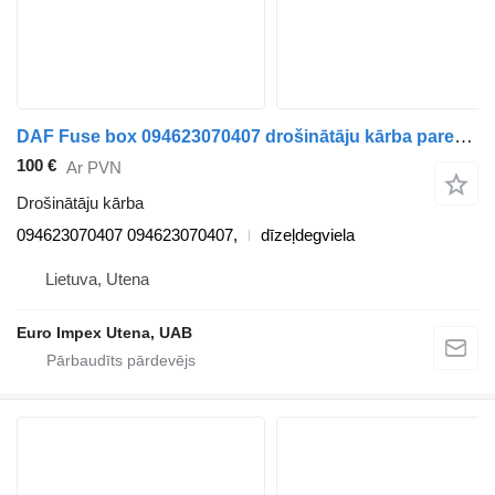
DAF Fuse box 094623070407 drošinātāju kārba paredzēts DAF LF kravas automašīnas
100 €
Ar PVN
Drošinātāju kārba
094623070407 094623070407,
dīzeļdegviela
Lietuva, Utena
Euro Impex Utena, UAB