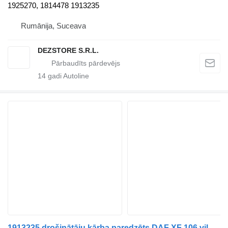
1925270, 1814478 1913235
Rumānija, Suceava
DEZSTORE S.R.L.
14
gadi Autoline
1913235 drošinātāju kārba paredzēts DAF XF 106 vilcēja