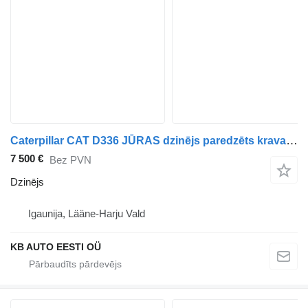
Caterpillar CAT D336 JŪRAS dzinējs paredzēts kravas automašīnas
7 500 €
Bez PVN
Dzinējs
Igaunija, Lääne-Harju Vald
KB AUTO EESTI OÜ