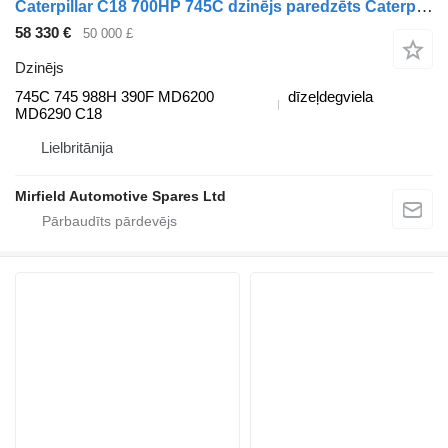
Caterpillar C18 700HP 745C dzinējs paredzēts Caterpillar 745C 988H 390F DE500 MD600 MD6200 kravas automašīnas
58 330 €
50 000 £
Dzinējs
745C 745 988H 390F MD6200
dīzeļdegviela
MD6290 C18
Lielbritānija
Mirfield Automotive Spares Ltd