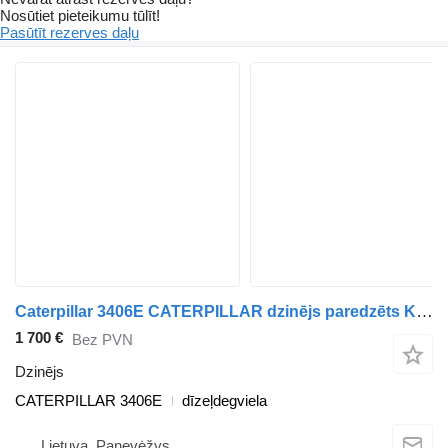
Nosūtiet pieteikumu tūlīt!
Pasūtīt rezerves daļu
Caterpillar 3406E CATERPILLAR dzinējs paredzēts Kenworth T2000 kravas automašīnas
1 700 €
Bez PVN
Dzinējs
CATERPILLAR 3406E
dīzeļdegviela
Lietuva, Panevėžys