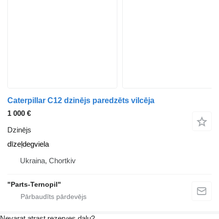
Caterpillar C12 dzinējs paredzēts vilcēja
1 000 €
Dzinējs
dīzeļdegviela
Ukraina, Chortkiv
"Parts-Ternopil"
Nevarat atrast rezerves daļu?