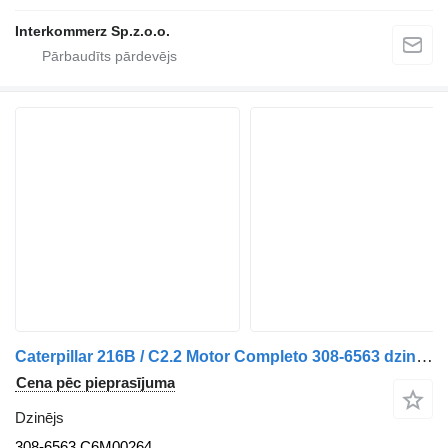
Interkommerz Sp.z.o.o.
Caterpillar 216B / C2.2 Motor Completo 308-6563 dzinējs paredzēts Caterpillar kravas automašīnas
Cena pēc pieprasījuma
Dzinējs
308-6563 C6M00264