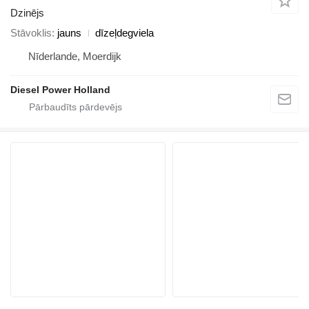
Dzinējs
Stāvoklis
jauns
dīzeļdegviela
Nīderlande, Moerdijk
Diesel Power Holland