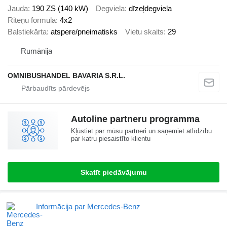
Jauda
190 ZS (140 kW)
Degviela
dīzeļdegviela
Riteņu formula
4x2
Balstiekārta
atspere/pneimatisks
Vietu skaits
29
Rumānija
OMNIBUSHANDEL BAVARIA S.R.L.
Autoline partneru programma
Kļūstiet par mūsu partneri un saņemiet atlīdzību
par katru piesaistīto klientu
Skatīt piedāvājumu
Informācija par Mercedes-Benz