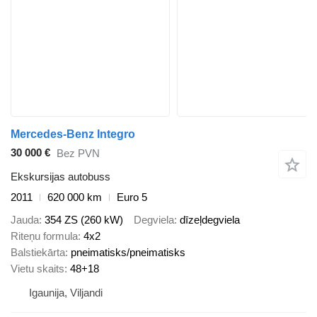
Mercedes-Benz Integro
30 000 €
Bez PVN
Ekskursijas autobuss
2011
620 000 km
Euro 5
Jauda
354 ZS (260 kW)
Degviela
dīzeļdegviela
Riteņu formula
4x2
Balstiekārta
pneimatisks/pneimatisks
Vietu skaits
48+18
Igaunija, Viljandi