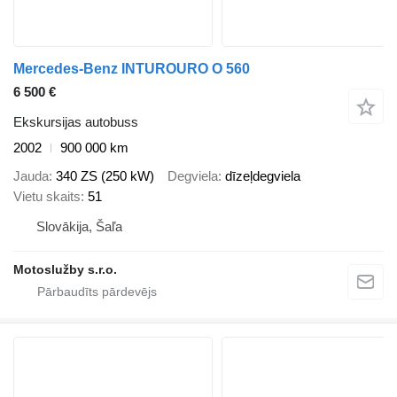
Mercedes-Benz INTUROURO O 560
6 500 €
Ekskursijas autobuss
2002
900 000 km
Jauda
340 ZS (250 kW)
Degviela
dīzeļdegviela
Vietu skaits
51
Slovākija, Šaľa
Motoslužby s.r.o.