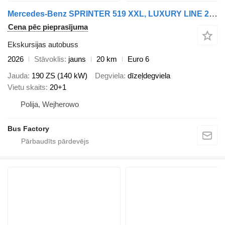
Mercedes-Benz SPRINTER 519 XXL, LUXURY LINE 20+1 !
Cena pēc pieprasījuma
Ekskursijas autobuss
2026
Stāvoklis
jauns
20 km
Euro 6
Jauda
190 ZS (140 kW)
Degviela
dīzeļdegviela
Vietu skaits
20+1
Polija, Wejherowo
Bus Factory