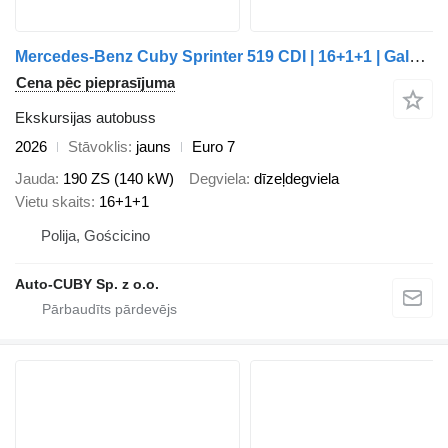
Mercedes-Benz Cuby Sprinter 519 CDI | 16+1+1 | Galaxy ceiling | Deepened boot
Cena pēc pieprasījuma
Ekskursijas autobuss
2026
Stāvoklis
jauns
Euro 7
Jauda
190 ZS (140 kW)
Degviela
dīzeļdegviela
Vietu skaits
16+1+1
Polija, Gościcino
Auto-CUBY Sp. z o.o.