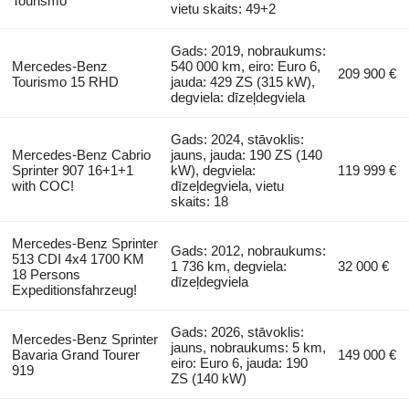
Tourismo
vietu skaits: 49+2
Gads: 2019, nobraukums:
Mercedes-Benz
540 000 km, eiro: Euro 6,
209 900 €
Tourismo 15 RHD
jauda: 429 ZS (315 kW),
degviela: dīzeļdegviela
Gads: 2024, stāvoklis:
Mercedes-Benz Cabrio
jauns, jauda: 190 ZS (140
Sprinter 907 16+1+1
kW), degviela:
119 999 €
with COC!
dīzeļdegviela, vietu
skaits: 18
Mercedes-Benz Sprinter
Gads: 2012, nobraukums:
513 CDI 4x4 1700 KM
1 736 km, degviela:
32 000 €
18 Persons
dīzeļdegviela
Expeditionsfahrzeug!
Gads: 2026, stāvoklis:
Mercedes-Benz Sprinter
jauns, nobraukums: 5 km,
Bavaria Grand Tourer
149 000 €
eiro: Euro 6, jauda: 190
919
ZS (140 kW)