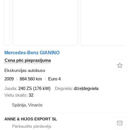
Mercedes-Benz GIANINO
Cena pēc pieprasījuma
Ekskursijas autobuss
2009
884 560 km
Euro 4
Jauda
240 ZS (176 kW)
Degviela
dīzeļdegviela
Vietu skaits
32
Spānija, Vinaròs
ANNE & HIJOS EXPORT SL