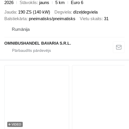
2026
Stāvoklis
jauns
5 km
Euro 6
Jauda
190 ZS (140 kW)
Degviela
dīzeļdegviela
Balstiekārta
pneimatisks/pneimatisks
Vietu skaits
31
Rumānija
OMNIBUSHANDEL BAVARIA S.R.L.
VIDEO