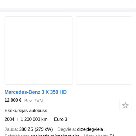
Mercedes-Benz 3 X 350 HD
12 900 €
Bez PVN
Ekskursijas autobuss
2004
1 200 000 km
Euro 3
Jauda
380 ZS (279 kW)
Degviela
dīzeļdegviela