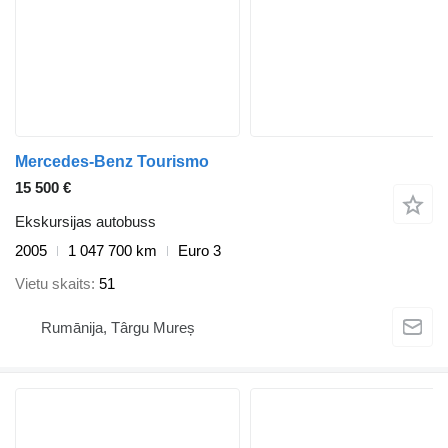
Mercedes-Benz Tourismo
15 500 €
Ekskursijas autobuss
2005
1 047 700 km
Euro 3
Vietu skaits
51
Rumānija, Târgu Mureș