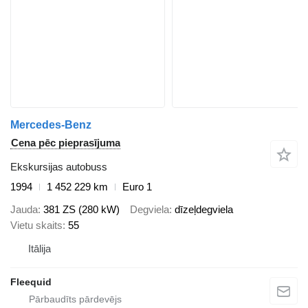
Mercedes-Benz
Cena pēc pieprasījuma
Ekskursijas autobuss
1994
1 452 229 km
Euro 1
Jauda
381 ZS (280 kW)
Degviela
dīzeļdegviela
Vietu skaits
55
Itālija
Fleequid