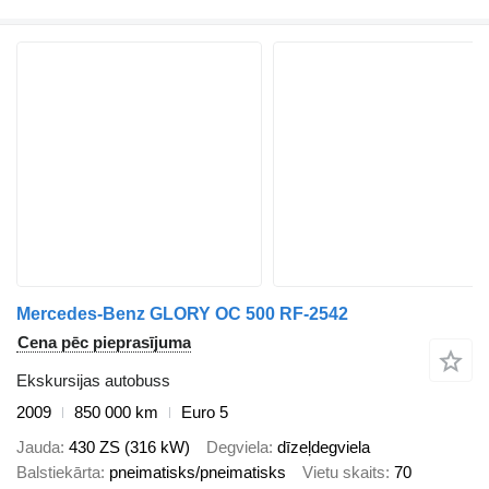
Mercedes-Benz GLORY OC 500 RF-2542
Cena pēc pieprasījuma
Ekskursijas autobuss
2009
850 000 km
Euro 5
Jauda
430 ZS (316 kW)
Degviela
dīzeļdegviela
Balstiekārta
pneimatisks/pneimatisks
Vietu skaits
70