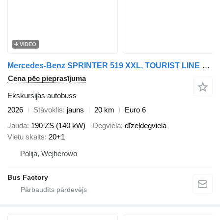
VIDEO
Mercedes-Benz SPRINTER 519 XXL, TOURIST LINE 20+1 !
Cena pēc pieprasījuma
Ekskursijas autobuss
2026
Stāvoklis
jauns
20 km
Euro 6
Jauda
190 ZS (140 kW)
Degviela
dīzeļdegviela
Vietu skaits
20+1
Polija, Wejherowo
Bus Factory