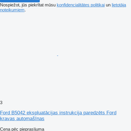
Nospiežot, jūs piekrītat mūsu
konfidencialitātes politikai
un
lietotāja
noteikumiem
.
3
Ford B5042 ekspluatācijas instrukcija paredzēts Ford
kravas automašīnas
Cena pēc pieprasījuma