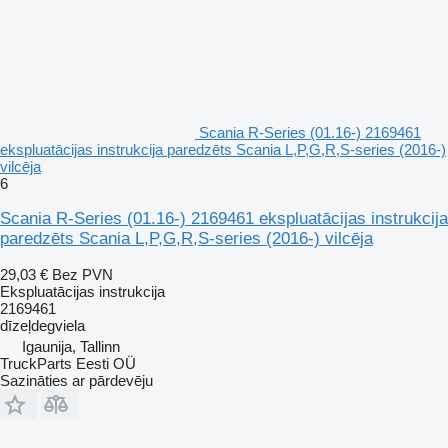
Scania R-Series (01.16-) 2169461
ekspluatācijas instrukcija paredzēts Scania L,P,G,R,S-series (2016-)
vilcēja
6
Scania R-Series (01.16-) 2169461 ekspluatācijas instrukcija
paredzēts Scania L,P,G,R,S-series (2016-) vilcēja
29,03 €
Bez PVN
Ekspluatācijas instrukcija
2169461
dīzeļdegviela
Igaunija, Tallinn
TruckParts Eesti OÜ
Sazināties ar pārdevēju