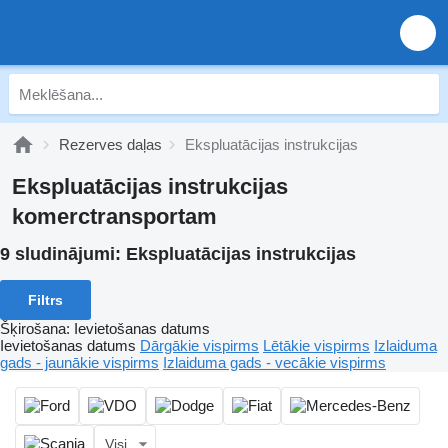
Rezerves daļas
Ekspluatācijas instrukcijas
Ekspluatācijas instrukcijas
komerctransportam
9 sludinājumi:
Ekspluatācijas instrukcijas
Filtrs
Šķirošana
:
Ievietošanas datums
Ievietošanas datums
Dārgākie vispirms
Lētākie vispirms
Izlaiduma
gads - jaunākie vispirms
Izlaiduma gads - vecākie vispirms
Visi