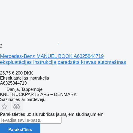
2
Mercedes-Benz MANUEL BOOK A6325844719
ekspluatācijas instrukcija paredzēts kravas automašīnas
26,75 €
200 DKK
Ekspluatācijas instrukcija
A6325844719
Dānija, Tappernøje
KNL TRUCKPARTS APS – DENMARK
Sazināties ar pārdevēju
Parakstieties uz šis rubrikas jaunajiem sludinājumiem
Parakstīties