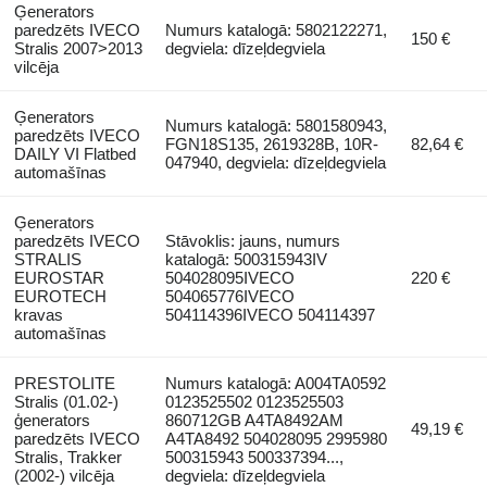
Ģenerators
paredzēts IVECO
Numurs katalogā: 5802122271,
150 €
Stralis 2007>2013
degviela: dīzeļdegviela
vilcēja
Ģenerators
Numurs katalogā: 5801580943,
paredzēts IVECO
FGN18S135, 2619328B, 10R-
82,64 €
DAILY VI Flatbed
047940, degviela: dīzeļdegviela
automašīnas
Ģenerators
paredzēts IVECO
Stāvoklis: jauns, numurs
STRALIS
katalogā: 500315943IV
EUROSTAR
504028095IVECO
220 €
EUROTECH
504065776IVECO
kravas
504114396IVECO 504114397
automašīnas
PRESTOLITE
Numurs katalogā: A004TA0592
Stralis (01.02-)
0123525502 0123525503
ģenerators
860712GB A4TA8492AM
49,19 €
paredzēts IVECO
A4TA8492 504028095 2995980
Stralis, Trakker
500315943 500337394...,
(2002-) vilcēja
degviela: dīzeļdegviela