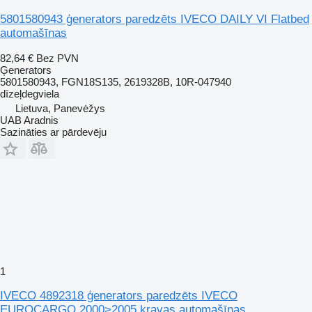
5801580943 ģenerators paredzēts IVECO DAILY VI Flatbed
automašīnas
82,64 €
Bez PVN
Ģenerators
5801580943, FGN18S135, 2619328B, 10R-047940
dīzeļdegviela
Lietuva, Panevėžys
UAB Aradnis
Sazināties ar pārdevēju
1
IVECO 4892318 ģenerators paredzēts IVECO
EUROCARGO 2000>2005 kravas automašīnas