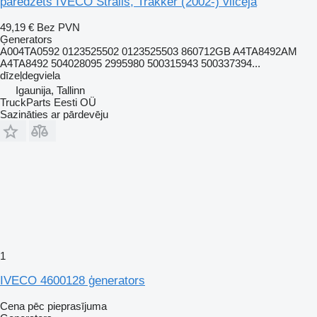
paredzēts IVECO Stralis, Trakker (2002-) vilcēja
49,19 €
Bez PVN
Ģenerators
A004TA0592 0123525502 0123525503 860712GB A4TA8492AM
A4TA8492 504028095 2995980 500315943 500337394...
dīzeļdegviela
Igaunija, Tallinn
TruckParts Eesti OÜ
Sazināties ar pārdevēju
1
IVECO 4600128 ģenerators
Cena pēc pieprasījuma