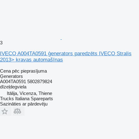
3
IVECO A004TA0591 ģenerators paredzēts IVECO Stralis
2013> kravas automašīnas
Cena pēc pieprasījuma
Ģenerators
A004TA0591 5802879824
dīzeļdegviela
Itālija, Vicenza, Thiene
Trucks Italiana Spareparts
Sazināties ar pārdevēju