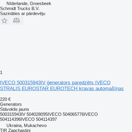
Nīderlande, Groesbeek
Schmidt Trucks B.V.
Sazināties ar pārdevēju
1
IVECO 500315943IV ģenerators paredzēts IVECO
STRALIS EUROSTAR EUROTECH kravas automašīnas
220 €
Ģenerators
Stāvoklis
jauns
500315943IV 504028095IVECO 504065776IVECO
504114396IVECO 504114397
Ukraina, Mukachevo
TIR Zapchastini