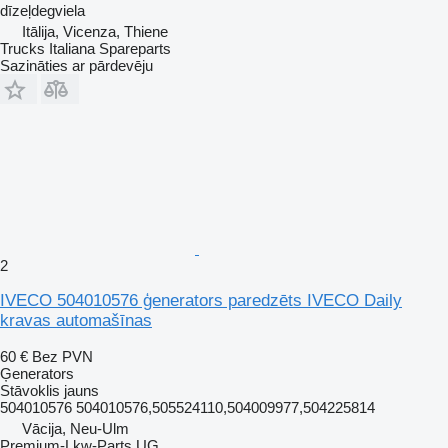
dīzeļdegviela
Itālija, Vicenza, Thiene
Trucks Italiana Spareparts
Sazināties ar pārdevēju
2
IVECO 504010576 ģenerators paredzēts IVECO Daily
kravas automašīnas
60 €
Bez PVN
Ģenerators
Stāvoklis
jauns
504010576 504010576,505524110,504009977,504225814
Vācija, Neu-Ulm
Premium-Lkw-Parts UG