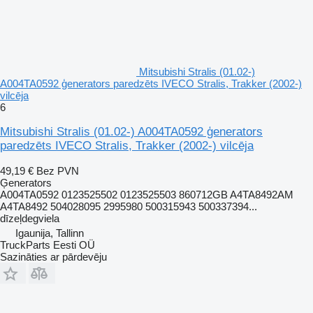
Mitsubishi Stralis (01.02-)
A004TA0592 ģenerators paredzēts IVECO Stralis, Trakker (2002-)
vilcēja
6
Mitsubishi Stralis (01.02-) A004TA0592 ģenerators
paredzēts IVECO Stralis, Trakker (2002-) vilcēja
49,19 €
Bez PVN
Ģenerators
A004TA0592 0123525502 0123525503 860712GB A4TA8492AM
A4TA8492 504028095 2995980 500315943 500337394...
dīzeļdegviela
Igaunija, Tallinn
TruckParts Eesti OÜ
Sazināties ar pārdevēju