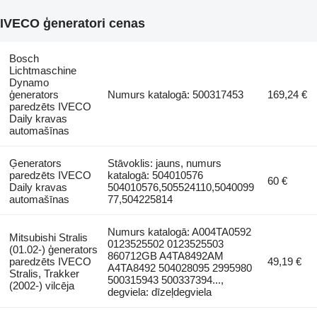
IVECO ģeneratori cenas
Bosch
Lichtmaschine
Dynamo
ģenerators
Numurs katalogā: 500317453
169,24 €
paredzēts IVECO
Daily kravas
automašīnas
Ģenerators
Stāvoklis: jauns, numurs
paredzēts IVECO
katalogā: 504010576
60 €
Daily kravas
504010576,505524110,5040099
automašīnas
77,504225814
Numurs katalogā: A004TA0592
Mitsubishi Stralis
0123525502 0123525503
(01.02-) ģenerators
860712GB A4TA8492AM
paredzēts IVECO
49,19 €
A4TA8492 504028095 2995980
Stralis, Trakker
500315943 500337394...,
(2002-) vilcēja
degviela: dīzeļdegviela