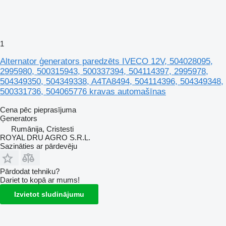
1
Alternator ģenerators paredzēts IVECO 12V, 504028095,
2995980, 500315943, 500337394, 504114397, 2995978,
504349350, 504349338, A4TA8494, 504114396, 504349348,
500331736, 504065776 kravas automašīnas
Cena pēc pieprasījuma
Ģenerators
Rumānija, Cristesti
ROYAL DRU AGRO S.R.L.
Sazināties ar pārdevēju
Pārdodat tehniku?
Dariet to kopā ar mums!
Izvietot sludinājumu