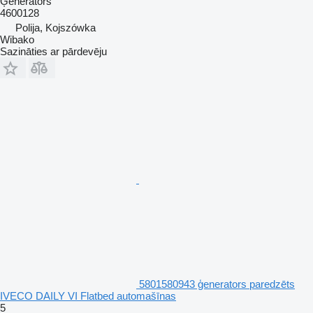
Ģenerators
4600128
Polija, Kojszówka
Wibako
Sazināties ar pārdevēju
5801580943 ģenerators paredzēts
IVECO DAILY VI Flatbed automašīnas
5