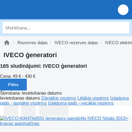
Rezerves daļas
IVECO rezerves daļas
IVECO elektri
IVECO ģeneratori
165 sludinājumi:
IVECO ģeneratori
Cena:
49 € - 430 €
Filtrs
Šķirošana
:
Ievietošanas datums
Ievietošanas datums
Dārgākie vispirms
Lētākie vispirms
Izlaiduma
gads - jaunākie vispirms
Izlaiduma gads - vecākie vispirms