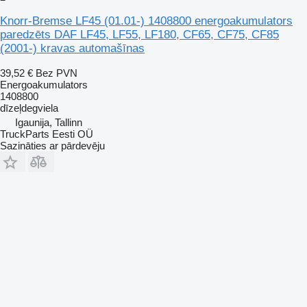
Knorr-Bremse LF45 (01.01-) 1408800 energoakumulators
paredzēts DAF LF45, LF55, LF180, CF65, CF75, CF85
(2001-) kravas automašīnas
39,52 €
Bez PVN
Energoakumulators
1408800
dīzeļdegviela
Igaunija, Tallinn
TruckParts Eesti OÜ
Sazināties ar pārdevēju