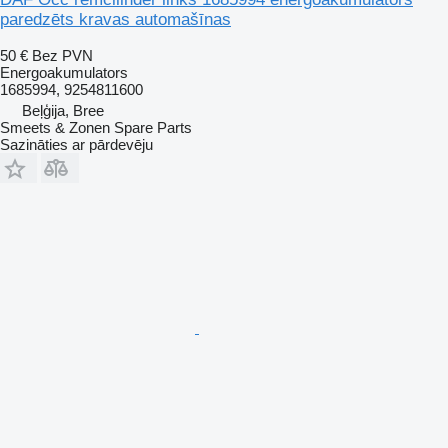
paredzēts kravas automašīnas
50 €
Bez PVN
Energoakumulators
1685994, 9254811600
Beļģija, Bree
Smeets & Zonen Spare Parts
Sazināties ar pārdevēju