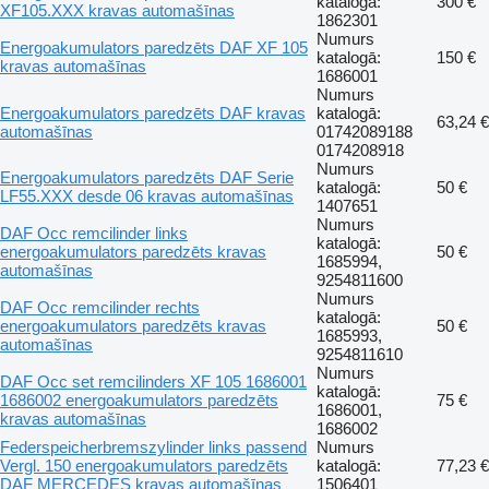
katalogā:
300 €
XF105.XXX kravas automašīnas
1862301
Numurs
Energoakumulators paredzēts DAF XF 105
katalogā:
150 €
kravas automašīnas
1686001
Numurs
Energoakumulators paredzēts DAF kravas
katalogā:
63,24 €
automašīnas
01742089188
0174208918
Numurs
Energoakumulators paredzēts DAF Serie
katalogā:
50 €
LF55.XXX desde 06 kravas automašīnas
1407651
Numurs
DAF Occ remcilinder links
katalogā:
energoakumulators paredzēts kravas
50 €
1685994,
automašīnas
9254811600
Numurs
DAF Occ remcilinder rechts
katalogā:
energoakumulators paredzēts kravas
50 €
1685993,
automašīnas
9254811610
Numurs
DAF Occ set remcilinders XF 105 1686001
katalogā:
1686002 energoakumulators paredzēts
75 €
1686001,
kravas automašīnas
1686002
Federspeicherbremszylinder links passend
Numurs
Vergl. 150 energoakumulators paredzēts
katalogā:
77,23 €
DAF MERCEDES kravas automašīnas
1506401