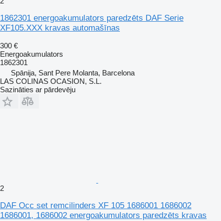
2
1862301 energoakumulators paredzēts DAF Serie
XF105.XXX kravas automašīnas
300 €
Energoakumulators
1862301
Spānija, Sant Pere Molanta, Barcelona
LAS COLINAS OCASION, S.L.
Sazināties ar pārdevēju
2
DAF Occ set remcilinders XF 105 1686001 1686002
1686001, 1686002 energoakumulators paredzēts kravas