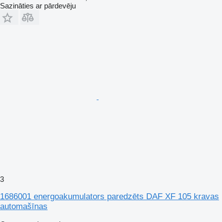
Sazināties ar pārdevēju
3
1686001 energoakumulators paredzēts DAF XF 105 kravas
automašīnas