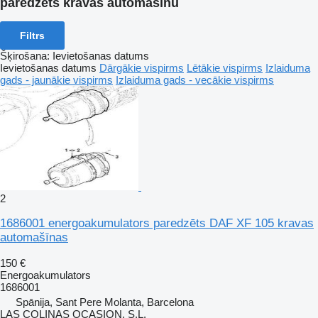
paredzēts kravas automašīnu
Filtrs
Šķirošana
:
Ievietošanas datums
Ievietošanas datums
Dārgākie vispirms
Lētākie vispirms
Izlaiduma
gads - jaunākie vispirms
Izlaiduma gads - vecākie vispirms
2
1686001 energoakumulators paredzēts DAF XF 105 kravas
automašīnas
150 €
Energoakumulators
1686001
Spānija, Sant Pere Molanta, Barcelona
LAS COLINAS OCASION, S.L.