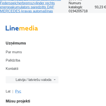
Federspeicherbremszylinder rechts
Numurs
energoakumulators paredzēts DAF
katalogā:
93,23 €
MERCEDES kravas automašīnas
0194205718
Uzņēmums
Par mums
Palīdzība
Kontakti
Latvija / latviešu valoda
Lat
Рус
Mūsu projekti