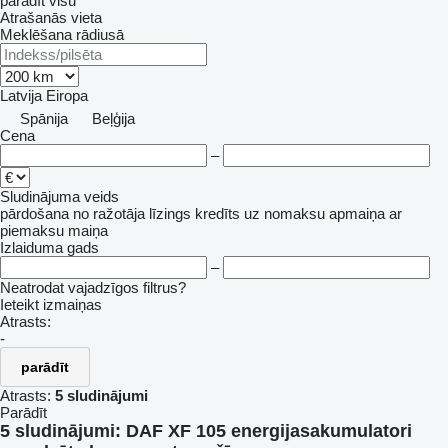
parādīt visu
Atrašanās vieta
Meklēšana rādiusā
Latvija
Eiropa
Spānija
Beļģija
Cena
–
Sludinājuma veids
pārdošana
no ražotāja
līzings
kredīts
uz nomaksu
apmaiņa ar
piemaksu
maiņa
Izlaiduma gads
–
Neatrodat vajadzīgos filtrus?
Ieteikt izmaiņas
Atrasts:
-
parādīt
Atrasts:
5 sludinājumi
Parādīt
5 sludinājumi:
DAF XF 105 energijasakumulatori