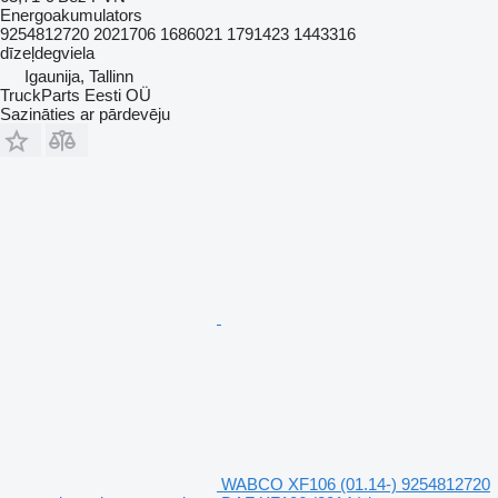
Energoakumulators
9254812720 2021706 1686021 1791423 1443316
dīzeļdegviela
Igaunija, Tallinn
TruckParts Eesti OÜ
Sazināties ar pārdevēju
WABCO XF106 (01.14-) 9254812720