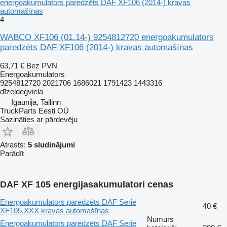
energoakumulators paredzēts DAF XF106 (2014-) kravas
automašīnas
4
WABCO XF106 (01.14-) 9254812720 energoakumulators
paredzēts DAF XF106 (2014-) kravas automašīnas
63,71 €
Bez PVN
Energoakumulators
9254812720 2021706 1686021 1791423 1443316
dīzeļdegviela
Igaunija, Tallinn
TruckParts Eesti OÜ
Sazināties ar pārdevēju
Atrasts:
5 sludinājumi
Parādīt
DAF XF 105 energijasakumulatori cenas
Energoakumulators paredzēts DAF Serie
40 €
XF105.XXX kravas automašīnas
Numurs
Energoakumulators paredzēts DAF Serie