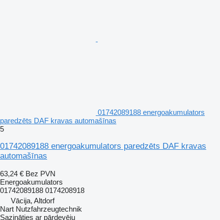
01742089188 energoakumulators
paredzēts DAF kravas automašīnas
5
01742089188 energoakumulators paredzēts DAF kravas
automašīnas
63,24 €
Bez PVN
Energoakumulators
01742089188 0174208918
Vācija, Altdorf
Nart Nutzfahrzeugtechnik
Sazināties ar pārdevēju