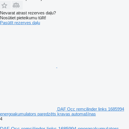
Nevarat atrast rezerves daļu?
Nosūtiet pieteikumu tūlīt!
Pasūtīt rezerves daļu
DAF Occ remcilinder links 1685994
energoakumulators paredzēts kravas automašīnas
4
DAF Occ remcilinder links 1685994 energoakumulators