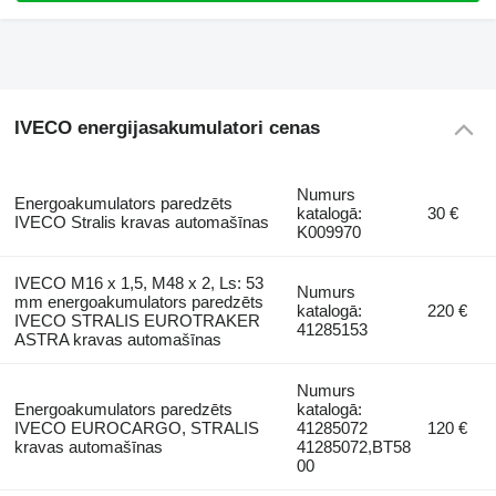
IVECO energijasakumulatori cenas
Numurs
Energoakumulators paredzēts
katalogā:
30 €
IVECO Stralis kravas automašīnas
K009970
IVECO M16 x 1,5, M48 x 2, Ls: 53
Numurs
mm energoakumulators paredzēts
katalogā:
220 €
IVECO STRALIS EUROTRAKER
41285153
ASTRA kravas automašīnas
Numurs
Energoakumulators paredzēts
katalogā:
IVECO EUROCARGO, STRALIS
41285072
120 €
kravas automašīnas
41285072,BT58
00