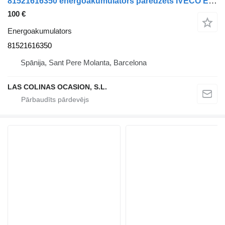
81521616350 energoakumulators paredzēts IVECO EuroCargo (03.2008->) kravas automašīnas
100 €
Energoakumulators
81521616350
Spānija, Sant Pere Molanta, Barcelona
LAS COLINAS OCASION, S.L.