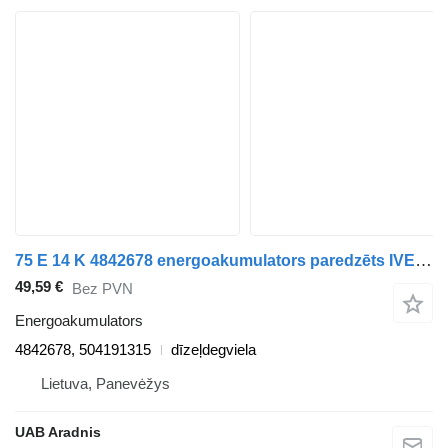
75 E 14 K 4842678 energoakumulators paredzēts IVECO EuroCargo I-III kravas automašīnas
49,59 €
Bez PVN
Energoakumulators
4842678, 504191315
dīzeļdegviela
Lietuva, Panevėžys
UAB Aradnis