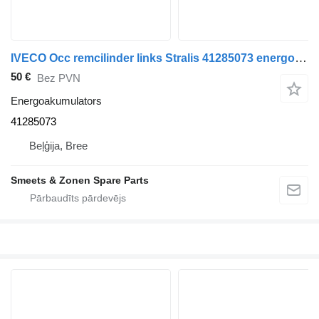
IVECO Occ remcilinder links Stralis 41285073 energoakumulators paredzēts kravas automašīnas
50 €
Bez PVN
Energoakumulators
41285073
Beļģija, Bree
Smeets & Zonen Spare Parts