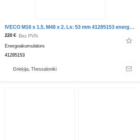
IVECO M16 x 1,5, M48 x 2, Ls: 53 mm 41285153 energoakumulators paredzēts IVECO STRALIS EUROTRAKER ASTRA kravas automašīnas
220 €
Bez PVN
Energoakumulators
41285153
Grieķija, Thessaloniki