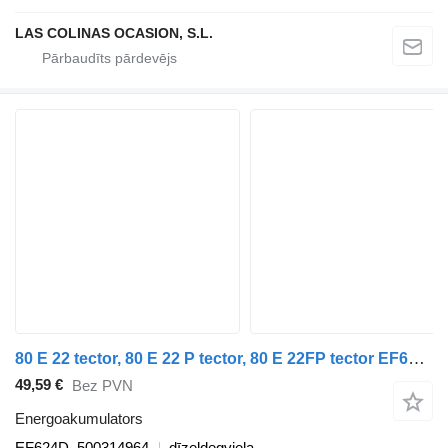
LAS COLINAS OCASION, S.L.
80 E 22 tector, 80 E 22 P tector, 80 E 22FP tector EF624D energoakumulators paredzēts IVECO EuroCargo I-III kravas automašīnas
49,59 €
Bez PVN
Energoakumulators
EF624D, 500314964
dīzeļdegviela