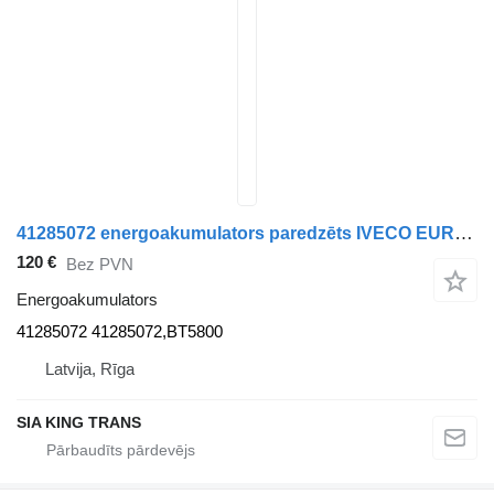
41285072 energoakumulators paredzēts IVECO EUROCARGO, STRALIS kravas automašīnas
120 €
Bez PVN
Energoakumulators
41285072 41285072,BT5800
Latvija, Rīga
SIA KING TRANS