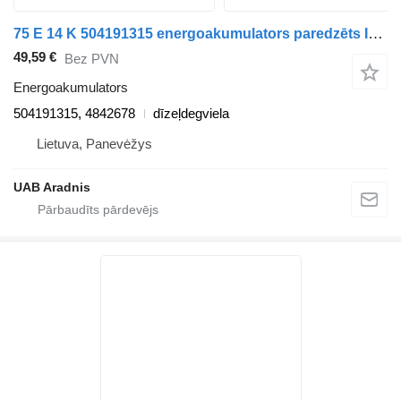
75 E 14 K 504191315 energoakumulators paredzēts IVECO EuroCargo I-III kravas automašīnas
49,59 €
Bez PVN
Energoakumulators
504191315, 4842678
dīzeļdegviela
Lietuva, Panevėžys
UAB Aradnis