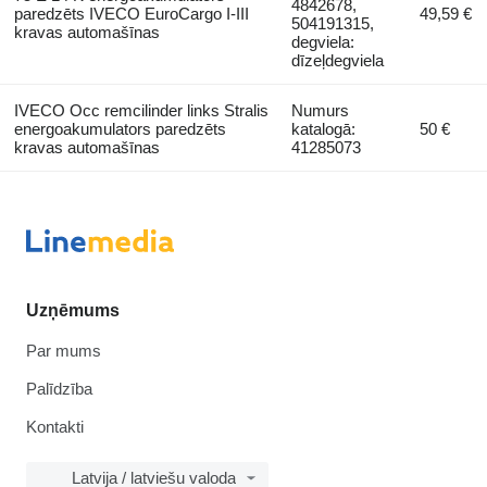
4842678,
paredzēts IVECO EuroCargo I-III
49,59 €
504191315,
kravas automašīnas
degviela:
dīzeļdegviela
IVECO Occ remcilinder links Stralis
Numurs
energoakumulators paredzēts
katalogā:
50 €
kravas automašīnas
41285073
Uzņēmums
Par mums
Palīdzība
Kontakti
Latvija / latviešu valoda