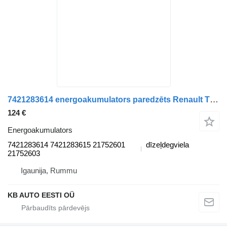
7421283614 energoakumulators paredzēts Renault T (2013-) kravas automašīnas
124 €
Energoakumulators
7421283614 7421283615 21752601
dīzeļdegviela
21752603
Igaunija, Rummu
KB AUTO EESTI OÜ