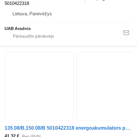
5010422318
Lietuva, Panevėžys
UAB Aradnis
135.08/B,150.08/B 5010422318 energoakumulators paredzēts Renault Midlum kravas automašīnas
41,32 €
Bez PVN