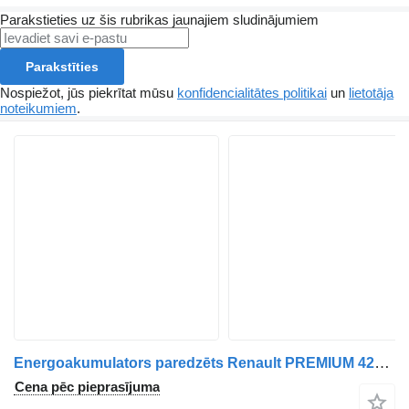
Parakstieties uz šis rubrikas jaunajiem sludinājumiem
Parakstīties
Nospiežot, jūs piekrītat mūsu
konfidencialitātes politikai
un
lietotāja
noteikumiem
.
Energoakumulators paredzēts Renault PREMIUM 420 kravas automašīnas
Cena pēc pieprasījuma