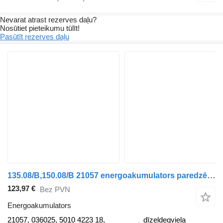
Nevarat atrast rezerves daļu?
Nosūtiet pieteikumu tūlīt!
Pasūtīt rezerves daļu
135.08/B,150.08/B 21057 energoakumulators paredzēts Renault Midlum kravas automašīnas
123,97 €
Bez PVN
Energoakumulators
21057, 036025, 5010 4223 18,
dīzeļdegviela