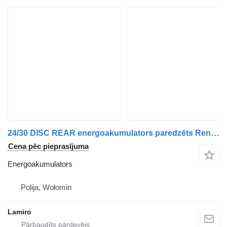
24/30 DISC REAR energoakumulators paredzēts Renault Volvo kravas automašīnas
Cena pēc pieprasījuma
Energoakumulators
Polija, Wołomin
Lamiro