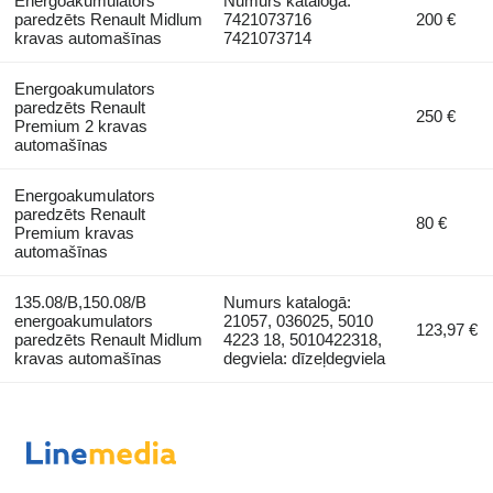
Energoakumulators
Numurs katalogā:
paredzēts Renault Midlum
7421073716
200 €
kravas automašīnas
7421073714
Energoakumulators
paredzēts Renault
250 €
Premium 2 kravas
automašīnas
Energoakumulators
paredzēts Renault
80 €
Premium kravas
automašīnas
135.08/B,150.08/B
Numurs katalogā:
energoakumulators
21057, 036025, 5010
123,97 €
paredzēts Renault Midlum
4223 18, 5010422318,
kravas automašīnas
degviela: dīzeļdegviela