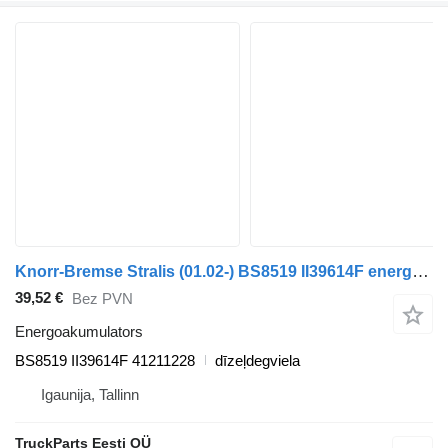
Knorr-Bremse Stralis (01.02-) BS8519 II39614F energoakumulators paredzēts IVECO Stralis, Trakker (2002-) vilcēja
39,52 €
Bez PVN
Energoakumulators
BS8519 II39614F 41211228
dīzeļdegviela
Igaunija, Tallinn
TruckParts Eesti OÜ