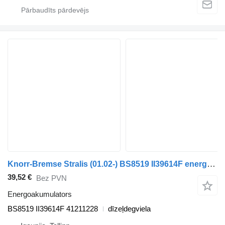
Knorr-Bremse Stralis (01.02-) BS8519 II39614F energoakumulators paredzēts IVECO Stralis, Trakker (2002-) vilcēja
39,52 €
Bez PVN
Energoakumulators
BS8519 II39614F 41211228
dīzeļdegviela