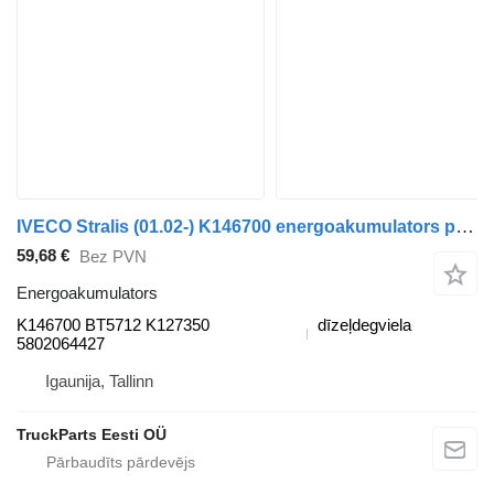
IVECO Stralis (01.02-) K146700 energoakumulators paredzēts IVECO Stralis, Trakker (2002-) vilcēja
59,68 €
Bez PVN
Energoakumulators
K146700 BT5712 K127350
dīzeļdegviela
5802064427
Igaunija, Tallinn
TruckParts Eesti OÜ