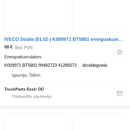
IVECO Stralis (01.02-) K009971 BT5801 energoakumulators paredzēts IVECO Stralis, Trakker (2002-) vilcēja
50 €
Bez PVN
Energoakumulators
K009971 BT5801 99482723 41285073
dīzeļdegviela
Igaunija, Tallinn
TruckParts Eesti OÜ