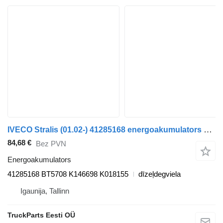
IVECO Stralis (01.02-) 41285168 energoakumulators paredzēts IVECO Stralis, Trakker (2002-) vilcēja
84,68 €
Bez PVN
Energoakumulators
41285168 BT5708 K146698 K018155
dīzeļdegviela
Igaunija, Tallinn
TruckParts Eesti OÜ