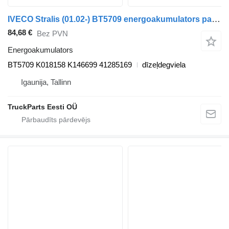
IVECO Stralis (01.02-) BT5709 energoakumulators paredzēts IVECO Stralis, Trakker (2002-) vilcēja
84,68 €
Bez PVN
Energoakumulators
BT5709 K018158 K146699 41285169
dīzeļdegviela
Igaunija, Tallinn
TruckParts Eesti OÜ