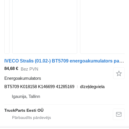
IVECO Stralis (01.02-) BT5709 energoakumulators paredzēts IVECO Stralis, Trakker (2002-) vilcēja
84,68 €
Bez PVN
Energoakumulators
BT5709 K018158 K146699 41285169
dīzeļdegviela
Igaunija, Tallinn
TruckParts Eesti OÜ