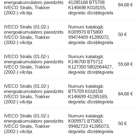
energoakumulators paredzēts
41285168 BT5708
84,68 €
IVECO Stralis, Trakker
K146698 K018155,
(2002-) vilcēja
degviela: dīzeļdegviela
IVECO Stralis (01.02-)
Numurs katalogā:
energoakumulators paredzēts
K009970 BT5800
50 €
IVECO Stralis, Trakker
99474409 41285072,
(2002-) vilcēja
degviela: dīzeļdegviela
IVECO Stralis (01.02-)
Numurs katalogā:
energoakumulators paredzēts
K146700 BT5712
59,68 €
IVECO Stralis, Trakker
K127350 5802064427,
(2002-) vilcēja
degviela: dīzeļdegviela
IVECO Stralis (01.02-)
Numurs katalogā:
energoakumulators paredzēts
BT5709 K018158
84,68 €
IVECO Stralis, Trakker
K146699 41285169,
(2002-) vilcēja
degviela: dīzeļdegviela
IVECO Stralis (01.02-)
Numurs katalogā:
energoakumulators paredzēts
K009971 BT5801
50 €
IVECO Stralis, Trakker
99482723 41285073,
(2002-) vilcēja
degviela: dīzeļdegviela