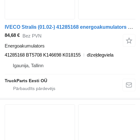
IVECO Stralis (01.02-) 41285168 energoakumulators paredzēts IVECO Stralis, Trakker (2002-) vilcēja
84,68 €
Bez PVN
Energoakumulators
41285168 BT5708 K146698 K018155
dīzeļdegviela
Igaunija, Tallinn
TruckParts Eesti OÜ