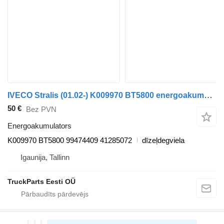
IVECO Stralis (01.02-) K009970 BT5800 energoakumulators paredzēts IVECO Stralis, Trakker (2002-) vilcēja
50 €
Bez PVN
Energoakumulators
K009970 BT5800 99474409 41285072
dīzeļdegviela
Igaunija, Tallinn
TruckParts Eesti OÜ