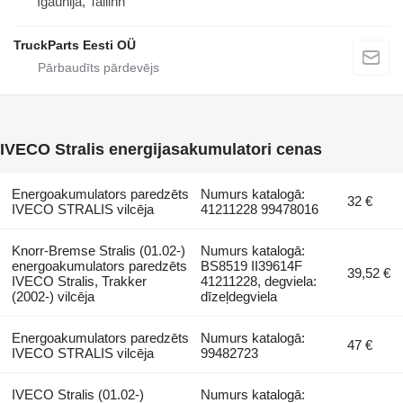
Igaunija, Tallinn
TruckParts Eesti OÜ
IVECO Stralis energijasakumulatori cenas
Energoakumulators paredzēts
Numurs katalogā:
32 €
IVECO STRALIS vilcēja
41211228 99478016
Knorr-Bremse Stralis (01.02-)
Numurs katalogā:
energoakumulators paredzēts
BS8519 II39614F
39,52 €
IVECO Stralis, Trakker
41211228, degviela:
(2002-) vilcēja
dīzeļdegviela
Energoakumulators paredzēts
Numurs katalogā:
47 €
IVECO STRALIS vilcēja
99482723
IVECO Stralis (01.02-)
Numurs katalogā: