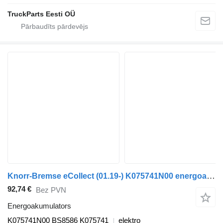
TruckParts Eesti OÜ
Knorr-Bremse eCollect (01.19-) K075741N00 energoakumulators paredzēts Dennis eCollect Terberg YT Magtec (2019-) vilcēja
92,74 €
Bez PVN
Energoakumulators
K075741N00 BS8586 K075741
elektro