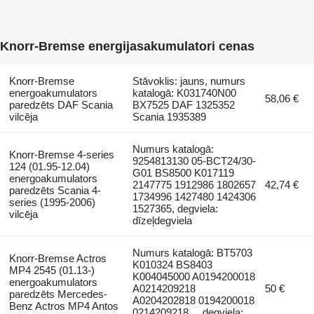
Knorr-Bremse energijasakumulatori cenas
Knorr-Bremse
Stāvoklis: jauns, numurs
energoakumulators
katalogā: K031740N00
58,06 €
paredzēts DAF Scania
BX7525 DAF 1325352
vilcēja
Scania 1935389
Numurs katalogā:
Knorr-Bremse 4-series
9254813130 05-BCT24/30-
124 (01.95-12.04)
G01 BS8500 K017119
energoakumulators
2147775 1912986 1802657
42,74 €
paredzēts Scania 4-
1734996 1427480 1424306
series (1995-2006)
1527365, degviela:
vilcēja
dīzeļdegviela
Numurs katalogā: BT5703
Knorr-Bremse Actros
K010324 BS8403
MP4 2545 (01.13-)
K004045000 A0194200018
energoakumulators
A0214209218
50 €
paredzēts Mercedes-
A0204202818 0194200018
Benz Actros MP4 Antos
0214209218..., degviela: