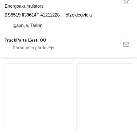
Energoakumulators
BS8519 II39614F 41211228
dīzeļdegviela
Igaunija, Tallinn
TruckParts Eesti OÜ