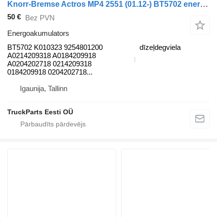
Knorr-Bremse Actros MP4 2551 (01.12-) BT5702 energoakumulators paredzēts Mercedes-Benz Actros MP4 Antos Arocs (2012-) vilcēja
50 €
Bez PVN
Energoakumulators
BT5702 K010323 9254801200
dīzeļdegviela
A0214209318 A0184209918
A0204202718 0214209318
0184209918 0204202718...
Igaunija, Tallinn
TruckParts Eesti OÜ