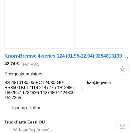
Knorr-Bremse 4-series 124 (01.95-12.04) 9254813130 energoakumulators paredzēts Scania 4-series (1995-2006) vilcēja
42,74 €
Bez PVN
Energoakumulators
9254813130 05-BCT24/30-G01
dīzeļdegviela
BS8500 K017119 2147775 1912986
1802657 1734996 1427480 1424306
1527365
Igaunija, Tallinn
TruckParts Eesti OÜ