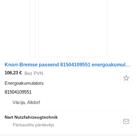
Knorr-Bremse passend 81504109551 energoakumulators paredzēts MAN TGA TGS TGX vilcēja
106,23 €
Bez PVN
Energoakumulators
81504109551
Vācija, Altdorf
Nart Nutzfahrzeugtechnik