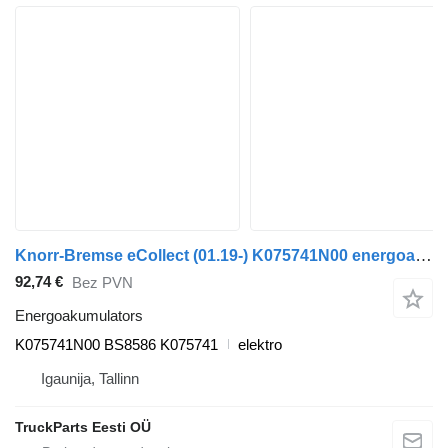
Knorr-Bremse eCollect (01.19-) K075741N00 energoakumulators paredzēts Dennis eCollect Terberg YT Magtec (2019-) vilcēja
92,74 €
Bez PVN
Energoakumulators
K075741N00 BS8586 K075741
elektro
Igaunija, Tallinn
TruckParts Eesti OÜ