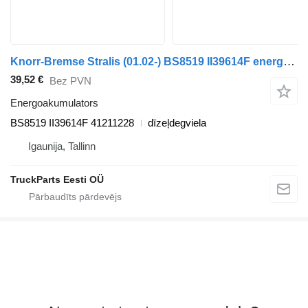
Knorr-Bremse Stralis (01.02-) BS8519 II39614F energoakumulators paredzēts IVECO Stralis, Trakker (2002-) vilcēja
39,52 €
Bez PVN
Energoakumulators
BS8519 II39614F 41211228
dīzeļdegviela
Igaunija, Tallinn
TruckParts Eesti OÜ