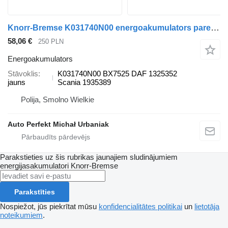
Knorr-Bremse K031740N00 energoakumulators paredzēts DAF Scania vilcēja
58,06 €
250 PLN
Energoakumulators
Stāvoklis
K031740N00 BX7525 DAF 1325352
jauns
Scania 1935389
Polija, Smolno Wielkie
Auto Perfekt Michał Urbaniak
Parakstieties uz šis rubrikas jaunajiem sludinājumiem
energijasakumulatori
Knorr-Bremse
Parakstīties
Nospiežot, jūs piekrītat mūsu
konfidencialitātes politikai
un
lietotāja
noteikumiem
.