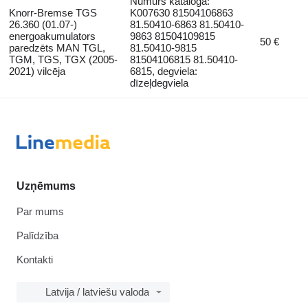
Numurs katalogā:
Knorr-Bremse TGS
K007630 81504106863
26.360 (01.07-)
81.50410-6863 81.50410-
energoakumulators
9863 81504109815
50 €
paredzēts MAN TGL,
81.50410-9815
TGM, TGS, TGX (2005-
81504106815 81.50410-
2021) vilcēja
6815, degviela:
dīzeļdegviela
Uzņēmums
Par mums
Palīdzība
Kontakti
Latvija / latviešu valoda