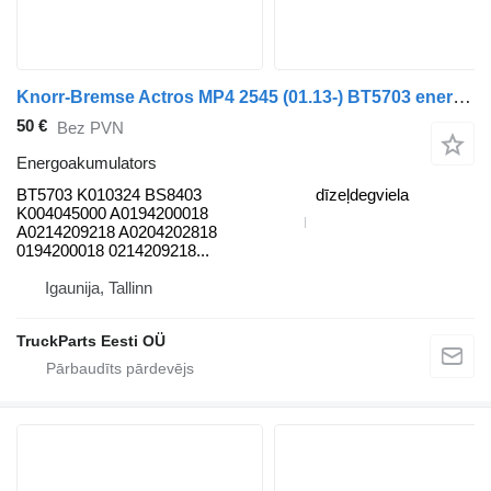
Knorr-Bremse Actros MP4 2545 (01.13-) BT5703 energoakumulators paredzēts Mercedes-Benz Actros MP4 Antos Arocs (2012-) vilcēja
50 €
Bez PVN
Energoakumulators
BT5703 K010324 BS8403
dīzeļdegviela
K004045000 A0194200018
A0214209218 A0204202818
0194200018 0214209218...
Igaunija, Tallinn
TruckParts Eesti OÜ