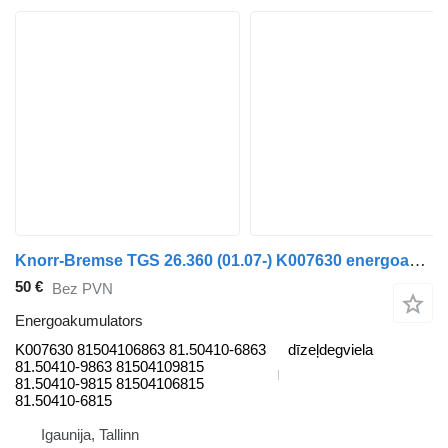
Knorr-Bremse TGS 26.360 (01.07-) K007630 energoakumulators paredzēts MAN TGL, TGM, TGS, TGX (2005-2021) vilcēja
50 €
Bez PVN
Energoakumulators
K007630 81504106863 81.50410-6863
dīzeļdegviela
81.50410-9863 81504109815
81.50410-9815 81504106815
81.50410-6815
Igaunija, Tallinn