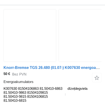
Knorr-Bremse TGS 26.480 (01.07-) K007630 energoakumulators paredzēts MAN TGL, TGM, TGS, TGX (2005-2021) vilcēja
50 €
Bez PVN
Energoakumulators
K007630 81504106863 81.50410-6863
dīzeļdegviela
81.50410-9863 81504109815
81.50410-9815 81504106815
81.50410-6815