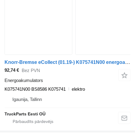
Knorr-Bremse eCollect (01.19-) K075741N00 energoakumulators paredzēts Dennis eCollect Terberg YT Magtec (2019-) vilcēja
92,74 €
Bez PVN
Energoakumulators
K075741N00 BS8586 K075741
elektro
Igaunija, Tallinn
TruckParts Eesti OÜ