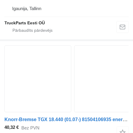
Igaunija, Tallinn
TruckParts Eesti OÜ
Knorr-Bremse TGX 18.440 (01.07-) 81504106935 energoakumulators paredzēts MAN TGL, TGM, TGS, TGX (2005-2021) vilcēja
40,32 €
Bez PVN