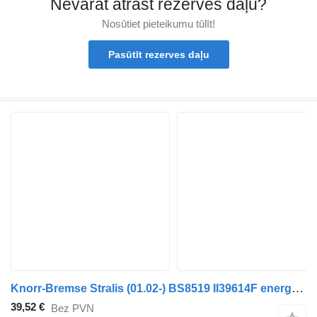
Nevarat atrast rezerves daļu?
Nosūtiet pieteikumu tūlīt!
Pasūtīt rezerves daļu
Knorr-Bremse Stralis (01.02-) BS8519 II39614F energoakumulators paredzēts IVECO Stralis, Trakker (2002-) vilcēja
39,52 €
Bez PVN