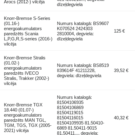
Arocs (2012-) vilcēja
dīzeļdegviela
Knorr-Bremse S-Series
(01.16-)
Numurs katalogā: BS9607
energoakumulators
K070524 2424303
125 €
paredzēts Scania
2810004, degviela:
L,P,G,R,S-series (2016-)
dīzeļdegviela
vilcēja
Knorr-Bremse Stralis
(01.02-)
Numurs katalogā: BS8519
energoakumulators
II39614F 41211228,
39,52 €
paredzēts IVECO
degviela: dīzeļdegviela
Stralis, Trakker (2002-)
vilcēja
Numurs katalogā:
81504106935
Knorr-Bremse TGX
81504106869
18.440 (01.07-)
81504119015
energoakumulators
81504116015
40,32 €
paredzēts MAN TGL,
81504109935 81.50410-
TGM, TGS, TGX (2005-
6869 81.50411-9015
2021) vilcēja
81.50411..., degviela: