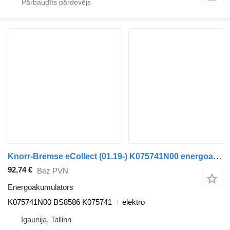
Knorr-Bremse eCollect (01.19-) K075741N00 energoakumulators paredzēts Dennis eCollect Terberg YT Magtec (2019-) vilcēja
92,74 €
Bez PVN
Energoakumulators
K075741N00 BS8586 K075741
elektro
Igaunija, Tallinn