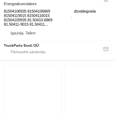
Energoakumulators
81504106935 81504106869
dīzeļdegviela
81504119015 81504116015
81504109935 81.50410-6869
81.50411-9015 81.50411...
Igaunija, Tallinn
TruckParts Eesti OÜ