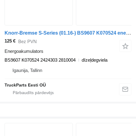
Knorr-Bremse S-Series (01.16-) BS9607 K070524 energoakumulators paredzēts Scania L,P,G,R,S-series (2016-) vilcēja
125 €
Bez PVN
Energoakumulators
BS9607 K070524 2424303 2810004
dīzeļdegviela
Igaunija, Tallinn
TruckParts Eesti OÜ