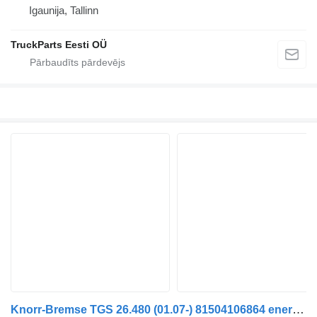
Igaunija, Tallinn
TruckParts Eesti OÜ
Knorr-Bremse TGS 26.480 (01.07-) 81504106864 energoakumulators paredzēts MAN TGL, TGM, TGS, TGX (2005-2021) vilcēja