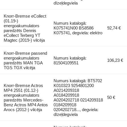
dīzeļdegviela
Knorr-Bremse eCollect
(01.19-)
Numurs katalogā:
energoakumulators
K075741N00 BS8586
92,74 €
paredzēts Dennis
K075741, degviela: elektro
eCollect Terberg YT
Magtec (2019-) vilcēja
Knorr-Bremse passend
energoakumulators
Numurs katalogā:
106,23 €
paredzēts MAN TGA
81504109551
TGS TGX vilcēja
Numurs katalogā: BT5702
Knorr-Bremse Actros
K010323 9254801200
MP4 2551 (01.12-)
A0214209318
energoakumulators
A0184209918
50 €
paredzēts Mercedes-
A0204202718 0214209318
Benz Actros MP4 Antos
0184209918
Arocs (2012-) vilcēja
0204202718..., degviela:
dīzeļdegviela