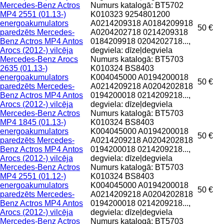
Mercedes-Benz Actros
Numurs katalogā: BT5702
MP4 2551 (01.13-)
K010323 9254801200
energoakumulators
A0214209318 A0184209918
50 €
paredzēts Mercedes-
A0204202718 0214209318
Benz Actros MP4 Antos
0184209918 0204202718...,
Arocs (2012-) vilcēja
degviela: dīzeļdegviela
Mercedes-Benz Arocs
Numurs katalogā: BT5703
2635 (01.13-)
K010324 BS8403
energoakumulators
K004045000 A0194200018
50 €
paredzēts Mercedes-
A0214209218 A0204202818
Benz Actros MP4 Antos
0194200018 0214209218...,
Arocs (2012-) vilcēja
degviela: dīzeļdegviela
Mercedes-Benz Actros
Numurs katalogā: BT5703
MP4 1845 (01.13-)
K010324 BS8403
energoakumulators
K004045000 A0194200018
50 €
paredzēts Mercedes-
A0214209218 A0204202818
Benz Actros MP4 Antos
0194200018 0214209218...,
Arocs (2012-) vilcēja
degviela: dīzeļdegviela
Mercedes-Benz Actros
Numurs katalogā: BT5703
MP4 2551 (01.12-)
K010324 BS8403
energoakumulators
K004045000 A0194200018
50 €
paredzēts Mercedes-
A0214209218 A0204202818
Benz Actros MP4 Antos
0194200018 0214209218...,
Arocs (2012-) vilcēja
degviela: dīzeļdegviela
Mercedes-Benz Actros
Numurs katalogā: BT5703