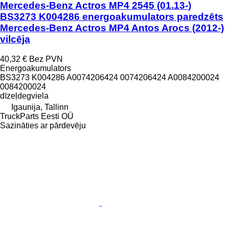
Mercedes-Benz Actros MP4 2545 (01.13-)
BS3273 K004286 energoakumulators paredzēts
Mercedes-Benz Actros MP4 Antos Arocs (2012-)
vilcēja
40,32 €
Bez PVN
Energoakumulators
BS3273 K004286 A0074206424 0074206424 A0084200024
0084200024
dīzeļdegviela
Igaunija, Tallinn
TruckParts Eesti OÜ
Sazināties ar pārdevēju