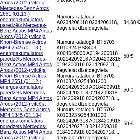
Arocs (2012-) vilcēja
Mercedes-Benz Arocs
2651 (01.13-)
Numurs katalogā:
energoakumulators
A0234206118 0234206118,
84,68 €
paredzēts Mercedes-
degviela: dīzeļdegviela
Benz Actros MP4 Antos
Arocs (2012-) vilcēja
Knorr-Bremse Actros
Numurs katalogā: BT5703
MP4 2545 (01.13-)
K010324 BS8403
energoakumulators
K004045000 A0194200018
50 €
paredzēts Mercedes-
A0214209218 A0204202818
Benz Actros MP4 Antos
0194200018 0214209218...,
Arocs (2012-) vilcēja
degviela: dīzeļdegviela
Knorr-Bremse Actros
Numurs katalogā: BT5702
MP4 2551 (01.12-)
K010323 9254801200
energoakumulators
A0214209318 A0184209918
50 €
paredzēts Mercedes-
A0204202718 0214209318
Benz Actros MP4 Antos
0184209918 0204202718...,
Arocs (2012-) vilcēja
degviela: dīzeļdegviela
Mercedes-Benz Actros
Numurs katalogā: BT5702
MP4 1845 (01.13-)
K010323 9254801200
energoakumulators
A0214209318 A0184209918
50 €
paredzēts Mercedes-
A0204202718 0214209318
Benz Actros MP4 Antos
0184209918 0204202718...,
Arocs (2012-) vilcēja
degviela: dīzeļdegviela