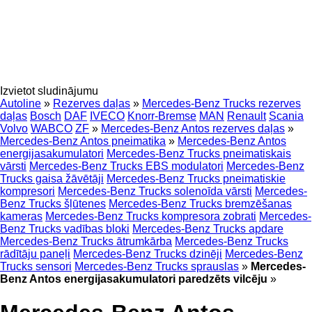
Izvietot sludinājumu
Autoline
»
Rezerves daļas
»
Mercedes-Benz Trucks rezerves
daļas
Bosch
DAF
IVECO
Knorr-Bremse
MAN
Renault
Scania
Volvo
WABCO
ZF
»
Mercedes-Benz Antos rezerves daļas
»
Mercedes-Benz Antos pneimatika
»
Mercedes-Benz Antos
energijasakumulatori
Mercedes-Benz Trucks pneimatiskais
vārsti
Mercedes-Benz Trucks EBS modulatori
Mercedes-Benz
Trucks gaisa žāvētāji
Mercedes-Benz Trucks pneimatiskie
kompresori
Mercedes-Benz Trucks solenoīda vārsti
Mercedes-
Benz Trucks šļūtenes
Mercedes-Benz Trucks bremzēšanas
kameras
Mercedes-Benz Trucks kompresora zobrati
Mercedes-
Benz Trucks vadības bloki
Mercedes-Benz Trucks apdare
Mercedes-Benz Trucks ātrumkārba
Mercedes-Benz Trucks
rādītāju paneļi
Mercedes-Benz Trucks dzinēji
Mercedes-Benz
Trucks sensori
Mercedes-Benz Trucks sprauslas
»
Mercedes-
Benz Antos energijasakumulatori paredzēts vilcēju
»