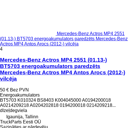
Mercedes-Benz Actros MP4 2551
(01.13-) BT5703 energoakumulators paredzēts Mercedes-Benz
Actros MP4 Antos Arocs (2012-) vilcēja
4
Mercedes-Benz Actros MP4 2551 (01.13-)
BT5703 energoakumulators paredzēts
Mercedes-Benz Actros MP4 Antos Arocs (2012-)
vilcēja
50 €
Bez PVN
Energoakumulators
BT5703 K010324 BS8403 K004045000 A0194200018
A0214209218 A0204202818 0194200018 0214209218...
dīzeļdegviela
Igaunija, Tallinn
TruckParts Eesti OÜ
Sazināties ar pārdevēju