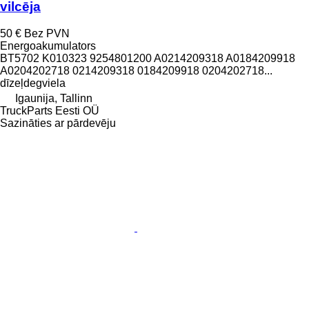
vilcēja
50 €
Bez PVN
Energoakumulators
BT5702 K010323 9254801200 A0214209318 A0184209918
A0204202718 0214209318 0184209918 0204202718...
dīzeļdegviela
Igaunija, Tallinn
TruckParts Eesti OÜ
Sazināties ar pārdevēju