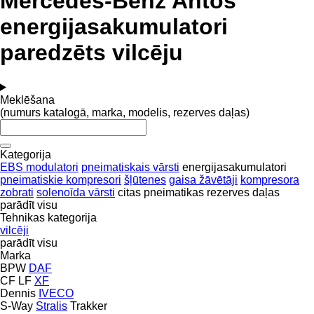
Mercedes-Benz Antos
energijasakumulatori
paredzēts vilcēju
Meklēšana
(numurs katalogā, marka, modelis, rezerves daļas)
Kategorija
EBS modulatori
pneimatiskais vārsti
energijasakumulatori
pneimatiskie kompresori
šļūtenes
gaisa žāvētāji
kompresora
zobrati
solenoīda vārsti
citas pneimatikas rezerves daļas
parādīt visu
Tehnikas kategorija
vilcēji
parādīt visu
Marka
BPW
DAF
CF
LF
XF
Dennis
IVECO
S-Way
Stralis
Trakker