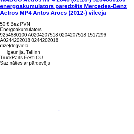
energoakumulators paredzēts Mercedes-Benz
Actros MP4 Antos Arocs (2012-) vilcēja
50 €
Bez PVN
Energoakumulators
9254880100 A0204207518 0204207518 1517296
A0244202018 0244202018
dīzeļdegviela
Igaunija, Tallinn
TruckParts Eesti OÜ
Sazināties ar pārdevēju