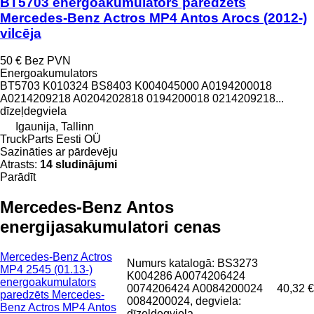
BT5703 energoakumulators paredzēts
Mercedes-Benz Actros MP4 Antos Arocs (2012-)
vilcēja
50 €
Bez PVN
Energoakumulators
BT5703 K010324 BS8403 K004045000 A0194200018
A0214209218 A0204202818 0194200018 0214209218...
dīzeļdegviela
Igaunija, Tallinn
TruckParts Eesti OÜ
Sazināties ar pārdevēju
Atrasts:
14 sludinājumi
Parādīt
Mercedes-Benz Antos
energijasakumulatori cenas
Mercedes-Benz Actros
Numurs katalogā: BS3273
MP4 2545 (01.13-)
K004286 A0074206424
energoakumulators
0074206424 A0084200024
40,32 €
paredzēts Mercedes-
0084200024, degviela:
Benz Actros MP4 Antos
dīzeļdegviela