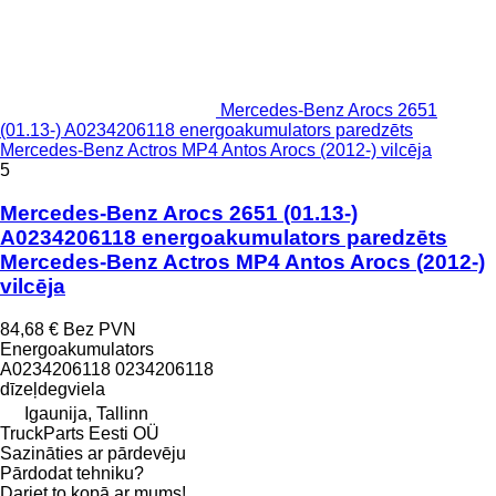
Mercedes-Benz Arocs 2651
(01.13-) A0234206118 energoakumulators paredzēts
Mercedes-Benz Actros MP4 Antos Arocs (2012-) vilcēja
5
Mercedes-Benz Arocs 2651 (01.13-)
A0234206118 energoakumulators paredzēts
Mercedes-Benz Actros MP4 Antos Arocs (2012-)
vilcēja
84,68 €
Bez PVN
Energoakumulators
A0234206118 0234206118
dīzeļdegviela
Igaunija, Tallinn
TruckParts Eesti OÜ
Sazināties ar pārdevēju
Pārdodat tehniku?
Dariet to kopā ar mums!