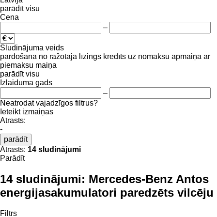
parādīt visu
Cena
–
Sludinājuma veids
pārdošana
no ražotāja
līzings
kredīts
uz nomaksu
apmaiņa ar
piemaksu
maiņa
parādīt visu
Izlaiduma gads
–
Neatrodat vajadzīgos filtrus?
Ieteikt izmaiņas
Atrasts:
-
parādīt
Atrasts:
14 sludinājumi
Parādīt
14 sludinājumi:
Mercedes-Benz Antos
energijasakumulatori paredzēts vilcēju
Filtrs