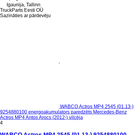
Igaunija, Tallinn
TruckParts Eesti OÜ
Sazināties ar pārdevēju
WABCO Actros MP4 2545 (01.13-)
9254880100 energoakumulators paredzēts Mercedes-Benz
Actros MP4 Antos Arocs (2012-) vilcēja
4
WABCO Actros MP4 2545 (01.13-) 9254880100