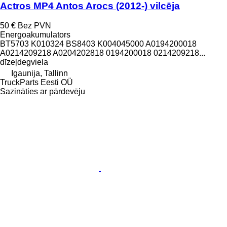
Actros MP4 Antos Arocs (2012-) vilcēja
50 €
Bez PVN
Energoakumulators
BT5703 K010324 BS8403 K004045000 A0194200018
A0214209218 A0204202818 0194200018 0214209218...
dīzeļdegviela
Igaunija, Tallinn
TruckParts Eesti OÜ
Sazināties ar pārdevēju