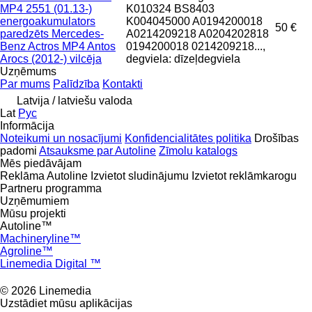
MP4 2551 (01.13-)
K010324 BS8403
energoakumulators
K004045000 A0194200018
50 €
paredzēts Mercedes-
A0214209218 A0204202818
Benz Actros MP4 Antos
0194200018 0214209218...,
Arocs (2012-) vilcēja
degviela: dīzeļdegviela
Uzņēmums
Par mums
Palīdzība
Kontakti
Latvija / latviešu valoda
Lat
Рус
Informācija
Noteikumi un nosacījumi
Konfidencialitātes politika
Drošības
padomi
Atsauksme par Autoline
Zīmolu katalogs
Mēs piedāvājam
Reklāma Autoline
Izvietot sludinājumu
Izvietot reklāmkarogu
Partneru programma
Uzņēmumiem
Mūsu projekti
Autoline™
Machineryline™
Agroline™
Linemedia Digital ™
© 2026 Linemedia
Uzstādiet mūsu aplikācijas