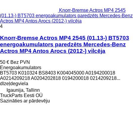
Knorr-Bremse Actros MP4 2545
(01.13-) BT5703 energoakumulators paredzēts Mercedes-Benz
Actros MP4 Antos Arocs (2012-) vilcēja
4
Knorr-Bremse Actros MP4 2545 (01.13-) BT5703
energoakumulators paredzēts Mercedes-Benz
Actros MP4 Antos Arocs (2012-) vilcēja
50 €
Bez PVN
Energoakumulators
BT5703 K010324 BS8403 K004045000 A0194200018
A0214209218 A0204202818 0194200018 0214209218...
dīzeļdegviela
Igaunija, Tallinn
TruckParts Eesti OÜ
Sazināties ar pārdevēju