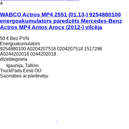
4
WABCO Actros MP4 2551 (01.13-) 9254880100
energoakumulators paredzēts Mercedes-Benz
Actros MP4 Antos Arocs (2012-) vilcēja
50 €
Bez PVN
Energoakumulators
9254880100 A0204207518 0204207518 1517296
A0244202018 0244202018
dīzeļdegviela
Igaunija, Tallinn
TruckParts Eesti OÜ
Sazināties ar pārdevēju