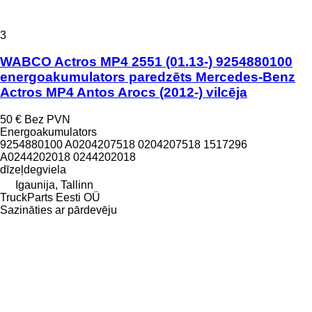
3
WABCO Actros MP4 2551 (01.13-) 9254880100
energoakumulators paredzēts Mercedes-Benz
Actros MP4 Antos Arocs (2012-) vilcēja
50 €
Bez PVN
Energoakumulators
9254880100 A0204207518 0204207518 1517296
A0244202018 0244202018
dīzeļdegviela
Igaunija, Tallinn
TruckParts Eesti OÜ
Sazināties ar pārdevēju