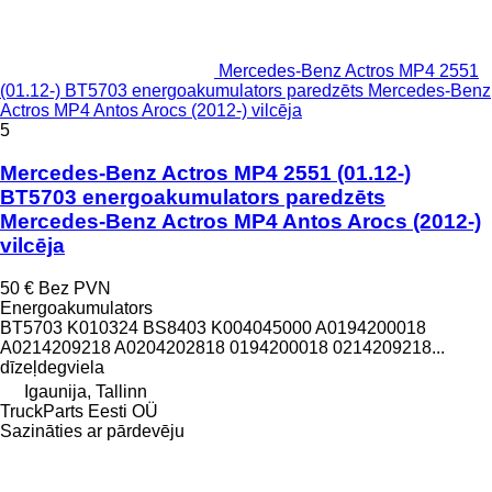
Mercedes-Benz Actros MP4 2551
(01.12-) BT5703 energoakumulators paredzēts Mercedes-Benz
Actros MP4 Antos Arocs (2012-) vilcēja
5
Mercedes-Benz Actros MP4 2551 (01.12-)
BT5703 energoakumulators paredzēts
Mercedes-Benz Actros MP4 Antos Arocs (2012-)
vilcēja
50 €
Bez PVN
Energoakumulators
BT5703 K010324 BS8403 K004045000 A0194200018
A0214209218 A0204202818 0194200018 0214209218...
dīzeļdegviela
Igaunija, Tallinn
TruckParts Eesti OÜ
Sazināties ar pārdevēju