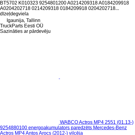
BT5702 K010323 9254801200 A0214209318 A0184209918
A0204202718 0214209318 0184209918 0204202718...
dīzeļdegviela
Igaunija, Tallinn
TruckParts Eesti OÜ
Sazināties ar pārdevēju
WABCO Actros MP4 2551 (01.13-)
9254880100 energoakumulators paredzēts Mercedes-Benz
Actros MP4 Antos Arocs (2012-) vilcēja