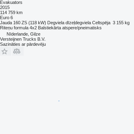
Evakuators
2015
114 759 km
Euro 6
Jauda
160 ZS (118 kW)
Degviela
dīzeļdegviela
Celtspēja
3 155 kg
Riteņu formula
4x2
Balstiekārta
atspere/pneimatisks
Nīderlande, Gilze
Versteijnen Trucks B.V.
Sazināties ar pārdevēju