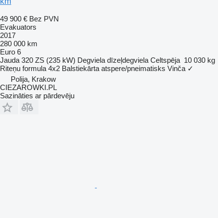
km
49 900 €
Bez PVN
Evakuators
2017
280 000 km
Euro 6
Jauda
320 ZS (235 kW)
Degviela
dīzeļdegviela
Celtspēja
10 030 kg
Riteņu formula
4x2
Balstiekārta
atspere/pneimatisks
Vinča
✓
Polija, Krakow
CIEZAROWKI.PL
Sazināties ar pārdevēju