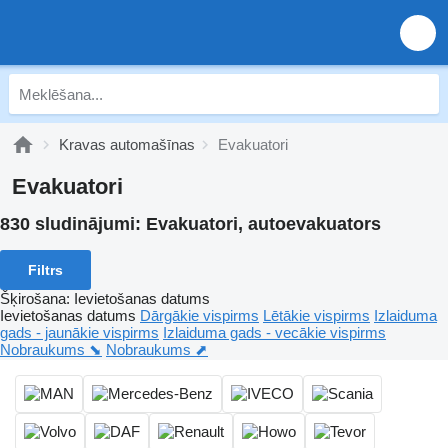
Kravas automašīnas
Evakuatori
Evakuatori
830 sludinājumi:
Evakuatori, autoevakuators
Filtrs
Šķirošana
:
Ievietošanas datums
Ievietošanas datums
Dārgākie vispirms
Lētākie vispirms
Izlaiduma
gads - jaunākie vispirms
Izlaiduma gads - vecākie vispirms
Nobraukums ⬊
Nobraukums ⬈