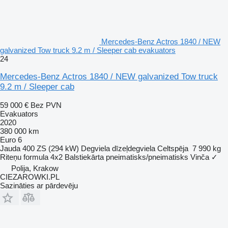
Mercedes-Benz Actros 1840 / NEW
galvanized Tow truck 9.2 m / Sleeper cab evakuators
24
Mercedes-Benz Actros 1840 / NEW galvanized Tow truck
9.2 m / Sleeper cab
59 000 €
Bez PVN
Evakuators
2020
380 000 km
Euro 6
Jauda
400 ZS (294 kW)
Degviela
dīzeļdegviela
Celtspēja
7 990 kg
Riteņu formula
4x2
Balstiekārta
pneimatisks/pneimatisks
Vinča
✓
Polija, Krakow
CIEZAROWKI.PL
Sazināties ar pārdevēju