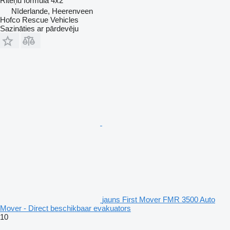
Riteņu formula
4x2
Nīderlande, Heerenveen
Hofco Rescue Vehicles
Sazināties ar pārdevēju
jauns First Mover FMR 3500 Auto
Mover - Direct beschikbaar evakuators
10