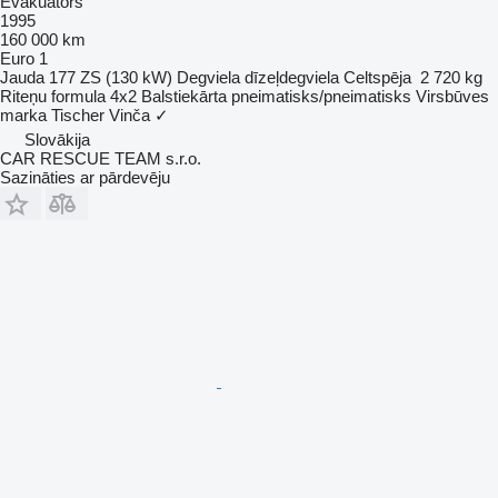
Evakuators
1995
160 000 km
Euro 1
Jauda
177 ZS (130 kW)
Degviela
dīzeļdegviela
Celtspēja
2 720 kg
Riteņu formula
4x2
Balstiekārta
pneimatisks/pneimatisks
Virsbūves
marka
Tischer
Vinča
✓
Slovākija
CAR RESCUE TEAM s.r.o.
Sazināties ar pārdevēju