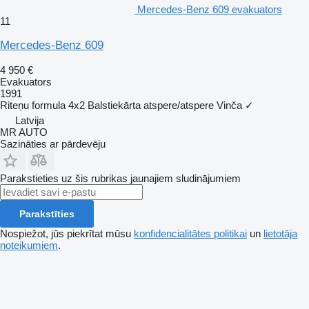
Mercedes-Benz 609 evakuators
11
Mercedes-Benz 609
4 950 €
Evakuators
1991
Riteņu formula
4x2
Balstiekārta
atspere/atspere
Vinča
✓
Latvija
MR AUTO
Sazināties ar pārdevēju
Parakstieties uz šis rubrikas jaunajiem sludinājumiem
Parakstīties
Nospiežot, jūs piekrītat mūsu
konfidencialitātes politikai
un
lietotāja
noteikumiem
.