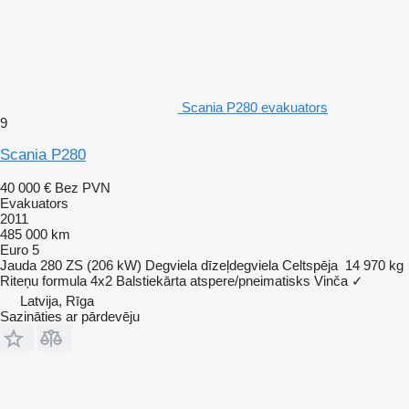
Scania P280 evakuators
9
Scania P280
40 000 €
Bez PVN
Evakuators
2011
485 000 km
Euro 5
Jauda
280 ZS (206 kW)
Degviela
dīzeļdegviela
Celtspēja
14 970 kg
Riteņu formula
4x2
Balstiekārta
atspere/pneimatisks
Vinča
✓
Latvija, Rīga
Sazināties ar pārdevēju