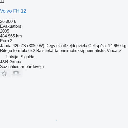
11
Volvo FH 12
26 900 €
Evakuators
2005
484 965 km
Euro 3
Jauda
420 ZS (309 kW)
Degviela
dīzeļdegviela
Celtspēja
14 950 kg
Riteņu formula
6x2
Balstiekārta
pneimatisks/pneimatisks
Vinča
✓
Latvija, Sigulda
J&R Grupa
Sazināties ar pārdevēju