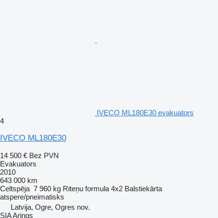
IVECO ML180E30 evakuators
4
IVECO ML180E30
14 500 €
Bez PVN
Evakuators
2010
643 000 km
Celtspēja
7 960 kg
Riteņu formula
4x2
Balstiekārta
atspere/pneimatisks
Latvija, Ogre, Ogres nov.
SIA Arings