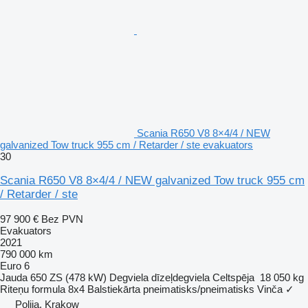
Scania R650 V8 8×4/4 / NEW
galvanized Tow truck 955 cm / Retarder / ste evakuators
30
Scania R650 V8 8×4/4 / NEW galvanized Tow truck 955 cm
/ Retarder / ste
97 900 €
Bez PVN
Evakuators
2021
790 000 km
Euro 6
Jauda
650 ZS (478 kW)
Degviela
dīzeļdegviela
Celtspēja
18 050 kg
Riteņu formula
8x4
Balstiekārta
pneimatisks/pneimatisks
Vinča
✓
Polija, Krakow