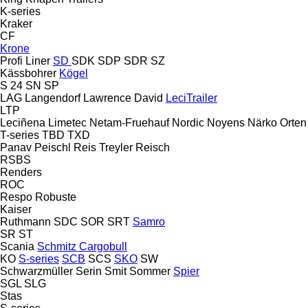
K-series
Kraker
CF
Krone
Profi Liner
SD
SDK
SDP
SDR
SZ
Kässbohrer
Kögel
S 24
SN
SP
LAG
Langendorf
Lawrence David
LeciTrailer
LTP
Leciñena
Limetec
Netam-Fruehauf
Nordic
Noyens
Närko
Orten
T-series
TBD
TXD
Panav
Peischl
Reis Treyler
Reisch
RSBS
Renders
ROC
Respo
Robuste
Kaiser
Ruthmann
SDC
SOR
SRT
Samro
SR
ST
Scania
Schmitz Cargobull
KO
S-series
SCB
SCS
SKO
SW
Schwarzmüller
Serin
Smit
Sommer
Spier
SGL
SLG
Stas