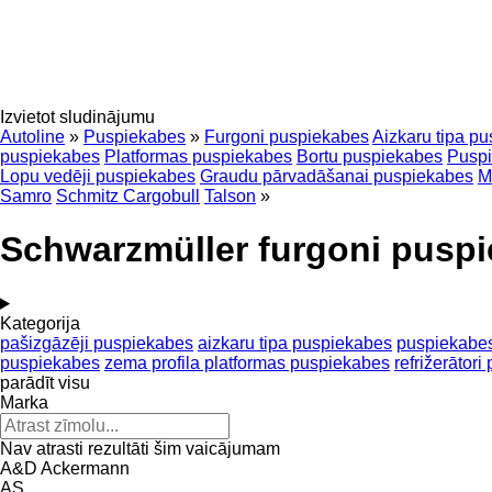
Izvietot sludinājumu
Autoline
»
Puspiekabes
»
Furgoni puspiekabes
Aizkaru tipa p
puspiekabes
Platformas puspiekabes
Bortu puspiekabes
Puspi
Lopu vedēji puspiekabes
Graudu pārvadāšanai puspiekabes
M
Samro
Schmitz Cargobull
Talson
»
Schwarzmüller furgoni pusp
Kategorija
pašizgāzēji puspiekabes
aizkaru tipa puspiekabes
puspiekabes
puspiekabes
zema profila platformas puspiekabes
refrižerātor
parādīt visu
Marka
Nav atrasti rezultāti šim vaicājumam
A&D
Ackermann
AS