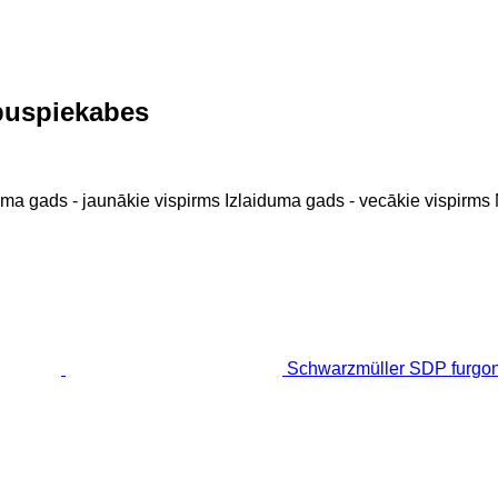
puspiekabes
uma gads - jaunākie vispirms
Izlaiduma gads - vecākie vispirms
Schwarzmüller SDP furgo