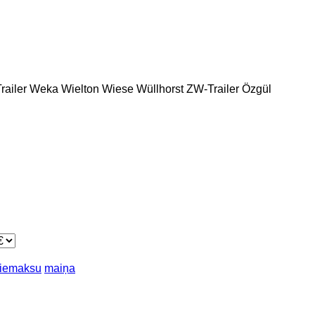
ailer
Weka
Wielton
Wiese
Wüllhorst
ZW-Trailer
Özgül
piemaksu
maiņa