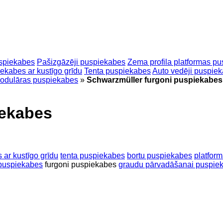
uspiekabes
Pašizgāzēji puspiekabes
Zema profila platformas p
ekabes ar kustīgo grīdu
Tenta puspiekabes
Auto vedēji puspie
odulāras puspiekabes
»
Schwarzmüller furgoni puspiekabes
iekabes
 ar kustīgo grīdu
tenta puspiekabes
bortu puspiekabes
platfor
i puspiekabes
furgoni puspiekabes
graudu pārvadāšanai puspie