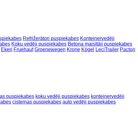
uspiekabes
Refrižerātori puspiekabes
Konteinervedēji
kabes
Koku vedēji puspiekabes
Betona maisītāji puspiekabes
Ekeri
Fruehauf
Groenewegen
Krone
Kögel
LeciTrailer
Pacton
mas puspiekabes
koku vedēji puspiekabes
konteinervedēji
kabes
cisternas puspiekabes
auto vedēji puspiekabes