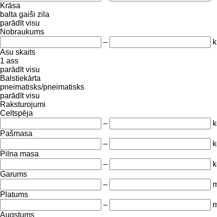
Krāsa
balta
gaiši zila
parādīt visu
Nobraukums
–
Asu skaits
1 ass
parādīt visu
Balstiekārta
pneimatisks/pneimatisks
parādīt visu
Raksturojumi
Celtspēja
–
k
Pašmasa
–
k
Pilna masa
–
k
Garums
–
Platums
–
Augstums