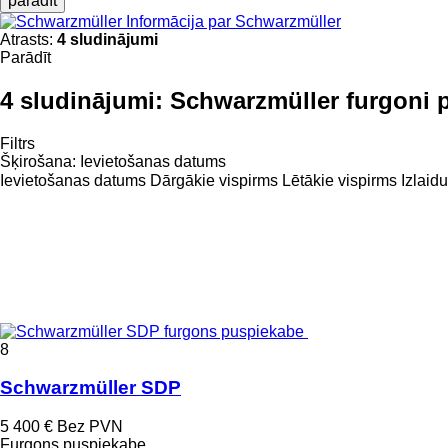
parādīt
Informācija par Schwarzmüller
Atrasts:
4 sludinājumi
Parādīt
4 sludinājumi:
Schwarzmüller furgoni 
Filtrs
Šķirošana
:
Ievietošanas datums
Ievietošanas datums
Dārgākie vispirms
Lētākie vispirms
Izlaid
8
Schwarzmüller SDP
5 400 €
Bez PVN
Furgons puspiekabe