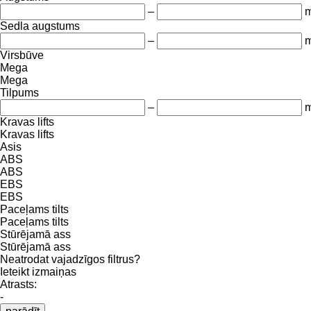
–
Sedla augstums
–
Virsbūve
Mega
Mega
Tilpums
–
m
Kravas lifts
Kravas lifts
Asis
ABS
ABS
EBS
EBS
Paceļams tilts
Paceļams tilts
Stūrējamā ass
Stūrējamā ass
Neatrodat vajadzīgos filtrus?
Ieteikt izmaiņas
Atrasts:
-