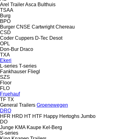
Arel Trailer
Asca
Bulthuis
TSAA
Burg
BPO
Burger
CNSE
Cartwright
Chereau
CSD
Coder
Cuppers
D-Tec
Desot
OPL
Don-Bur
Draco
TXA
Ekeri
L-series
T-series
Fankhauser
Fliegl
SZS
Floor
FLO
Fruehauf
TF
TX
General Trailers
Groenewegen
DRO
HFR
HRD
HT
HTF
Happy
Hertoghs
Jumbo
DO
Junge
KMA
Kaupe
Kel-Berg
S-series
King
Knapen Trailers