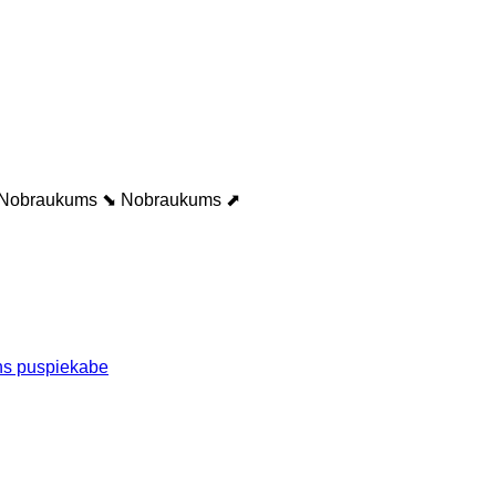
Nobraukums ⬊
Nobraukums ⬈
ns puspiekabe