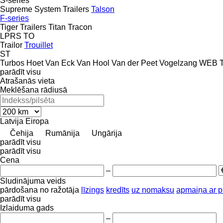
S-series
Supreme
System Trailers
Talson
F-series
Tiger Trailers
Titan
Tracon
LPRS
TO
Trailor
Trouillet
ST
Turbos Hoet
Van Eck
Van Hool
Van der Peet
Vogelzang
WEB Tr
parādīt visu
Atrašanās vieta
Meklēšana rādiusā
Latvija
Eiropa
Čehija
Rumānija
Ungārija
parādīt visu
parādīt visu
Cena
–
Sludinājuma veids
pārdošana
no ražotāja
līzings
kredīts
uz nomaksu
apmaiņa ar 
parādīt visu
Izlaiduma gads
–