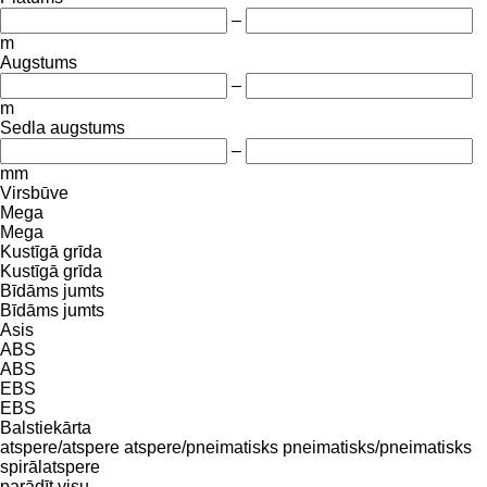
–
m
Augstums
–
m
Sedla augstums
–
mm
Virsbūve
Mega
Mega
Kustīgā grīda
Kustīgā grīda
Bīdāms jumts
Bīdāms jumts
Asis
ABS
ABS
EBS
EBS
Balstiekārta
atspere/atspere
atspere/pneimatisks
pneimatisks/pneimatisks
spirālatspere
parādīt visu