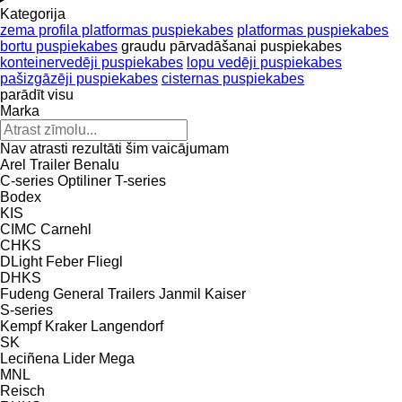
Kategorija
zema profila platformas puspiekabes
platformas puspiekabes
bortu puspiekabes
graudu pārvadāšanai puspiekabes
konteinervedēji puspiekabes
lopu vedēji puspiekabes
pašizgāzēji puspiekabes
cisternas puspiekabes
parādīt visu
Marka
Nav atrasti rezultāti šim vaicājumam
Arel Trailer
Benalu
C-series
Optiliner
T-series
Bodex
KIS
CIMC
Carnehl
CHKS
DLight
Feber
Fliegl
DHKS
Fudeng
General Trailers
Janmil
Kaiser
S-series
Kempf
Kraker
Langendorf
SK
Leciñena
Lider
Mega
MNL
Reisch