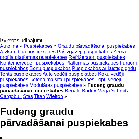
Izvietot sludinājumu
Autoline
»
Puspiekabes
»
Graudu pārvadāšanai puspiekabes
Aizkaru tipa puspiekabes
Pašizgāzēji puspiekabes
Zema
profila platformas puspiekabes
Refrižerātori puspiekabes
Konteinervedēji puspiekabes
Platformas puspiekabes
Furgoni
puspiekabes
Bortu puspiekabes
Puspiekabes ar kustīgo grīdu
Tenta puspiekabes
Auto vedēji puspiekabes
Koku vedēji
puspiekabes
Betona maisītāji puspiekabes
Lopu vedēji
puspiekabes
Modulāras puspiekabes
»
Fudeng graudu
pārvadāšanai puspiekabes
Benalu
Bodex
Mega
Schmitz
Cargobull
Stas
Titan
Wielton
»
Fudeng graudu
pārvadāšanai puspiekabes