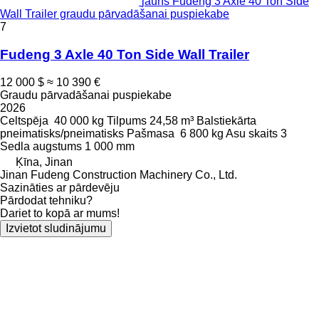
jauns Fudeng 3 Axle 40 Ton Side
Wall Trailer graudu pārvadāšanai puspiekabe
7
Fudeng 3 Axle 40 Ton Side Wall Trailer
12 000 $
≈ 10 390 €
Graudu pārvadāšanai puspiekabe
2026
Celtspēja
40 000 kg
Tilpums
24,58 m³
Balstiekārta
pneimatisks/pneimatisks
Pašmasa
6 800 kg
Asu skaits
3
Sedla augstums
1 000 mm
Ķīna, Jinan
Jinan Fudeng Construction Machinery Co., Ltd.
Sazināties ar pārdevēju
Pārdodat tehniku?
Dariet to kopā ar mums!
Izvietot sludinājumu