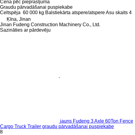
Cena pēc pieprasījuma
Graudu pārvadāšanai puspiekabe
Celtspēja
60 000 kg
Balstiekārta
atspere/atspere
Asu skaits
4
Ķīna, Jinan
Jinan Fudeng Construction Machinery Co., Ltd.
Sazināties ar pārdevēju
jauns Fudeng 3 Axle 60Ton Fence
Cargo Truck Trailer graudu pārvadāšanai puspiekabe
8