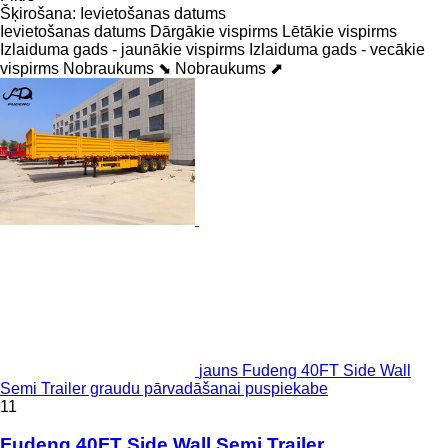
Šķirošana
:
Ievietošanas datums
Ievietošanas datums
Dārgākie vispirms
Lētākie vispirms
Izlaiduma gads - jaunākie vispirms
Izlaiduma gads - vecākie
vispirms
Nobraukums ⬊
Nobraukums ⬈
jauns Fudeng 40FT Side Wall
Semi Trailer graudu pārvadāšanai puspiekabe
11
Fudeng 40FT Side Wall Semi Trailer