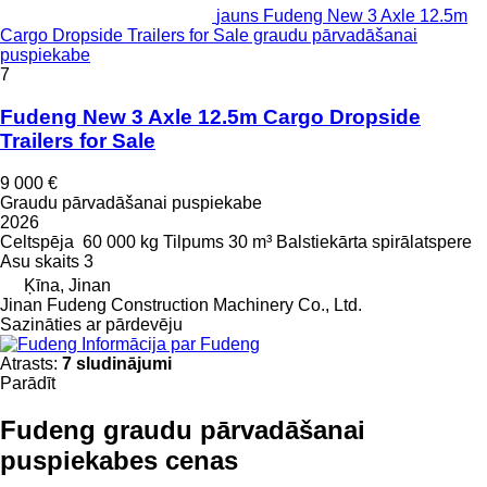
jauns Fudeng New 3 Axle 12.5m
Cargo Dropside Trailers for Sale graudu pārvadāšanai
puspiekabe
7
Fudeng New 3 Axle 12.5m Cargo Dropside
Trailers for Sale
9 000 €
Graudu pārvadāšanai puspiekabe
2026
Celtspēja
60 000 kg
Tilpums
30 m³
Balstiekārta
spirālatspere
Asu skaits
3
Ķīna, Jinan
Jinan Fudeng Construction Machinery Co., Ltd.
Sazināties ar pārdevēju
Informācija par Fudeng
Atrasts:
7 sludinājumi
Parādīt
Fudeng graudu pārvadāšanai
puspiekabes cenas