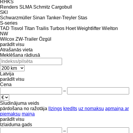
RHKS
Renders
SLMA
Schmitz Cargobull
SKI
Schwarzmüller
Sinan Tanker-Treyler
Stas
S-series
TAD
Tisvol
Titan
Trailis
Turbos Hoet
Weightlifter
Wielton
NW
Wilcox
ZW-Trailer
Özgül
parādīt visu
Atrašanās vieta
Meklēšana rādiusā
Latvija
parādīt visu
Cena
–
Sludinājuma veids
pārdošana
no ražotāja
līzings
kredīts
uz nomaksu
apmaiņa ar
piemaksu
maiņa
parādīt visu
Izlaiduma gads
–