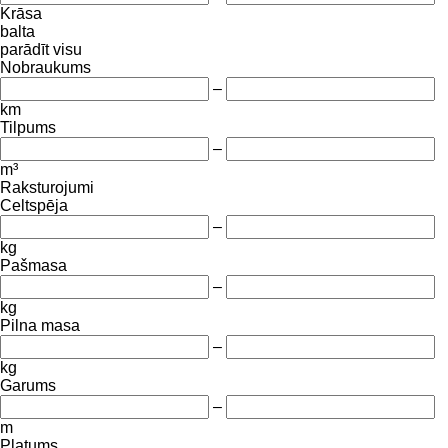
Krāsa
balta
parādīt visu
Nobraukums
–
km
Tilpums
–
m³
Raksturojumi
Celtspēja
–
kg
Pašmasa
–
kg
Pilna masa
–
kg
Garums
–
m
Platums