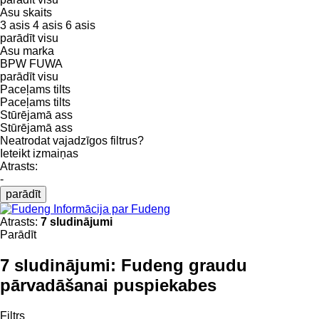
Asu skaits
3 asis
4 asis
6 asis
parādīt visu
Asu marka
BPW
FUWA
parādīt visu
Paceļams tilts
Paceļams tilts
Stūrējamā ass
Stūrējamā ass
Neatrodat vajadzīgos filtrus?
Ieteikt izmaiņas
Atrasts:
-
parādīt
Informācija par Fudeng
Atrasts:
7 sludinājumi
Parādīt
7 sludinājumi:
Fudeng graudu
pārvadāšanai puspiekabes
Filtrs