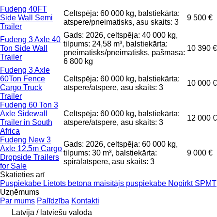
Fudeng 40FT
Celtspēja: 60 000 kg, balstiekārta:
Side Wall Semi
9 500 €
atspere/pneimatisks, asu skaits: 3
Trailer
Gads: 2026, celtspēja: 40 000 kg,
Fudeng 3 Axle 40
tilpums: 24,58 m³, balstiekārta:
Ton Side Wall
10 390 €
pneimatisks/pneimatisks, pašmasa:
Trailer
6 800 kg
Fudeng 3 Axle
60Ton Fence
Celtspēja: 60 000 kg, balstiekārta:
10 000 €
Cargo Truck
atspere/atspere, asu skaits: 3
Trailer
Fudeng 60 Ton 3
Axle Sidewall
Celtspēja: 60 000 kg, balstiekārta:
12 000 €
Trailer in South
atspere/atspere, asu skaits: 3
Africa
Fudeng New 3
Gads: 2026, celtspēja: 60 000 kg,
Axle 12.5m Cargo
tilpums: 30 m³, balstiekārta:
9 000 €
Dropside Trailers
spirālatspere, asu skaits: 3
for Sale
Skatieties arī
Puspiekabe
Lietots betona maisītājs puspiekabe
Nopirkt SPMT
Uzņēmums
Par mums
Palīdzība
Kontakti
Latvija / latviešu valoda